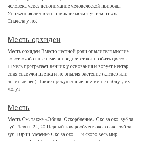
человека через непонимание человеческой природы.
Униженная личность никак не может успокоиться.
Сначала у неё
Месть орхидеи
Месть орхидеи Вместо честной роли опылителя многие
короткохоботные шмели предпочитают грабить цветок.
Шмель прогрызает венчик у основания и ворует нектар,
сидя снаружи цветка и не опыляя растение (клевер или
львиный зев). Такие прокушенные цветки не гибнут, их
могут
Месть
Месть См. также «Обида. Оскорбление» Око за око, зуб за
зуб. Левит, 24, 20 Первый товарообмен: око за око, зуб за
зуб. Юрий Мезенко Око за око — и скоро весь мир