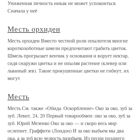
Униженная личность никак не может успокоиться.
Сначала у неё
Месть орхидеи
Месть орхидеи Вместо честной роли опылителя многие
короткохоботные шмели предпочитают грабить цветок.
Шмель прогрызает венчик у основания и ворует нектар,
сидя снаружи цветка и не опыляя растение (клевер или
львиный зев). Такие прокушенные цветки не гибнут, их
могут
Месть
Месть См. также «Обида. Оскорбление» Око за око, зуб за
зуб. Левит, 24, 20 Первый товарообмен: око за око, зуб за
зуб. Юрий Мезенко Око за око — и скоро весь мир
ослепнет. Граффити (Лондон) И за око выбьем мы два
ока, а за зуб всю челюсть разобьем. Из песни позднего