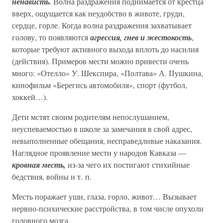
ненависть.
Волна раздражения поднимается от крестца
вверх, ощущается как неудобство в животе, груди,
сердце, горле. Когда волна раздражения захватывает
голову, то появляются
агрессия, гнев и жестокость
,
которые требуют активного выхода вплоть до насилия
(действия). Примеров мести можно привести очень
много: «Отелло» У. Шекспира, «Полтава» А. Пушкина,
кинофильм «Берегись автомобиля», спорт (футбол,
хоккей…).
Дети мстят своим родителям непослушанием,
неуспеваемостью в школе за замечания в свой адрес,
невыполненные обещания, несправедливые наказания.
Наглядное проявление мести у народов Кавказа —
кровная месть,
из-за чего их постигают стихийные
бедствия, войны и т. п.
Месть поражает уши, глаза, горло, живот… Вызывает
нервно-психические расстройства, в том числе опухоли
головного мозга.