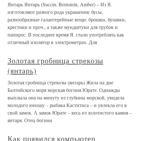
Янтарь Янтарь (Succin, Bernstein, Amber) – Из Я.
изготовляют разного рода украшения: бусы,
разнообразные галантерейные вещи: брошки, булавки,
крестики и проч., а также мундштуки для трубок и
папирос. В последнее время Я. стали употреблять как
отличный изолятор в электрометрах. Для
Золотая гробница стрекозы
(янтарь)
Золотая гробница стрекозы (янтарь) Жила на дне
Балтийского моря морская богиня Юрате. Однажды
выплыла она на минуту из глубины морской, увидела
молодого юношу – рыбака Каститиса – и увлекла его в
свой замок. А замок Юрате – весь из золотистого камня –
янтаря. Отец богини
Как появился компьютер