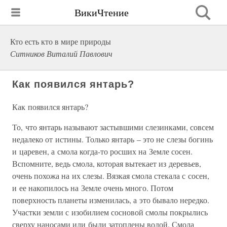
ВикиЧтение
Кто есть кто в мире природы
Ситников Виталий Павлович
Как появился янтарь?
Как появился янтарь?
То, что янтарь называют застывшими слезинками, совсем
недалеко от истины. Только янтарь – это не слезы богинь
и царевен, а смола когда-то росших на Земле сосен.
Вспомните, ведь смола, которая вытекает из деревьев,
очень похожа на их слезы. Вязкая смола стекала с сосен,
и ее накопилось на Земле очень много. Потом
поверхность планеты изменилась, а это бывало нередко.
Участки земли с изобилием сосновой смолы покрылись
сверху наносами или были затоплены водой. Смола