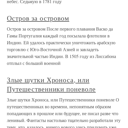
небес. Седьмую в 1781 году
Остров за островом
Остров за островом После первого плавания Васко да
Гамы Португалия каждый год посылала флотилии в
Индию. Ей удалось практически уничтожить арабскую
торговлю с Юго-Восточной Азией и завладеть
значительной частью Индии. В 1505 году из Лиссабона
отплыл с большой военной
Злые шутки Хроноса, или
Путешественники поневоле
Злые шутки Хроноса, или Путешественники поневоле О
путешественниках во времени, непонятным образом
попадающих в прошлое или будущее, не писал разве что
ленивый. Фантасты настолько тщательно разработали эту
тему, что, казалось, ничего нового здесь придумать уже