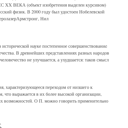
 ВЕКА (объект изобретения выделен курсивом)
усский физик. В 2000 году был удостоен Нобелевской
теролазерАрмстронг, Нил
 в исторической науке постепенное совершенствованиe
ечества. В древнейших представлениях разных народов
 человечество не улучшается, а ухудшается: таков смысл
я, характеризующееся переходом от низшего к
, что выражается в их более высокой организации,
ых возможностей. О П. можно говорить применительно
с