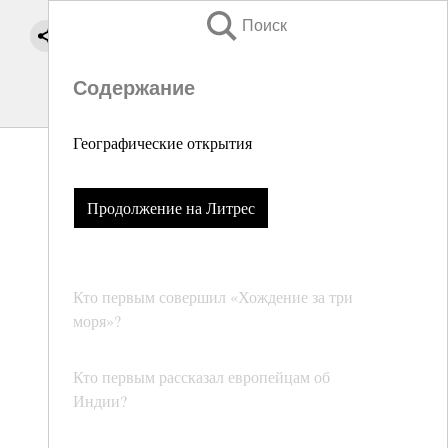
Поиск
Содержание
Географические открытия
Продолжение на Литрес
Кто первым совершил «Хождение за три
моря»?
Кто первым рассказал европейцам об
Индии?