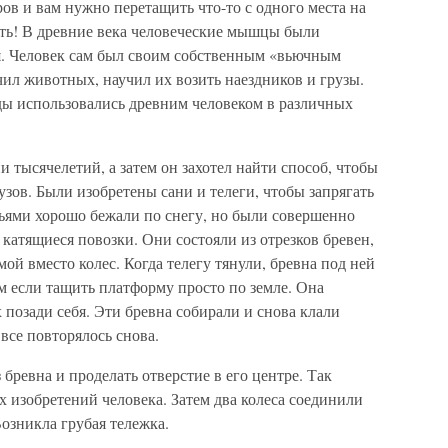
ов и вам нужно перетащить что-то с одного места на
ить! В древние века человеческие мышцы были
. Человек сам был своим собственным «вьючным
ил животных, научил их возить наездников и грузы.
ды использовались древним человеком в различных
 тысячелетий, а затем он захотел найти способ, чтобы
зов. Были изобретены сани и телеги, чтобы запрягать
зьями хорошо бежали по снегу, но были совершенно
 катящиеся повозки. Они состояли из отрезков бревен,
й вместо колес. Когда телегу тянули, бревна под ней
ем если тащить платформу просто по земле. Она
 позади себя. Эти бревна собирали и снова клали
все повторялось снова.
 бревна и проделать отверстие в его центре. Так
х изобретений человека. Затем два колеса соединили
Возникла грубая тележка.