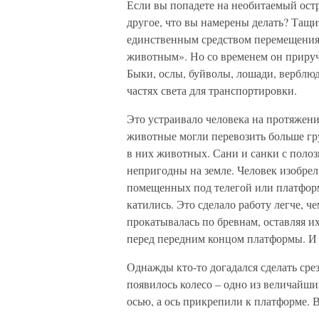
Если вы попадете на необитаемый остр
другое, что вы намерены делать? Тащ
единственным средством перемещения
животным». Но со временем он прируч
Быки, ослы, буйволы, лошади, верблю
частях света для транспортировки.
Это устраивало человека на протяжении
животные могли перевозить больше гру
в них животных. Сани и санки с поло
непригодны на земле. Человек изобрел
помещенных под телегой или платформо
катились. Это сделало работу легче, ч
прокатывалась по бревнам, оставляя их
перед передним концом платформы. И 
Однажды кто-то догадался сделать срез
появилось колесо – одно из величайши
осью, а ось прикрепили к платформе. 