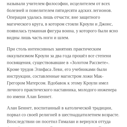
называли учителем философии, исцелителем от всех
болезней и повелителем пятидесяти адских легионов.
Операция удалась лишь отчасти; вне защитного
магического круга, в котором стояли Кроули и Джонс,
появилась туманная фигура воина, у которого были ясно
видны лишь часть ноги и шлем.
При столь интенсивных занятиях практическим
оккультизмом Кроули за два года прошёл все степени
посвящения, существовавшие в «Золотом Рассвете».
Кроме трудов Элифаса Леви, его учебниками были
инструкции, составленные магистром ложи Мак-
Грегором Матерсом. Вдобавок к этому Кроули имел
личного практического наставника, молодого инженера
по имени Алан Беннет.
Алан Беннет, воспитанный в католической традиции,
порвал со своей религией в шестнадцатилетнем возрасте.
Впоследствии он посетил Гималаи и вернулся оттуда