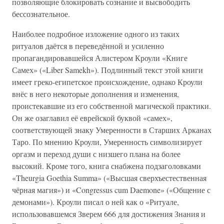
позволяющие блокировать сознание и высвободить
бессознательное.
Наиболее подробное изложение одного из таких
ритуалов даётся в переведённой и усиленно
пропагандировавшейся Алистером Кроули «Книге
Самех» («Liber Samekh»). Подлинный текст этой книги
имеет греко-египетское происхождение, однако Кроули
внёс в него некоторые дополнения и изменения,
проистекавшие из его собственной магической практики.
Он же озаглавил её еврейской буквой «самех»,
соответствующей знаку Умеренности в Старших Арканах
Таро. По мнению Кроули, Умеренность символизирует
оргазм и переход души с низшего плана на более
высокий. Кроме того, книга снабжена подзаголовками
«Theurgia Goethia Summa» («Высшая сверхъестественная
чёрная магия») и «Congressus cum Daemone» («Общение с
демонами»). Кроули писал о ней как о «Ритуале,
использовавшемся Зверем 666 для достижения Знания и