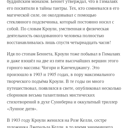
буддийским монахом. Беннет утверждал, что в Гималаях
его посвятили в тайны тантры. Тех, кто сомневался в его
магической силе, он околдовывал с помощью
стеклянного подсвечника, который постоянно носил с
собой. По словам Кроули, умственная и физическая
деятельность околдованного человека полностью
восстанавливалась лишь спустя четырнадцать часов!
Идя по стопам Беннета, Кроули тоже побывал в Гималаях
и даже взошёл на две из пяти высочайших вершин этого
горного массива: Чогори и Канченджангу. Это
произошло в 1903 и 1905 годах, в пору максимального
творческого подъёма Кроули. В те годы он много
путешествовал, появлялся в свете, опубликовал несколько
сборников весьма талантливых мистических
стихотворений в духе Суинберна и оккультный триллер
«Лунное дитя».
В 1903 году Кроули женился на Розе Келли, сестре
художника Джеральда Келли, в то время занимавшего