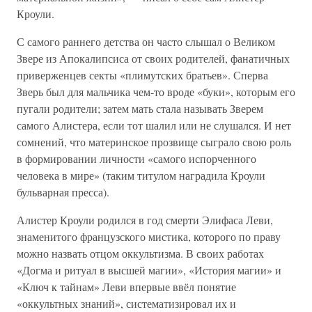
Кроули.
С самого раннего детства он часто слышал о Великом
Звере из Апокалипсиса от своих родителей, фанатичных
приверженцев секты «плимутских братьев». Сперва
Зверь был для мальчика чем-то вроде «буки», которым его
пугали родители; затем мать стала называть Зверем
самого Алистера, если тот шалил или не слушался. И нет
сомнений, что материнское прозвище сыграло свою роль
в формировании личности «самого испорченного
человека в мире» (таким титулом наградила Кроули
бульварная пресса).
Алистер Кроули родился в год смерти Элифаса Леви,
знаменитого французского мистика, которого по праву
можно назвать отцом оккультизма. В своих работах
«Догма и ритуал в высшей магии», «История магии» и
«Ключ к тайнам» Леви впервые ввёл понятие
«оккультных знаний», систематизировал их и