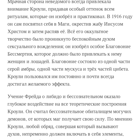
Мрачная сторона неведомого всегда привлекала
внимание Кроули, придавая особый оттенок всем
ритуалам, которые он изобрёл и практиковал. В 1916 году
он сам посвятил себя в Маги, окрестив жабу Иисусом
Христом и затем распяв её. Всё его оккультное
творчество было проникнуто беспокойным духом
сексуального вожделения; он изобрёл особое Благовоние
Бессмертия, которое должно было привлекать к нему
женщин и лошадей. Благовоние состояло из одной части
серой амбры, одной части мускуса и трёх частей цибета.
Кроули пользовался им постоянно и почти всегда
достигал желаемого эффекта.
Учение Фрейда о либидо и бессознательном оказало
глубокое воздействие на все теоретические построения
Кроули. Он считал бессознательное обиталищем могучих
демонов, от которых маг получает свою силу. По мнению
Кроули, любой обряд, совершая который вызывают
духов, непременно должен включать в себя элементы,