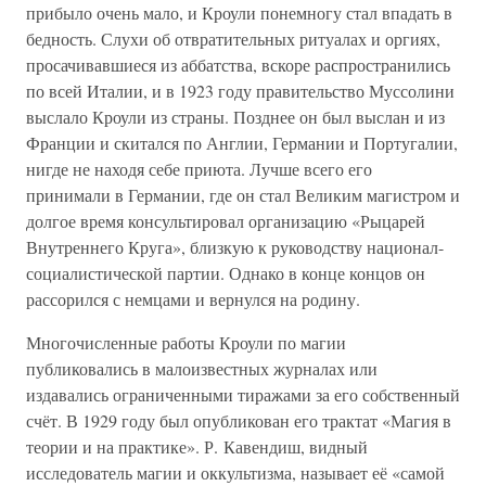
прибыло очень мало, и Кроули понемногу стал впадать в
бедность. Слухи об отвратительных ритуалах и оргиях,
просачивавшиеся из аббатства, вскоре распространились
по всей Италии, и в 1923 году правительство Муссолини
выслало Кроули из страны. Позднее он был выслан и из
Франции и скитался по Англии, Германии и Португалии,
нигде не находя себе приюта. Лучше всего его
принимали в Германии, где он стал Великим магистром и
долгое время консультировал организацию «Рыцарей
Внутреннего Круга», близкую к руководству национал-
социалистической партии. Однако в конце концов он
рассорился с немцами и вернулся на родину.
Многочисленные работы Кроули по магии
публиковались в малоизвестных журналах или
издавались ограниченными тиражами за его собственный
счёт. В 1929 году был опубликован его трактат «Магия в
теории и на практике». Р. Кавендиш, видный
исследователь магии и оккультизма, называет её «самой