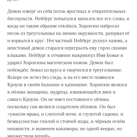
Демон изверг из себя поток яростных и отвратительных
богохульств. Нейбург попытался записать все его слова, и
когда он таким образом отвлёкся, Хоронзон набросал
песок из треугольника на линию окружности, разорвал её
и ворвался в круг. Несчастный Нейбург рухнул наземь, а
неистовый демон старался перегрызть ему горло своими
клыками. Нейбург в отчаянии выкрикнул Имя Божье и
ударил Хоронзона магическим ножом. Демон был
побеждён, бежал из круга и скорчился в треугольнике.
Вскоре он исчез без следа, и на его месте появился
Кроули в своём балахоне и капюшоне. Хоронзон являлся
в облике женщины, мудреца, извивающейся змеи и
самого Кроули. Он не имел постоянного облика,
поскольку сам являлся создателем обликов. Он был
«ужасом мрака, и слепотой ночи, и глухотой гадюки, и
безвкусностью гнилой и стоячей воды, и чёрным огнём
ненависти, и выменем кикиморы; не одной вещью, но
множеством вещей».