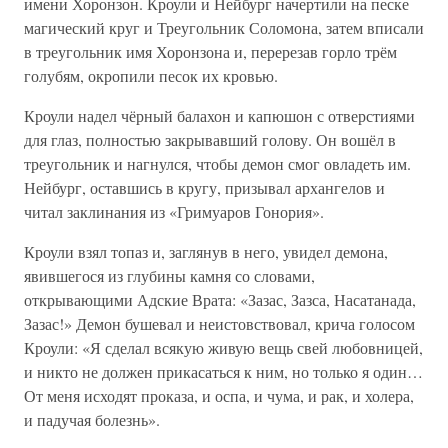
имени Хоронзон. Кроули и Нейбург начертили на песке
магический круг и Треугольник Соломона, затем вписали
в треугольник имя Хоронзона и, перерезав горло трём
голубям, окропили песок их кровью.
Кроули надел чёрный балахон и капюшон с отверстиями
для глаз, полностью закрывавший голову. Он вошёл в
треугольник и нагнулся, чтобы демон смог овладеть им.
Нейбург, оставшись в кругу, призывал архангелов и
читал заклинания из «Гримуаров Гонория».
Кроули взял топаз и, заглянув в него, увидел демона,
явившегося из глубины камня со словами,
открывающими Адские Врата: «Зазас, Зазса, Насатанада,
Зазас!» Демон бушевал и неистовствовал, крича голосом
Кроули: «Я сделал всякую живую вещь свей любовницей,
и никто не должен прикасаться к ним, но только я один…
От меня исходят проказа, и оспа, и чума, и рак, и холера,
и падучая болезнь».