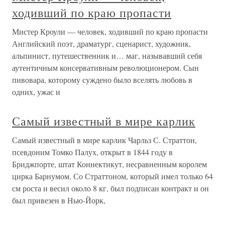
ходивший по краю пропасти
Мистер Кроули — человек, ходивший по краю пропасти
Английский поэт, драматург, сценарист, художник,
альпинист, путешественник и… маг, называвший себя
аутентичным консервативным революционером. Сын
пивовара, которому суждено было вселять любовь в
одних, ужас и
Самый известный в мире карлик
Самый известный в мире карлик Чарльз С. Страттон,
псевдоним Томко Палух, открыт в 1844 году в
Бриджпорте, штат Коннектикут, несравненным королем
цирка Барнумом. Со Страттоном, который имел только 64
см роста и весил около 8 кг, был подписан контракт и он
был привезен в Нью-Йорк,