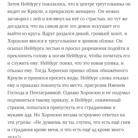
Затем Нейбургу показалось, что в центре треугольника он
видит не Кроули, а прекрасную женщину. Он нежно
заговорил с ней и взглянул на неё со страстью, но тут же
догадался, что на самом деле это демон искушает его
выйти из круга. Вдруг раздался дикий, громкий хохот, и
Хоронзон явился в треугольнике в зримом облике. Он
осыпал Нейбурга лестью и просил разрешения подойти и
преклонить голову к ногам Нейбурга, чтобы почитать его
и служить ему. Нейбург понял, что это новая уловка, и
отказал ему. Тогда Хоронзон принял облик обнажённого
Кроули и принялся просить воды. Нейбург снова отказал
ему и приказал покинуть это место, пригрозив Именем
Господа и Пентаграммой. Однако Хоронзон и не подумал
подчиниться такому приказу, и Нейбург, охваченный
страхом, попытался припугнуть его страданиями и
муками ада. Но Хоронзон весьма остроумно ответил на
эти угрозы: «Не думаешь ли ты, глупец, что есть ещё гнев
и страдания кроме меня, и что есть ещё ад кроме моего
духа?»