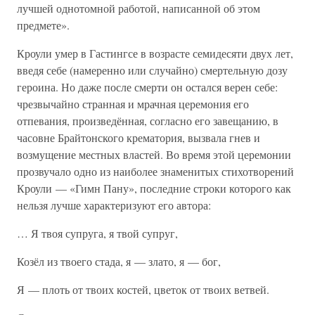
лучшей однотомной работой, написанной об этом
предмете».
Кроули умер в Гастингсе в возрасте семидесяти двух лет,
введя себе (намеренно или случайно) смертельную дозу
героина. Но даже после смерти он остался верен себе:
чрезвычайно странная и мрачная церемония его
отпевания, произведённая, согласно его завещанию, в
часовне Брайтонского крематория, вызвала гнев и
возмущение местных властей. Во время этой церемонии
прозвучало одно из наиболее знаменитых стихотворений
Кроули — «Гимн Пану», последние строки которого как
нельзя лучше характеризуют его автора:
… Я твоя супруга, я твой супруг,
Козёл из твоего стада, я — злато, я — бог,
Я — плоть от твоих костей, цветок от твоих ветвей.