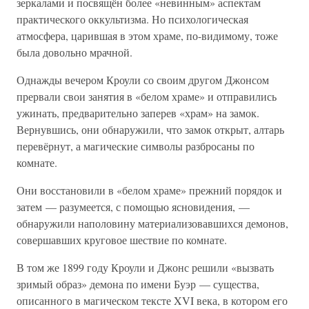
зеркалами и посвящён более «невинным» аспектам
практического оккультизма. Но психологическая
атмосфера, царившая в этом храме, по-видимому, тоже
была довольно мрачной.
Однажды вечером Кроули со своим другом Джонсом
прервали свои занятия в «белом храме» и отправились
ужинать, предварительно заперев «храм» на замок.
Вернувшись, они обнаружили, что замок открыт, алтарь
перевёрнут, а магические символы разбросаны по
комнате.
Они восстановили в «белом храме» прежний порядок и
затем — разумеется, с помощью ясновидения, —
обнаружили наполовину материализовавшихся демонов,
совершавших круговое шествие по комнате.
В том же 1899 году Кроули и Джонс решили «вызвать
зримый образ» демона по имени Буэр — существа,
описанного в магическом тексте XVI века, в котором его