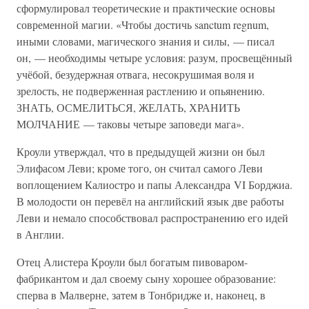
сформулировал теоретические и практические основы
современной магии. «Чтобы достичь sanctum regnum,
иными словами, магического знания и силы, — писал
он, — необходимы четыре условия: разум, просвещённый
учёбой, безудержная отвага, несокрушимая воля и
зрелость, не подверженная растлению и опьянению.
ЗНАТЬ, ОСМЕЛИТЬСЯ, ЖЕЛАТЬ, ХРАНИТЬ
МОЛЧАНИЕ — таковы четыре заповеди мага».
Кроули утверждал, что в предыдущей жизни он был
Элифасом Леви; кроме того, он считал самого Леви
воплощением Калиостро и папы Александра VI Борджиа.
В молодости он перевёл на английский язык две работы
Леви и немало способствовал распространению его идей
в Англии.
Отец Алистера Кроули был богатым пивоваром-
фабрикантом и дал своему сыну хорошее образование:
сперва в Малверне, затем в Тонбридже и, наконец, в