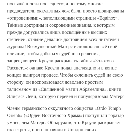
посвящённости последнего; и поэтому многие
предводители оккультных лож были просто шокированы
«откровениями», заполняющими страницы «Equinox».
Тайные доктрины и сокровенные знания, к которым
прежде допускались лишь посвящённые высших
степеней, отныне делались достоянием всех читателей
журнала! Возмущённый Матерс использовал всё своё
влияние, чтобы добиться судебного решения,
запрещающего Кроули раскрывать тайны «Золотого
Рассвета»; однако Кроули подал апелляцию и в конце
концов выиграл процесс. Чтобы склонить судей на свою
сторону, он воспользовался довольно простым
талисманом из «Священной магии Абрамелина», книги
Элифаса Леви, которую перевёл и популяризовал Матерс.
Члены германского оккультного общества «Ordo Temph
Orienti» («Орден Восточного Храма») поступили гораздо
умнее, чем Матерс. Обнаружив, что Кроули раскрывает
их секреты, они направили в Лондон своих