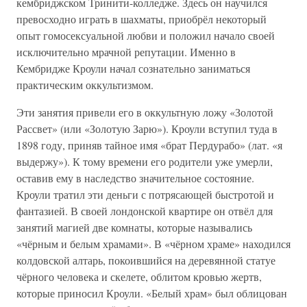
кембриджском Тринити-колледже. Здесь он научился
превосходно играть в шахматы, приобрёл некоторый
опыт гомосексуальной любви и положил начало своей
исключительно мрачной репутации. Именно в
Кембридже Кроули начал сознательно заниматься
практическим оккультизмом.
Эти занятия привели его в оккультную ложу «Золотой
Рассвет» (или «Золотую Зарю»). Кроули вступил туда в
1898 году, приняв тайное имя «брат Пердурабо» (лат. «я
выдержу»). К тому времени его родители уже умерли,
оставив ему в наследство значительное состояние.
Кроули тратил эти деньги с потрясающей быстротой и
фантазией. В своей лондонской квартире он отвёл для
занятий магией две комнаты, которые назывались
«чёрным и белым храмами». В «чёрном храме» находился
колдовской алтарь, покоившийся на деревянной статуе
чёрного человека и скелете, облитом кровью жертв,
которые приносил Кроули. «Белый храм» был облицован