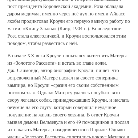
пост президента Королевской академии. Роза обладала
даром медиума; именно через неё дух по имени Айвасс
якобы продиктовал Кроули его первую важную работу по
магии, «Книгу Закона» (Каир, 1904 г.). Впоследствии
Роза стала алкоголичкой, и Кроули воспользовался этим
поводом, чтобы развестись с ней.
В начале XX века Кроули попытался вытеснить Матерса
из «Золотого Рассвета» и встать во главе ложи.
Дж. Саймондс, автор биографии Кроули, пишет, что
встревоженный Матерс наслал на своего соперника
вампира, но Кроули «сразил его своим собственным
потоком зла». Однако Матерсу удалось погубить всю
свору легавых собак, принадлежавших Кроули, и наслать
безумие на его слугу, который совершил неудачное
покушение на жизнь своего хозяина. В ответ Кроули
вызвал демона Вельзевула и его 49 помощников и послал
их наказать Матерса, находившегося в Париже. Однако
члены «Золотого Рассвета» сплотились вокруг Матерса и