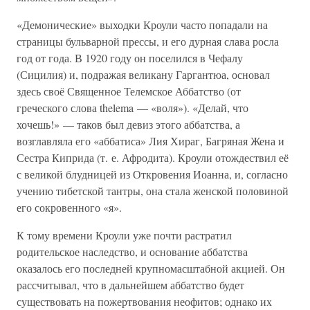
«Демонические» выходки Кроули часто попадали на
страницы бульварной прессы, и его дурная слава росла
год от года. В 1920 году он поселился в Чефалу
(Сицилия) и, подражая великану Гаргантюа, основал
здесь своё Священное Телемское Аббатство (от
греческого слова thelema — «воля»). «Делай, что
хочешь!» — таков был девиз этого аббатства, а
возглавляла его «аббатиса» Лия Хираг, Багряная Жена и
Сестра Киприда (т. е. Афродита). Кроули отождествил её
с великой блудницей из Откровения Иоанна, и, согласно
учению тибетской тантры, она стала женской половиной
его сокровенного «я».
К тому времени Кроули уже почти растратил
родительское наследство, и основание аббатства
оказалось его последней крупномасштабной акцией. Он
рассчитывал, что в дальнейшем аббатство будет
существовать на пожертвования неофитов; однако их