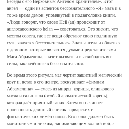
Беседы с его Верховным Ангелом-хранителем». Этот
ангел — один из аспектов бессознательного «Я» мага и в
то же время демон, упомянутый в подзаголовке книги.
«Люди говорят, что слово Hell (ад) происходит от
англосаксонского helan — советоваться. Это значит, что
местом совета, где все вещи обретают свою подлинную
суть, является бессознательное». Знать ангела и общаться
с демоном, которые являются духами-представителями
Мага Абрамелина, значит вызвать и высвободить все
силы, заключённые в бессознательном.
Во время этого ритуала маг чертит защитный магический
круг и, встав в его центре, воскуривает «фимиам
Абрамелина» — смесь из мирры, корицы, оливкового
масла и галингала (особый ароматический корень),
которая даёт приятный запах. Затем он начинает
произносить длинный список варварских и
фантастических «имён силы». Его голос должен быть
монотонным и низким, напоминающим волчий вой; а