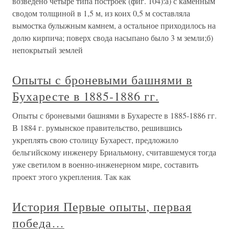
возведено четыре типа построек (фиг. 104):а) с каменным
сводом толщиной в 1,5 м, из коих 0,5 м составляла
вымостка булыжным камнем, а остальное приходилось на
долю кирпича; поверх свода насыпано было 3 м земли;б)
непокрытый землей
Опыты с броневыми башнями в
Бухаресте в 1885-1886 гг.
Опыты с броневыми башнями в Бухаресте в 1885-1886 гг.
В 1884 г. румынское правительство, решившись
укреплять свою столицу Бухарест, предложило
бельгийскому инженеру Бриальмону, считавшемуся тогда
уже светилом в военно-инженерном мире, составить
проект этого укрепления. Так как
История Первые опыты, первая
победа…