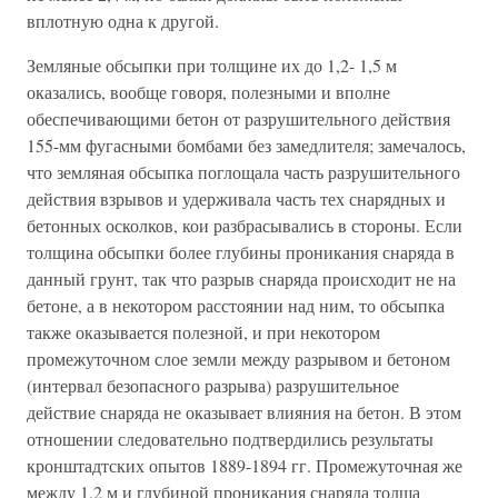
вплотную одна к другой.
Земляные обсыпки при толщине их до 1,2- 1,5 м
оказались, вообще говоря, полезными и вполне
обеспечивающими бетон от разрушительного действия
155-мм фугасными бомбами без замедлителя; замечалось,
что земляная обсыпка поглощала часть разрушительного
действия взрывов и удерживала часть тех снарядных и
бетонных осколков, кои разбрасывались в стороны. Если
толщина обсыпки более глубины проникания снаряда в
данный грунт, так что разрыв снаряда происходит не на
бетоне, а в некотором расстоянии над ним, то обсыпка
также оказывается полезной, и при некотором
промежуточном слое земли между разрывом и бетоном
(интервал безопасного разрыва) разрушительное
действие снаряда не оказывает влияния на бетон. В этом
отношении следовательно подтвердились результаты
кронштадтских опытов 1889-1894 гг. Промежуточная же
между 1,2 м и глубиной проникания снаряда толща