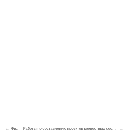
←
→
Фиг. 160.
Работы по составлению проектов крепостных сооружений и самих крепостей с 1912 г.