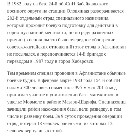
В 1982 году на базе 24-й обрСпН Забайкальского
военного округа на станции Оловянная разворачивается
282-й отдельный отряд специального назначения,
который проходит боевую подготовку для действий в
горно-пустынной местности, но по ряду различных
причин (в основном это было очередное обострение
советско-китайских отношений) этот отряд в Афганистан
не посылался, а переподчиняется 14-й бригаде с
переводом в 1987 году в город Хабаровск.
Тем временем спецназ проводил в Афганистане обычные
боевые будни. В феврале-марте 1983 года 154-й ооСпН
силами 300 человек совместно с 395-м мсп 201-й мсд
принимал участие в уничтожении базы мятежников в
ущелье Мормоле в районе Мазари-Шарифа. Спецназовцы
зачищали район нахождения базы, вели разведку, в том
числе и разведку боем. За 9 суток проведения операции
отряд потерял 18 человек ранеными, из которых 12
человек вернулись в строй.