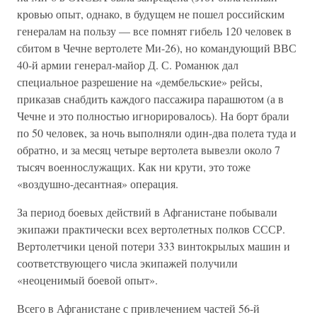
кровью опыт, однако, в будущем не пошел российским
генералам на пользу — все помнят гибель 120 человек в
сбитом в Чечне вертолете Ми-26), но командующий ВВС
40-й армии генерал-майор Д. С. Романюк дал
специальное разрешение на «дембельские» рейсы,
приказав снабдить каждого пассажира парашютом (а в
Чечне и это полностью игнорировалось). На борт брали
по 50 человек, за ночь выполняли один-два полета туда и
обратно, и за месяц четыре вертолета вывезли около 7
тысяч военнослужащих. Как ни крути, это тоже
«воздушно-десантная» операция.
За период боевых действий в Афганистане побывали
экипажи практически всех вертолетных полков СССР.
Вертолетчики ценой потери 333 винтокрылых машин и
соответствующего числа экипажей получили
«неоценимый боевой опыт».
Всего в Афганистане с привлечением частей 56-й