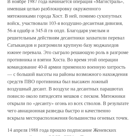
В ноябре 1987 года начинается операция «Магистраль»,
имевшая целью разблокировку окруженного
мятежниками города Хост. В ней, помимо сухопутных
войск, участвовали 103-я воздушно-десантная дивизия,
56-я одшбр и 345-й гв опдп. Благодаря умелым и
решительным действиям десантники захватили перевал
Сатыкандов и разгромили крупную базу моджахедов
южнее перевала. Это сыграло решающую роль в разгроме
противника и взятии Хоста. Во время этой операции
командование 40-й армии применило военную хитрость
— с большой высоты на районы возможного нахождения
средств ПВО противника был высажен ложный
воздушный десант. В воздухе на десантных парашютах
повисло около пятидесяти мешков с песком. Мятежники
открыли по «десанту» огонь из всех стволов. В результате
чего авиационная разведка быстро и качественно
вскрыла месторасположения большинства огневых точек.
14 апреля 1988 года прошло подписание Женевских