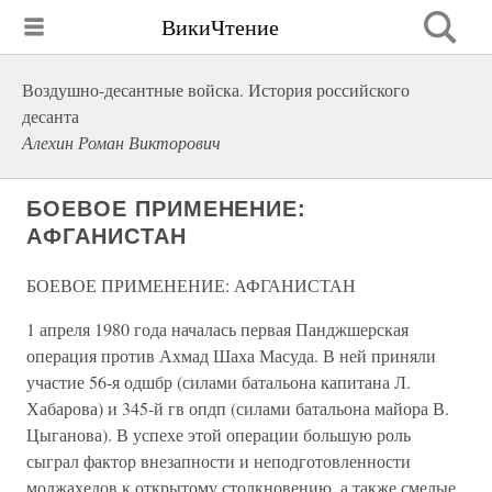
ВикиЧтение
Воздушно-десантные войска. История российского
десанта
Алехин Роман Викторович
БОЕВОЕ ПРИМЕНЕНИЕ:
АФГАНИСТАН
БОЕВОЕ ПРИМЕНЕНИЕ: АФГАНИСТАН
1 апреля 1980 года началась первая Панджшерская
операция против Ахмад Шаха Масуда. В ней приняли
участие 56-я одшбр (силами батальона капитана Л.
Хабарова) и 345-й гв опдп (силами батальона майора В.
Цыганова). В успехе этой операции большую роль
сыграл фактор внезапности и неподготовленности
моджахедов к открытому столкновению, а также смелые