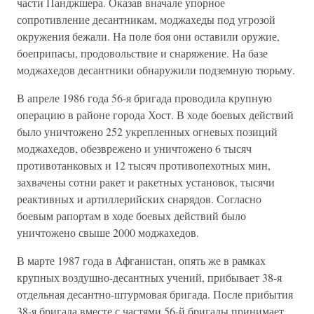
части Панджшера. Оказав вначале упорное
сопротивление десантникам, моджахеды под угрозой
окружения бежали. На поле боя они оставили оружие,
боеприпасы, продовольствие и снаряжение. На базе
моджахедов десантники обнаружили подземную тюрьму.
В апреле 1986 года 56-я бригада проводила крупную
операцию в районе города Хост. В ходе боевых действий
было уничтожено 252 укрепленных огневых позиций
моджахедов, обезврежено и уничтожено 6 тысяч
противотанковых и 12 тысяч противопехотных мин,
захвачены сотни ракет и ракетных установок, тысячи
реактивных и артиллерийских снарядов. Согласно
боевым рапортам в ходе боевых действий было
уничтожено свыше 2000 моджахедов.
В марте 1987 года в Афганистан, опять же в рамках
крупных воздушно-десантных учений, прибывает 38-я
отдельная десантно-штурмовая бригада. После прибытия
38-я бригада вместе с частями 56-й бригады принимает