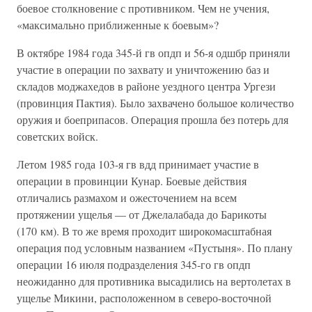
боевое столкновение с противником. Чем не учения,
«максимально приближенные к боевым»?
В октябре 1984 года 345-й гв опдп и 56-я одшбр приняли
участие в операции по захвату и уничтожению баз и
складов моджахедов в районе уездного центра Ургези
(провинция Пактия). Было захвачено большое количество
оружия и боеприпасов. Операция прошла без потерь для
советских войск.
Летом 1985 года 103-я гв вдд принимает участие в
операции в провинции Кунар. Боевые действия
отличались размахом и ожесточением на всем
протяжении ущелья — от Джелалабада до Барикоты
(170 км). В то же время проходит широкомасштабная
операция под условным названием «Пустыня». По плану
операции 16 июля подразделения 345-го гв опдп
неожиданно для противника высадились на вертолетах в
ущелье Микини, расположенном в северо-восточной