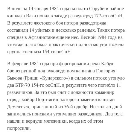
В ночь на 14 января 1984 года на плато Соруби в районе
кишлака Вака попал в засаду разведотряд 177-го ооСпН.
В результате жестокого боя потери разведотряда
составили 14 убитых и несколько раненых. Таких потерь
спецназ в Афганистане еще не нес. Весной 1984 года на
этом же плато была практически полностью уничтожена
группа спецназа 154-го ооСпН.
В феврале 1984 года при форсировании реки Кабул
бронегруппой под руководством капитана Григория
Быкова (Гриши «Кунарского») в сильном потоке утонуло
два БТР-70 154-го ооСпН, в результате чего погибло 11
разведчиков. За это был снят с должности командир
отряда майор Портнягин, которого заменил капитан
Дементьев, присланный из 56-й одшбр. Несколько дней
занимались поисками утонувших разведчиков. Два тела
нашли и вернули мятежники, когда их об этом
попросили.