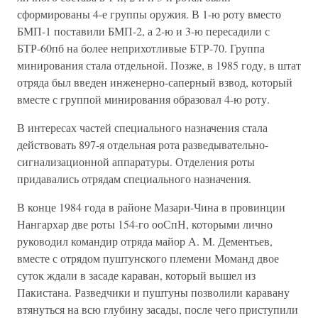
сформированы 4-е группы оружия. В 1-ю роту вместо
БМП-1 поставили БМП-2, а 2-ю и 3-ю пересадили с
БТР-60пб на более неприхотливые БТР-70. Группа
минирования стала отдельной. Позже, в 1985 году, в штат
отряда был введен инженерно-саперный взвод, который
вместе с группой минирования образовал 4-ю роту.
В интересах частей специального назначения стала
действовать 897-я отдельная рота разведывательно-
сигнализационной аппаратуры. Отделения роты
придавались отрядам специального назначения.
В конце 1984 года в районе Мазари-Чина в провинции
Нангархар две роты 154-го ооСпН, которыми лично
руководил командир отряда майор А. М. Дементьев,
вместе с отрядом пуштунского племени Моманд двое
суток ждали в засаде караван, который вышел из
Пакистана. Разведчики и пуштуны позволили каравану
втянуться на всю глубину засады, после чего приступили