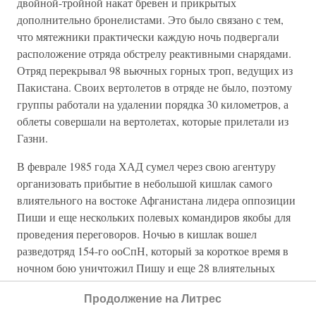
двойной-тройной накат бревен и прикрытых
дополнительно бронелистами. Это было связано с тем,
что мятежники практически каждую ночь подвергали
расположение отряда обстрелу реактивными снарядами.
Отряд перекрывал 98 вьючных горных троп, ведущих из
Пакистана. Своих вертолетов в отряде не было, поэтому
группы работали на удалении порядка 30 километров, а
облеты совершали на вертолетах, которые прилетали из
Газни.
В феврале 1985 года ХАД сумел через свою агентуру
организовать прибытие в небольшой кишлак самого
влиятельного на востоке Афганистана лидера оппозиции
Пиши и еще нескольких полевых командиров якобы для
проведения переговоров. Ночью в кишлак вошел
разведотряд 154-го ооСпН, который за короткое время в
ночном бою уничтожил Пишу и еще 28 влиятельных
полевых командиров вместе с их охраной. В результате
Продолжение на Литрес
этой дерзкой операции на целый месяц деятельность