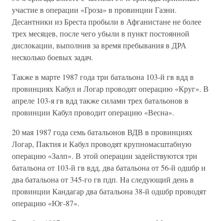
участие в операции «Гроза» в провинции Газни.
Десантники из Бреста пробыли в Афганистане не более
трех месяцев, после чего убыли в пункт постоянной
дислокации, выполнив за время пребывания в ДРА
несколько боевых задач.
Также в марте 1987 года три батальона 103-й гв вдд в
провинциях Кабул и Логар проводят операцию «Круг». В
апреле 103-я гв вдд также силами трех батальонов в
провинции Кабул проводит операцию «Весна».
20 мая 1987 года семь батальонов ВДВ в провинциях
Логар, Пактия и Кабул проводят крупномасштабную
операцию «Залп». В этой операции задействуются три
батальона от 103-й гв вдд, два батальона от 56-й одшбр и
два батальона от 345-го гв пдп. На следующий день в
провинции Кандагар два батальона 38-й одшбр проводят
операцию «Юг-87».