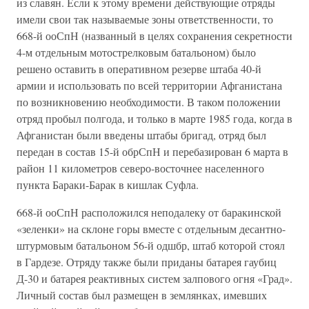
из славян. Если к этому времени действующие отряды
имели свои так называемые зоны ответственности, то
668-й ооСпН (названный в целях сохранения секретности
4-м отдельным мотострелковым батальоном) было
решено оставить в оперативном резерве штаба 40-й
армии и использовать по всей территории Афганистана
по возникновению необходимости. В таком положении
отряд пробыл полгода, и только в марте 1985 года, когда в
Афганистан были введены штабы бригад, отряд был
передан в состав 15-й обрСпН и перебазирован 6 марта в
район 11 километров северо-восточнее населенного
пункта Бараки-Барак в кишлак Суфла.
668-й ооСпН расположился неподалеку от баракинской
«зеленки» на склоне горы вместе с отдельным десантно-
штурмовым батальоном 56-й одшбр, штаб которой стоял
в Гардезе. Отряду также были приданы батарея гаубиц
Д-30 и батарея реактивных систем залпового огня «Град».
Личный состав был размещен в землянках, имевших