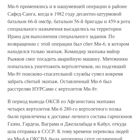
Ми-6 применялись и в нашумевшей операции в районе
Сафед-Санга, когда в 1982 году десантно-штурмовой
батальон 66-й омсбр, батальон 56-й бригады и 459-я рота
специального назначения высадились на территории
Ирана для выполнения специального задания. По
возвращении с этой операции был сбит Ми-6, в котором
находился только экипаж. Командир экипажа майор
Рыжков смог посадить аварийную машину. Мятежники
попытались уничтожить вертолетчиков, но подсевший
Ми-8т поисково-спасательной службы сумел вовремя
забрать сбитый экипаж. Оставленный Ми-6 был
расстрелян НУРСами с вертолетов Ми-8т.
В период вывода ОКСВ из Афганистана экипажи
четырех вертолетов Ми-6 280-го вертолетного полка
были привлечены к доставке личного состава гарнизонов
Газни, Гардеза, Ваграма и Джелалабада в Кабул, откуда
шла отправка в СССР. К тому времени перевозка людей
на Ми-6 в ОКСВА была запрещена (этот оплаченный