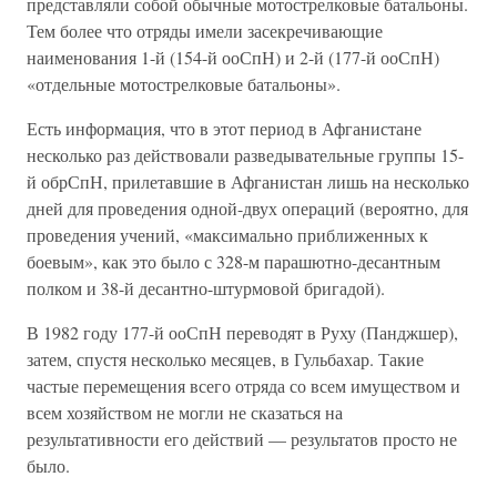
представляли собой обычные мотострелковые батальоны.
Тем более что отряды имели засекречивающие
наименования 1-й (154-й ооСпН) и 2-й (177-й ооСпН)
«отдельные мотострелковые батальоны».
Есть информация, что в этот период в Афганистане
несколько раз действовали разведывательные группы 15-
й обрСпН, прилетавшие в Афганистан лишь на несколько
дней для проведения одной-двух операций (вероятно, для
проведения учений, «максимально приближенных к
боевым», как это было с 328-м парашютно-десантным
полком и 38-й десантно-штурмовой бригадой).
В 1982 году 177-й ооСпН переводят в Руху (Панджшер),
затем, спустя несколько месяцев, в Гульбахар. Такие
частые перемещения всего отряда со всем имуществом и
всем хозяйством не могли не сказаться на
результативности его действий — результатов просто не
было.