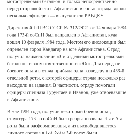
мотострелковый батальон, и только непосредственно
перед отправкой его в Афганистан в состав отряда вошли
несколько офицеров — выпускников РВВДКУ.
Директивой ГШ ВС СССР № 312/2/021 от 14 января 1984
года 173-й ооСпН был направлен в Афганистан, куда
вошел 10 февраля 1984 года. Местом его дислокации был
определен город Кандагар на юге Афганистана. Отряд
получил наименование «3-й отдельный мотострелковый
батальон» и зону ответственности «Юг». Для передачи
боевого опыта в отряд прибыла одна разведгруппа 459-й
отдельной роты, с которой офицеры отряда несколько раз
выходили на задания. В частности, отряду помогали
офицеры спецназа Турунтаев и Иванов, уже отвоевавшие
в Афганистане.
В мае 1984 года, получив некоторый боевой опыт,
структура 173-го ооСпН была реорганизована. 4-я и 5-я
роты были расформированы, а из высвободившегося
личного состава в 1-й, 2-й и 3-й ротах были