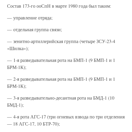
Состав 173-го ооСпН в марте 1980 года был таким:
— управление отряда;
— отдельная группа связи;
— зенитно-артиллерийская группа (четыре ЗСУ-23-4
«Шилка»);
— 1-я разведывательная рота на БМП-1 (9 БМП-1 и 1
БРМ-1К);
— 2-я разведывательная рота на БМП-1 (9 БМП-1 и 1
БРМ-1К);
— 3-я разведывательно-десантная рота на БМД-1 (10
БМД-1);
— 4-я рота АГС-17 (три огневых взвода по три отделения
— 18 АГС-17, 10 БТР-70);