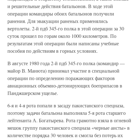
и решительные действия батальонов. В ходе этой
операции командиры обоих батальонов получили
ранения. Для эвакуации раненых применялись
вертолеты. 2-й пдб 345-го полка в этой операции за 30
суток прошел по горам около 1000 километров. По
результатам этой операции были написаны учебные
пособия по действиям в горных условиях.
В августе 1980 года 2-й пдб 345-го полка (командир —
майор В. Манюта) принимал участие в специальной
операции по определению поражающих факторов
авиационных объемно-детонирующих боеприпасов в
Панджшерском ущелье.
6-я и 4-я рота попали в засаду пакистанского спецназа,
поэтому задачи батальона выполняла 5-я рота старшего
лейтенанта А. Богатырева. Рота грамотно взяла в огневой
мешок группу пакистанского спецназа «черные аисты» в
количестве порядка 30 человек и смогла без потерь их