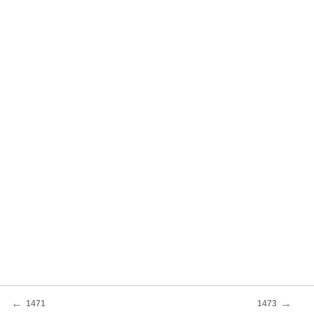
←
→
1471
1473