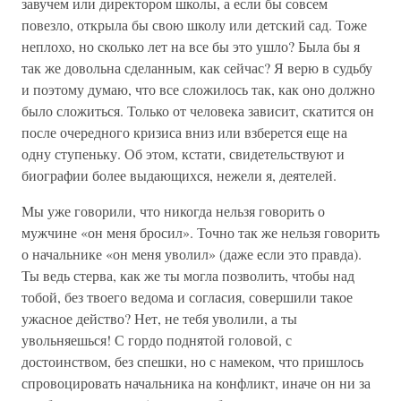
завучем или директором школы, а если бы совсем
повезло, открыла бы свою школу или детский сад. Тоже
неплохо, но сколько лет на все бы это ушло? Была бы я
так же довольна сделанным, как сейчас? Я верю в судьбу
и поэтому думаю, что все сложилось так, как оно должно
было сложиться. Только от человека зависит, скатится он
после очередного кризиса вниз или взберется еще на
одну ступеньку. Об этом, кстати, свидетельствуют и
биографии более выдающихся, нежели я, деятелей.
Мы уже говорили, что никогда нельзя говорить о
мужчине «он меня бросил». Точно так же нельзя говорить
о начальнике «он меня уволил» (даже если это правда).
Ты ведь стерва, как же ты могла позволить, чтобы над
тобой, без твоего ведома и согласия, совершили такое
ужасное действо? Нет, не тебя уволили, а ты
увольняешься! С гордо поднятой головой, с
достоинством, без спешки, но с намеком, что пришлось
спровоцировать начальника на конфликт, иначе он ни за