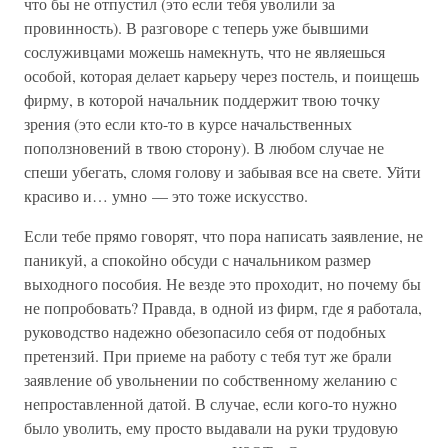
что бы не отпустил (это если тебя уволили за
провинность). В разговоре с теперь уже бывшими
сослуживцами можешь намекнуть, что не являешься
особой, которая делает карьеру через постель, и поищешь
фирму, в которой начальник поддержит твою точку
зрения (это если кто-то в курсе начальственных
поползновений в твою сторону). В любом случае не
спеши убегать, сломя голову и забывая все на свете. Уйти
красиво и… умно — это тоже искусство.
Если тебе прямо говорят, что пора написать заявление, не
паникуй, а спокойно обсуди с начальником размер
выходного пособия. Не везде это проходит, но почему бы
не попробовать? Правда, в одной из фирм, где я работала,
руководство надежно обезопасило себя от подобных
претензий. При приеме на работу с тебя тут же брали
заявление об увольнении по собственному желанию с
непроставленной датой. В случае, если кого-то нужно
было уволить, ему просто выдавали на руки трудовую