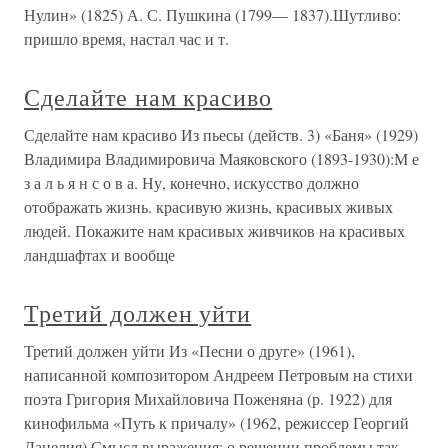
Нулин» (1825) А. С. Пушкина (1799— 1837).Шутливо:
пришло время, настал час и т.
Сделайте нам красиво
Сделайте нам красиво Из пьесы (действ. 3) «Баня» (1929)
Владимира Владимировича Маяковского (1893-1930):М е
з а л ь я н с о в а. Ну, конечно, искусство должно
отображать жизнь. красивую жизнь, красивых живых
людей. Покажите нам красивых живчиков на красивых
ландшафтах и вообще
Третий должен уйти
Третий должен уйти Из «Песни о друге» (1961),
написанной композитором Андреем Петровым на стихи
поэта Григория Михайловича Поженяна (р. 1922) для
кинофильма «Путь к причалу» (1962, режиссер Георгий
Данелия).Смысл выражения: о решении проблемы так