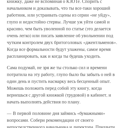
книжку, даже не вспоминая о КЗОТе. Спорить с
начальником и доказывать, что ты все-таки хороший
работник, или устраивать сцены из серии «не уйду»,
глупо и недостойно стервы. Лучше уж уйти самой и
красиво, чем быть уволенной по статье (это делается
очень легко) или писать заявление об увольнении под
чутким контролем двух бритоголовых «джентльменов».
Когда все формальности будут улажены, самое время
распланировать, как и когда ты будешь уходить.
Сама подумай, не зря же ты столько сил и времени
потратила на эту работу, глупо было бы забыть о ней в
один день и пустить насмарку весь бесценный опыт.
Можешь положить перед собой эту книгу, когда
вернешься с другой книжкой (трудовой) в кабинет, и
начать выполнять действия по плану.
— В первой половине дня займись «бумажными»
вопросами. Собери рекомендации от своего
непосредственного начальника и директора. Прихвати