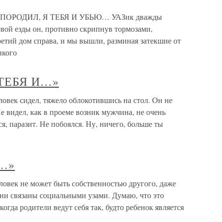
ПОРОДИЛ, Я ТЕБЯ И УБЬЮ… УАЗик дважды
овой езды он, противно скрипнув тормозами,
ретий дом справа, и мы вышли, разминая затекшие от
икого
 ТЕБЯ И…»
к сидел, тяжело облокотившись на стол. Он не
е видел, как в проеме возник мужчина, не очень
я, паразит. Не побоялся. Ну, ничего, больше ты
я…»
ловек не может быть собственностью другого, даже
они связаны социальными узами. Думаю, что это
когда родители ведут себя так, будто ребенок является