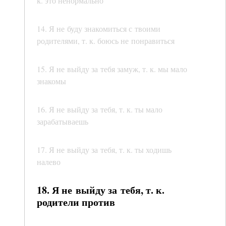
к. это ненормально
14. Я не буду знакомиться с твоими
родителями, т. к. боюсь не понравиться
15. Я не выйду за тебя замуж, т. к. мы мало
знакомы
16. Я не выйду за тебя, т. к. ты мало
зарабатываешь
17. Я не выйду за тебя, т. к. ты ходишь
налево
18. Я не выйду за тебя, т. к.
родители против