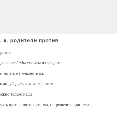
т. к. родители против
против
адовались? Мы сможем их убедить.
е, но это не мешает нам.
ними, убедить и, может, потом…
важно только наше.
вать пути развития фирмы, но решения принимает