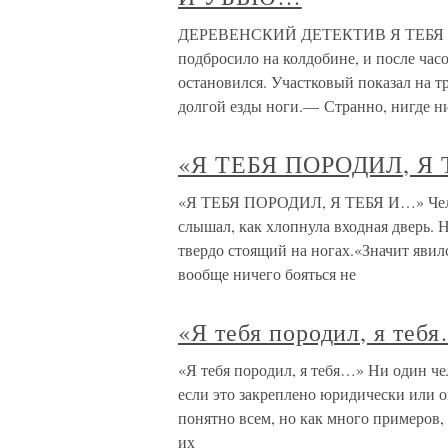
ДЕРЕВЕНСКИЙ ДЕТЕКТИВ Я ТЕБЯ 
подбросило на колдобине, и после час
остановился. Участковый показал на т
долгой езды ноги.— Странно, нигде н
«Я ТЕБЯ ПОРОДИЛ, Я
«Я ТЕБЯ ПОРОДИЛ, Я ТЕБЯ И…» Челове
слышал, как хлопнула входная дверь. Н
твердо стоящий на ногах.«Значит явилс
вообще ничего бояться не
«Я тебя породил, я теб
«Я тебя породил, я тебя…» Ни один че
если это закреплено юридически или 
понятно всем, но как много примеров, 
их