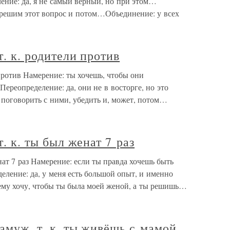
ение: да, я не самый верный, но при этом…
, решим этот вопрос и потом…Объединение: у всех
т. к. родители против
и против Намерение: ты хочешь, чтобы они
ереопределение: да, они не в восторге, но это
 поговорить с ними, убедить и, может, потом…
т. к. ты был женат 7 раз
енат 7 раз Намерение: если ты правда хочешь быть
еление: да, у меня есть большой опыт, и именно
ему хочу, чтобы ты была моей женой, а ты решишь…
замуж, т. к. ты живёшь с мамой