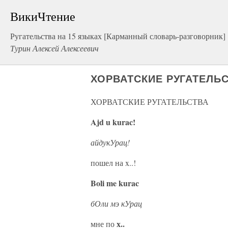
ВикиЧтение
Ругательства на 15 языках [Карманный словарь-разговорник]
Турин Алексей Алексеевич
ХОРВАТСКИЕ РУГАТЕЛЬ
ХОРВАТСКИЕ РУГАТЕЛЬСТВА
Ajd u kurac!
айдукУрац!
пошел на x..!
Boli me kurac
бОли мэ кУрац
х..
мне по