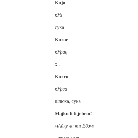
Kuja
кУя
сука
Kurac
кУрац
x..
Kurva
кУрва
шлюха, сука
Majku li ti jebem!
мАйку ли mu Ебэм!
..
твою мать!