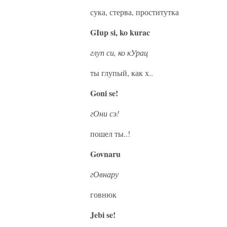
сука, стерва, проститутка
GIup si, ko kurac
глуп си, ко кУрац
ты глупый, как х..
Goni se!
гОни сэ!
пошел ты..!
Govnaru
гОвнару
говнюк
Jebi se!