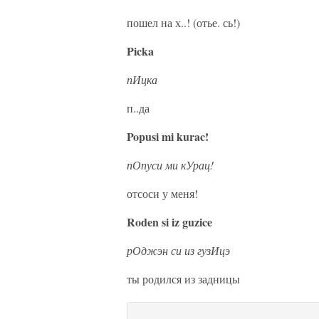
пошел на х..! (отье. сь!)
Picka
пИцка
п..да
Popusi mi kurac!
пОпуси ми кУрац!
отсоси у меня!
Roden si iz guzice
рОджэн си из гузИцэ
ты родился из задницы