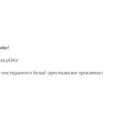
robe!
им рОбэ!
е постиранного белья! (
крестьянское проклятие)