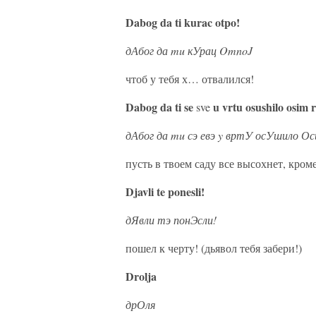
Dabog da ti kurac otpo!
дАбог да mu кУрац OmnoJ
чтоб у тебя х… отвалился!
Dabog da ti se
u vrtu osushilo osim 
sve
дАбог да mu сэ евэ y вртУ осУшило Ос
пусть в твоем саду все высохнет, кром
Djavli te ponesli!
дЯвли тэ понЭсли!
пошел к черту! (дьявол тебя забери!)
Drolja
дрОля