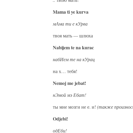
Mama ti ye kurva
мАма ти е кУрва
твоя мать — шлюха
Nabijem te na kurac
набИем те на кУрац
на х… тебя!
Nemoj me jebat!
нЭмой мэ Ебат!
ты мне мозги не е. и!
(также произнос
Odjebi!
одЕби!