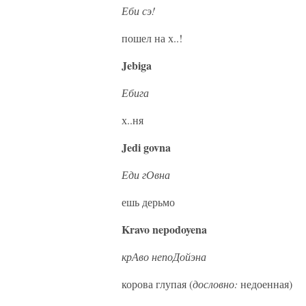
Еби сэ!
пошел на х..!
Jebiga
Ебига
х..ня
Jedi govna
Еди гОвна
ешь дерьмо
Kravo nepodoyena
крАво непоДойэна
корова глупая (
дословно:
недоенная)