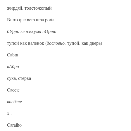
жирдяй, толстожопый
Burro que nem uma porta
бУрро кэ нэм ума пОрта
тупой как валенок (
дословно:
тупой, как дверь)
Cabra
кАбра
сука, стерва
Cacete
касЭте
x..
Caralho