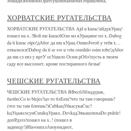
лошади)HoratsuхОратсушлюхаHuoraхУорашлюха,
ХОРВАТСКИЕ РУГАТЕЛЬСТВА
ХОРВАТСКИЕ РУГАТЕЛЬСТВА Ajd u kurac!айдукУрац!
пошел на x..!Boli me kuracбОли мэ кУрацмне по х..Dabog
da ti kurac otpo!дАбог да mu кУрац OmnoJчтоб у тебя х…
отвалился!Dabog da ti se sve u vrtu osushilo osim robe!дАбог
да mu сэ евэ y вртУ осУшило Осим рОбэ!пусть в твоем
саду все высохнет, кроме постиранного белья!
ЧЕШСКИЕ РУГАТЕЛЬСТВА
ЧЕШСКИЕ РУГАТЕЛЬСТВА BIbecбЛбэцдурак,
балбесСо to blejes?цо то блЕеш?что ты там говоришь?
(что ты там блеешь?)CubkaцУбкасукаCuc?
kцУцажсосунCurakцУракx..DevkaдЭвкашлюхаDo prdele!
допРдэлэ!пошел на х..! (пошел в
задницу!)HlavounхлАвоунидиот,