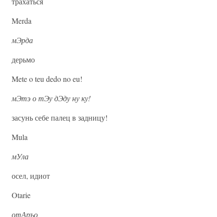
трахаться
Merda
мЭрда
дерьмо
Mete o teu dedo no eu!
мЭтэ о тЭу дЭду ну ку!
засунь себе палец в задницу!
Mula
мУла
осел, идиот
Otarie
отАръо