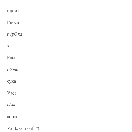
идиот
Piroca
пирОка
x..
Puta
пУта
сука
Vaca
вАка
корова
Vai levar no ilh?!