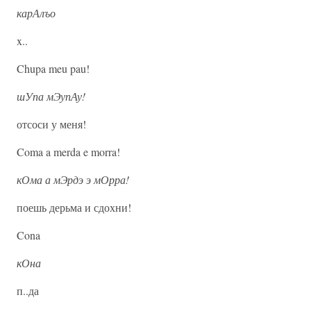
карАлъо
x..
Chupa meu pau!
шУпа мЭупАу!
отсоси у меня!
Coma a merda e morra!
кОма а мЭрдэ э мОрра!
поешь дерьма и сдохни!
Cona
кОна
п..да