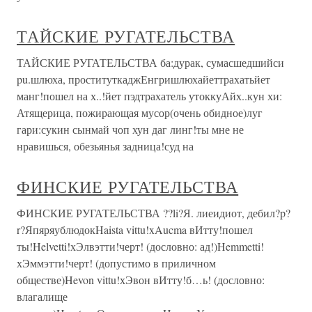
ТАЙСКИЕ РУГАТЕЛЬСТВА
ТАЙСКИЕ РУГАТЕЛЬСТВА ба:дурак, сумасшедшийси
pu.шлюха, проституткаджЕнгришлюхайеттрахатьйет
манг!пошел на х..!йет пэдтрахатель утоккуАйх..кун хи:
Атящерица, пожирающая мусор(очень обидное)луг
гари:сукин сынмай чоп хун даг линг!ты мне не
нравишься, обезьянья задница!суд на
ФИНСКИЕ РУГАТЕЛЬСТВА
ФИНСКИЕ РУГАТЕЛЬСТВА ??li?Я. лиеидиот, дебил?p?
r?ЯпяряублюдокHaista vittu!xAucma вИтту!пошел
ты!Helvetti!хЭлвэтти!черт! (дословно: ад!)Hemmetti!
хЭммэтти!черт! (допустимо в приличном
обществе)Hevon vittu!хЭвон вИтту!б…ь! (дословно:
влагалище