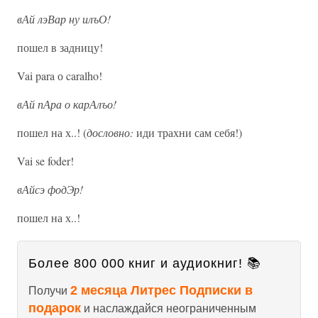
вАй лэВар ну илъО!
пошел в задницу!
Vai para о caralho!
вАй пАра о карАлъо!
пошел на х..! (
дословно:
иди трахни сам себя!)
Vai se foder!
вАйсэ фодЭр!
пошел на х..!
Более 800 000 книг и аудиокниг! 📚
2 месяца Литрес Подписки в
Получи
подарок
и наслаждайся неограниченным