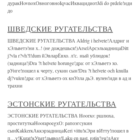
дуракHovnoхОвноговноIqvacИквацидиотJdi do prdele!иди
до
ШВЕДСКИЕ РУГАТЕЛЬСТВА
ШВЕДСКИЕ РУГАТЕЛЬСТВА AIdrig i helvete!Алдриг и
хЭльветэ!ни х..! (не дождешься!)ArselАрсэльзадницаDitt
j?vla r?vh?l!dum йЭвларЁвхо. л!с. ный ублюдок!
(задница!)Dra ?t helvete horunge!дра: от хЭльветэ хо.
рУнге!пошел к черту, сукин сын!Dra ?t helvete och knulla
dj?vulen!дра: от хЭльветэ ох кнУлла дьЭ. вулен!иди в ад и
трахни
ЭСТОНСКИЕ РУГАТЕЛЬСТВА
ЭСТОНСКИЕ РУГАТЕЛЬСТВА Hoorxo: pшлюха,
проституткаHoorapoegхО: рапоэгсукин
сынKakkerкАккэрзадницаKeri vittu!кЭри вИтту!пошел в
п…у!Kurat!кУрат!дьявол!Laku en nast, rotin?gu!лАку