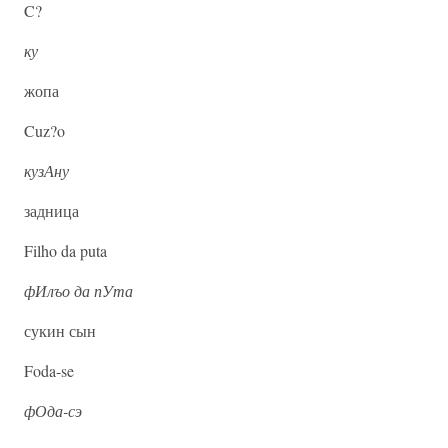
C?
ку
жопа
Cuz?o
кузАну
задница
Filho da puta
фИлъо да пУта
сукин сын
Foda-se
фОда-сэ