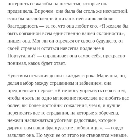
потерпеть ее жалобы на несчастья, которые она
предвидела. Впрочем, она была бы столь же несчастной,
если бы возлюбленный питал к ней лишь любовь-
благодарность — за то, что она любит его. «Я желала бы
быть обязанной всем единственно вашей склонности», —
пишет она. Мог ли он отречься от своего будущего, от
своей страны и остаться навсегда подле нее в
Португалии? — спрашивает она самое себя, прекрасно
понимая, каков будет ответ.
Чувством отчаяния дышит каждая строка Марианы, но,
делая выбор между страданием и забвением, она
предпочитает первое. «Я не могу упрекнуть себя в том,
чтобы я хоть на одно мгновение пожелала не любить вас
более; вы более достойны сожаления, чем я, и лучше
переносить все те страдания, на которые я обречена,
нежели наслаждаться убогими радостями, которые
даруют вам ваши французские любовницы», — гордо
заявляет она. Но муки ее от этого не становятся меньше.