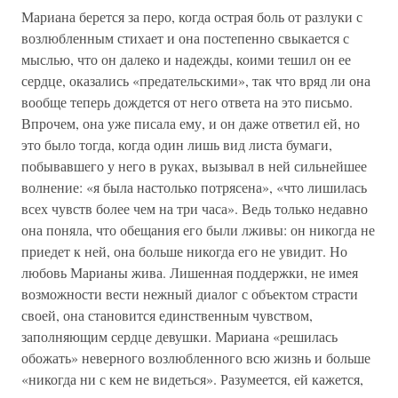
Мариана берется за перо, когда острая боль от разлуки с
возлюбленным стихает и она постепенно свыкается с
мыслью, что он далеко и надежды, коими тешил он ее
сердце, оказались «предательскими», так что вряд ли она
вообще теперь дождется от него ответа на это письмо.
Впрочем, она уже писала ему, и он даже ответил ей, но
это было тогда, когда один лишь вид листа бумаги,
побывавшего у него в руках, вызывал в ней сильнейшее
волнение: «я была настолько потрясена», «что лишилась
всех чувств более чем на три часа». Ведь только недавно
она поняла, что обещания его были лживы: он никогда не
приедет к ней, она больше никогда его не увидит. Но
любовь Марианы жива. Лишенная поддержки, не имея
возможности вести нежный диалог с объектом страсти
своей, она становится единственным чувством,
заполняющим сердце девушки. Мариана «решилась
обожать» неверного возлюбленного всю жизнь и больше
«никогда ни с кем не видеться». Разумеется, ей кажется,