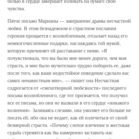
болью в сердце завершает изливать на бумаге свои
чувства.
Пятое письмо Марианы — завершение драмы несчастной
любви. В этом безнадежном и страстном послании
героиня прощается с возлюбленным, отсылает назад его
немногочисленные подарки, наслаждаясь той мукой,
которую причиняет ей расставание с ними. «Я
почувствовала, что вы были мне менее дороги, чем моя
страсть, и мне было мучительно трудно побороть ее, даже
после того, как ваше недостойное поведение сделало вас
самих ненавистным мне», — пишет она Несчастная
содрогается от «смехотворной любезности» последнего
письма возлюбленного, где тот признается, что получил
все ее письма, но они не вызвали в его сердце «никакого
волнения». Заливаясь слезами, она умоляет его больше не
писать ей, ибо она не ведает, как ей излечиться от своей
безмерной страсти. «Почему слепое влечение и жестокая
судьба стремятся как бы намеренно заставить нас