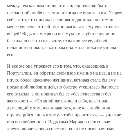
между тем как вам пишу, что я предпочитаю быть
несчастной, любя вас, чем никогда не видеть вас». Укоряя
себя за то, что письма ее слишком длинны, она тем не
менее уверена, что ей нужно высказать ему еще столько
вещей! Ведь несмотря на все муки, в глубине души она
благодарит его за отчаяние, охватившее ее, ибо ей
ненавистен покой, в котором она жила, пока не узнала
его.
И все же она упрекает его в том, что, оказавшись в
Португалии, он обратил свой взор именно на нее, а не на
иную, более красивую женщину, которая стала бы ему
преданной любовницей, но быстро утешилась бы после
его отъезда, а он покинул бы ее «без лукавства и без
жестокости». «Со мной же вы вели себя, как тиран,
думающий о том, как подавлять, а не как любовник,
стремящийся лишь к тому, чтобы нравиться», — упрекает
она возлюбленного. Ведь сама Мариана испытывает
«нечто вроде укоров совести», если не посвящает ему