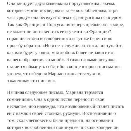
Она завидует двум маленьким португальским лакеям,
которые смогли последовать за ее возлюбленным, «три
часа сряду» она беседует о нем с французским офицером.
Так как Франция и Португалия теперь пребывают в мире,
не может ли он навестить ее и увезти во Францию? —
спрашивает она возлюбленного и тут же берет свою
просьбу обратно: «Но я не заслуживаю этого, поступайте,
как вам будет угодно, моя любовь более не зависит от
вашего обращения со мной». Этими словами девушка
пытается обмануть себя, ибо в конце второго письма мы
узнаем, что «бедная Мариана лишается чувств,
заканчивая это письмо».
Начиная следующее письмо, Мариана терзается
сомнениями. Она в одиночестве переносит свое
несчастье, ибо надежды, что возлюбленный станет писать
ей с каждой своей стоянки, рухнули. Воспоминания о
том, сколь легковесны были предлоги, на основании
которых возлюбленный покинул ее, и сколь холоден он