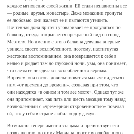
каждое мгновение своей жизни. Ей стали ненавистны все
— родные, друзья, монастырь. Даже монахини тронуты
ее любовью, они жалеют ее и пытаются утешить.
Почтенная дона Бритеш уговаривает ее прогуляться по
балкону, откуда открывается прекрасный вид на город
Мертолу. Но именно с этого балкона девушка впервые
увидела своего возлюбленного, поэтому, настигнутая
жестоким воспоминанием, она возвращается к себе в
келью и рыдает там до глубокой ночи. увы, она понимает,
что слезы ее не сделают возлюбленного верным.
Впрочем, она готова довольствоваться малым: видеться с
ним «от времени до времени», сознавая при этом, что
они находятся «в одном и том лее месте». Однако тут же
она припоминает, как пять или шесть месяцев тому назад
возлюбленный с «чрезмерной откровенностью» поведал
ей, что у себя в стране любил «одну даму».
Возможно, теперь именно эта дама и препятствует его
возвращению, поэтому Мариана просит возлюбленного