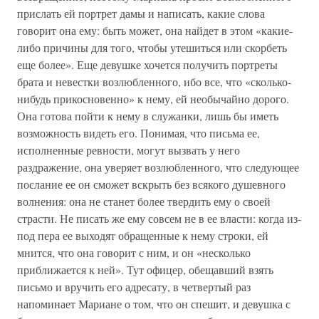
прислать ей портрет дамы и написать, какие слова
говорит она ему: быть может, она найдет в этом «какие-
либо причины для того, чтобы утешиться или скорбеть
еще более». Еще девушке хочется получить портреты
брата и невестки возлюбленного, ибо все, что «сколько-
нибудь прикосновенно» к нему, ей необычайно дорого.
Она готова пойти к нему в служанки, лишь бы иметь
возможность видеть его. Понимая, что письма ее,
исполненные ревности, могут вызвать у него
раздражение, она уверяет возлюбленного, что следующее
послание ее он сможет вскрыть без всякого душевного
волнения: она не станет более твердить ему о своей
страсти. Не писать же ему совсем не в ее власти: когда из-
под пера ее выходят обращенные к нему строки, ей
мнится, что она говорит с ним, и он «несколько
приближается к ней». Тут офицер, обещавший взять
письмо и вручить его адресату, в четвертый раз
напоминает Мариане о том, что он спешит, и девушка с