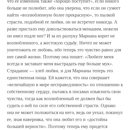
что ее изменник также «хорошо поступит», если никого
больше не полюбит, ибо она уверена, что если он сумеет
найти «возлюбленную более прекрасную», то пылкой
страсти, подобной ее любви, он не встретит никогда. А
разве пристало ему довольствоваться меньшим, нежели
он имел подле нее? И за их разлуку Мариана корит не
возлюбленного, а жестокую судьбу. Ничто не может
уничтожить ее любовь, ибо теперь это чувство равно для
нее самой жизни. Поэтому она пишет: «Любите меня
всегда и заставьте меня выстрадать еще больше мук».
Страдание — хлеб любви, и для Марианы теперь это
единственная пища. Ей кажется, что она совершает
«величайшую в мире несправедливость» по отношению к
собственному сердцу, пытаясь в письмах изъяснить свои
чувства, тогда как возлюбленный ее должен был бы
судить о ней по силе его собственной страсти. Однако
она не может положиться на него, ведь он уехал, покинул
ее, зная наверняка, что она любит его и «достойна
большей верности». Поэтому теперь ему придется