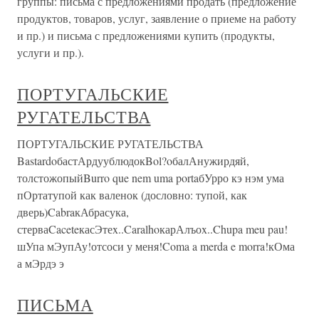
группы: письма с предложениями продать (предложение
продуктов, товаров, услуг, заявление о приеме на работу
и пр.) и письма с предложениями купить (продукты,
услуги и пр.).
ПОРТУГАЛЬСКИЕ
РУГАТЕЛЬСТВА
ПОРТУГАЛЬСКИЕ РУГАТЕЛЬСТВА
BastardoбастАрдуублюдокBol?oбалАнужирдяй,
толстожопыйBurro que nem uma portaбУрро кэ нэм ума
пОртатупой как валенок (дословно: тупой, как
дверь)CabraкАбрасука,
стерваCaceteкасЭтеx..CaralhoкарАлъоx..Chupa meu pau!
шУпа мЭупАу!отсоси у меня!Coma a merda e morra!кОма
а мЭрдэ э
ПИСЬМА