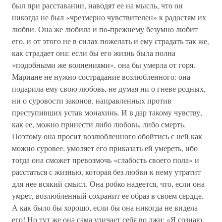
был при расставании, наводят ее на мысль, что он
никогда не был «чрезмерно чувствителен» к радостям их
любви. Она же любила и по-прежнему безумно любит
его, и от этого не в силах пожелать и ему страдать так же,
как страдает она: если бы его жизнь была полна
«подобными же волнениями», она бы умерла от горя.
Мариане не нужно сострадание возлюбленного: она
подарила ему свою любовь, не думая ни о гневе родных,
ни о суровости законов, направленных против
преступивших устав монахинь. И в дар такому чувству,
как ее, можно принести либо любовь, либо смерть.
Поэтому она просит возлюбленного обойтись с ней как
можно суровее, умоляет его приказать ей умереть, ибо
тогда она сможет превозмочь «слабость своего пола» и
расстаться с жизнью, которая без любви к нему утратит
для нее всякий смысл. Она робко надеется, что, если она
умрет, возлюбленный сохранит ее образ в своем сердце.
А как было бы хорошо, если бы она никогда не видела
его! Но тут же она сама уличает себя во лжи: «Я сознаю,