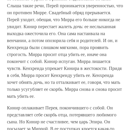
Слыша такие речи, Перей проникается уверенностью, что
он противен Мирре. Свадебный обряд прерывается.
Перей уходит, обещая, что Мирра его больше никогда не
увидит. Кинир перестает жалеть дочь: ее неслыханная
выходка ожесточила его. Она сама настаивала на
венчании, а потом опозорила себя и родителей. И он, и
Кенхреида были слишком мягкими, пора проявить
строгость. Мирра просит отца убить ее, иначе она
покончит с собой. Кинир испуган. Мирра лишается
чувств. Кенхреида упрекает Кинира в жестокости. Придя
в себя, Мирра просит Кенхреиду убить ее. Кенхреида
хочет обнять дочь, но та отталкивает ее, говоря, что мать
только усугубляет ее скорбь. Мирра снова и снова просит
мать убить ее.
Кинир оплакивает Перея, покончившего с собой. Он
представляет себе скорбь отца, потерявшего любимого
сына. Но Кинир не счастливее, чем царь Эпира. Он
посылает за Миррой. В ее поступках кроется какая-то