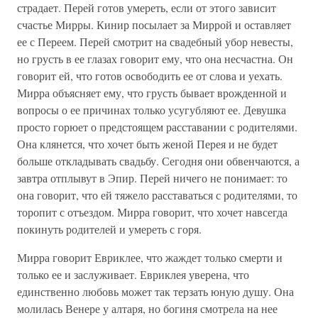
страдает. Перей готов умереть, если от этого зависит
счастье Мирры. Кинир посылает за Миррой и оставляет
ее с Переем. Перей смотрит на свадебный убор невесты,
но грусть в ее глазах говорит ему, что она несчастна. Он
говорит ей, что готов освободить ее от слова и уехать.
Мирра объясняет ему, что грусть бывает врожденной и
вопросы о ее причинах только усугубляют ее. Девушка
просто горюет о предстоящем расставании с родителями.
Она клянется, что хочет быть женой Перея и не будет
больше откладывать свадьбу. Сегодня они обвенчаются, а
завтра отплывут в Эпир. Перей ничего не понимает: то
она говорит, что ей тяжело расставаться с родителями, то
торопит с отъездом. Мирра говорит, что хочет навсегда
покинуть родителей и умереть с горя.
Мирра говорит Евриклее, что жаждет только смерти и
только ее и заслуживает. Евриклея уверена, что
единственно любовь может так терзать юную душу. Она
молилась Венере у алтаря, но богиня смотрела на нее