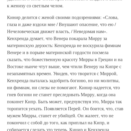
к жениху со светлым челом.
Кинир делится с женой своими подозрениями: «Слова,
глаза и даже вздохи мне / Внушают опасение, что ею /
Нечеловеческая движет власть, / Неведомая нам».
Кенхреида думает, что Венера покарала Мирру за
материнскую дерзость: Кенхреида не воскурила фимиам
Венере и в порыве материнской гордости посмела
сказать, что божественную красоту Мирры в Греции и на
Востоке нынче чтут выше, чем чтили Венеру на Кипре с
незапамятных времен. Увидев, что творится с Миррой,
Кенхреида пыталась задобрить богиню, но ни молитвы,
ни фимиам, ни слезы не помогают. Кинир надеется, что
гнев богини не станет преследовать Мирру, когда она
покинет Кипр. Быть может, предчувствуя это, Мирра так
торопится уехать. Появляется Перей. Он боится, что, став
мужем Мирры, станет ее убийцей. Он жалеет, что не
покончил с собой до того, как приплыл на Кипр, и
собирается сделать это теперь. Кинир и Кенхреида