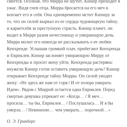
смеется. Осознав, что Мирра не шутит, Кинир приходит в
ужас. Видя гнев отца, Мирра бросается на его меч и
вонзает его в себя. Она одновременно мстит Киниру за
то, что он силой вырвал из ее сердца чудовищную тайну,
и караетсебя за преступную страсть. Кинир плачет, он
видит в Мирре разом нечестивицу и умирающую дочь.
Мирра молит его никогда не рассказывать о ее любви
Кенхреиде. Услышав громкий плач, прибегают Кенхреида
и Евриклея. Кинир заслоняет умирающую Мирру от
Кенхреиды и просит жену уйти. Кенхреида растеряна:
неужели Кинир готов оставить умирающую дочь? Кинир
открывает Кенхреиде тайну Мирры. Он силой уводит
жену: «Не здесь же нам от горя / И от позора умирать.
Идем». Рядом с Миррой остается одна Евриклея. Перед
смертью девушка упрекает ее: «Когда… / Я меч…
просила… ты бы, Евриклея… / Послушалась… И я бы
умерла… / Невинною… чем умирать… порочной…»
О. Э. Гринберг