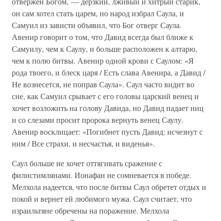
отвержен Богом, — дерзкий, лживый и хитрый старик,
он сам хотел стать царем, но народ избрал Саула, и
Самуил из зависти объявил, что Бог отверг Саула.
Авенир говорит о том, что Давид всегда был ближе к
Самуилу, чем к Саулу, и больше расположен к алтарю,
чем к полю битвы. Авенир одной крови с Саулом: «Я
рода твоего, и блеск царя / Есть слава Авенира, а Давид /
Не вознесется, не поправ Саула». Саул часто видит во
сне, как Самуил срывает с его головы царский венец и
хочет возложить на голову Давида, но Давид падает ниц
и со слезами просит пророка вернуть венец Саулу.
Авенир восклицает: «Погибнет пусть Давид: исчезнут с
ним / Все страхи, и несчастья, и виденья».
Саул больше не хочет оттягивать сражение с
филистимлянами. Ионафан не сомневается в победе.
Мелхола надеется, что после битвы Саул обретет отдых и
покой и вернет ей любимого мужа. Саул считает, что
израильтяне обречены на поражение. Мелхола