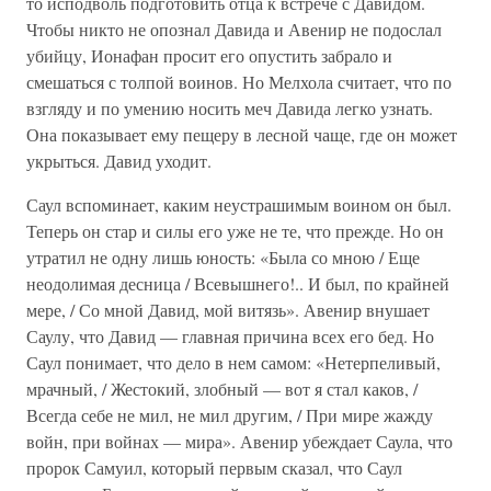
то исподволь подготовить отца к встрече с Давидом.
Чтобы никто не опознал Давида и Авенир не подослал
убийцу, Ионафан просит его опустить забрало и
смешаться с толпой воинов. Но Мелхола считает, что по
взгляду и по умению носить меч Давида легко узнать.
Она показывает ему пещеру в лесной чаще, где он может
укрыться. Давид уходит.
Саул вспоминает, каким неустрашимым воином он был.
Теперь он стар и силы его уже не те, что прежде. Но он
утратил не одну лишь юность: «Была со мною / Еще
неодолимая десница / Всевышнего!.. И был, по крайней
мере, / Со мной Давид, мой витязь». Авенир внушает
Саулу, что Давид — главная причина всех его бед. Но
Саул понимает, что дело в нем самом: «Нетерпеливый,
мрачный, / Жестокий, злобный — вот я стал каков, /
Всегда себе не мил, не мил другим, / При мире жажду
войн, при войнах — мира». Авенир убеждает Саула, что
пророк Самуил, который первым сказал, что Саул