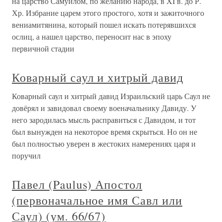
на царство Самуилом, по желанию народа, в XI в. до Р.
Хр. Избрание царем этого простого, хотя и зажиточного
вениамитянина, который пошел искать потерявшихся
ослиц, а нашел царство, переносит нас в эпоху
первичной стадии
Коварный саул и хитрый давид
Коварный саул и хитрый давид Израильский царь Саул не
довёрял и завидовал своему военачальнику Давиду. У
него зародилась мысль расправиться с Давидом, и тот
был вынужден на некоторое время скрыться. Но он не
был полностью уверен в жестоких намерениях царя и
поручил
Павел (Paulus) Апостол
(первоначальное имя Савл или
Саул) (ум. 66/67)