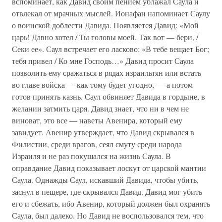
вспоминает, как Давид своим пением ублажал Саула и
отвлекал от мрачных мыслей. Ионафан напоминает Саулу
о воинской доблести Давида. Появляется Давид: «Мой
царь! Давно хотел / Ты головы моей. Так вот — бери, /
Секи ее». Саул встречает его ласково: «В тебе вещает Бог;
тебя привел / Ко мне Господь…» Давид просит Саула
позволить ему сражаться в рядах израильтян или встать
во главе войска — как тому будет угодно, — а потом
готов принять казнь. Саул обвиняет Давида в гордыне, в
желании затмить царя. Давид знает, что ни в чем не
виноват, это все — наветы Авенира, который ему
завидует. Авенир утверждает, что Давид скрывался в
Филистии, среди врагов, сеял смуту среди народа
Израиля и не раз покушался на жизнь Саула. В
оправдание Давид показывает лоскут от царской мантии
Саула. Однажды Саул, искавший Давида, чтобы убить,
заснул в пещере, где скрывался Давид. Давид мог убить
его и сбежать, ибо Авенир, который должен был охранять
Саула, был далеко. Но Давид не воспользовался тем, что