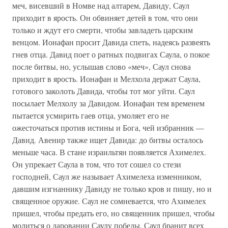
меч, висевший в Номве над алтарем, Давиду, Саул
приходит в ярость. Он обвиняет детей в том, что они
только и ждут его смерти, чтобы завладеть царским
венцом. Ионафан просит Давида спеть, надеясь развеять
гнев отца. Давид поет о ратных подвигах Саула, о покое
после битвы, но, услышав слово «меч», Саул снова
приходит в ярость. Ионафан и Мелхола держат Саула,
готового заколоть Давида, чтобы тот мог уйти. Саул
посылает Мелхолу за Давидом. Ионафан тем временем
пытается усмирить гаев отца, умоляет его не
ожесточаться против истины и Бога, чей избранник —
Давид. Авенир также ищет Давида: до битвы осталось
меньше часа. В стане израильтян появляется Ахимелех.
Он упрекает Саула в том, что тот сошел со стези
господней, Саул же называет Ахимелеха изменником,
давшим изгнаннику Давиду не только кров и пишу, но и
священное оружие. Саул не сомневается, что Ахимелех
пришел, чтобы предать его, но священник пришел, чтобы
молиться о даровании Саулу победы. Саул бранит всех