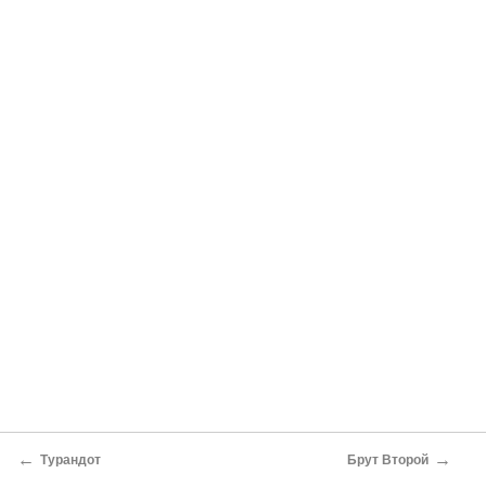
←
→
Турандот
Брут Второй