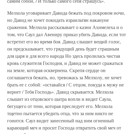
самим собой, / И только самого себя страшусь».
Мелхола уговаривает Давида бежать под покровом ночи,
но Давид не хочет покидать израильтян накануне
сражения. Мелхола рассказывает о казни Ахимелеха и о
том, что Саул дал Авениру приказ убить Давида, если тот
встретит его во время боя. Давид слышит вещий голос,
он предсказывает, что грядущий день будет страшным
для царя и для всего народа Но здесь пролилась чистая
кровь служителя Господня, и Давид не может сражаться
на земле, которая осквернена. Скрепя сердце он
соглашается бежать, но, тревожась за Мелхолу, не хочет
брать ее с собой: «оставайся / С отцом, покуда к мужу не
вернет / Тебя Господь». Давид скрывается. Мелхола
слышит из отцовского шатра вопли и видит Саула,
бегущего от тени, которая преследует его. Мелхола
тщетно пытается убедить отца, что за ним никто не
гонится. Саул видит занесенный над ним огненный
карающий меч и просит Господа отвратить свой меч от