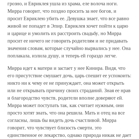
грозно, и Евриклея ушла из храма, еле волоча ноги.
Мирра говорит, что поздно просить за нее богов, и
просит Евриклею убить ее. Девушка знает, что все равно
живой не попадет в Эпир. Евриклея хочет пойти к царю
и царице и умолить их расстроить свадьбу, но Мирра
просит ее ничего не говорить родителям и не придавать
значения словам, которые случайно вырвались у нее. Она
поплакала, излила душу, и теперь ей гораздо легче.
Мирра идет к матери и застает у нее Кинира. Видя, что
его присутствие смушает дочь, царь спешит ее успокоить:
никто ни к чему ее не принуждает, она может открыть
или не открывать причину своих страданий. Зная ее нрав
и благородство чувств, родители вполне доверяют ей.
Мирра может поступать так, как считает нужным, они
просто хотят знать, что она решила. Мать и отец на все
согласны, лишь бы видеть дочь счастливой. Мирра
говорит, что чувствует близость смерти, это
единственное ее лекарство, однако природа никак не дает