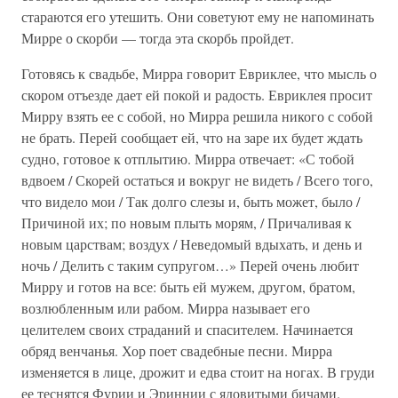
стараются его утешить. Они советуют ему не напоминать
Мирре о скорби — тогда эта скорбь пройдет.
Готовясь к свадьбе, Мирра говорит Евриклее, что мысль о
скором отъезде дает ей покой и радость. Евриклея просит
Мирру взять ее с собой, но Мирра решила никого с собой
не брать. Перей сообщает ей, что на заре их будет ждать
судно, готовое к отплытию. Мирра отвечает: «С тобой
вдвоем / Скорей остаться и вокруг не видеть / Всего того,
что видело мои / Так долго слезы и, быть может, было /
Причиной их; по новым плыть морям, / Причаливая к
новым царствам; воздух / Неведомый вдыхать, и день и
ночь / Делить с таким супругом…» Перей очень любит
Мирру и готов на все: быть ей мужем, другом, братом,
возлюбленным или рабом. Мирра называет его
целителем своих страданий и спасителем. Начинается
обряд венчанья. Хор поет свадебные песни. Мирра
изменяется в лице, дрожит и едва стоит на ногах. В груди
ее теснятся Фурии и Эриннии с ядовитыми бичами.