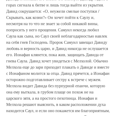
горах сигнала к битве и лишь тогда выйти из укрытия.
Давид сокрушается: «О, неужели смелые поступки /
Скрывать, как козни?» Он хочет пойти к Саулу и,
несмотря на то что не знает за собой никакой вины,
попросить у него прощения. Самуил некогда любил
Саула как сына, но Саул своей неблагодарностью навлек
на себя гнев Господень. Пророк Самуил завещал Давиду
любовь и верность царю, и Давид никогда не ослушается
его. Ионафан клянется, пока жив, защищать Давида от
гнева Саула. Давид хочет увидеться с Мелхолой. Обычно
Мелхола еще до зари приходит плакать о Давиде и вместе
с Ионафаном молится за отца. Давид прячется, а Ионафан
осторожно подготавливает сестру к встрече с мужем.
Мелхола видит Давида без пурпурной епанчи, которую
она ему выткала, в грубом плаще он похож не на
царского зятя, а на простого пехотинца. Ионафан и
Мелхола решают выяснить, в каком расположении духа
находится Саул, и если оно покажется им благоприятным,