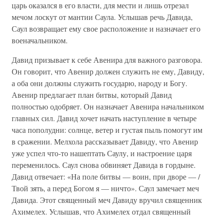
царь оказался в его власти, для мести и лишь отрезал
мечом лоскут от мантии Саула. Услышав речь Давида,
Саул возвращает ему свое расположение и назначает его
военачальником.
Давид призывает к себе Авенира для важного разговора.
Он говорит, что Авенир должен служить не ему, Давиду,
а оба они должны служить государю, народу и Богу.
Авенир предлагает план битвы, который Давид
полностью одобряет. Он назначает Авенира начальником
главных сил. Давид хочет начать наступление в четыре
часа пополудни: солнце, ветер и густая пыль помогут им
в сражении. Мелхола рассказывает Давиду, что Авенир
уже успел что-то нашептать Саулу, и настроение царя
переменилось. Саул снова обвиняет Давида в гордыне.
Давид отвечает: «На поле битвы — воин, при дворе — /
Твой зять, а перед Богом я — ничто». Саул замечает меч
Давида. Этот священный меч Давиду вручил священник
Ахимелех. Услышав, что Ахимелех отдал священный