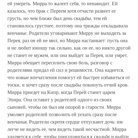
ей умереть. Мирра то жалеет себя, то ненавидит. Ей
казалось, что брак с Переем хотя отчасти развеет ее
грусть, но чем ближе был день свадьбы, тем ей
становилось грустнее, поэтому она трижды откладывала
венчанье. Родители уговаривают Мирру не выходить за
Перея, раз он ей не мил, но Мирра настаивает: пусть она
и не любит юношу так сильно, как он ее, но никто другой
не станет ее мужем, или она выйдет за Перея, или умрет.
Мирра обещает пересилить свою боль, разговор с
родителями придал ей сил и решимости. Она надеется,
что новые впечатления помогут ей быстрее избавиться от
тоски, и хочет сразу после свадьбы покинуть отчий кров.
Мирра приедет на Кипр, когда Перей станет царем
Эпира. Она оставит у родителей одного из своих
сыновей, чтобы он был им опорой в старости. Мирра
умоляет родителей позволить ей уехать сразу после
венчанья. Родители скрепя сердце отпускают дочь: им
легче не видеть ее, чем видеть такой несчастной. Мирра
удаляется к себе, чтобы приготовиться к свадьбе и выйти