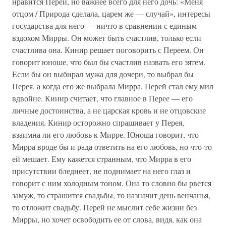
нравится Перей, но важнее всего для него дочь: «Меня
отцом / Природа сделала, царем же — случай», интересы
государства для него — ничто в сравнении с единым
вздохом Мирры. Он может быть счастлив, только если
счастлива она. Кинир решает поговорить с Переем. Он
говорит юноше, что был бы счастлив назвать его зятем.
Если бы он выбирал мужа для дочери, то выбрал бы
Перея, а когда его же выбрала Мирра, Перей стал ему мил
вдвойне. Кинир считает, что главное в Перее — его
личные достоинства, а не царская кровь и не отцовские
владения. Кинир осторожно спрашивает у Перея,
взаимна ли его любовь к Мирре. Юноша говорит, что
Мирра вроде бы и рада ответить на его любовь, но что-то
ей мешает. Ему кажется странным, что Мирра в его
присутствии бледнеет, не поднимает на него глаз и
говорит с ним холодным тоном. Она то словно бы рвется
замуж, то страшится свадьбы, то назначит день венчанья,
то отложит свадьбу. Перей не мыслит себе жизни без
Мирры, но хочет освободить ее от слова, видя, как она