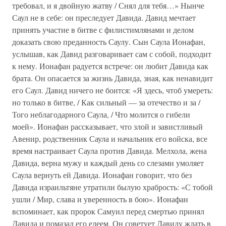
требовал, и я двойную жатву / Снял для тебя…» Нынче
Саул не в себе: он преследует Давида. Давид мечтает
принять участие в битве с филистимлянами и делом
доказать свою преданность Саулу. Сын Саула Ионафан,
услышав, как Давид разговаривает сам с собой, подходит
к нему. Ионафан радуется встрече: он любит Давида как
брата. Он опасается за жизнь Давида, зная, как ненавидит
его Саул. Давид ничего не боится: «Я здесь, чтоб умереть:
но только в битве, / Как сильный — за отечество и за /
Того неблагодарного Саула, / Что молится о гибели
моей». Ионафан рассказывает, что злой и завистливый
Авенир, родственник Саула и начальник его войска, все
время настраивает Саула против Давида. Мелхола, жена
Давида, верна мужу и каждый день со слезами умоляет
Саула вернуть ей Давида. Ионафан говорит, что без
Давида израильтяне утратили былую храбрость: «С тобой
ушли / Мир, слава и уверенность в бою». Ионафан
вспоминает, как пророк Самуил перед смертью принял
Давида и помазал его елеем. Он советует Давиду ждать в