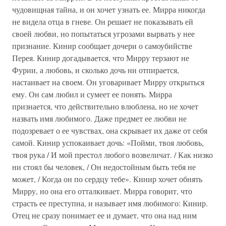
чудовищная тайна, и он хочет узнать ее. Мирра никогда
не видела отца в гневе. Он решает не показывать ей
своей любви, но попытаться угрозами вырвать у нее
признание. Кинир сообщает дочери о самоубийстве
Перея. Кинир догадывается, что Мирру терзают не
Фурии, а любовь, и сколько дочь ни отпирается,
настаивает на своем. Он уговаривает Мирру открыться
ему. Он сам любил и сумеет ее понять. Мирра
признается, что действительно влюблена, но не хочет
назвать имя любимого. Даже предмет ее любви не
подозревает о ее чувствах, она скрывает их даже от себя
самой. Кинир успокаивает дочь: «Пойми, твоя любовь,
твоя рука / И мой престол любого возвеличат. / Как низко
ни стоял бы человек, / Он недостойным быть тебя не
может, / Когда он по сердцу тебе». Кинир хочет обнять
Мирру, но она его отталкивает. Мирра говорит, что
страсть ее преступна, и называет имя любимого: Кинир.
Отец не сразу понимает ее и думает, что она над ним