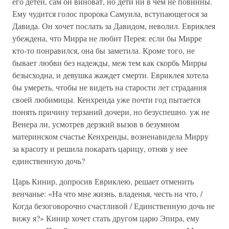
его детей, сам он виноват, но дети ни в чем не повинны.
Ему чудится голос пророка Самуила, вступающегося за
Давида. Он хочет послать за Давидом, неволил. Евриклея
убеждена, что Мирра не любит Перея: если бы Мирре
кто-то понравился, она бы заметила. Кроме того, не
бывает любви без надежды, меж тем как скорбь Мирры
безысходна, и девушка жаждет смерти. Евриклея хотела
бы умереть, чтобы не видеть на старости лет страдания
своей любимицы. Кенхреида уже почти год пытается
понять причину терзаний дочери, но безуспешно. уж не
Венера ли, усмотрев дерзкий вызов в безумном
материнском счастье Кенхреиды, возненавидела Мирру
за красоту и решила покарать царицу, отняв у нее
единственную дочь?
Царь Кинир, допросив Евриклею, решает отменить
венчанье: «На что мне жизнь, владенья, честь на что, /
Когда безоговорочно счастливой / Единственную дочь не
вижу я?» Кинир хочет стать другом царю Эпира, ему