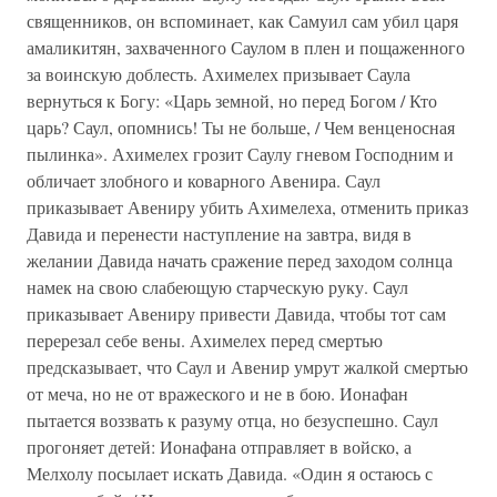
священников, он вспоминает, как Самуил сам убил царя
амаликитян, захваченного Саулом в плен и пощаженного
за воинскую доблесть. Ахимелех призывает Саула
вернуться к Богу: «Царь земной, но перед Богом / Кто
царь? Саул, опомнись! Ты не больше, / Чем венценосная
пылинка». Ахимелех грозит Саулу гневом Господним и
обличает злобного и коварного Авенира. Саул
приказывает Авениру убить Ахимелеха, отменить приказ
Давида и перенести наступление на завтра, видя в
желании Давида начать сражение перед заходом солнца
намек на свою слабеющую старческую руку. Саул
приказывает Авениру привести Давида, чтобы тот сам
перерезал себе вены. Ахимелех перед смертью
предсказывает, что Саул и Авенир умрут жалкой смертью
от меча, но не от вражеского и не в бою. Ионафан
пытается воззвать к разуму отца, но безуспешно. Саул
прогоняет детей: Ионафана отправляет в войско, а
Мелхолу посылает искать Давида. «Один я остаюсь с