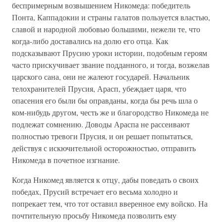
беспримерным возвышением Никомеда: победитель
Понта, Каппадокии и страны галатов пользуется властью,
славой и народной любовью большими, нежели те, что
когда-либо доставались на долю его отца. Как
подсказывают Прусию уроки истории, подобным героям
часто прискучивает звание подданного, и тогда, возжелав
царского сана, они не жалеют государей. Начальник
телохранителей Прусия, Арасп, убеждает царя, что
опасения его были бы оправданы, когда бы речь шла о
ком-нибудь другом, честь же и благородство Никомеда не
подлежат сомнению. Доводы Араспа не рассеивают
полностью тревоги Прусия, и он решает попытаться,
действуя с искючительной осторожностью, отправить
Никомеда в почетное изгнание.
Когда Никомед является к отцу, дабы поведать о своих
победах, Прусий встречает его весьма холодно и
попрекает тем, что тот оставил вверенное ему войско. На
почтительную просьбу Никомеда позволить ему