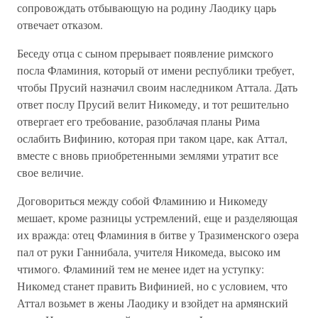
сопровождать отбывающую на родину Лаодику царь
отвечает отказом.
Беседу отца с сыном прерывает появление римского
посла Фламиния, который от имени республики требует,
чтобы Прусий назначил своим наследником Аттала. Дать
ответ послу Прусий велит Никомеду, и тот решительно
отвергает его требование, разоблачая планы Рима
ослабить Вифинию, которая при таком царе, как Аттал,
вместе с вновь приобретенными землями утратит все
свое величие.
Договориться между собой Фламинию и Никомеду
мешает, кроме разницы устремлений, еще и разделяющая
их вражда: отец Фламиния в битве у Тразименского озера
пал от руки Ганнибала, учителя Никомеда, высоко им
чтимого. Фламиний тем не менее идет на уступку:
Никомед станет править Вифинией, но с условием, что
Аттал возьмет в жены Лаодику и взойдет на армянский