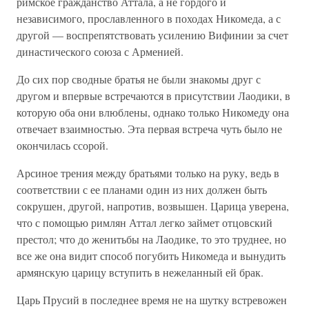
римское гражданство Аттала, а не гордого и
независимого, прославленного в походах Никомеда, а с
другой — воспрепятствовать усилению Вифинии за счет
династического союза с Арменией.
До сих пор сводные братья не были знакомы друг с
другом и впервые встречаются в присутствии Лаодики, в
которую оба они влюблены, однако только Никомеду она
отвечает взаимностью. Эта первая встреча чуть было не
окончилась ссорой.
Арсиное трения между братьями только на руку, ведь в
соответствии с ее планами один из них должен быть
сокрушен, другой, напротив, возвышен. Царица уверена,
что с помощью римлян Аттал легко займет отцовский
престол; что до женитьбы на Лаодике, то это труднее, но
все же она видит способ погубить Никомеда и вынудить
армянскую царицу вступить в нежеланный ей брак.
Царь Прусий в последнее время не на шутку встревожен