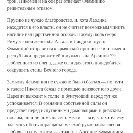
трон. Никомед и на сей раз отвечает Фламинию
решительным отказом.
Прусию не чуждо благородство, и, хотя Лаодика
находится в его власти, он не считает возможным чинить
насилие над царственной особой. Посему, коль скоро
Риму угодна женитьба Аттала и Лаодики, пусть
Фламиний отправится к армянской принцессе и от имени
республики предложит ей в мужья сына Арсинои.???
любленного из плена, даже если для этого понадобится
сокрушить стены Вечного города.
Замыслу Фламиния не суждено было сбыться — по пути
к галере Никомед бежал с помощью неизвестного друга.
Царевич выходит к толпе, и бунтующий народ тут же
успокаивается. В сознании собственной силы он
предстает перед испуганными домочадцами и римским
послом, но и не помышляет о мести — все, кто хотел ему
зла, могут быть оправданы: мачехой руководила слепая
любовь к сыну, отцом — страсть к Арсиное, Фламинием