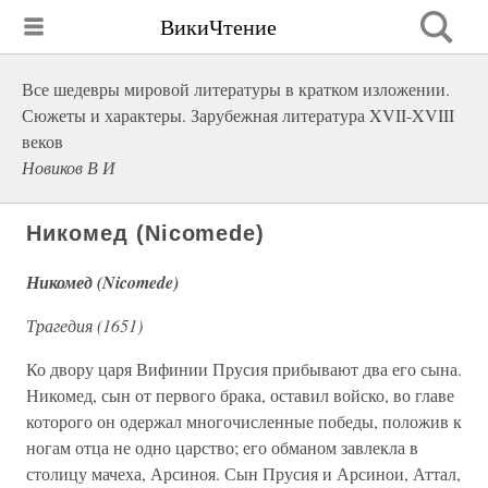
ВикиЧтение
Все шедевры мировой литературы в кратком изложении.
Сюжеты и характеры. Зарубежная литература XVII-XVIII
веков
Новиков В И
Никомед (Nicomede)
Никомед (Nicomede)
Трагедия (1651)
Ко двору царя Вифинии Прусия прибывают два его сына.
Никомед, сын от первого брака, оставил войско, во главе
которого он одержал многочисленные победы, положив к
ногам отца не одно царство; его обманом завлекла в
столицу мачеха, Арсиноя. Сын Прусия и Арсинои, Аттал,