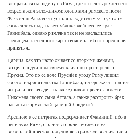
возвратился на родину из Рима, где он с четырехлетнего
возраста жил заложником; хлопотами римского посла
Фламиния Аттала отпустили к родителям за то, что те
согласились выдать республике злейшего ее врага —
Ганнибала, однако римляне так и не насладились
зрелищем плененного карфагенянина, ибо он предпочел
принять яд.
Царица, как это часто бывает со вторыми женами,
всецело подчинила своему влиянию престарелого
Прусия. Это по ее воле Прусий в угоду Риму лишил
своего покровительства Ганнибала, теперь же она плетет
интриги, желая сделать наследником престола вместо
Никомеда своего сына Аттала, а также расстроить брак
пасынка с армянской царицей Лаодикой.
Арсиною в ее интригах поддерживает Фламиний, ибо в
интересах Рима, с одной стороны, возвести на
вифинский престол получившего римское воспитание и