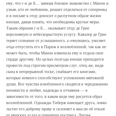
ему, что г-н де Б… завязав близкое знакомство с Манон и
узнав, кто ее любовник, решает отделаться от соперника
и в письме к отцу доносит о распутном образе жизни
юноши, давая понять, что необходимы крутые меры.
Таким образом г-н Б… оказывает отцу де Грие
вероломную и небескорыстную услугу. Кавалер де Грие
теряет сознание от услышанного, а очнувшись, умоляет
отца отпустить его в Париж к возлюбленной, так как не
может быть, чтобы Манон изменила ему и отдала свое
сердце другому. Но целых полгода юноше приходится
провести под строгим присмотром слуг, отец же, видя
сына в непрерывной тоске, снабжает его книгами,
которые немного способствуют успокоению мятежной
души. Все чувства влюбленного сводятся к чередованию
ненависти и любви, надежды и отчаяния — в
зависимости от того, в каком виде ему рисуется образ
возлюбленной. Однажды Тиберж навещает друга, ловко
льстит его доброму нраву и склоняет к мысли об отказе
от мирских услад и принятии пострига. Друзья