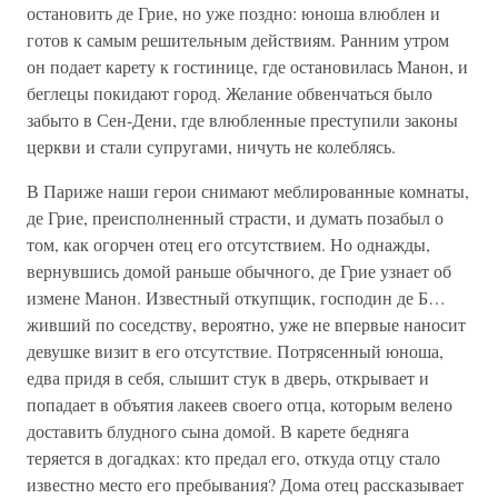
остановить де Грие, но уже поздно: юноша влюблен и
готов к самым решительным действиям. Ранним утром
он подает карету к гостинице, где остановилась Манон, и
беглецы покидают город. Желание обвенчаться было
забыто в Сен-Дени, где влюбленные преступили законы
церкви и стали супругами, ничуть не колеблясь.
В Париже наши герои снимают меблированные комнаты,
де Грие, преисполненный страсти, и думать позабыл о
том, как огорчен отец его отсутствием. Но однажды,
вернувшись домой раньше обычного, де Грие узнает об
измене Манон. Известный откупщик, господин де Б…
живший по соседству, вероятно, уже не впервые наносит
девушке визит в его отсутствие. Потрясенный юноша,
едва придя в себя, слышит стук в дверь, открывает и
попадает в объятия лакеев своего отца, которым велено
доставить блудного сына домой. В карете бедняга
теряется в догадках: кто предал его, откуда отцу стало
известно место его пребывания? Дома отец рассказывает