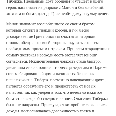
Тибержа. Преданный друг ободряет и утешает нашего
героя, настаивает на разрыве с Манон и без колебаний,
хотя сам небогат, дает де Грие необходимую сумму денег.
Манон знакомит возлюбленного со своим братом,
который служит в гвардии короля, и г-н Леско
уговаривает де Грие попытать счастья за игорным
столом, обещая, со своей стороны, научить его всем
необходимым приемам и трюкам. При всем отвращении к
обману жестокая необходимость заставляет юношу
согласиться. Исключительная ловкость столь быстро,
увеличила его состояние, что месяца через два в Париже
снят меблированный дом и начинается беспечная,
пышная жизнь. Тиберж, постоянно навещающий друга,
пытается образумить его и предостеречь от новых
напастей, так как уверен в том, что нечестно нажитое
богатство вскоре бесследно исчезнет. Опасения Тибержа
были не напрасны. Прислуга, от которой не скрывались
доходы, воспользовалась доверчивостью хозяев и