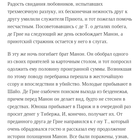
Радость свидания любовников, испытавших
трехмесячную разлуку, их бесконечная нежность друг к
другу умилили служителя Приюта, и тот пожелал помочь
несчастным. Посоветовавшись с де Т. о деталях побега,
де Грие на следующий же день освобождает Манон, а
приютский стражник остается у него в слугах.
В эту же ночь погибает брат Манон. Он обобрал одного
из своих приятелей за карточным столом, и тот попросил
одолжить ему половину проигранной суммы. Возникшая
по этому поводу перебранка перешла в жесточайшую
ссору и впоследствии в убийство. Молодые прибывают в
Шайо. Де Грие озабочен поиском выхода из безденежья,
причем перед Манон он делает вид, будто не стеснен в
средствах. Юноша прибывает в Париж и в очередной раз
просит денег у Тибержа, И, конечно, получает их. От
преданного друга де Грие направился к г-ну Т., который
очень обрадовался гостю и рассказал ему продолжение
истории похищения Манон. Все были поражены, узнав,