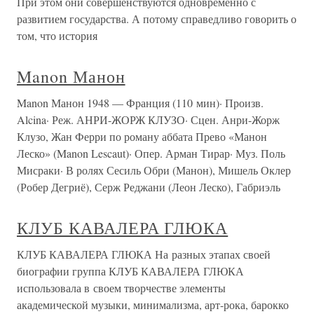
При этом они совершенствуются одновременно с
развитием государства. А потому справедливо говорить о
том, что история
Manon Манон
Manon Манон 1948 — Франция (110 мин)· Произв.
Alcina· Реж. АНРИ-ЖОРЖ КЛУЗО· Сцен. Анри-Жорж
Клузо, Жан Ферри по роману аббата Прево «Манон
Леско» (Manon Lescaut)· Опер. Арман Тирар· Муз. Поль
Мисраки· В ролях Сесиль Обри (Манон), Мишель Оклер
(Робер Дегриё), Серж Реджани (Леон Леско), Габриэль
КЛУБ КАВАЛЕРА ГЛЮКА
КЛУБ КАВАЛЕРА ГЛЮКА На разных этапах своей
биографии группа КЛУБ КАВАЛЕРА ГЛЮКА
использовала в своем творчестве элементы
академической музыки, минимализма, арт-рока, барокко