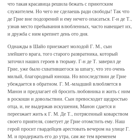
что такая красавица решила бежать с приютским
служителем. Но чего не сделаешь ради свободы! Так что
де Грие вне подозрений и ему нечего опасаться. Г-н де Т.,
узнав место пребывания влюбленных, часто навещает их,
и дружба с ним крепнет день ото дня.
Однажды в Шайо приезжает молодой Г. М., сын
злейшего врага, того старого развратника, который
заточил наших героев в тюрьму. Г-н де Т. заверил де
Грие, уже было схватившегося за шпагу, что это очень
милый, благородный юноша. Но впоследствии де Грие
убеждается в обратном. Г. М.-младший влюбляется в
Манон и предлагает ей бросить любовника и жить с ним
в роскоши и довольствии. Сын превосходит щедростью
отца, и, не выдержав искушения, Манон сдается и
переезжает жить к Г. М. Де Т., потрясенный коварством
своего приятеля, советует де Грие отомстить ему. Наш
герой просит гвардейцев арестовать вечером на улице Г.
М. и продержать его до утра, сам же тем временем