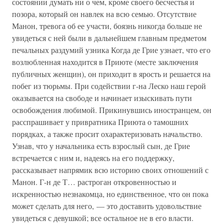
состоянии думать ни о чем, кроме своего бесчестья и
позора, который он навлек на всю семью. Отсутствие
Манон, тревога об ее участи, боязнь никогда больше не
увидеться с ней были в дальнейшем главным предметом
печальных раздумий узника Когда де Грие узнает, что его
возлюбленная находится в Приюте (месте заключения
публичных женщин), он приходит в ярость и решается на
побег из тюрьмы. При содействии г-на Леско наш герой
оказывается на свободе и начинает изыскивать пути
освобождения любимой. Прикинувшись иностранцем, он
расспрашивает у привратника Приюта о тамошних
порядках, а также просит охарактеризовать начальство.
Узнав, что у начальника есть взрослый сын, де Грие
встречается с ним и, надеясь на его поддержку,
рассказывает напрямик всю историю своих отношений с
Манон. Г-н де Т… растроган откровенностью и
искренностью незнакомца, но единственное, что он пока
может сделать для него, — это доставить удовольствие
увидеться с девушкой; все остальное не в его власти.