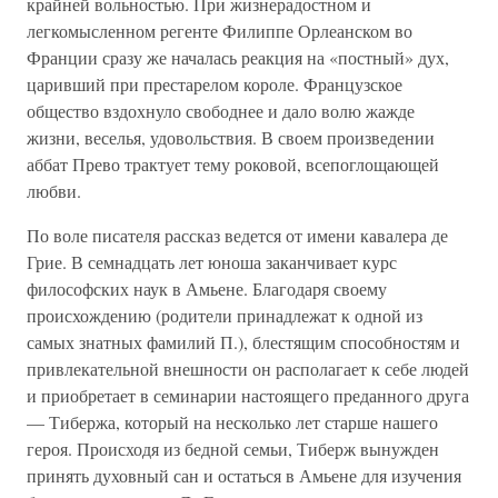
крайней вольностью. При жизнерадостном и
легкомысленном регенте Филиппе Орлеанском во
Франции сразу же началась реакция на «постный» дух,
царивший при престарелом короле. Французское
общество вздохнуло свободнее и дало волю жажде
жизни, веселья, удовольствия. В своем произведении
аббат Прево трактует тему роковой, всепоглощающей
любви.
По воле писателя рассказ ведется от имени кавалера де
Грие. В семнадцать лет юноша заканчивает курс
философских наук в Амьене. Благодаря своему
происхождению (родители принадлежат к одной из
самых знатных фамилий П.), блестящим способностям и
привлекательной внешности он располагает к себе людей
и приобретает в семинарии настоящего преданного друга
— Тибержа, который на несколько лет старше нашего
героя. Происходя из бедной семьи, Тиберж вынужден
принять духовный сан и остаться в Амьене для изучения