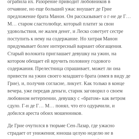
ограбила их. Разорение приводит любовников в
отчаяние, но еще больший ужас внушает де Грие
предложение брата Манон. Он рассказывает о г-не де Г…
М… старом сластолюбце, который платит за свои
удовольствия, не жалея денег, и Леско советует сестре
поступить к нему на содержание. Но хитрая Манон
придумывает более интересный вариант обогащения.
Старый волокита приглашает девушку на ужин, на
котором обещает ей вручить половину годового
содержания. Прелестница спрашивает, может ли она
привести на ужин своего младшего брата (имея в виду де
Грие), и, получив согласие, ликует. Как только в конце
вечера, уже передав деньги, старик заговорил о своем
любовном нетерпении, девушку с «братом» как ветром
сдуло. Г-н де Г… М… понял, что его одурачили, и
добился ареста обоих мошенников.
Де Грие очутился в тюрьме Сен-Лазар, где ужасно
страдает от унижения; юноша целую неделю не в