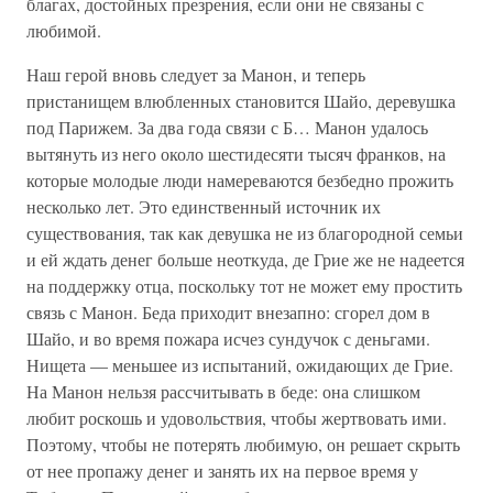
благах, достойных презрения, если они не связаны с
любимой.
Наш герой вновь следует за Манон, и теперь
пристанищем влюбленных становится Шайо, деревушка
под Парижем. За два года связи с Б… Манон удалось
вытянуть из него около шестидесяти тысяч франков, на
которые молодые люди намереваются безбедно прожить
несколько лет. Это единственный источник их
существования, так как девушка не из благородной семьи
и ей ждать денег больше неоткуда, де Грие же не надеется
на поддержку отца, поскольку тот не может ему простить
связь с Манон. Беда приходит внезапно: сгорел дом в
Шайо, и во время пожара исчез сундучок с деньгами.
Нищета — меньшее из испытаний, ожидающих де Грие.
На Манон нельзя рассчитывать в беде: она слишком
любит роскошь и удовольствия, чтобы жертвовать ими.
Поэтому, чтобы не потерять любимую, он решает скрыть
от нее пропажу денег и занять их на первое время у