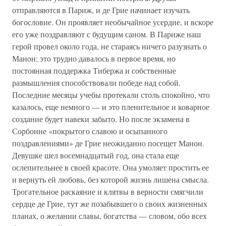
отправляются в Париж, и де Грие начинает изучать
богословие. Он проявляет необычайное усердие, и вскоре
его уже поздравляют с будущим саном. В Париже наш
герой провел около года, не стараясь ничего разузнать о
Манон; это трудно давалось в первое время, но
постоянная поддержка Тибержа и собственные
размышления способствовали победе над собой.
Последние месяцы учебы протекали столь спокойно, что
казалось, еще немного — и это пленительное и коварное
создание будет навеки забыто. Но после экзамена в
Сорбонне «покрытого славою и осыпанного
поздравлениями» де Грие неожиданно посещет Манон.
Девушке шел восемнадцатый год, она стала еще
ослепительнее в своей красоте. Она умоляет простить ее
и вернуть ей любовь, без которой жизнь лишена смысла.
Трогательное раскаяние и клятвы в верности смягчили
сердце де Грие, тут же позабывшего о своих жизненных
планах, о желании славы, богатства — словом, обо всех