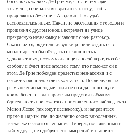
богословских наук. Де Грие же, с отличием сдав
экзамены, собирался возвратиться к отцу, чтобы
продолжить обучение в Академии. Но судьба
распорядилась иначе. Накануне расставания с городом и
прощания с другом юноша встречает на улице
прекрасную незнакомку и заводит с ней разговор.
Оказывается, родители девушки решили отдать ее в
монастырь, чтобы обуздать ее склонность к
удовольствиям, поэтому она ищет способ вернуть себе
свободу и будет признательна тому, кто поможет ей в
этом. Де Грие побежден прелестью незнакомки и с
готовностью предлагает свои услуги. После недолгих
размышлений молодые люди не находят иного пути,
кроме бегства. План прост: им предстоит обмануть
бдительность провожатого, приставленного наблюдать за
Манон Леско (так зовут незнакомку), и направиться
прямо в Париж, где, по желанию обоих влюбленных,
тотчас же состоится венчание. Тиберж, посвященный в
тайну друга, не одобряет его намерений и пытается