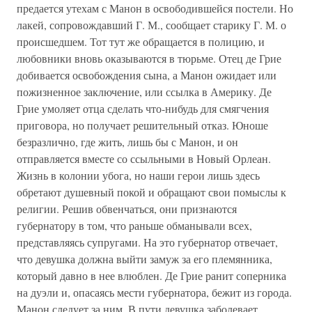
предается утехам с Манон в освободившейся постели. Но
лакей, сопровождавший Г. М., сообщает старику Г. М. о
происшедшем. Тот тут же обращается в полицию, и
любовники вновь оказываются в тюрьме. Отец де Грие
добивается освобождения сына, а Манон ожидает или
пожизненное заключение, или ссылка в Америку. Де
Грие умоляет отца сделать что-нибудь для смягчения
приговора, но получает решительный отказ. Юноше
безразлично, где жить, лишь бы с Манон, и он
отправляется вместе со ссыльными в Новый Орлеан.
Жизнь в колонии убога, но наши герои лишь здесь
обретают душевный покой и обращают свои помыслы к
религии. Решив обвенчаться, они признаются
губернатору в том, что раньше обманывали всех,
представляясь супругами. На это губернатор отвечает,
что девушка должна выйти замуж за его племянника,
который давно в нее влюблен. Де Грие ранит соперника
на дуэли и, опасаясь мести губернатора, бежит из города.
Манон следует за ним. В пути девушка заболевает.