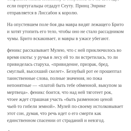
если португальцы отдадут Сеуту. Принц Энрике
отправляется в Лиссабон к королю.
На опустевшем поле боя два мавра видят лежащего Брито
и хотят утопить его тело, чтобы оно не стало рассадником
чумы. Брито вскакивает, и мавры в ужасе убегают.
феникс рассказывает Мулею, что с ней приключилось во
время охоты: у ручья в лесу ей то ли встретилась, то ли
привиделась старуха, «привидение, призрак, бред,
смуглый, высохший скелет». Беззубый рот ее прошептал
таинственные слова, полные значения, но пока
непонятные — «платой быть тебе обменной, выкупом за
мертвеца». феникс боится, что над ней тяготеет рок,
чтоее ждет страшная участь «быть разменною ценой
чьей-то гибели земной». Мулей по-своему истолковывает
этот сон, думая, что речь идет о его смерти как
единственном спасении от страданий и невзгод.