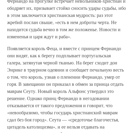
Фернандо на прогулке встречает невольников-христиан и
ободряет их, призывает стойко сносить удары судьбы, ибо
в этом заключается христианская мудрость: раз этот
жребий послан свыше, «есть в нем доброты черта. Не
находится судьба вечно в том же положенье. Новости и
измененья и царя ждут и раба».
Появляется король Феца, и вместе с принцем Фернандо
они видят, как к берегу подплывает португальская
галера, затянутая черной тканью. На берег сходит дон
Энрике в траурном одеянии и сообщает печальную весть
о том, что король, узнав о пленении Фернандо, умер от
горя. В завещании он приказал в обмен за принца отдать
маврам Сеуту. Новый король Альфонс утвердил это
решение. Однако принц Фернандо в негодовании
отказывается от такого предложения и говорит, что
«невообразимо, чтобы государь христианский маврам
сдал без боя город». Сеута — «средоточье благочестья,
цитадель католицизма», и ее нельзя отдавать на