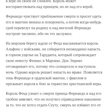
в вере он своей не сломлен. Король может
восторжествовать над принцем, но не над его верой.
Фернандо чувствует приближение смерти и просит одеть
его в мантию монаха и похоронить, а потом когда-нибудь
гроб перевезут на родину и над могилой Фернандо
построят часовню, ибо он это заслужил.
На морском берегу вдали от Феца высаживается король
Альфонс с войсками, он собирается неожиданно напасть
в горном ущелье на Таруданта, который сопровождает
свою невесту Феникс в Марокко. Дон Энрике
отговаривает его, потому что солнцесело и наступила
ночь. Однако король решает напасть во мраке. Появляется
тень Фернандо в орденской мантии, с факелом и
призывает короля к бою за торжество христианской веры.
Король Феца узнает о смерти принца Фернандо и над его
гробом заявляет, что он получил справедливое наказание
за то, что не хотел отдать Сеуту, смерть не избавит его от