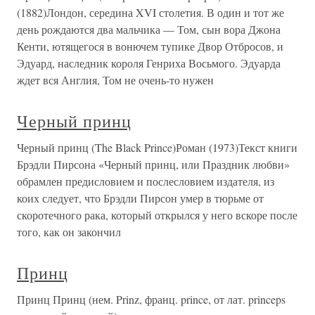
(1882)Лондон, середина XVI столетия. В один и тот же
день рождаются два мальчика — Том, сын вора Джона
Кенти, ютящегося в вонючем тупике Двор Отбросов, и
Эдуард, наследник короля Генриха Восьмого. Эдуарда
ждет вся Англия, Том не очень-то нужен
Черный принц
Черный принц (The Black Prince)Роман (1973)Текст книги
Брэдли Пирсона «Черный принц, или Праздник любви»
обрамлен предисловием и послесловием издателя, из
коих следует, что Брэдли Пирсон умер в тюрьме от
скоротечного рака, который открылся у него вскоре после
того, как он закончил
Принц
Принц Принц (нем. Prinz, франц. prince, от лат. princeps