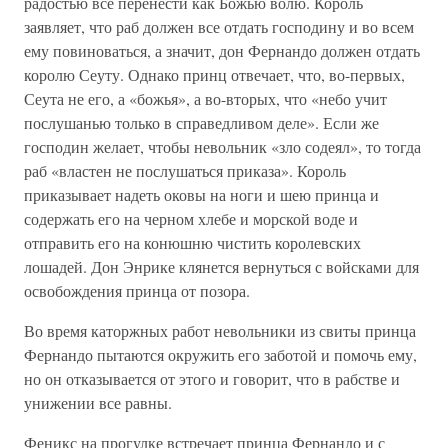
радостью все перенести как Божью волю. Король
заявляет, что раб должен все отдать господину и во всем
ему повиноваться, а значит, дон Фернандо должен отдать
королю Сеуту. Однако принц отвечает, что, во-первых,
Сеута не его, а «божья», а во-вторых, что «небо учит
послушанью только в справедливом деле». Если же
господин желает, чтобы невольник «зло содеял», то тогда
раб «властен не послушаться приказа». Король
приказывает надеть оковы на ноги и шею принца и
содержать его на черном хлебе и морской воде и
отправить его на конюшню чистить королевских
лошадей. Дон Энрике клянется вернуться с войсками для
освобождения принца от позора.
Во время каторжных работ невольники из свиты принца
Фернандо пытаются окружить его заботой и помочь ему,
но он отказывается от этого и говорит, что в рабстве и
унижении все равны.
Феникс на прогулке встречает принца Фернандо и с