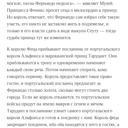
могиле, песнь Фернандо недолга», — заявляет Мулей.
Принцесса Феникс просит отца о милосердии к принцу.
Но король отвечает, что Фернандо сам избрал себе такую
участь, его никто не заставлял жить в подземелье, и
только в его власти сдать в виде выкупа Сеуту — тогда
судьба принца тут же изменится.
К королю Феца прибывают посланник от португальского
короля Альфонса и марокканский принц Тарудант. Они
приближаются к трону и одновременно начинают
каждый свою речь. Потом начинают спорить, кому
говорить первому. Король предоставляет такое право
гостю, и португальский посланец предлагает за
Фернандо столько золота, сколько могут стоить два
города. Если же король откажется, то португальские
войска придут на землю мавров с огнем и мечом.
Тарудант в посланнике узнает самого португальского
короля Альфонса и готов к поединку с ним. Король феца
запрещает поединок, ибо оба находятся у него в гостях, а