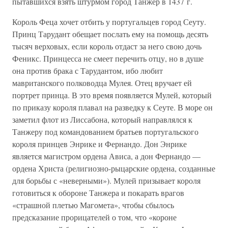
пытавшихся взять штурмом город Танжер в 1437 г.
Король Феца хочет отбить у португальцев город Сеуту.
Принц Тарудант обещает послать ему на помощь десять
тысяч верховых, если король отдаст за него свою дочь
Феникс. Принцесса не смеет перечить отцу, но в душе
она против брака с Тарудантом, ибо любит
мавританского полководца Мулея. Отец вручает ей
портрет принца. В это время появляется Мулей, который
по приказу короля плавал на разведку к Сеуте. В море он
заметил флот из Лиссабона, который направлялся к
Танжеру под командованием братьев португальского
короля принцев Энрике и Фернандо. Дон Энрике
является магистром ордена Ависа, а дон Фернандо —
ордена Христа (религиозно-рыцарские ордена, созданные
для борьбы с «неверными»). Мулей призывает короля
готовиться к обороне Танжера и покарать врагов
«страшной плетью Магомета», чтобы сбылось
предсказание прорицателей о том, что «короне