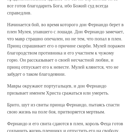
все готов благодарить Бога, ибо Божий суд всегда
справедлив.
Начинается бой, во время которого дон Фернандо берет в
плен Мулея, упавшего с лошади. Дон Фернандо замечает,
что мавр страшно опечален, но не тем, что попал в плен.
Принц спрашивает его о причине скорби. Мулей поражен
благородством противника и его участием к чужому
горю. Он рассказывает о своей несчастной любви, и
принц отпускает его к невесте. Мулей клянется, что не
забудет о таком благодеянии.
Мавры окружают португальцев, и дон Фернандо
призывает именем Христа сражаться или умереть.
Брито, шут из свиты принца Фернандо, пытаясь спасти
свою жизнь на поле боя, притворяется мертвым.
Фернандо и его свита сдаются в плен, король Феца готов
сохранить жизнь пленнику и отпустить его на свободу,