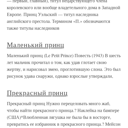
— первый, главный), титул нецарствующего члена
королевского или вообще владетельного дома в Западной
Европе. Принц Уэльский — титул наследника
английского престола. Термином «П.» обозначаются
также титулы наследников
Маленький принц
Маленький принц (Le Petit Prince) Повесть (1943) В шесть
лет мальчик прочитал о том, как удав глотает свою
жертву, и нарисовал змею, проглотившую слона. Это был
рисунок удава снаружи, однако взрослые утверждали,
Прекрасный принц
Прекрасный принц Нужно перецеловать много жаб,
чтобы найти прекрасного принца.? Наклейка на бампере
(США)*Влюбленная лягушка не была бы в восторге,
превратись ее избранник в прекрасного принца.? Мейсон