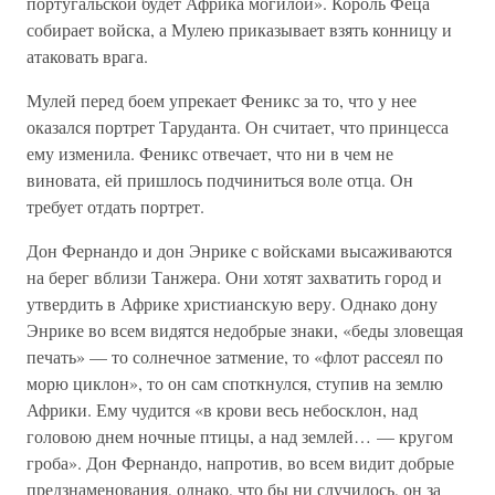
португальской будет Африка могилой». Король Феца
собирает войска, а Мулею приказывает взять конницу и
атаковать врага.
Мулей перед боем упрекает Феникс за то, что у нее
оказался портрет Таруданта. Он считает, что принцесса
ему изменила. Феникс отвечает, что ни в чем не
виновата, ей пришлось подчиниться воле отца. Он
требует отдать портрет.
Дон Фернандо и дон Энрике с войсками высаживаются
на берег вблизи Танжера. Они хотят захватить город и
утвердить в Африке христианскую веру. Однако дону
Энрике во всем видятся недобрые знаки, «беды зловещая
печать» — то солнечное затмение, то «флот рассеял по
морю циклон», то он сам споткнулся, ступив на землю
Африки. Ему чудится «в крови весь небосклон, над
головою днем ночные птицы, а над землей… — кругом
гроба». Дон Фернандо, напротив, во всем видит добрые
предзнаменования, однако, что бы ни случилось, он за