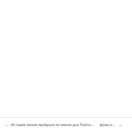
←
→
История жизни пройдохи по имени дон Паблос, пример бродяг и зерцало мошенников
Дама-невидимка