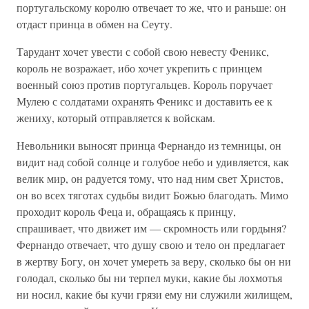
португальскому королю отвечает то же, что и раньше: он
отдаст принца в обмен на Сеуту.
Тарудант хочет увести с собой свою невесту Феникс,
король не возражает, ибо хочет укрепить с принцем
военный союз против португальцев. Король поручает
Мулею с солдатами охранять Феникс и доставить ее к
жениху, который отправляется к войскам.
Невольники выносят принца Фернандо из темницы, он
видит над собой солнце и голубое небо и удивляется, как
велик мир, он радуется тому, что над ним свет Христов,
он во всех тяготах судьбы видит Божью благодать. Мимо
проходит король Феца и, обращаясь к принцу,
спрашивает, что движет им — скромность или гордыня?
Фернандо отвечает, что душу свою и тело он предлагает
в жертву Богу, он хочет умереть за веру, сколько бы он ни
голодал, сколько бы ни терпел муки, какие бы лохмотья
ни носил, какие бы кучи грязи ему ни служили жилищем,