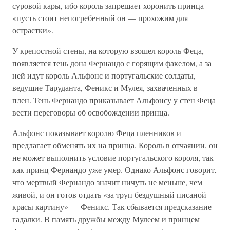
суровой кары, ибо король запрещает хоронить принца —
«пусть стоит непогребенный он — прохожим для
острастки».
У крепостной стены, на которую взошел король Феца,
появляется тень дона Фернандо с горящим факелом, а за
ней идут король Альфонс и португальские солдаты,
ведущие Таруданта, Феникс и Мулея, захваченных в
плен. Тень Фернандо приказывает Альфонсу у стен Феца
вести переговоры об освобождении принца.
Альфонс показывает королю Феца пленников и
предлагает обменять их на принца. Король в отчаянии, он
не может выполнить условие португальского короля, так
как принц Фернандо уже умер. Однако Альфонс говорит,
что мертвый Фернандо значит ничуть не меньше, чем
живой, и он готов отдать «за труп бездушный писаной
красы картину» — Феникс. Так сбывается предсказание
гадалки. В память дружбы между Мулеем и принцем