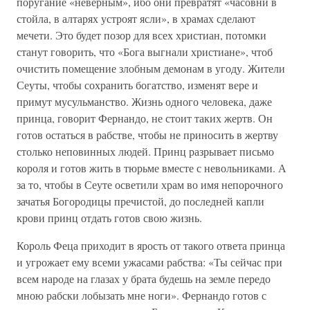
поругание «неверным», ибо они превратят «часовни в
стойла, в алтарях устроят ясли», в храмах сделают
мечети. Это будет позор для всех христиан, потомки
станут говорить, что «Бога выгнали христиане», чтоб
очистить помещение злобным демонам в угоду. Жители
Сеуты, чтобы сохранить богатство, изменят вере и
примут мусульманство. Жизнь одного человека, даже
принца, говорит Фернандо, не стоит таких жертв. Он
готов остаться в рабстве, чтобы не приносить в жертву
столько неповинных людей. Принц разрывает письмо
короля и готов жить в тюрьме вместе с невольниками. А
за то, чтобы в Сеуте осветили храм во имя непорочного
зачатья Богородицы пречистой, до последней капли
крови принц отдать готов свою жизнь.
Король Феца приходит в ярость от такого ответа принца
и угрожает ему всеми ужасами рабства: «Ты сейчас при
всем народе на глазах у брата будешь на земле передо
мною рабски лобызать мне ноги». Фернандо готов с