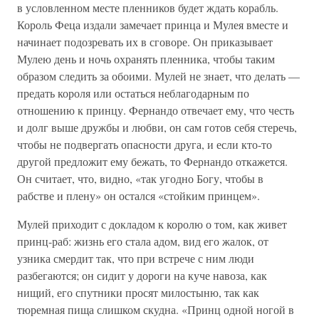
в условленном месте пленников будет ждать корабль.
Король Феца издали замечает принца и Мулея вместе и
начинает подозревать их в сговоре. Он приказывает
Мулею день и ночь охранять пленника, чтобы таким
образом следить за обоими. Мулей не знает, что делать —
предать короля или остаться неблагодарным по
отношению к принцу. Фернандо отвечает ему, что честь
и долг выше дружбы и любви, он сам готов себя стеречь,
чтобы не подвергать опасности друга, и если кто-то
другой предложит ему бежать, то Фернандо откажется.
Он считает, что, видно, «так угодно Богу, чтобы в
рабстве и плену» он остался «стойким принцем».
Мулей приходит с докладом к королю о том, как живет
принц-раб: жизнь его стала адом, вид его жалок, от
узника смердит так, что при встрече с ним люди
разбегаются; он сидит у дороги на куче навоза, как
нищий, его спутники просят милостыню, так как
тюремная пища слишком скудна. «Принц одной ногой в