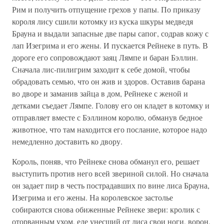
Рим и получить отпущение грехов у папы. По приказу
короля лису сшили котомку из куска шкуры медведя
Брауна и выдали запасные две пары сапог, содрав кожу с
лап Изегрима и его жены. И пускается Рейнеке в путь. В
дороге его сопровождают заяц Лямпе и баран Бэллин.
Сначала лис-пилигрим заходит к себе домой, чтобы
обрадовать семью, что он жив и здоров. Оставив барана
во дворе и заманив зайца в дом, Рейнеке с женой и
детками съедает Лямпе. Голову его он кладет в котомку и
отправляет вместе с Бэллином королю, обманув бедное
животное, что там находится его послание, которое надо
немедленно доставить ко двору.
Король, поняв, что Рейнеке снова обманул его, решает
выступить против него всей звериной силой. Но сначала
он задает пир в честь пострадавших по вине лиса Брауна,
Изегрима и его жены. На королевское застолье
собираются снова обиженные Рейнеке звери: кролик с
оторванным ухом, еле унесший от лиса свои ноги, ворон,