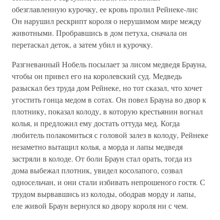
обезглавленную курочку, ее кровь пролил Рейнеке-лис
Он нарушил рескрипт короля о нерушимом мире между
животными. Пробравшись в дом петуха, сначала он
перетаскал деток, а затем убил и курочку.
Разгневанный Нобель посылает за лисом медведя Брауна,
чтобы он привел его на королевский суд. Медведь
разыскал без труда дом Рейнеке, но тот сказал, что хочет
угостить гонца медом в сотах. Он повел Брауна во двор к
плотнику, показал колоду, в которую крестьянин вогнал
колья, и предложил ему достать оттуда мед. Когда
любитель полакомиться с головой залез в колоду, Рейнеке
незаметно вытащил колья, а морда и лапы медведя
застряли в колоде. От боли Браун стал орать, тогда из
дома выбежал плотник, увидел косолапого, созвал
односельчан, и они стали избивать непрошеного гостя. С
трудом вырвавшись из колоды, ободрав морду и лапы,
еле живой Браун вернулся ко двору короля ни с чем.