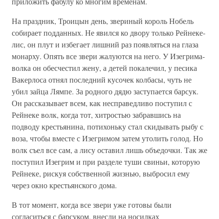
приложить фабулу ко многим временам.
На праздник, Троицын день, звериный король Нобель
собирает подданных. Не явился ко двору только Рейнеке-
лис, он плут и избегает лишний раз появляться на глаза
монарху. Опять все звери жалуются на него. У Изегрима-
волка он обесчестил жену, а детей покалечил, у песика
Вакерлоса отнял последний кусочек колбасы, чуть не
убил зайца Лямпе. За родного дядю заступается барсук.
Он рассказывает всем, как несправедливо поступил с
Рейнеке волк, когда тот, хитростью забравшись на
подводу крестьянина, потихоньку стал скидывать рыбу с
воза, чтобы вместе с Изегримом затем утолить голод. Но
волк съел все сам, а лису оставил лишь объедочки. Так же
поступил Изегрим и при разделе туши свиньи, которую
Рейнеке, рискуя собственной жизнью, выбросил ему
через окно крестьянского дома.
В тот момент, когда все звери уже готовы были
согласиться с барсуком, внесли на носилках