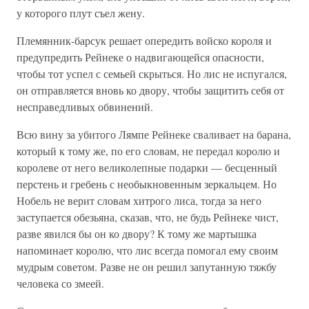
у которого плут съел жену.
Племянник-барсук решает опередить войско короля и
предупредить Рейнеке о надвигающейся опасности,
чтобы тот успел с семьей скрыться. Но лис не испугался,
он отправляется вновь ко двору, чтобы защитить себя от
несправедливых обвинений.
Всю вину за убитого Лямпе Рейнеке сваливает на барана,
который к тому же, по его словам, не передал королю и
королеве от него великолепные подарки — бесценный
перстень и гребень с необыкновенным зеркальцем. Но
Нобель не верит словам хитрого лиса, тогда за него
заступается обезьяна, сказав, что, не будь Рейнеке чист,
разве явился бы он ко двору? К тому же мартышка
напоминает королю, что лис всегда помогал ему своим
мудрым советом. Разве не он решил запутанную тяжбу
человека со змеей.