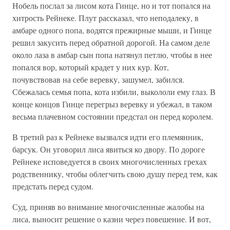
Нобель послал за лисом кота Гинце, но и тот попался на
хитрость Рейнеке. Плут рассказал, что неподалеку, в
амбаре одного попа, водятся прежирные мыши, и Гинце
решил закусить перед обратной дорогой. На самом деле
около лаза в амбар сын попа натянул петлю, чтобы в нее
попался вор, который крадет у них кур. Кот,
почувствовав на себе веревку, зашумел, забился.
Сбежалась семья попа, кота избили, выкололи ему глаз. В
конце концов Гинце перегрыз веревку и убежал, в таком
весьма плачевном состоянии предстал он перед королем.
В третий раз к Рейнеке вызвался идти его племянник,
барсук. Он уговорил лиса явиться ко двору. По дороге
Рейнеке исповедуется в своих многочисленных грехах
родственнику, чтобы облегчить свою душу перед тем, как
предстать перед судом.
Суд, приняв во внимание многочисленные жалобы на
лиса, выносит решение о казни через повешение. И вот,