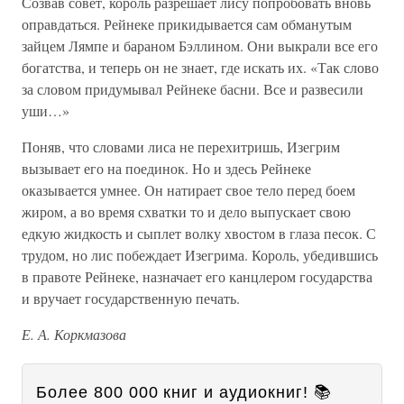
Созвав совет, король разрешает лису попробовать вновь
оправдаться. Рейнеке прикидывается сам обманутым
зайцем Лямпе и бараном Бэллином. Они выкрали все его
богатства, и теперь он не знает, где искать их. «Так слово
за словом придумывал Рейнеке басни. Все и развесили
уши…»
Поняв, что словами лиса не перехитришь, Изегрим
вызывает его на поединок. Но и здесь Рейнеке
оказывается умнее. Он натирает свое тело перед боем
жиром, а во время схватки то и дело выпускает свою
едкую жидкость и сыплет волку хвостом в глаза песок. С
трудом, но лис побеждает Изегрима. Король, убедившись
в правоте Рейнеке, назначает его канцлером государства
и вручает государственную печать.
Е. А. Коркмазова
Более 800 000 книг и аудиокниг! 📚