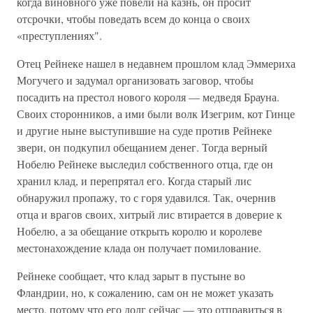
когда виновного уже повели на казнь, он просит
отсрочки, чтобы поведать всем до конца о своих
«преступлениях".
Отец Рейнеке нашел в недавнем прошлом клад Эммериха
Могучего и задумал организовать заговор, чтобы
посадить на престол нового короля — медведя Брауна.
Своих сторонников, а ими были волк Изегрим, кот Гинце
и другие ныне выступившие на суде против Рейнеке
звери, он подкупил обещанием денег. Тогда верный
Нобелю Рейнеке выследил собственного отца, где он
хранил клад, и перепрятал его. Когда старый лис
обнаружил пропажу, то с горя удавился. Так, очернив
отца и врагов своих, хитрый лис втирается в доверие к
Нобелю, а за обещание открыть королю и королеве
местонахождение клада он получает помилование.
Рейнеке сообщает, что клад зарыт в пустыне во
Фландрии, но, к сожалению, сам он не может указать
место, потому что его долг сейчас — это отправиться в