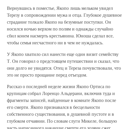
Вернувшись в поместье, Якопо лишь мельком увидел
Терезу в сопровождении мужа и отца. Глубокое душевное
страдание толкало Якопо на безумные поступки. Он
носился ночью верхом по полям и однажды случайно
сбил конем насмерть крестьянина. Юноша сделал все,
чтобы семья несчастного ни в чем не нуждалась.
У Якопо хватило сил нанести еще один визит семейству
Т. Он говорил о предстоящем путешествии и сказал, что
они долго не увидятся. Отец и Тереза почувствовали, что
это не просто прощание перед отъездом.
Рассказ о последней неделе жизни Якопо Ортиса по
крупицам собрал Лоренцо Альдерани, включив туда и
фрагменты записей, найденные в комнате Якопо после
его смерти. Якопо признавался в бесцельности
собственного существования, в душевной пустоте и в
глубоком отчаянии. По словам слуги Микеле, большую
часть написанного накануне смерти его хозяин сжег.