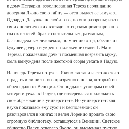
к дому Петрарки, взволнованная Тереза неожиданно
доверила Якопо свою тайну — отец выдает ее замуж за
Одоардо. Девушка не любит его, но они разорены; из-за
своих политических взглядов отец скомпрометирован в
глазах властей; брак с состоятельным, разумным,
благонадежным человеком, по мнению отца, обеспечит
будущее дочери и укрепит положение семьи Т. Мать
Терезы, пожалевшая дочь и посмевшая возразить мужу,
была вынуждена после жестокой ссоры уехать в Падую.
Исповедь Терезы потрясла Якопо, заставила его жестоко
страдать и лишила того призрачного покоя, который он
обрел вдали от Венеции. Он поддался уговорам своей
матери и уехал в Падую, где намеревался продолжить
свое образование в университете. Но университетская
наука показалась ему сухой и бесполезной; он
разочаровался в книгах и велел Лоренцо продать свою
огромную библиотеку, оставшуюся в Венеции. Светское
общество Падуи отвергло Якопо: он высмеивал пустую