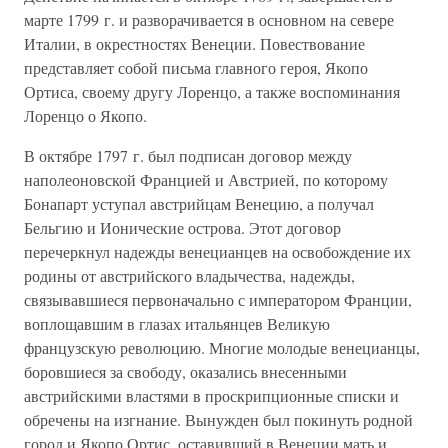
марте 1799 г. и разворачивается в основном на севере
Италии, в окрестностях Венеции. Повествование
представляет собой письма главного героя, Якопо
Ортиса, своему другу Лоренцо, а также воспоминания
Лоренцо о Якопо.
В октябре 1797 г. был подписан договор между
наполеоновской Францией и Австрией, по которому
Бонапарт уступал австрийцам Венецию, а получал
Бельгию и Ионические острова. Этот договор
перечеркнул надежды венецианцев на освобождение их
родины от австрийского владычества, надежды,
связывавшиеся первоначально с императором Франции,
воплощавшим в глазах итальянцев Великую
французскую революцию. Многие молодые венецианцы,
боровшиеся за свободу, оказались внесенными
австрийскими властями в проскрипционные списки и
обречены на изгнание. Вынужден был покинуть родной
город и Якопо Ортис, оставивший в Венеции мать и