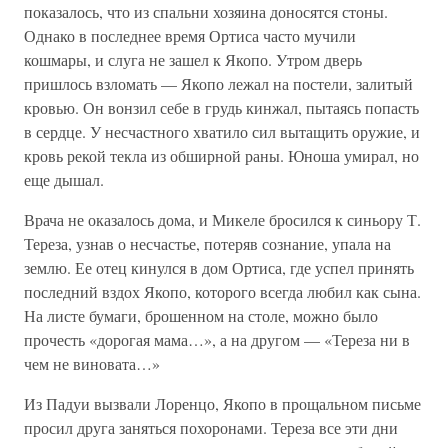
показалось, что из спальни хозяина доносятся стоны.
Однако в последнее время Ортиса часто мучили
кошмары, и слуга не зашел к Якопо. Утром дверь
пришлось взломать — Якопо лежал на постели, залитый
кровью. Он вонзил себе в грудь кинжал, пытаясь попасть
в сердце. У несчастного хватило сил вытащить оружие, и
кровь рекой текла из обширной раны. Юноша умирал, но
еще дышал.
Врача не оказалось дома, и Микеле бросился к синьору Т.
Тереза, узнав о несчастье, потеряв сознание, упала на
землю. Ее отец кинулся в дом Ортиса, где успел принять
последний вздох Якопо, которого всегда любил как сына.
На листе бумаги, брошенном на столе, можно было
прочесть «дорогая мама…», а на другом — «Тереза ни в
чем не виновата…»
Из Падуи вызвали Лоренцо, Якопо в прощальном письме
просил друга заняться похоронами. Тереза все эти дни