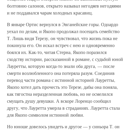
болтовню салонов, открыто называл негодяев негодяями
и не поддавался чарам холодных красавиц.
В январе Ортис вернулся в Эвганейские горы. Одоардо
уехал по делам, и Якопо продолжал посещать семейство
Т. Лишь видя Терезу, он чувствовал, что жизнь пока не
покинула его. Он искал встреч с нею и одновременно
боялся их. Как-то, читая Стерна, Якопо поразился
сходству истории, рассказанной в романе, с судьбой юной
Лауретты, которую когда-то знали оба друга, — после
смерти возлюбленного она потеряла разум. Соединив
перевод части романа с истинной историей Лауретты,
Якопо хотел дать прочесть это Терезе, дабы она поняла,
как тягостна неразделенная любовь, но не осмелился
смущать душу девушки. А вскоре Лоренцо сообщил
другу, что Лауретта умерла в страданиях. Лауретта стала
для Якопо символом истинной любви.
Но юноше довелось увидеть и другое — у синьора Т. он