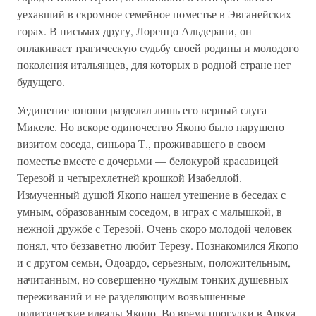
уехавший в скромное семейное поместье в Эвганейских
горах. В письмах другу, Лоренцо Альдерани, он
оплакивает трагическую судьбу своей родины и молодого
поколения итальянцев, для которых в родной стране нет
будущего.
Уединение юноши разделял лишь его верный слуга
Микеле. Но вскоре одиночество Якопо было нарушено
визитом соседа, синьора Т., проживавшего в своем
поместье вместе с дочерьми — белокурой красавицей
Терезой и четырехлетней крошкой Изабеллой.
Измученный душой Якопо нашел утешение в беседах с
умным, образованным соседом, в играх с малышкой, в
нежной дружбе с Терезой. Очень скоро молодой человек
понял, что беззаветно любит Терезу. Познакомился Якопо
и с другом семьи, Одоардо, серьезным, положительным,
начитанным, но совершенно чуждым тонких душевных
переживаний и не разделяющим возвышенные
политические идеалы Якопо. Во время прогулки в Аркуа,