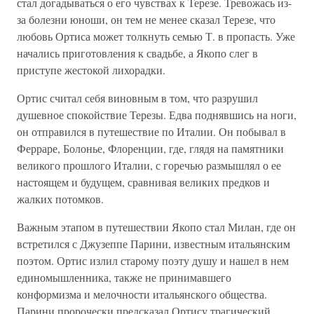
стал догадываться о его чувствах к Терезе. Тревожась из-
за болезни юноши, он тем не менее сказал Терезе, что
любовь Ортиса может толкнуть семью Т. в пропасть. Уже
начались приготовления к свадьбе, а Якопо слег в
приступе жестокой лихорадки.
Ортис считал себя виновным в том, что разрушил
душевное спокойствие Терезы. Едва поднявшись на ноги,
он отправился в путешествие по Италии. Он побывал в
Ферраре, Болонье, Флоренции, где, глядя на памятники
великого прошлого Италии, с горечью размышлял о ее
настоящем и будущем, сравнивая великих предков и
жалких потомков.
Важным этапом в путешествии Якопо стал Милан, где он
встретился с Джузеппе Парини, известным итальянским
поэтом. Ортис излил старому поэту душу и нашел в нем
единомышленника, также не принимавшего
конформизма и мелочности итальянского общества.
Парини пророчески предсказал Ортису трагический