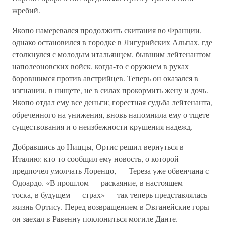
жребий.
Якопо намеревался продолжить скитания во Франции,
однако остановился в городке в Лигурийских Альпах, где
столкнулся с молодым итальянцем, бывшим лейтенантом
наполеоновских войск, когда-то с оружием в руках
боровшимся против австрийцев. Теперь он оказался в
изгнании, в нищете, не в силах прокормить жену и дочь.
Якопо отдал ему все деньги; горестная судьба лейтенанта,
обреченного на унижения, вновь напомнила ему о тщете
существования и о неизбежности крушения надежд.
Добравшись до Ниццы, Ортис решил вернуться в
Италию: кто-то сообщил ему новость, о которой
предпочел умолчать Лоренцо, — Тереза уже обвенчана с
Одоардо. «В прошлом — раскаяние, в настоящем —
тоска, в будущем — страх» — так теперь представлялась
жизнь Ортису. Перед возвращением в Эвганейские горы
он заехал в Равенну поклониться могиле Данте.