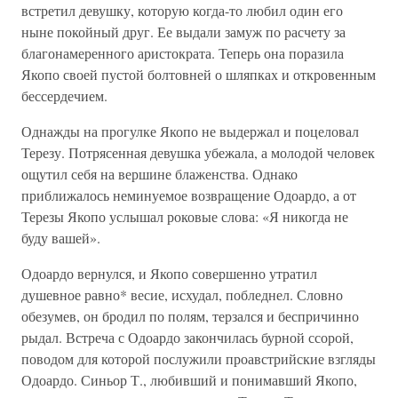
встретил девушку, которую когда-то любил один его
ныне покойный друг. Ее выдали замуж по расчету за
благонамеренного аристократа. Теперь она поразила
Якопо своей пустой болтовней о шляпках и откровенным
бессердечием.
Однажды на прогулке Якопо не выдержал и поцеловал
Терезу. Потрясенная девушка убежала, а молодой человек
ощутил себя на вершине блаженства. Однако
приближалось неминуемое возвращение Одоардо, а от
Терезы Якопо услышал роковые слова: «Я никогда не
буду вашей».
Одоардо вернулся, и Якопо совершенно утратил
душевное равно* весие, исхудал, побледнел. Словно
обезумев, он бродил по полям, терзался и беспричинно
рыдал. Встреча с Одоардо закончилась бурной ссорой,
поводом для которой послужили проавстрийские взгляды
Одоардо. Синьор Т., любивший и понимавший Якопо,