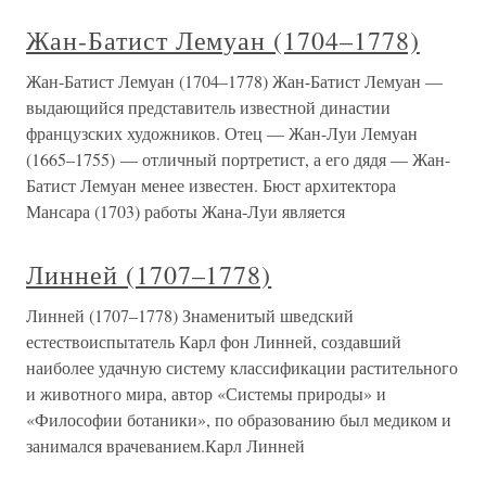
Жан-Батист Лемуан (1704–1778)
Жан-Батист Лемуан (1704–1778) Жан-Батист Лемуан —
выдающийся представитель известной династии
французских художников. Отец — Жан-Луи Лемуан
(1665–1755) — отличный портретист, а его дядя — Жан-
Батист Лемуан менее известен. Бюст архитектора
Мансара (1703) работы Жана-Луи является
Линней (1707–1778)
Линней (1707–1778) Знаменитый шведский
естествоиспытатель Карл фон Линней, создавший
наиболее удачную систему классификации растительного
и животного мира, автор «Системы природы» и
«Философии ботаники», по образованию был медиком и
занимался врачеванием.Карл Линней