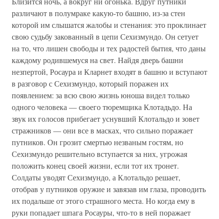
Близится ночь, а вокруг ни огонька. Вдруг путники
различают в полумраке какую-то башню, из-за стен
которой им слышатся жалобы и стенания: это проклинает
свою судьбу закованный в цепи Сехизмундо. Он сетует
на то, что лишен свободы и тех радостей бытия, что даны
каждому родившемуся на свет. Найдя дверь башни
незпертой, Росаура и Кларнет входят в башню и вступают
в разговор с Сехизмундо, который поражен их
появлением: за всю свою жизнь юноша видел только
одного человека — своего тюремщика Клотадьдо. На
звук их голосов прибегает уснувший Клотальдо и зовет
стражников — они все в масках, что сильно поражает
путников. Он грозит смертью незваным гостям, но
Сехизмундо решительно вступается за них, угрожая
положить конец своей жизни, если тот их тронет.
Солдаты уводят Сехизмундо, а Клотальдо решает,
отобрав у путников оружие и завязав им глаза, проводить
их подальше от этого страшного места. Но когда ему в
руки попадает шпага Росауры, что-то в ней поражает