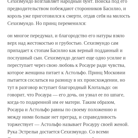
Сехизмундо возглавляет народный бунт. Войска под его
предводительством побеждают сторонников Басилио, и
король уже приготовился к смерти, отдав себя на милость
Сехизмундо. Но принц переменился:
он многое передумал, и благородство его натуры взяло
верх над жестокостью и грубостью. Сехизмундо сам
припадает к стопам Басилио как верный подданный и
послушный сын. Сехизмундо делает еще одно усилие и
переступает через свою любовь к Росауре ради чувства,
которое женщина питает к Астольфо. Принц Московии
пытается сослаться на разницу в их происхождении, но
тут в разговор вступает благородный Клотальдо: он
говорит, что Росаура — его дочь, он узнал ее по шпаге,
когда-то подаренной им ее матери. Таким образом,
Росаура и Астольфо равны по своему положению и
между ними больше нет преград, и справедливость
торжествует — Астольфо называет Росауру своей женой.
Рука Эстрельи достается Сехизмундо. Со всеми