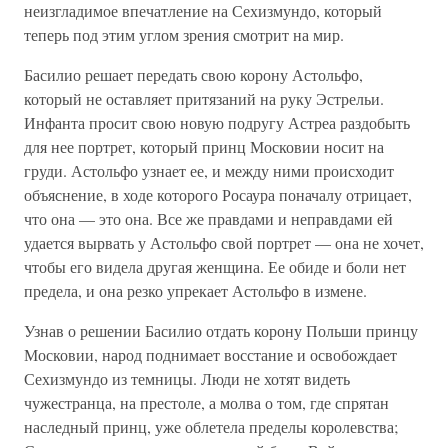
неизгладимое впечатление на Сехизмундо, который
теперь под этим углом зрения смотрит на мир.
Басилио решает передать свою корону Астольфо,
который не оставляет притязаний на руку Эстрельи.
Инфанта просит свою новую подругу Астреа раздобыть
для нее портрет, который принц Московии носит на
груди. Астольфо узнает ее, и между ними происходит
объяснение, в ходе которого Росаура поначалу отрицает,
что она — это она. Все же правдами и неправдами ей
удается вырвать у Астольфо свой портрет — она не хочет,
чтобы его видела другая женщина. Ее обиде и боли нет
предела, и она резко упрекает Астольфо в измене.
Узнав о решении Басилио отдать корону Польши принцу
Московии, народ поднимает восстание и освобождает
Сехизмундо из темницы. Люди не хотят видеть
чужестранца, на престоле, а молва о том, где спрятан
наследный принц, уже облетела пределы королевства;