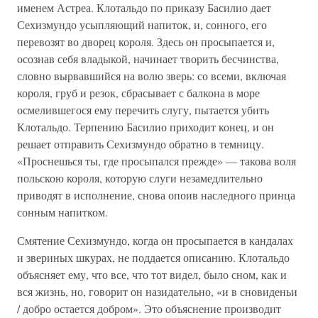
именем Астреа. Клотальдо по приказу Басилио дает
Сехизмундо усыпляющий напиток, и, сонного, его
перевозят во дворец короля. Здесь он просыпается и,
осознав себя владыкой, начинает творить бесчинства,
словно вырвавшийся на волю зверь: со всеми, включая
короля, груб и резок, сбрасывает с балкона в море
осмелившегося ему перечить слугу, пытается убить
Клотальдо. Терпению Басилио приходит конец, и он
решает отправить Сехизмундо обратно в темницу.
«Проснешься ты, где просыпался прежде» — такова воля
польскою короля, которую слуги незамедлительно
приводят в исполнение, снова опоив наследного принца
сонным напитком.
Смятение Сехизмундо, когда он просыпается в кандалах
и звериных шкурах, не поддается описанию. Клотальдо
объясняет ему, что все, что тот видел, было сном, как и
вся жизнь, но, говорит он назидательно, «и в сновиденьи
/ добро остается добром». Это объяснение производит