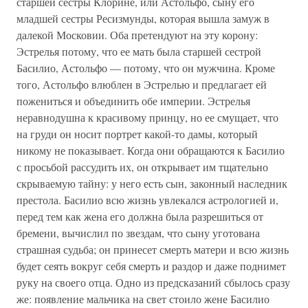
старшей сестры Клорине, или Астольфо, сыну его
младшей сестры Ресизмунды, которая вышла замуж в
далекой Московии. Оба претендуют на эту корону:
Эстрелья потому, что ее мать была старшей сестрой
Басилио, Астольфо — потому, что он мужчина. Кроме
того, Астольфо влюблен в Эстрелью и предлагает ей
пожениться и объединить обе империи. Эстрелья
неравнодушна к красивому принцу, но ее смущает, что
на груди он носит портрет какой-то дамы, который
никому не показывает. Когда они обращаются к Басилио
с просьбой рассудить их, он открывает им тщательно
скрываемую тайну: у него есть сын, законный наследник
престола. Басилио всю жизнь увлекался астрологией и,
перед тем как жена его должна была разрешиться от
бремени, вычислил по звездам, что сыну уготована
страшная судьба; он принесет смерть матери и всю жизнь
будет сеять вокруг себя смерть и раздор и даже поднимет
руку на своего отца. Одно из предсказаний сбылось сразу
же: появление мальчика на свет стоило жене Басилио