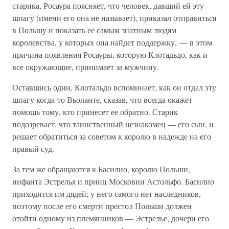
старика, Росаура поясняет, что человек, давший ей эту
шпагу (имени его она не называет), приказал отправиться
в Польшу и показать ее самым знатным людям
королевства, у которых она найдет поддержку, — в этом
причина появления Росауры, которую Клотадьдо, как и
все окружающие, принимает за мужчину.
Оставшись один, Клотальдо вспоминает, как он отдал эту
шпагу когда-то Вьоланте, сказав, что всегда окажет
помощь тому, кто принесет ее обратно. Старик
подозревает, что таинственный незнакомец — его сын, и
решает обратиться за советом к королю в надежде на его
правый суд.
За тем же обращаются к Басилио, королю Польши,
инфанта Эстрелья и принц Московии Астольфо. Басилио
приходится им дядей; у него самого нет наследников,
поэтому после его смерти престол Польши должен
отойти одному из племянников — Эстрелье, дочери его