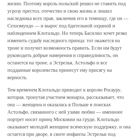
жизни. Поэтому король польский решил не ставить под
угрозу престол, отечество и свою жизнь и лишил
наследника всех прав, заключив его в темницу, где он —
Сехизмундо — и вырос под бдительной охраной и
наблюдением Клотальдо. Но теперь Басилио хочет резко
изменить судьбу наследного принца: тот окажется на
троне и получит возможность править. Если им будут
руководить добрые намерения и справедливость, он
останется на троне, а Эстрелья, Астольфо и все
подданные королевства принесут ему присягу на
верность.
Тем временем Клотальдо приводит к королю Росауру,
которая, тронутая участием монарха, рассказывает, что
она — женщина и оказалась в Польше в поисках
Астольфо, связанного с ней узами любви — именноее
портрет носит принц Московии на груди. Клотальдо
оказывает молодой женщине всяческую поддержку, и она
остается при дворе, в свите инфанты Эстрельи под