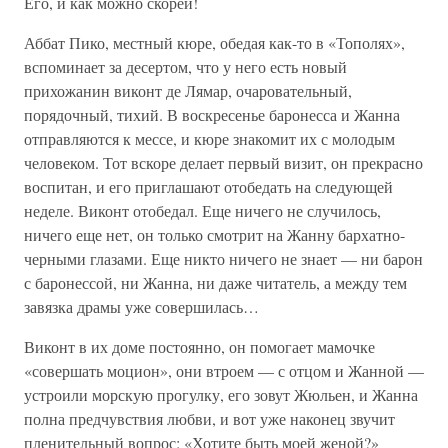
Его, и как можно скорей!
Аббат Пико, местный кюре, обедая как-то в «Тополях»,
вспоминает за десертом, что у него есть новый
прихожанин виконт де Лямар, очаровательный,
порядочный, тихий. В воскресенье баронесса и Жанна
отправляются к мессе, и кюре знакомит их с молодым
человеком. Тот вскоре делает первый визит, он прекрасно
воспитан, и его приглашают отобедать на следующей
неделе. Виконт отобедал. Еще ничего не случилось,
ничего еще нет, он только смотрит на Жанну бархатно-
черными глазами. Еще никто ничего не знает — ни барон
с баронессой, ни Жанна, ни даже читатель, а между тем
завязка драмы уже совершилась…
Виконт в их доме постоянно, он помогает мамочке
«совершать моцион», они втроем — с отцом и Жанной —
устроили морскую прогулку, его зовут Жюльен, и Жанна
полна предчувствия любви, и вот уже наконец звучит
пленительный вопрос: «Хотите быть моей женой?»