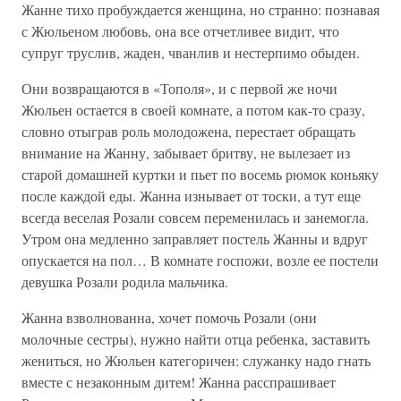
Жанне тихо пробуждается женщина, но странно: познавая
с Жюльеном любовь, она все отчетливее видит, что
супруг труслив, жаден, чванлив и нестерпимо обыден.
Они возвращаются в «Тополя», и с первой же ночи
Жюльен остается в своей комнате, а потом как-то сразу,
словно отыграв роль молодожена, перестает обращать
внимание на Жанну, забывает бритву, не вылезает из
старой домашней куртки и пьет по восемь рюмок коньяку
после каждой еды. Жанна изнывает от тоски, а тут еще
всегда веселая Розали совсем переменилась и занемогла.
Утром она медленно заправляет постель Жанны и вдруг
опускается на пол… В комнате госпожи, возле ее постели
девушка Розали родила мальчика.
Жанна взволнованна, хочет помочь Розали (они
молочные сестры), нужно найти отца ребенка, заставить
жениться, но Жюльен категоричен: служанку надо гнать
вместе с незаконным дитем! Жанна расспрашивает