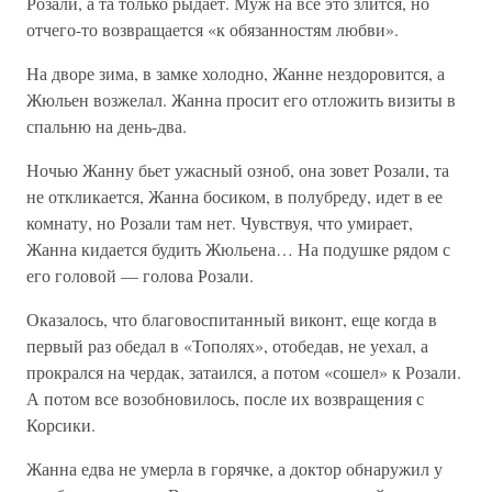
Розали, а та только рыдает. Муж на все это злится, но
отчего-то возвращается «к обязанностям любви».
На дворе зима, в замке холодно, Жанне нездоровится, а
Жюльен возжелал. Жанна просит его отложить визиты в
спальню на день-два.
Ночью Жанну бьет ужасный озноб, она зовет Розали, та
не откликается, Жанна босиком, в полубреду, идет в ее
комнату, но Розали там нет. Чувствуя, что умирает,
Жанна кидается будить Жюльена… На подушке рядом с
его головой — голова Розали.
Оказалось, что благовоспитанный виконт, еще когда в
первый раз обедал в «Тополях», отобедав, не уехал, а
прокрался на чердак, затаился, а потом «сошел» к Розали.
А потом все возобновилось, после их возвращения с
Корсики.
Жанна едва не умерла в горячке, а доктор обнаружил у