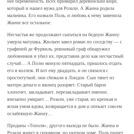
нее беременность. Всех примирил деревенский кюре,
который и нашел мужа для Розали. А Жанна родила
мальчика. Его назвали Поль, и любовь к нему заменила
Жанне все остальное.
Несчастья же продолжают сыпаться на бедную Жанну:
умерла матушка, Жюльен завел роман по соседству — с
графиней де Фурвиль, ревнивый граф обнаружил
любовников и убил их, представив дело как несчастный
случай… А Полю минуло пятнадцать, пришлось отдать
его в коллеж. И вот ему двадцать, и он связался с
проституткой, они сбежали в Лондон. Сын тянет из
матери деньги и вконец разоряет. Старый барон
хлопочет, закладывает, перезакладывает имение,
внезапно умирает… Розали, уже старая, но крепкая и
ясная умом вдова, возвращается в дом и опекает совсем
ослабевшую Жанну…
Проданы «Тополя», другого выхода не было. Жанна и
Розали живут в скромном, но уютном доме. Поль пишет,