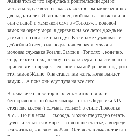
Жанна только что вернулась в родительский дом из
монастыря, где воспитывалась «в строгом заключении» с
двенадцати лет. И вот наконец свобода, начало жизни, и
они с папой и мамочкой едут в «Тополя», в родовой
замок на берегу моря, в деревню на все лето! Дождь не
утихает, но они все-таки едут. В экипаже чудаковатый,
добрейший отец, сильно располневшая мамочка и
молодая служанка Розали. Замок в «Тополях», конечно,
стар, но отец продал одну из своих ферм и на эти деньги
привел все в порядок: ведь они с мамой решили подарить
этот замок Жанне. Она станет там жить, когда выйдет
замуж… А пока они едут туда на все лето.
В замке очень просторно, очень уютно и вполне
беспорядочно: по бокам комода в стиле Людовика XIV
стоят два кресла (подумать только!) в стиле Людовика
XV… Но и в этом — свобода. Можно где угодно бегать,
гулять и купаться в море — сплошное счастье, а впереди
вся жизнь и, конечно, любовь. Осталось только встретить