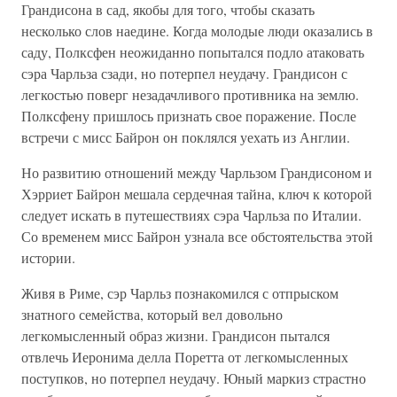
Грандисона в сад, якобы для того, чтобы сказать
несколько слов наедине. Когда молодые люди оказались в
саду, Полксфен неожиданно попытался подло атаковать
сэра Чарльза сзади, но потерпел неудачу. Грандисон с
легкостью поверг незадачливого противника на землю.
Полксфену пришлось признать свое поражение. После
встречи с мисс Байрон он поклялся уехать из Англии.
Но развитию отношений между Чарльзом Грандисоном и
Хэрриет Байрон мешала сердечная тайна, ключ к которой
следует искать в путешествиях сэра Чарльза по Италии.
Со временем мисс Байрон узнала все обстоятельства этой
истории.
Живя в Риме, сэр Чарльз познакомился с отпрыском
знатного семейства, который вел довольно
легкомысленный образ жизни. Грандисон пытался
отвлечь Иеронима делла Поретта от легкомысленных
поступков, но потерпел неудачу. Юный маркиз страстно