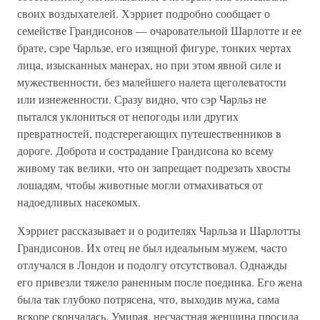
своих воздыхателей. Хэрриет подробно сообщает о
семействе Грандисонов — очаровательной Шарлотте и ее
брате, сэре Чарльзе, его изящной фигуре, тонких чертах
лица, изысканных манерах, но при этом явной силе и
мужественности, без малейшего налета щеголеватости
или изнеженности. Сразу видно, что сэр Чарльз не
пытался уклониться от непогоды или других
превратностей, подстерегающих путешественников в
дороге. Доброта и сострадание Грандисона ко всему
живому так велики, что он запрещает подрезать хвосты
лошадям, чтобы животные могли отмахиваться от
надоедливых насекомых.
Хэрриет рассказывает и о родителях Чарльза и Шарлотты
Грандисонов. Их отец не был идеальным мужем, часто
отлучался в Лондон и подолгу отсутствовал. Однажды
его привезли тяжело раненным после поединка. Его жена
была так глубоко потрясена, что, выходив мужа, сама
вскоре скончалась. Умирая, несчастная женщина просила