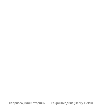
←
→
Кларисса, или История молодой леди
Генри Филдинг (Henry Fielding) [1707–1754]