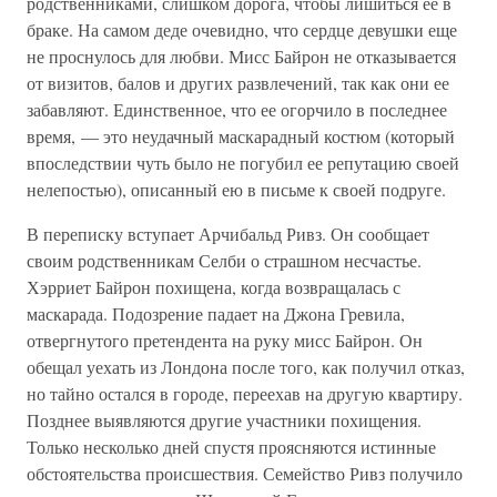
родственниками, слишком дорога, чтобы лишиться ее в
браке. На самом деде очевидно, что сердце девушки еще
не проснулось для любви. Мисс Байрон не отказывается
от визитов, балов и других развлечений, так как они ее
забавляют. Единственное, что ее огорчило в последнее
время, — это неудачный маскарадный костюм (который
впоследствии чуть было не погубил ее репутацию своей
нелепостью), описанный ею в письме к своей подруге.
В переписку вступает Арчибальд Ривз. Он сообщает
своим родственникам Селби о страшном несчастье.
Хэрриет Байрон похищена, когда возвращалась с
маскарада. Подозрение падает на Джона Гревила,
отвергнутого претендента на руку мисс Байрон. Он
обещал уехать из Лондона после того, как получил отказ,
но тайно остался в городе, переехав на другую квартиру.
Позднее выявляются другие участники похищения.
Только несколько дней спустя проясняются истинные
обстоятельства происшествия. Семейство Ривз получило