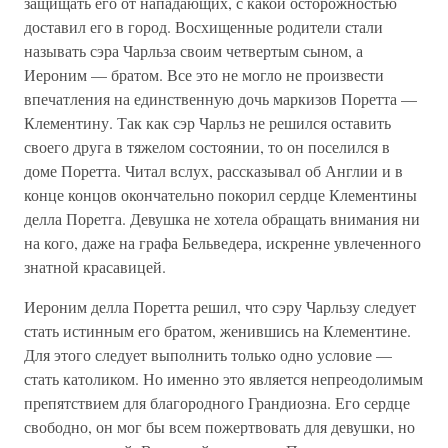
защищать его от нападающих, с какой осторожностью
доставил его в город. Восхищенные родители стали
называть сэра Чарльза своим четвертым сыном, а
Иероним — братом. Все это не могло не произвести
впечатления на единственную дочь маркизов Поретта —
Клементину. Так как сэр Чарльз не решился оставить
своего друга в тяжелом состоянии, то он поселился в
доме Поретта. Читал вслух, рассказывал об Англии и в
конце концов окончательно покорил сердце Клементины
делла Поретга. Девушка не хотела обращать внимания ни
на кого, даже на графа Бельведера, искренне увлеченного
знатной красавицей.
Иероним делла Поретта решил, что сэру Чарльзу следует
стать истинным его братом, женившись на Клементине.
Для этого следует выполнить только одно условие —
стать католиком. Но именно это является непреодолимым
препятствием для благородного Грандиозна. Его сердце
свободно, он мог бы всем пожертвовать для девушки, но