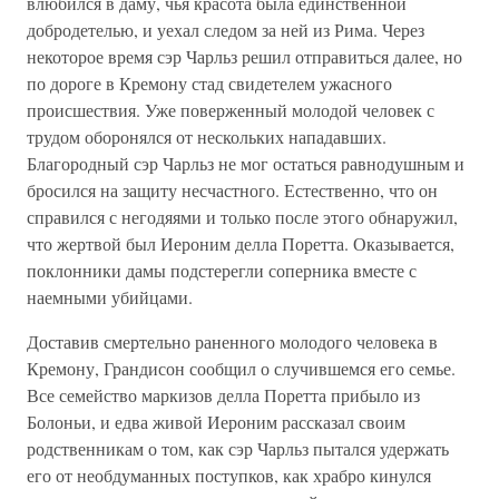
влюбился в даму, чья красота была единственной
добродетелью, и уехал следом за ней из Рима. Через
некоторое время сэр Чарльз решил отправиться далее, но
по дороге в Кремону стад свидетелем ужасного
происшествия. Уже поверженный молодой человек с
трудом оборонялся от нескольких нападавших.
Благородный сэр Чарльз не мог остаться равнодушным и
бросился на защиту несчастного. Естественно, что он
справился с негодяями и только после этого обнаружил,
что жертвой был Иероним делла Поретта. Оказывается,
поклонники дамы подстерегли соперника вместе с
наемными убийцами.
Доставив смертельно раненного молодого человека в
Кремону, Грандисон сообщил о случившемся его семье.
Все семейство маркизов делла Поретта прибыло из
Болоньи, и едва живой Иероним рассказал своим
родственникам о том, как сэр Чарльз пытался удержать
его от необдуманных поступков, как храбро кинулся