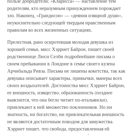
пользе добродетели; «Кларисса» — наставление тем
родителям, кто неразумным принуждением порождает
зло. Наконец, «Грандисон» — «деяния изящной души»,
неукоснительно следующей твердым нравственным
правилам во всех жизненных ситуациях.
Прелестная, рано осиротевшая молодая девушка из
хорошей семьи, мисс Хэрриет Байрон, пишет своей
родственнице Люси Селби подробнейшие письма о
своем пребывании в Лондоне в семье своего кузена
Арчибальда Ривза. Письма не лишены кокетства, так как
девушка описывает характеры, привычки, манеры всех
своих воздыхателей. Достоинства мисс Хэрриет Байрон,
ее внешность, изящество, образованность (позднее
выяснится, что она бегло читает по-итальянски),
привлекают к ней множество поклонников. Но ни
знатность, ни богатство, ни привлекательная внешность
не являются достаточным поводом для замужества.
Хэрриет пишет, что свобода, предоставленная ей