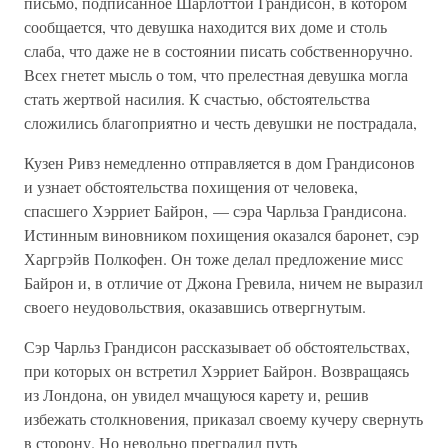
письмо, подписанное Шарлоттой Грандисон, в котором
сообщается, что девушка находится вих доме и столь
слаба, что даже не в состоянии писать собственноручно.
Всех гнетет мысль о том, что прелестная девушка могла
стать жертвой насилия. К счастью, обстоятельства
сложились благоприятно и честь девушки не пострадала,
Кузен Ривз немедленно отправляется в дом Грандисонов
и узнает обстоятельства похищения от человека,
спасшего Хэрриет Байрон, — сэра Чарльза Грандисона.
Истинным виновником похищения оказался баронет, сэр
Харгрэйв Полкофен. Он тоже делал предложение мисс
Байрон и, в отличие от Джона Гревила, ничем не выразил
своего неудовольствия, оказавшись отвергнутым.
Сэр Чарльз Грандисон рассказывает об обстоятельствах,
при которых он встретил Хэрриет Байрон. Возвращаясь
из Лондона, он увидел мчащуюся карету и, решив
избежать столкновения, приказал своему кучеру свернуть
в сторону. Но невольно преградил путь