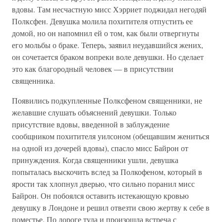
вдовы. Там несчастную мисс Хэрриет поджидал негодяй
Полксфен. Девушка молила похитителя отпустить ее
домой, но он напомнил ей о том, как были отвергнуты
его мольбы о браке. Теперь, заявил неудавшийся жених,
он сочетается браком вопреки воле девушки. Но сделает
это как благородный человек — в присутствии
священника.
Появились подкупленные Полксфеном священники, не
желавшие слушать объяснений девушки. Только
присутствие вдовы, введенной в заблуждение
сообщником похитителя уилсоном (обещавшим жениться
на одной из дочерей вдовы), спасло мисс Байрон от
принуждения. Когда священники ушли, девушка
попыталась выскочить вслед за Полкофеном, который в
ярости так хлопнул дверью, что сильно поранил мисс
Байрон. Он побоялся оставить истекающую кровью
девушку в Лондоне и решил отвезти свою жертву к себе в
поместье. По дороге туда и произошла встреча с