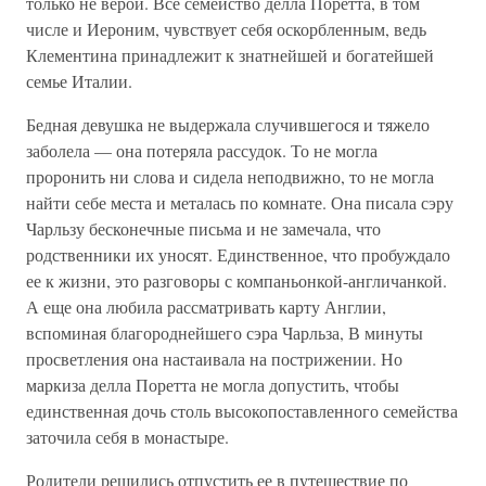
только не верой. Все семейство делла Поретта, в том
числе и Иероним, чувствует себя оскорбленным, ведь
Клементина принадлежит к знатнейшей и богатейшей
семье Италии.
Бедная девушка не выдержала случившегося и тяжело
заболела — она потеряла рассудок. То не могла
проронить ни слова и сидела неподвижно, то не могла
найти себе места и металась по комнате. Она писала сэру
Чарльзу бесконечные письма и не замечала, что
родственники их уносят. Единственное, что пробуждало
ее к жизни, это разговоры с компаньонкой-англичанкой.
А еще она любила рассматривать карту Англии,
вспоминая благороднейшего сэра Чарльза, В минуты
просветления она настаивала на пострижении. Но
маркиза делла Поретта не могла допустить, чтобы
единственная дочь столь высокопоставленного семейства
заточила себя в монастыре.
Родители решились отпустить ее в путешествие по