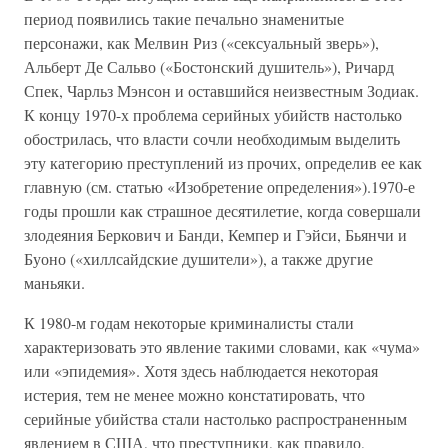
период появились такие печально знаменитые
персонажи, как Мелвин Риз («сексуальный зверь»),
Альберт Де Сальво («Бостонский душитель»), Ричард
Спек, Чарльз Мэнсон и оставшийся неизвестным Зодиак.
К концу 1970-х проблема серийных убийств настолько
обострилась, что власти сочли необходимым выделить
эту категорию преступлений из прочих, определив ее как
главную (см. статью «Изобретение определения»).1970-е
годы прошли как страшное десятилетие, когда совершали
злодеяния Беркович и Банди, Кемпер и Гэйси, Бьянчи и
Буоно («хиллсайдские душители»), а также другие
маньяки.
К 1980-м годам некоторые криминалисты стали
характеризовать это явление такими словами, как «чума»
или «эпидемия». Хотя здесь наблюдается некоторая
истерия, тем не менее можно констатировать, что
серийные убийства стали настолько распространенным
явлением в США, что преступники, как правило,