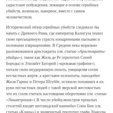
садистские побуждения, лежащие в основе серийных
убийств, возникли, наверное, вместе с самим
человечеством.
Исторический обзор серийных убийств следовало бы
начать с Древнего Рима, где император Калигула тешил
свою пресыщенную страсть изощренными пытками и
половыми извращениями. В Средние века морально
разложившиеся аристократы (см. статью
«Аристократы-
убийцы»),
такие как Жиль де Ре (прототип Синей
Бороды) и Элизабет Баторий («кровавая графиня»),
питали свою неудержимую похоть, умерщвляя сотни
несчастных жертв; а крестьяне-психопаты, наподобие
Жиля Гарнье и Петера Штуббе, истязали попавших в их
руки несчастных людей с такой зверской жестокостью,
что их стали считать настоящими оборотнями (см. статью
«Ликантропия»). В число убийц-монстров прошлых
столетий входят шотландский каннибал Сони Бин (см.
статью «Кланы») и знаменитый прототип графа Дракулы