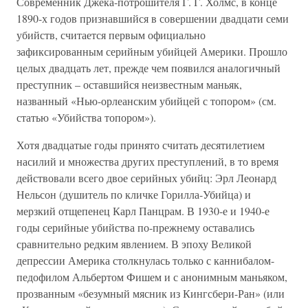
Современник Джека-потрошителя Г. Г. Холмс, в конце
1890-х годов признавшийся в совершении двадцати семи
убийств, считается первым официально
зафиксированным серийным убийцей Америки. Прошло
целых двадцать лет, прежде чем появился аналогичный
преступник – оставшийся неизвестным маньяк,
названный «Нью-орлеанским убийцей с топором» (см.
статью «Убийства топором»).
Хотя двадцатые годы принято считать десятилетием
насилий и множества других преступлений, в то время
действовали всего двое серийных убийц: Эрл Леонард
Нельсон (душитель по кличке Горилла-Убийца) и
мерзкий отщепенец Карл Панцрам. В 1930-е и 1940-е
годы серийные убийства по-прежнему оставались
сравнительно редким явлением. В эпоху Великой
депрессии Америка столкнулась только с каннибалом-
педофилом Альбертом Фишем и с анонимным маньяком,
прозванным «безумный мясник из Кингсбери-Ран» (или