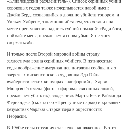
«Кливлендский расчленитель»). Список серийных убийц
сороковых годов также исчерпывается парой имен:
Джейк Берд, сознавшийся в дюжине убийств топором, и
Уильям Хайренс, запомнившийся тем, что оставил на
месте преступления надпись губной помадой: «Ради бога,
поймайте меня, прежде чем я снова убью. Я не могу
сдержаться!».
И только после Второй мировой войны страну
захлестнула волна серийных убийств. В пятидесятые
годы воображение американцев потрясли сообщения о
зверствах висконсинского чудовища Эда Гейна,
вуайеристических кошмарах калифорнийца Харви
Мюррэя Глэтмена (фотографировал связанных людей,
прежде чем убить их), злодеяниях Марты Бек и Раймонда
Фернандеса (см. статью «Преступные пары») и кровавых
безумствах Чарльза Старквизера в окрестностях
Небраски.
В 1960-е годы ситуация стала еще напряженнее. В этот