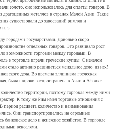
али золото, оно использовалось для оплаты товаров. В
т из драгоценных металлов в странах Малой Азии. Такие
ния существовали до завоеваний римлян и
 н. э.
жду городами-государствами. Довольно скоро
производстве отдельных товаров. Это развивало рост
ало возможности торговли между городами. В
оль в торговле играли греческие купцы. С началом
ми стало активно развиваться меняльное дело, из не-3
ковского дела. Во времена эллинизма греческая
овая, была широко распространена в Азии и Африке.
количество территорий, поэтому торговля между ними
арактер. К тому же Рим имел торговые отношения с
В период расцвета количество и наименования
ились. Они транспортировались на огромные
сь банковское дело и денежное хозяйство. В торговле
водными векселями.