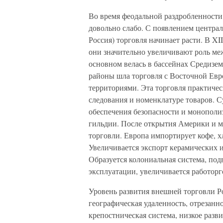
Во время феодальной раздробленности
довольно слабо. С появлением центра
Россия) торговля начинает расти. В X
они значительно увеличивают роль м
основном велась в бассейнах Средизем
районы шла торговля с Восточной Ев
территориями. Эта торговля практичес
следования и номенклатуре товаров. 
обеспечения безопасности и монополи
гильдии. После открытия Америки и м
торговли. Европа импортирует кофе, хл
Увеличивается экспорт керамических и
Образуется колониальная система, по
эксплуатации, увеличивается работорг
Уровень развития внешней торговли Р
географическая удаленность, отрезанн
крепостническая система, низкое разв