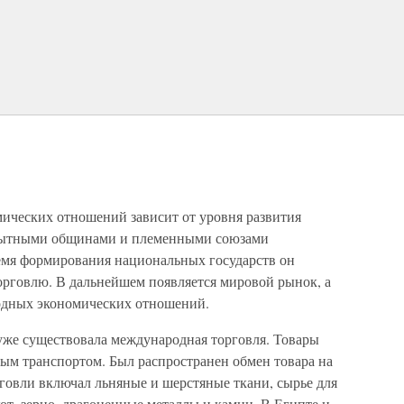
ческих отношений зависит от уровня развития
бытными общинами и племенными союзами
емя формирования национальных государств он
рговлю. В дальнейшем появляется мировой рынок, а
одных экономических отношений.
. уже существовала международная торговля. Товары
ным транспортом. Был распространен обмен товара на
рговли включал льняные и шерстяные ткани, сырье для
кот, зерно, драгоценные металлы и камни. В Египте и