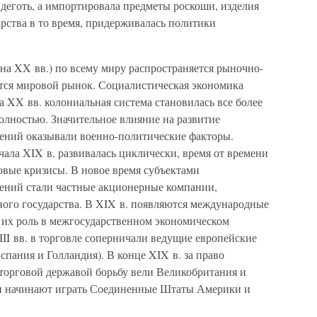
 деготь, а импортировала предметы роскоши, изделия
дарства в то время, придерживалась политики
ина XX вв.) по всему миру распространяется рыночно-
ется мировой рынок. Социалистическая экономика
а XX вв. колониальная система становилась все более
полностью. Значительное влияние на развитие
ний оказывали военно-политические факторы.
ала XIX в. развивалась циклически, время от времени
вые кризисы. В новое время субъектами
ний стали частные акционерные компании,
ного государства. В XIX в. появляются международные
. их роль в межгосударственном экономическом
II вв. в торговле соперничали ведущие европейские
пания и Голландия). В конце XIX в. за право
торговой державой борьбу вели Великобритания и
и начинают играть Соединенные Штаты Америки и