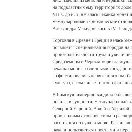
на подвластных ему территориях добыв
VII в. до н. э. началась чеканка моне
международные экономические отноше
Александра Македонского в IV–I вв. до
Торговля в Древней Греции велась ме
появляется специализация городов на 
производительности труда и увеличив
Средиземном и Черном море главную р
чеканки монет различными государства
го формировались первые признаки бан
культура, в том числе торгово-финанс
В Римскую империю входило большое 
носила, в сущности, международный х
Северной Европой, Азией и Африкой. 
производимых товаров сильно расшир
расстояния по суше и морю. Развивали
начали пользоваться простыми и пере