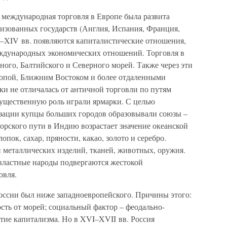
 международная торговля в Европе была развита
лизованных государств (Англия, Испания, Франция,
II–XIV вв. появляются капиталистические отношения,
еждународных экономических отношений. Торговля в
ного, Балтийского и Северного морей. Также через эти
ропой, Ближним Востоком и более отдаленными
ки не отличалась от античной торговли по путям
Существенную роль играли ярмарки. С целью
зации купцы больших городов образовывали союзы –
орского пути в Индию возрастает значение океанской
опок, сахар, пряности, какао, золото и серебро.
 металлических изделий, тканей, животных, оружия.
двластные народы подвергаются жестокой
овля.
оссии был ниже западноевропейского. Причины этого:
ость от морей; социальный фактор – феодально-
итие капитализма. Но в XVI–XVII вв. Россия