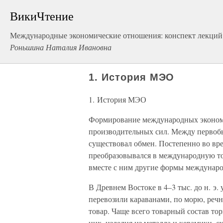
ВикиЧтение
Международные экономические отношения: конспект лекций
Роньшина Наталия Ивановна
1. История МЭО
1. История МЭО
Формирование международных экономи
производительных сил. Между перво
существовал обмен. Постепенно во вр
преобразовывался в международную то
вместе с ним другие формы междунар
В Древнем Востоке в 4–3 тыс. до н. э
перевозили караванами, по морю, реч
товар. Чаще всего товарный состав то
них, изделия из металла и керамики, с