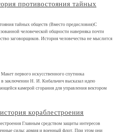
тория противостояния тайных
тояния тайных обществ (Вместо предисловия)С
зованной человеческой общности наверняка почти
ество заговорщиков. История человечества не мыслится
) Макет первого искусственного спутника
я в заключении Н. И. Кибальчич высказал идею
чающейся камерой сгорания для управления вектором
 история кораблестроения
лестроения Главным средством защиты интересов
енные силы: армия и военный флот. При этом они