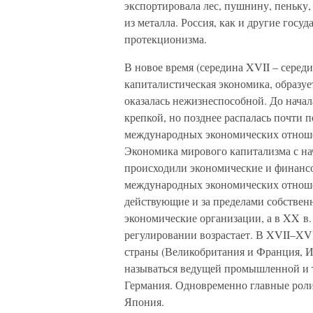
экспортировала лес, пушнину, пеньку,
из металла. Россия, как и другие госу
протекционизма.
В новое время (середина XVII – серед
капиталистическая экономика, образу
оказалась нежизнеспособной. До начал
крепкой, но позднее распалась почти 
международных экономических отноше
Экономика мирового капитализма с нач
происходили экономические и финансо
международных экономических отноше
действующие и за пределами собствен
экономические организации, а в XX в
регулировании возрастает. В XVII–XVI
страны (Великобритания и Франция, Ис
называться ведущей промышленной и 
Германия. Одновременно главные рол
Япония.