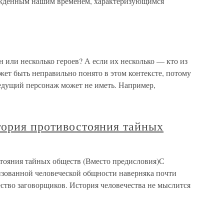
ожденным нашим временем, характеризующимся
н или несколько героев? А если их несколько — кто из
ет быть неправильно понято в этом контексте, потому
ведущий персонаж может не иметь. Например,
тория противостояния тайных
тояния тайных обществ (Вместо предисловия)С
зованной человеческой общности наверняка почти
ество заговорщиков. История человечества не мыслится