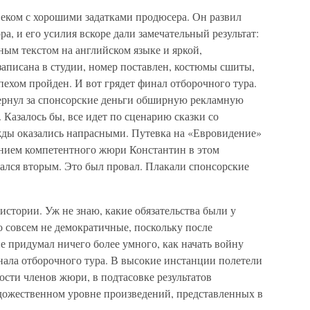
веком с хорошими задатками продюсера. Он развил
а, и его усилия вскоре дали замечательный результат:
ным текстом на английском языке и яркой,
аписана в студии, номер поставлен, костюмы сшиты,
ехом пройден. И вот грядет финал отборочного тура.
звернул за спонсорские деньги обширную рекламную
Казалось бы, все идет по сценарию сказки со
жды оказались напрасными. Путевка на «Евровидение»
ением компетентного жюри Константин в этом
ался вторым. Это был провал. Плакали спонсорские
истории. Уж не знаю, какие обязательства были у
о совсем не демократичные, поскольку после
не придумал ничего более умного, как начать войну
нала отборочного тура. В высокие инстанции полетели
сти членов жюри, в подтасовке результатов
удожественном уровне произведений, представленных в