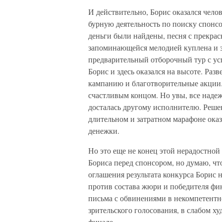
И действительно, Борис оказался чело
бурную деятельность по поиску спонсор
деньги были найдены, песня с прекрас
запоминающейся мелодией куплена и з
предварительный отборочный тур с усп
Борис и здесь оказался на высоте. Ра
кампанию и благотворительные акции. 
счастливым концом. Но увы, все наде
досталась другому исполнителю. Реш
длительном и затратном марафоне оказ
денежки.
Но это еще не конец этой нерадостной 
Бориса перед спонсором, но думаю, чт
оглашения результата конкурса Борис 
против состава жюри и победителя фи
письма с обвинениями в некомпетентно
зрительского голосования, в слабом х
финале…