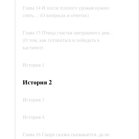
Глава 14 И после плохого урожая нужно
сеять… (О вопросах и ответах)
Глава 15 Птица счастья завтрашнего дня…
(О том, как готовиться и победить в
кастинге)
История 1
История 2
История 3
История 4
Глава 16 Скоро сказка сказывается, да не