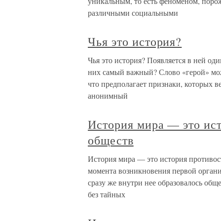
уникальным, то есть феноменом, пор
различными социальными
Чья это история?
Чья это история? Появляется в ней оди
них самый важный? Слово «герой» мож
что предполагает признаки, которых 
анонимный
История мира — это ис
обществ
История мира — это история противос
момента возникновения первой органи
сразу же внутри нее образовалось общ
без тайных