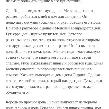
не смеет обнажать оружие в его присутствии.
Дон Энрике, видя, что муж доньи Менсии арестован,
решает пробраться к ней в дом для свидания. Он
подкупает служанку Хасинту, и она проводит его в дом.
Во время разговора с доньей Менсией возвращается дон
Гутьерре, дон Энрике прячется. Дон Гутьерре
рассказывает жене, что его на ночь отпустил из тюрьмы
его друг алькальд, начальник стражи. Чтобы вывести
дона Энрике из дома, донья Менсия поднимает ложную
тревогу, крича, что видела кого-то в плаще в своей
спальне.
Муж
выхватывает шпагу и бросается туда, донья
Менсия умышленно опрокидывает светильник, и в
темноте Хасинта выводит из дома дона Энрике. Однако
тот теряет свой кинжал, который находит дон Гутьерре, и
в его душе рождается страшное подозрение, что жена
обманула его.
Король по просьбе дона Энрике выпускает из тюрьмы
дона Ариаса и дона Гутьерре. Увидев шпагу принца, дон