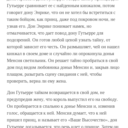
Гутьерре сравнивает ее с найденным кинжалом, потом
говорит дону Энрике, что он не хотел бы встретиться с
таким бойцом, как принц, даже под покровом ночи, не
узнав его. Дон Энрике понимает намек, но
отмалчивается, что дает повод дону Гутьерре для
подозрений. Он готов любой ценой узнать тайну, от
которой зависит его честь. Он размышляет, чей он нашел
кинжал в своем доме и случайно ли опрокинула донья
Менсия светильник. Он решает тайно пробраться в свой
дом под видом любовника доньи Менсии и, закрыв лицо
плащом, разыграть сцену свидания с ней, чтобы
проверить, верна ли ему жена.
Дон Гутьерре тайком возвращается в свой дом, не
предупредив жену, что король выпустил его на свободу.
Он пробирается в спальню к донье Менсии и, изменив
голос, обращается к ней. Менсия думает, что к ней
пришел принц, и называет его «Ваше Высочество», дон
Гутьерре догадывается, что речь идет о принце. Затем он