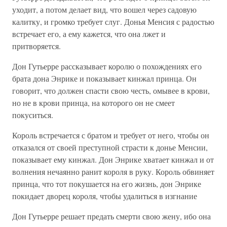
уходит, а потом делает вид, что вошел через садовую
калитку, и громко требует слуг. Донья Менсия с радостью
встречает его, а ему кажется, что она лжет и
притворяется.
Дон Гутьерре рассказывает королю о похождениях его
брата дона Энрике и показывает кинжал принца. Он
говорит, что должен спасти свою честь, омывее в крови,
но не в крови принца, на которого он не смеет
покуситься.
Король встречается с братом и требует от него, чтобы он
отказался от своей преступной страсти к донье Менсии,
показывает ему кинжал. Дон Энрике хватает кинжал и от
волнения нечаянно ранит короля в руку. Король обвиняет
принца, что тот покушается на его жизнь, дон Энрике
покидает дворец короля, чтобы удалиться в изгнание
Дон Гутьерре решает предать смерти свою жену, ибо она