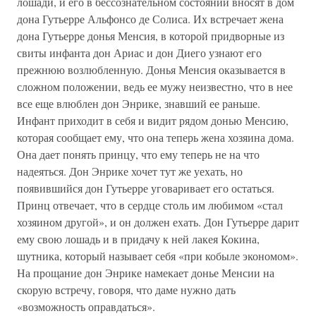
лошади, и его в бессознательном состоянии вносят в дом
дона Гутьерре Альфонсо де Солиса. Их встречает жена
дона Гутьерре донья Менсия, в которой придворные из
свиты инфанта дон Ариас и дон Диего узнают его
прежнюю возлюбленную. Донья Менсия оказывается в
сложном положении, ведь ее мужу неизвестно, что в нее
все еще влюблен дон Энрике, знавший ее раньше.
Инфант приходит в себя и видит рядом донью Менсию,
которая сообщает ему, что она теперь жена хозяина дома.
Она дает понять принцу, что ему теперь не на что
надеяться. Дон Энрике хочет тут же уехать, но
появившийся дон Гутьерре уговаривает его остаться.
Принц отвечает, что в сердце столь им любимом «стал
хозяином другой», и он должен ехать. Дон Гутьерре дарит
ему свою лошадь и в придачу к ней лакея Кокина,
шутника, который называет себя «при кобыле экономом».
На прощание дон Энрике намекает донье Менсии на
скорую встречу, говоря, что даме нужно дать
«возможность оправдаться».