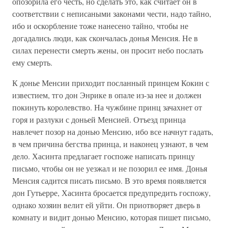
опозорила его честь, но сделать это, как считает он в
соответствии с неписаными законами чести, надо тайно,
ибо и оскорбление тоже нанесено тайно, чтобы не
догадались люди, как скончалась донья Менсия. Не в
силах перенести смерть жены, он просит небо послать
ему смерть.
К донье Менсии приходит посланный принцем Кокин с
известием, тго дон Энрике в опале из-за нее и должен
покинуть королевство. На чужбине принц зачахнет от
горя и разлуки с доньей Менсией. Отъезд принца
навлечет позор на донью Менсию, ибо все начнут гадать,
в чем причина бегства принца, и наконец узнают, в чем
дело. Хасинта предлагает госпоже написать принцу
письмо, чтобы он не уезжал и не позорил ее имя. Донья
Менсия садится писать письмо. В это время появляется
дон Гутьерре, Хасинта бросается предупредить госпожу,
однако хозяин велит ей уйти. Он приотворяет дверь в
комнату и видит донью Менсию, которая пишет письмо,