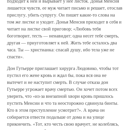
подходит к ней и вырывает у нее листок. Донья Менсия
лишается чувств, ее муж читает письмо и решает, отослав
прислугу, убить супругу. Он пишет какие-то слова на
том же листке и уходит. Донья Менсия приходит в себя и
читает на листке свой приговор; «Любовь тебя
боготворит, тесть — ненавидит; одна несет тебе смерть,
другая — приуготовляет к ней. Жить тебе осталось два
часа. Ты — христианка: спасай душу, ибо тела уже не
спасти».
Дон Гутьерре приглашает хирурга Людовико, чтобы тот
пустил его жене кровь и ждал бы, пока вся она не
вытечет и не наступит смерть. В случае отказа дон
Гутьерре угрожает врачу смертью. Он хочет потом всех
уверить, что «из-за внезапной хвори кровь пришлось
пустить Менсии и что та неосторожно сдвинула бинты.
Кто в этом преступление усмотрит?». А врача он
собирается отвести подальше от дома и на улице
прикончить. «Тот, кто честь свою врачует, не колеблясь,