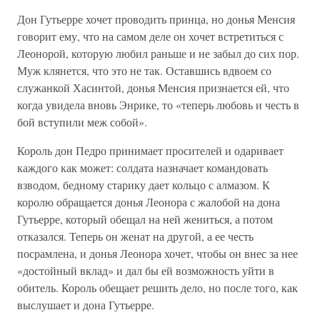
Дон Гутьерре хочет проводить принца, но донья Менсия
говорит ему, что на самом деле он хочет встретиться с
Леонорой, которую любил раньше и не забыл до сих пор.
Муж клянется, что это не так. Оставшись вдвоем со
служанкой Хасинтой, донья Менсия признается ей, что
когда увидела вновь Энрике, то «теперь любовь и честь в
бой вступили меж собой».
Король дон Педро принимает просителей и одаривает
каждого как может: солдата назначает командовать
взводом, бедному старику дает кольцо с алмазом. К
королю обращается донья Леонора с жалобой на дона
Гутьерре, который обещал на ней жениться, а потом
отказался. Теперь он женат на другой, а ее честь
посрамлена, и донья Леонора хочет, чтобы он внес за нее
«достойный вклад» и дал бы ей возможность уйти в
обитель. Король обещает решить дело, но после того, как
выслушает и дона Гутьерре.