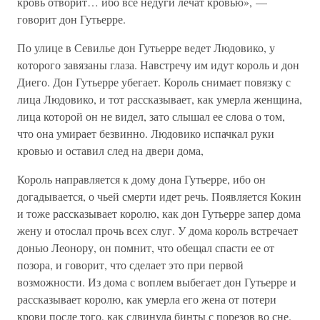
кровь отворит… ибо все недуги лечат кровью», —
говорит дон Гутьерре.
По улице в Севилье дон Гутьерре ведет Людовико, у
которого завязаны глаза. Навстречу им идут король и дон
Диего. Дон Гутьерре убегает. Король снимает повязку с
лица Людовико, и тот рассказывает, как умерла женщина,
лица которой он не видел, зато слышал ее слова о том,
что она умирает безвинно. Людовико испачкал руки
кровью и оставил след на двери дома,
Король направляется к дому дона Гутьерре, ибо он
догадывается, о чьей смерти идет речь. Появляется Кокин
и тоже рассказывает королю, как дон Гутьерре запер дома
жену и отослал прочь всех слуг. У дома король встречает
донью Леонору, он помнит, что обещал спасти ее от
позора, и говорит, что сделает это при первой
возможности. Из дома с воплем выбегает дон Гутьерре и
рассказывает королю, как умерла его жена от потери
крови после того, как сдвинула бинты с порезов во сне.