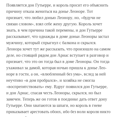
Появляется дон Гутьерре, и король просит его объяснить
причину отказа жениться на донье Леоноре. Тот
признает, что любил донью Леонору, но, «будучи не
связан словом», взял себе жену другую. Король хочет
знать, в чем причина такой перемены, и дон Гутьерре
рассказывает, что однажды в доме доньи Леоноры застал
мужчину, который спрыгнул с балкона и скрылся.
Леонора хочет тут же рассказать, что произошло на самом
деле, но стоящий рядом дон Ариас вступает в разговор и
признает, что это он тогда был в доме Леоноры. Он тогда
ухаживал за дамой, которая ночью пришла к донье Лео-
норе в гости, а он, «влюбленный без ума», вслед за ней
неучтиво «в дом пробрался», и хозяйка не смогла
«воспрепятствовать» ему. Вдруг появился дон Гутьерре,
и дон Ариас, спасая честь Леоноры, скрылся, но был
замечен. Теперь же он готов в поединке дать ответ дону
Гутьерре. Они хватаются за шпаги, но король в гневе
приказывает арестовать обоих, ибо без воли короля никто