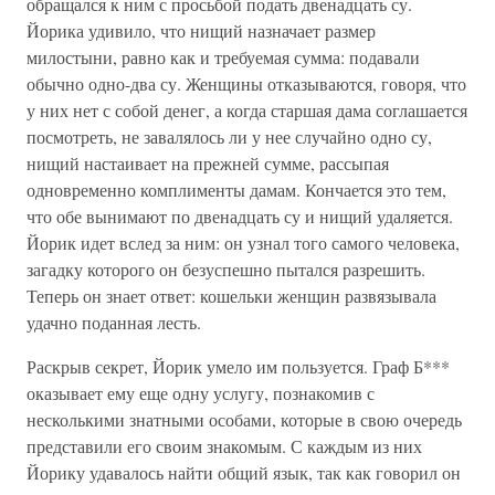
обращался к ним с просьбой подать двенадцать су.
Йорика удивило, что нищий назначает размер
милостыни, равно как и требуемая сумма: подавали
обычно одно-два су. Женщины отказываются, говоря, что
у них нет с собой денег, а когда старшая дама соглашается
посмотреть, не завалялось ли у нее случайно одно су,
нищий настаивает на прежней сумме, рассыпая
одновременно комплименты дамам. Кончается это тем,
что обе вынимают по двенадцать су и нищий удаляется.
Йорик идет вслед за ним: он узнал того самого человека,
загадку которого он безуспешно пытался разрешить.
Теперь он знает ответ: кошельки женщин развязывала
удачно поданная лесть.
Раскрыв секрет, Йорик умело им пользуется. Граф Б***
оказывает ему еще одну услугу, познакомив с
несколькими знатными особами, которые в свою очередь
представили его своим знакомым. С каждым из них
Йорику удавалось найти общий язык, так как говорил он