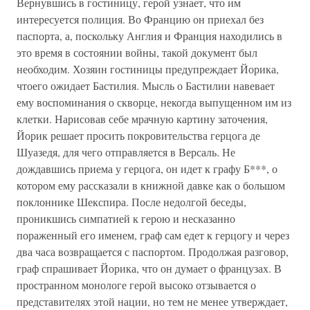
Вернувшись в гостиницу, герой узнает, что им
интересуется полиция. Во Францию он приехал без
паспорта, а, поскольку Англия и Франция находились в
это время в состоянии войны, такой документ был
необходим. Хозяин гостиницы предупреждает Йорика,
чтоего ожидает Бастилия. Мысль о Бастилии навевает
ему воспоминания о скворце, некогда выпущенном им из
клетки. Нарисовав себе мрачную картину заточения,
Йорик решает просить покровительства герцога де
Шуазедя, для чего отправляется в Версаль. Не
дождавшись приема у герцога, он идет к графу Б***, о
котором ему рассказали в книжной давке как о большом
поклоннике Шекспира. После недолгой беседы,
проникшись симпатией к герою и несказанно
пораженный его именем, граф сам едет к герцогу и через
два часа возвращается с паспортом. Продолжая разговор,
граф спрашивает Йорика, что он думает о французах. В
пространном монологе герой высоко отзывается о
представителях этой нации, но тем не менее утверждает,