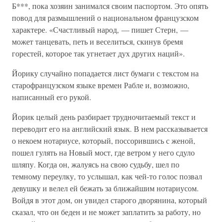
Б***, пока хозяин занимался своим паспортом. Это опять
повод для размышлений о национальном французском
характере. «Счастливый народ, — пишет Стерн, —
может танцевать, петь и веселиться, скинув бремя
горестей, которое так угнетает дух других наций».
Йорику случайно попадается лист бумаги с текстом на
старофранцузском языке времен Рабле и, возможно,
написанный его рукой.
Йорик целый день разбирает трудночитаемый текст и
переводит его на английский язык. В нем рассказывается
о некоем нотариусе, который, поссорившись с женой,
пошел гулять на Новый мост, где ветром у него сдуло
шляпу. Когда он, жалуясь на свою судьбу, шел по
темному переулку, то услышал, как чей-то голос позвал
девушку и велел ей бежать за ближайшим нотариусом.
Войдя в этот дом, он увидел старого дворянина, который
сказал, что он беден и не может заплатить за работу, но