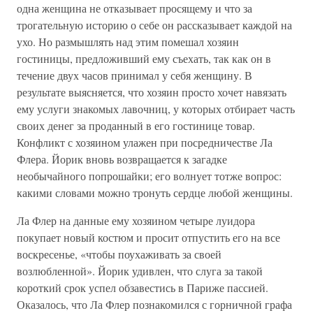
одна женщина не отказывает просящему и что за
трогательную историю о себе он рассказывает каждой на
ухо. Но размышлять над этим помешал хозяин
гостиницы, предложивший ему съехать, так как он в
течение двух часов принимал у себя женщину. В
результате выясняется, что хозяин просто хочет навязать
ему услуги знакомых лавочниц, у которых отбирает часть
своих денег за проданный в его гостинице товар.
Конфликт с хозяином улажен при посредничестве Ла
Флера. Йорик вновь возвращается к загадке
необычайного попрошайки; его волнует тотже вопрос:
какими словами можно тронуть сердце любой женщины.
Ла Флер на данные ему хозяином четыре луидора
покупает новый костюм и просит отпустить его на все
воскресенье, «чтобы поухаживать за своей
возлюбленной». Йорик удивлен, что слуга за такой
короткий срок успел обзавестись в Париже пассией.
Оказалось, что Ла Флер познакомился с горничной графа