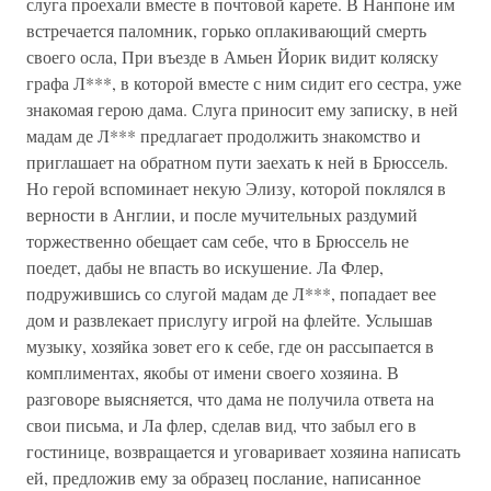
слуга проехали вместе в почтовой карете. В Нанпоне им
встречается паломник, горько оплакивающий смерть
своего осла, При въезде в Амьен Йорик видит коляску
графа Л***, в которой вместе с ним сидит его сестра, уже
знакомая герою дама. Слуга приносит ему записку, в ней
мадам де Л*** предлагает продолжить знакомство и
приглашает на обратном пути заехать к ней в Брюссель.
Но герой вспоминает некую Элизу, которой поклялся в
верности в Англии, и после мучительных раздумий
торжественно обещает сам себе, что в Брюссель не
поедет, дабы не впасть во искушение. Ла Флер,
подружившись со слугой мадам де Л***, попадает вее
дом и развлекает прислугу игрой на флейте. Услышав
музыку, хозяйка зовет его к себе, где он рассыпается в
комплиментах, якобы от имени своего хозяина. В
разговоре выясняется, что дама не получила ответа на
свои письма, и Ла флер, сделав вид, что забыл его в
гостинице, возвращается и уговаривает хозяина написать
ей, предложив ему за образец послание, написанное