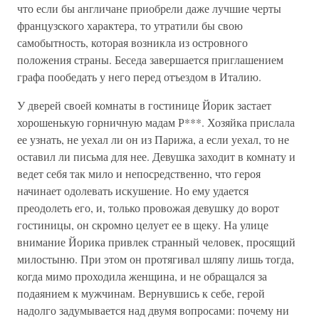
что если бы англичане приобрели даже лучшие черты
французского характера, то утратили бы свою
самобытность, которая возникла из островного
положения страны. Беседа завершается приглашением
графа пообедать у него перед отъездом в Италию.
У дверей своей комнаты в гостинице Йорик застает
хорошенькую горничную мадам Р***. Хозяйка прислала
ее узнать, не уехал ли он из Парижа, а если уехал, то не
оставил ли письма для нее. Девушка заходит в комнату и
ведет себя так мило и непосредственно, что героя
начинает одолевать искушение. Но ему удается
преодолеть его, и, только провожая девушку до ворот
гостиницы, он скромно целует ее в щеку. На улице
внимание Йорика привлек странный человек, просящий
милостыню. При этом он протягивал шляпу лишь тогда,
когда мимо проходила женщина, и не обращался за
подаянием к мужчинам. Вернувшись к себе, герой
надолго задумывается над двумя вопросами: почему ни