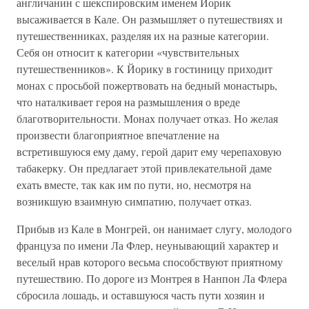
англичанин с шекспировским именем Йорик
высаживается в Кале. Он размышляет о путешествиях и
путешественниках, разделяя их на разные категории.
Себя он относит к категории «чувствительных
путешественников». К Йорику в гостиницу приходит
монах с просьбой пожертвовать на бедный монастырь,
что наталкивает героя на размышления о вреде
благотворительности. Монах получает отказ. Но желая
произвести благоприятное впечатление на
встретившуюся ему даму, герой дарит ему черепаховую
табакерку. Он предлагает этой привлекательной даме
ехать вместе, так как им по пути, но, несмотря на
возникшую взаимную симпатию, получает отказ.
Прибыв из Кале в Монгрей, он нанимает слугу, молодого
француза по имени Ла Флер, неунывающий характер и
веселый нрав которого весьма способствуют приятному
путешествию. По дороге из Монтрея в Нанпон Ла Флера
сбросила лошадь, и оставшуюся часть пути хозяин и