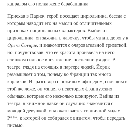
капралом его полка жене барабанщика.
Приехав в Париж, герой посещает цирюльника, беседа с
которым наводит его на мысли об отличительных
признаках национальных характеров. Выйдя от
цирюльника, он заходит в лавочку, чтобы узнать дорогу к
Opera Covique,
и знакомится с очаровательной гризеткой,
но, почувствовав, что ее красота произвела на него
слишком сильное впечатление, поспешно уходит. В
театре, глядя на стоящих в партере людей, Йорик
размышляет о том, почему во Франции так много
карликов. Из разговора с пожилым офицером, сидящим в
этой же ложе, он узнает о некоторых французских
обычаях, которые его несколько шокируют. Выйдя из
театра, в книжной лавке он случайно знакомится с
молодой девушкой, она оказывается горничной мадам
Р***, к которой он собирался с визитом, чтобы передать
письмо.