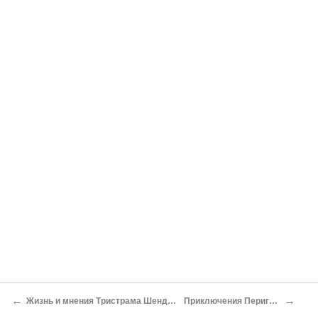
←
→
Жизнь и мнения Тристрама Шенди, джентльмена
Приключения Перигрина Пикля