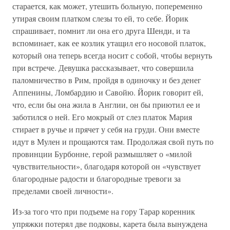
старается, как может, утешить больную, попеременно
утирая своим платком слезы то ей, то себе. Йорик
спрашивает, помнит ли она его друга Шенди, и та
вспоминает, как ее козлик утащил его носовой платок,
который она теперь всегда носит с собой, чтобы вернуть
при встрече. Девушка рассказывает, что совершила
паломничество в Рим, пройдя в одиночку и без денег
Аппенины, Ломбардию и Савойю. Йорик говорит ей,
что, если бы она жила в Англии, он бы приютил ее и
заботился о ней. Его мокрый от слез платок Мария
стирает в ручье и прячет у себя на груди. Они вместе
идут в Мулен и прощаются там. Продолжая свой путь по
провинции Бурбонне, герой размышляет о «милой
чувствительности», благодаря которой он «чувствует
благородные радости и благородные тревоги за
пределами своей личности».
Из-за того что при подъеме на гору Тарар коренник
упряжки потерял две подковы, карета была вынуждена