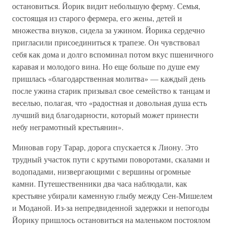
остановиться. Йорик видит небольшую ферму. Семья,
состоящая из старого фермера, его жены, детей и
множества внуков, сидела за ужином. Йорика сердечно
пригласили присоединиться к трапезе. Он чувствовал
себя как дома и долго вспоминал потом вкус пшеничного
каравая и молодого вина. Но еще больше по душе ему
пришлась «благодарственная молитва» — каждый день
после ужина старик призывал свое семейство к танцам и
веселью, полагая, что «радостная и довольная душа есть
лучший вид благодарности, который может принести
небу неграмотный крестьянин».
Миновав гору Тарар, дорога спускается к Лиону. Это
трудный участок пути с крутыми поворотами, скалами и
водопадами, низвергающими с вершины огромные
камни. Путешественники два часа наблюдали, как
крестьяне убирали каменную глыбу между Сен-Мишелем
и Моданой. Из-за непредвиденной задержки и непогоды
Йорику пришлось остановиться на маленьком постоялом