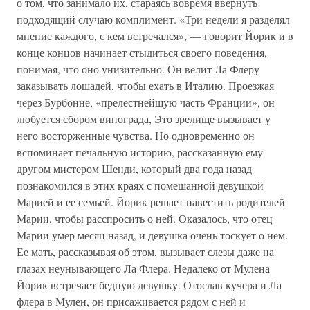
о том, что занимало их, стараясь вовремя ввернуть
подходящий случаю комплимент. «Три недели я разделял
мнение каждого, с кем встречался», — говорит Йорик и в
конце концов начинает стыдиться своего поведения,
понимая, что оно унизительно. Он велит Ла Флеру
заказывать лошадей, чтобы ехать в Италию. Проезжая
через Бурбонне, «прелестнейшую часть Франции», он
любуется сбором винограда, Это зрелище вызывает у
него восторженные чувства. Но одновременно он
вспоминает печальную историю, рассказанную ему
другом мистером Шенди, который два года назад
познакомился в этих краях с помешанной девушкой
Марией и ее семьей. Йорик решает навестить родителей
Марии, чтобы расспросить о ней. Оказалось, что отец
Марии умер месяц назад, и девушка очень тоскует о нем.
Ее мать, рассказывая об этом, вызывает слезы даже на
глазах неунывающего Ла Флера. Недалеко от Мулена
Йорик встречает бедную девушку. Отослав кучера и Ла
флера в Мулен, он присаживается рядом с ней и