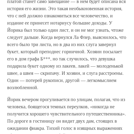
платой станет само завещание — в нем будет описана вся
история его жизни. Это такая необыкновенная история,
что с ней должно ознакомиться все человечество, и
издание ее принесет нотариусу большие доходы. У
Йорика был только один лист, и он не мог узнать, чтоже
следует дальше. Когда вернулся Ла Флер, выяснилось, что
всего было три листа, но в два из них слуга завернул
букет, который преподнес горничной. Хозяин посылает
его в дом графа Б***, но так случилось, что девушка
подарила букет одному из лакеев, лакей — молоденькой
швее, а швея — скрипачу. И хозяин, и слуга расстроены.
Один — потерей рукописи, другой — легкомыслием
возлюбленной.
Йорик вечером прогуливается по улицам, полагая, что из
человека, боящегося темных переулков, «никогда не
получится хорошего чувствительного путешественника».
По дороге в гостиницу он видит двух дам, стоящих в
ожидании фиакра. Тихий голос в изящных выражениях