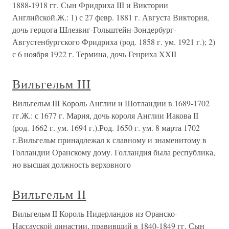
1888-1918 гг. Сын Фридриха III и Виктории
Английской.Ж.: 1) с 27 февр. 1881 г. Августа Виктория,
дочь герцога Шлезвиг-Гольштейн-Зондербург-
Августенбургского Фридриха (род. 1858 г. ум. 1921 г.); 2)
с 6 ноября 1922 г. Термина, дочь Генриха XXII
Вильгельм III
Вильгельм III Король Англии и Шотландии в 1689-1702
гг.Ж.: с 1677 г. Мария, дочь короля Англии Иакова II
(род. 1662 г. ум. 1694 г.).Род. 1650 г. ум. 8 марта 1702
г.Вильгельм принадлежал к славному и знаменитому в
Голландии Оранскому дому. Голландия была республика,
но высшая должность верховного
Вильгельм II
Вильгельм II Король Нидерландов из Оранско-
Нассауской династии, правивший в 1840-1849 гг. Сын