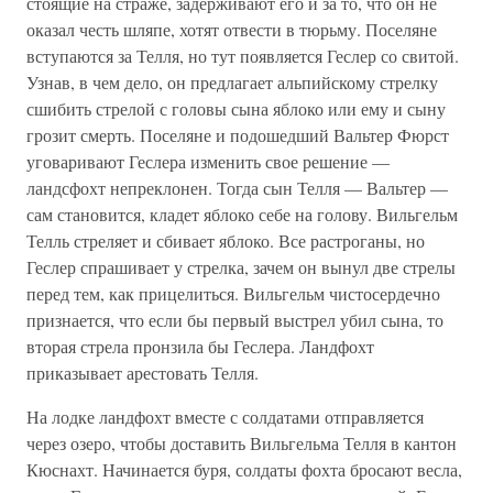
стоящие на страже, задерживают его и за то, что он не
оказал честь шляпе, хотят отвести в тюрьму. Поселяне
вступаются за Телля, но тут появляется Геслер со свитой.
Узнав, в чем дело, он предлагает альпийскому стрелку
сшибить стрелой с головы сына яблоко или ему и сыну
грозит смерть. Поселяне и подошедший Вальтер Фюрст
уговаривают Геслера изменить свое решение —
ландсфохт непреклонен. Тогда сын Телля — Вальтер —
сам становится, кладет яблоко себе на голову. Вильгельм
Телль стреляет и сбивает яблоко. Все растроганы, но
Геслер спрашивает у стрелка, зачем он вынул две стрелы
перед тем, как прицелиться. Вильгельм чистосердечно
признается, что если бы первый выстрел убил сына, то
вторая стрела пронзила бы Геслера. Ландфохт
приказывает арестовать Телля.
На лодке ландфохт вместе с солдатами отправляется
через озеро, чтобы доставить Вильгельма Телля в кантон
Кюснахт. Начинается буря, солдаты фохта бросают весла,