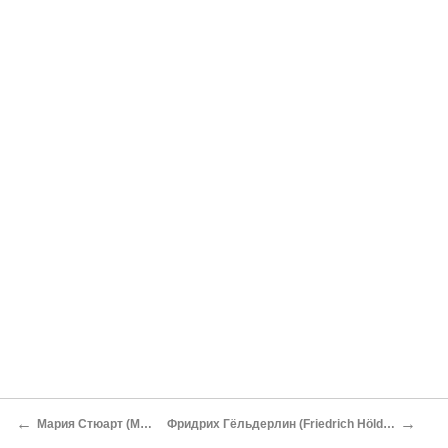
←
→
Мария Стюарт (Maria Stuart)
Фридрих Гёльдерлин (Friedrich Hölderlin) [1770–1843]