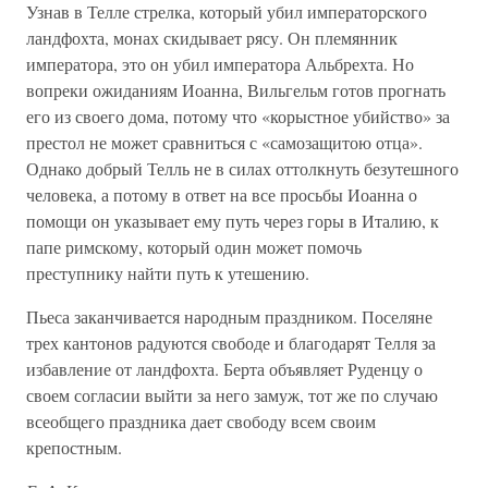
Узнав в Телле стрелка, который убил императорского
ландфохта, монах скидывает рясу. Он племянник
императора, это он убил императора Альбрехта. Но
вопреки ожиданиям Иоанна, Вильгельм готов прогнать
его из своего дома, потому что «корыстное убийство» за
престол не может сравниться с «самозащитою отца».
Однако добрый Телль не в силах оттолкнуть безутешного
человека, а потому в ответ на все просьбы Иоанна о
помощи он указывает ему путь через горы в Италию, к
папе римскому, который один может помочь
преступнику найти путь к утешению.
Пьеса заканчивается народным праздником. Поселяне
трех кантонов радуются свободе и благодарят Телля за
избавление от ландфохта. Берта объявляет Руденцу о
своем согласии выйти за него замуж, тот же по случаю
всеобщего праздника дает свободу всем своим
крепостным.