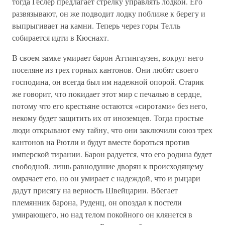
тогда Геслер предлагает стрелку управлять лодкой. Его
развязывают, он же подводит лодку поближе к берегу и
выпрыгивает на камни. Теперь через горы Телль
собирается идти в Кюснахт.
В своем замке умирает барон Аттингаузен, вокруг него
поселяне из трех горных кантонов. Они любят своего
господина, он всегда был им надежной опорой. Старик
же говорит, что покидает этот мир с печалью в сердце,
потому что его крестьяне остаются «сиротами» без него,
некому будет защитить их от иноземцев. Тогда простые
люди открывают ему тайну, что они заключили союз трех
кантонов на Рютли и будут вместе бороться против
имперской тирании. Барон радуется, что его родина будет
свободной, лишь равнодушие дворян к происходящему
омрачает его, но он умирает с надеждой, что и рыцари
дадут присягу на верность Швейцарии. Вбегает
племянник барона, Руденц, он опоздал к постели
умирающего, но над телом покойного он клянется в