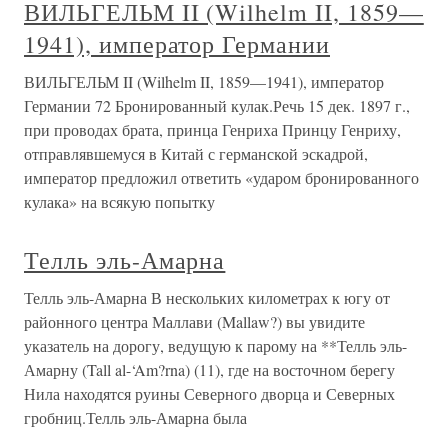
ВИЛЬГЕЛЬМ II (Wilhelm II, 1859—
1941), император Германии
ВИЛЬГЕЛЬМ II (Wilhelm II, 1859—1941), император
Германии 72 Бронированный кулак.Речь 15 дек. 1897 г.,
при проводах брата, принца Генриха Принцу Генриху,
отправлявшемуся в Китай с германской эскадрой,
император предложил ответить «ударом бронированного
кулака» на всякую попытку
Телль эль-Амарна
Телль эль-Амарна В нескольких километрах к югу от
районного центра Маллави (Mallaw?) вы увидите
указатель на дорогу, ведущую к парому на **Телль эль-
Амарну (Tall al-‘Am?rna) (11), где на восточном берегу
Нила находятся руины Северного дворца и Северных
гробниц.Телль эль-Амарна была