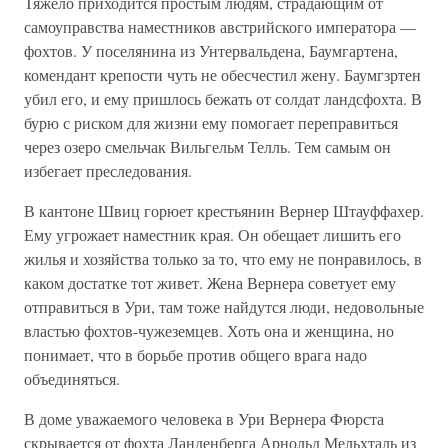
Тяжело приходится простым людям, страдающим от
самоуправства наместников австрийского императора —
фохтов. У поселянина из Унтервальдена, Баумгартена,
комендант крепости чуть не обесчестил жену. Баумгзртен
убил его, и ему пришлось бежать от солдат ландсфохта. В
бурю с риском для жизни ему помогает переправиться
через озеро смельчак Вильгельм Телль. Тем самым он
избегает преследования.
В кантоне Швиц горюет крестьянин Вернер Штауффахер.
Ему угрожает наместник края. Он обещает лишить его
жилья и хозяйства только за то, что ему не понравилось, в
каком достатке тот живет. Жена Вернера советует ему
отправиться в Ури, там тоже найдутся люди, недовольные
властью фохтов-чужеземцев. Хоть она и женщина, но
понимает, что в борьбе против общего врага надо
объединяться.
В доме уважаемого человека в Ури Вернера Фюрста
скрывается от фохта Ланденберга Арнольд Мельхталь из