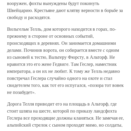
вооружен, фохты вынуждены будут покинуть
Швейцарию. Крестьяне дают клятву верности в борьбе за
свободу и расходятся.
Вильгельм Телль, дом которого находится в горах, по-
прежнему в стороне от основных событий,
происходящих в деревнях. Он занимается домашними
делами. Починив ворота, он собирается вместе
с
одним
из сыновей к тестю, Вальтеру Фюрсту, в Альторф. Не
нравится это его жене Гедвиге. Там Геслер, наместник
императора, а он их не любит. К тому же Телль недавно
повстречал Геслера случайно одного на охоте и стал
свидетелем того, как тот его испугался, «позора тот вовек
не позабудет».
Дорога Телля приводит его на площадь в Альторф, где
стоит шляпа на шесте, которой по приказу ландсфохта
Геслера все проходящие должны кланяться. Не замечая ее,
альпийский стрелок с сыном проходят мимо, но солдаты,