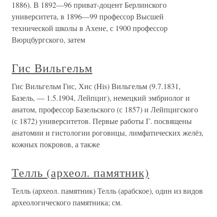
1886). В 1892—96 приват-доцент Берлинского
университета, в 1896—99 профессор Высшей
технической школы в Ахене, с 1900 профессор
Вюрцбургского, затем
Гис Вильгельм
Гис Вильгельм Гис, Хис (His) Вильгельм (9.7.1831,
Базель, — 1.5.1904, Лейпциг), немецкий эмбриолог и
анатом, профессор Базельского (с 1857) и Лейпцигского
(с 1872) университетов. Первые работы Г. посвящены
анатомии и гистологии роговицы, лимфатических желёз,
кожных покровов, а также
Телль (археол. памятник)
Телль (археол. памятник) Телль (арабское), один из видов
археологического памятника; см.