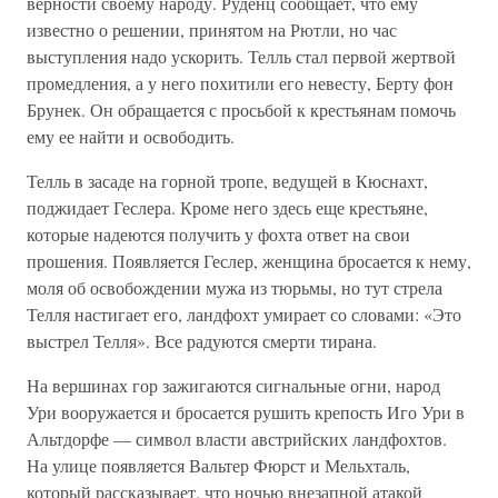
верности своему народу. Руденц сообщает, что ему
известно о решении, принятом на Рютли, но час
выступления надо ускорить. Телль стал первой жертвой
промедления, а у него похитили его невесту, Берту фон
Брунек. Он обращается с просьбой к крестьянам помочь
ему ее найти и освободить.
Телль в засаде на горной тропе, ведущей в Кюснахт,
поджидает Геслера. Кроме него здесь еще крестьяне,
которые надеются получить у фохта ответ на свои
прошения. Появляется Геслер, женщина бросается к нему,
моля об освобождении мужа из тюрьмы, но тут стрела
Телля настигает его, ландфохт умирает со словами: «Это
выстрел Телля». Все радуются смерти тирана.
На вершинах гор зажигаются сигнальные огни, народ
Ури вооружается и бросается рушить крепость Иго Ури в
Альтдорфе — символ власти австрийских ландфохтов.
На улице появляется Вальтер Фюрст и Мельхталь,
который рассказывает, что ночью внезапной атакой