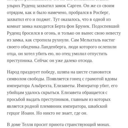
ульрих Руденц захватил замок Сарген. Он же со своим
отрядом, как и было намечено, пробрался в Росберг,
захватил его и поджег. Тут оказалось, что в одной из
комнат замка находится Берта фон Брунек. Подоспевший
Руденц бросился в огонь, и только он вынес свою невесту
из замка, как стропила рухнули. Сам Мельхталь настиг
своего обидчика Ланденберга, люди которого ослепили
отца, он хотел убить ею, но отец умолил отпустить
преступника. Сейчас он уже далеко отсюда.
Народ празднует победу, шляпа на шесте становится
символом свободы. Появляется гонец с грамотой вдовы
императора Альбрехта, Елизаветы. Император убит, его
убийцам удалось скрыться. Елизавета обращается с
просьбой выдать преступников, главным из которых
является родной племянник императора, швабский
герцог Иоанн. Но никто не знает, где он.
В доме Телля просит приюта странствующий монах.