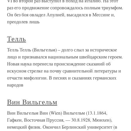
VI во второй раз выступил в поход на Италию. На этот
раз его продвижение сопровождалось полным триумфом.
Он без боя овладел Апулией, высадился в Мессине и,
преодолев лишь
Телль
Телль Телль (Вильгельм) – долго слыл за историческое
лицо и признавался национальным швейцарским героем.
Новая наука перенесла происхождение сказаний об
искусном стрелке на почву сравнительной литературы и
отчасти мифологии. В песнях и сказаниях германских
народов
Вин Вильгельм
Вин Вильгельм Вин (Wien) Вильгельм (13.1.1864,
Гафкен, Восточная Пруссия, — 30.8.1928, Мюнхен),
немецкий физик. Окончил Берлинский университет (в