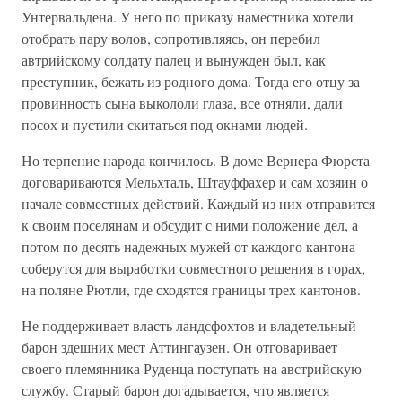
Унтервальдена. У него по приказу наместника хотели
отобрать пару волов, сопротивляясь, он перебил
автрийскому солдату палец и вынужден был, как
преступник, бежать из родного дома. Тогда его отцу за
провинность сына выкололи глаза, все отняли, дали
посох и пустили скитаться под окнами людей.
Но терпение народа кончилось. В доме Вернера Фюрста
договариваются Мельхталь, Штауффахер и сам хозяин о
начале совместных действий. Каждый из них отправится
к своим поселянам и обсудит с ними положение дел, а
потом по десять надежных мужей от каждого кантона
соберутся для выработки совместного решения в горах,
на поляне Рютли, где сходятся границы трех кантонов.
Не поддерживает власть ландсфохтов и владетельный
барон здешних мест Аттингаузен. Он отговаривает
своего племянника Руденца поступать на австрийскую
службу. Старый барон догадывается, что является