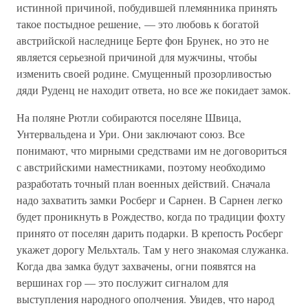
истинной причиной, побудившей племянника принять
такое постыдное решение, — это любовь к богатой
австрийской наследнице Берте фон Брунек, но это не
является серьезной причиной для мужчины, чтобы
изменить своей родине. Смущенный прозорливостью
дяди Руденц не находит ответа, но все же покидает замок.
На поляне Рютли собираются поселяне Швица,
Унтервальдена и Ури. Они заключают союз. Все
понимают, что мирными средствами им не договориться
с австрийскими наместниками, поэтому необходимо
разработать точный план военных действий. Сначала
надо захватить замки Росберг и Сарнен. В Сарнен легко
будет проникнуть в Рождество, когда по традиции фохту
принято от поселян дарить подарки. В крепость Росберг
укажет дорогу Мельхталь. Там у него знакомая служанка.
Когда два замка будут захвачены, огни появятся на
вершинах гор — это послужит сигналом для
выступления народного ополчения. Увидев, что народ