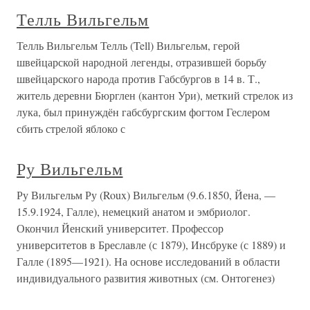
Телль Вильгельм
Телль Вильгельм Телль (Tell) Вильгельм, герой
швейцарской народной легенды, отразившей борьбу
швейцарского народа против Габсбургов в 14 в. Т.,
житель деревни Бюрглен (кантон Ури), меткий стрелок из
лука, был принуждён габсбургским фогтом Геслером
сбить стрелой яблоко с
Ру Вильгельм
Ру Вильгельм Ру (Roux) Вильгельм (9.6.1850, Йена, —
15.9.1924, Галле), немецкий анатом и эмбриолог.
Окончил Йенский университет. Профессор
университетов в Бреславле (с 1879), Инсбруке (с 1889) и
Галле (1895—1921). На основе исследований в области
индивидуального развития животных (см. Онтогенез)