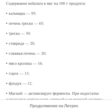
Содержание кобальта в мкг на 100 г продукта:
• кальмары — 95;
• печень трески — 65;
• треска — 30;
• ставрида — 20;
• говяжья печень — 20;
• мясо кролика — 16;
• горох — 13;
• фундук — 12.
• Магний — активизирует ферменты. При недостатке
нарушается деятельность нервной и мышечной системы.
Продолжение на Литрес
Источники: хлеб из муки грубого помола, гречневая и