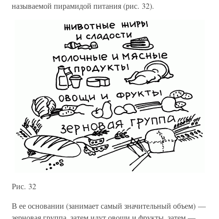
называемой пирамидой питания (рис. 32).
Рис. 32
В ее основании (занимает самый значительный объем) —
зерновая группа, затем идут овощи и фрукты, затем —