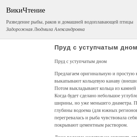
ВикиЧтение
Разведение рыбы, раков и домашней водоплавающей птицы
Задорожная Людмила Александровна
Пруд с уступчатым дно
Пруд с уступчатым дном
Предлагаем оригинальную и простую к
выкапывают кольцевую канаву (внешний
Потом выкладывают кольца из камней 
Когда будет сделано небольшое углубл
ширины, но уже меньшего диаметра. П
глубины водоема (для южных регионов 
перегревалась и рыба чувствовала себ
покрывают цементным раствором.
Ложе водоема желательно укрепить а