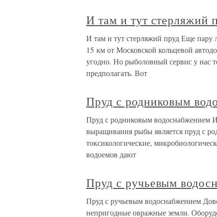
И там и тут стерляжий 
И там и тут стерляжий пруд Еще пару л
15 км от Московской кольцевой автод
угодно. Но рыболовный сервис у нас т
предполагать. Вот
Пруд с родниковым вод
Пруд с родниковым водоснабжением И
выращивания рыбы является пруд с р
токсикологические, микробиологическ
водоемов дают
Пруд с ручьевым водос
Пруд с ручьевым водоснабжением Дово
непригодные овражные земли. Оборудо