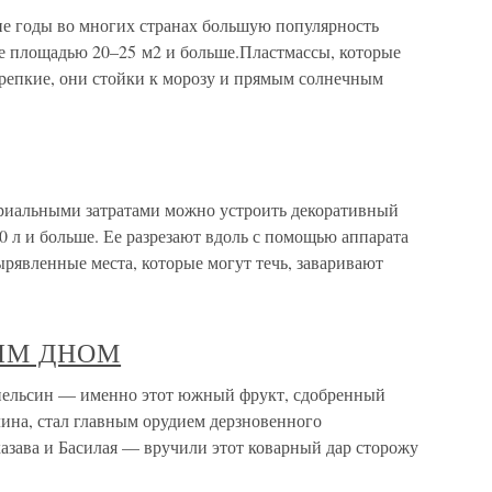
ие годы во многих странах большую популярность
е площадью 20–25 м2 и больше.Пластмассы, которые
крепкие, они стойки к морозу и прямым солнечным
риальными затратами можно устроить декоративный
0 л и больше. Ее разрезают вдоль с помощью аппарата
рявленные места, которые могут течь, заваривают
ЫМ ДНОМ
ин — именно этот южный фрукт, сдобренный
ина, стал главным орудием дерзновенного
азава и Басилая — вручили этот коварный дар сторожу