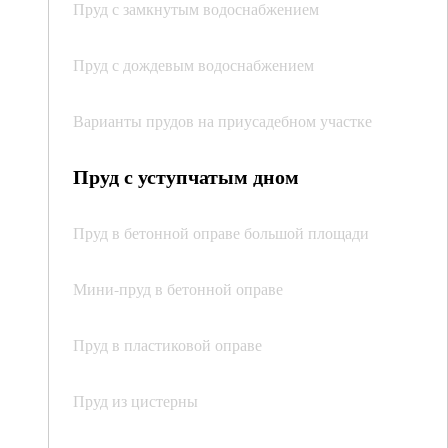
Пруд с замкнутым водоснабжением
Пруд с дождевым водоснабжением
Варианты прудов на приусадебном участке
Пруд с уступчатым дном
Пруд в бетонной оправе большой площади
Мини-пруд в бетонной оправе
Пруд в пластиковой оправе
Пруд из цистерны