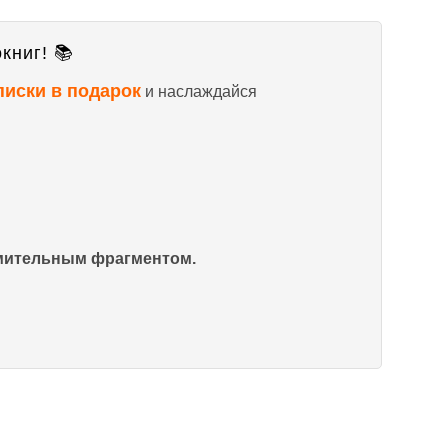
книг! 📚
писки в подарок
и наслаждайся
омительным фрагментом.