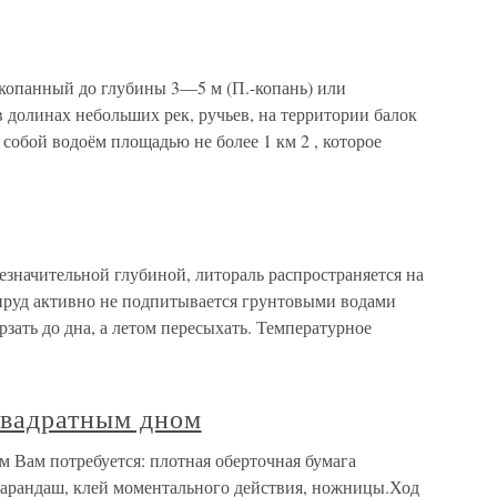
копанный до глубины 3—5 м (П.-копань) или
 долинах небольших рек, ручьев, на территории балок
 собой водоём площадью не более 1 км 2 , которое
езначительной глубиной, литораль распространяется на
 пруд активно не подпитывается грунтовыми водами
зать до дна, а летом пересыхать. Температурное
квадратным дном
 Вам потребуется: плотная оберточная бумага
 карандаш, клей моментального действия, ножницы.Ход