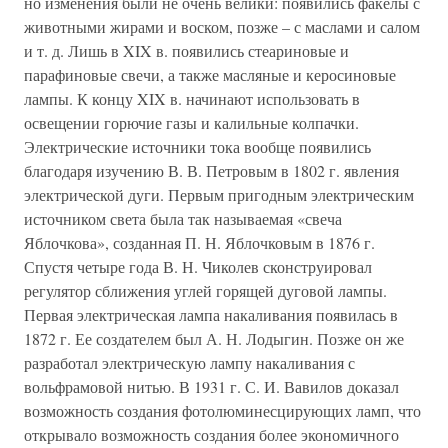
но изменения были не очень велики: появились факелы с
животными жирами и воском, позже – с маслами и салом
и т. д. Лишь в XIX в. появились стеариновые и
парафиновые свечи, а также масляные и керосиновые
лампы. К концу XIX в. начинают использовать в
освещении горючие газы и калильные колпачки.
Электрические источники тока вообще появились
благодаря изучению В. В. Петровым в 1802 г. явления
электрической дуги. Первым пригодным электрическим
источником света была так называемая «свеча
Яблочкова», созданная П. Н. Яблочковым в 1876 г.
Спустя четыре года В. Н. Чиколев сконструировал
регулятор сближения углей горящей дуговой лампы.
Первая электрическая лампа накаливания появилась в
1872 г. Ее создателем был А. Н. Лодыгин. Позже он же
разработал электрическую лампу накаливания с
вольфрамовой нитью. В 1931 г. С. И. Вавилов доказал
возможность создания фотолюминесцирующих ламп, что
открывало возможность создания более экономичного