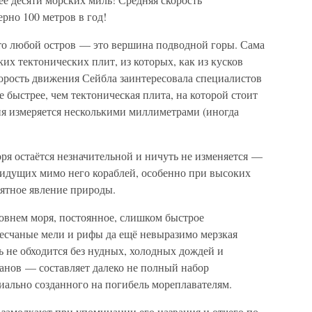
рно 100 метров в год!
что любой остров — это вершина подводной горы. Сама
ких тектонических плит, из которых, как из кусков
корость движения Сейбла заинтересовала специалистов
 быстрее, чем тектоническая плита, на которой стоит
ия измеряется несколькими миллиметрами (иногда
оря остаётся незначительной и ничуть не изменяется —
 идущих мимо него кораблей, особенно при высоких
нятное явление природы.
овнем моря, постоянное, слишком быстрое
есчаные мели и рифы да ещё невыразимо мерзкая
сь не обходится без нудных, холодных дождей и
нов — составляет далеко не полный набор
иально созданного на погибель мореплавателям.
 замолкают при упоминании его названия и отчего по