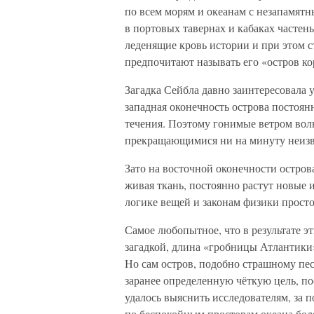
по всем морям и океанам с незапамятны
в портовых тавернах и кабаках частен
леденящие кровь истории и при этом с
предпочитают называть его «остров к
Загадка Сейбла давно заинтересовала 
западная оконечность острова постоян
течения. Поэтому гонимые ветром во
прекращающимися ни на минуту неизве
Зато на восточной оконечности острова
живая ткань, постоянно растут новые 
логике вещей и законам физики просто 
Самое любопытное, что в результате эт
загадкой, длина «гробницы Атлантики»
Но сам остров, подобно страшному пес
заранее определенную чёткую цель, п
удалось выяснить исследователям, за п
по беспокойным просторам океана боле