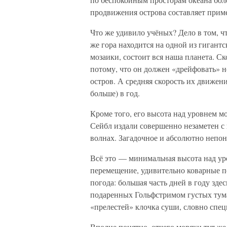
продвижения острова составляет приме
Что же удивило учёных? Дело в том, 
же гора находится на одной из гигантс
мозаики, состоит вся наша планета. С
потому, что он должен «дрейфовать» не
остров. А средняя скорость их движен
больше) в год.
Кроме того, его высота над уровнем м
Сейбл издали совершенно незаметен с
волнах. Загадочное и абсолютно непо
Всё это — минимальная высота над ур
перемещение, удивительно коварные п
погода: большая часть дней в году зде
подаренных Гольфстримом густых тума
«прелестей» клочка суши, словно спец
Вполне понятно, отчего моряки тут же