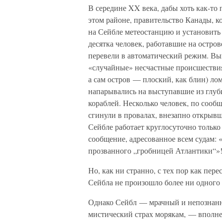
В середине XX века, дабы хоть как-то 
этом районе, правительство Канады, к
на Сейбле метеостанцию и установит
десятка человек, работавшие на остро
перевели в автоматический режим. Вы
«случайные» несчастные происшествия.
а сам остров — плоский, как блин) л
напарывались на выступавшие из глуб
кораблей. Несколько человек, по сооб
сгинули в провалах, внезапно открывш
Сейбле работает круглосуточно тольк
сообщение, адресованное всем судам:
прозванного „гробницей Атлантики“»
Но, как ни странно, с тех пор как пере
Сейбла не произошло более ни одного
Однако Сейбл — мрачный и непознан
мистический страх морякам, — вполне 