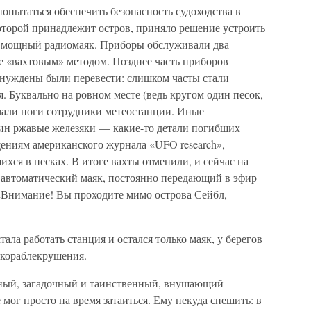
попытаться обеспечить безопасность судоходства в
оторой принадлежит остров, приняло решение устроить
ь мощный радиомаяк. Приборы обслуживали два
ве «вахтовым» методом. Позднее часть приборов
нуждены были перевести: слишком часты стали
 Буквально на ровном месте (ведь кругом один песок,
омали ноги сотрудники метеостанции. Иные
ин ржавые железяки — какие-то детали погибших
щениям американского журнала «UFO research»,
ихся в песках. В итоге вахты отменили, и сейчас на
о автоматический маяк, постоянно передающий в эфир
 «Внимание! Вы проходите мимо острова Сейбл,
!
стала работать станция и остался только маяк, у берегов
 кораблекрушения.
ный, загадочный и таинственный, внушающий
мог просто на время затаиться. Ему некуда спешить: в