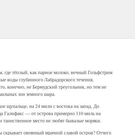
ам, где тёплый, как парное молоко, вечный Гольфстрим
ые воды глубинного Лабрадорского течения,
то, конечно, не Бермудский треугольник, но тем не
мальных зон земного шара.
ое щупальце, на 24 мили с востока на запад. До
а Галифакс — от острова примерно 110 миль на
е и таинственное место не любят бывалые моряки.
ны скрывает овеянный мрачной славой остров? Отчего