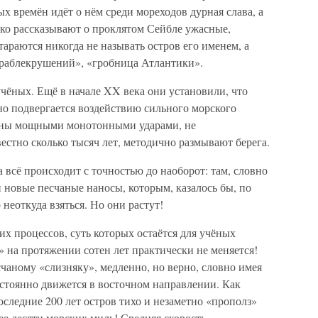
х времён идёт о нём среди мореходов дурная слава, а
ько рассказывают о проклятом Сейбле ужасные,
тараются никогда не называть остров его именем, а
ораблекрушений», «гробница Атлантики».
учёных. Ещё в начале XX века они установили, что
но подвергается воздействию сильного морского
лны мощными монотонными ударами, не
стно сколько тысяч лет, методично размывают берега.
 всё происходит с точностью до наоборот: там, словно
и новые песчаные наносы, которым, казалось бы, по
неоткуда взяться. Но они растут!
их процессов, суть которых остаётся для учёных
 на протяжении сотен лет практически не меняется!
чаному «слизняку», медленно, но верно, словно имея
остоянно движется в восточном направлении. Как
оследние 200 лет остров тихо и незаметно «прополз»
е десяти морских миль! Средняя скорость