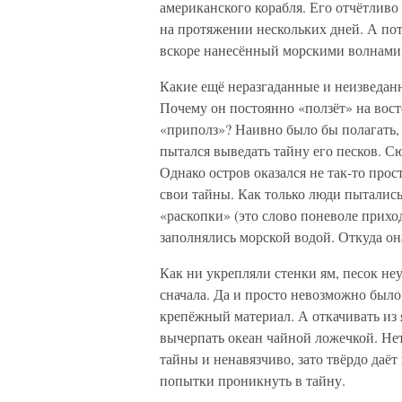
американского корабля. Его отчётлив
на протяжении нескольких дней. А пот
вскоре нанесённый морскими волнами 
Какие ещё неразгаданные и неизведан
Почему он постоянно «ползёт» на вост
«приполз»? Наивно было бы полагать, 
пытался выведать тайну его песков. 
Однако остров оказался не так-то про
свои тайны. Как только люди пытались
«раскопки» (это слово поневоле прихо
заполнялись морской водой. Откуда он
Как ни укрепляли стенки ям, песок не
сначала. Да и просто невозможно было
крепёжный материал. А откачивать из 
вычерпать океан чайной ложечкой. Нет
тайны и ненавязчиво, зато твёрдо даё
попытки проникнуть в тайну.