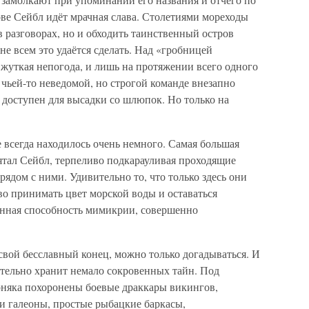
ове Сейбл идёт мрачная слава. Столетиями мореходы
в разговорах, но и обходить таинственный остров
 не всем это удаётся сделать. Над «гробницей
 жуткая непогода, и лишь на протяжении всего одного
 чьей-то неведомой, но строгой команде внезапно
в доступен для высадки со шлюпок. Но только на
всегда находилось очень немного. Самая большая
ятал Сейбл, терпеливо подкарауливая проходящие
рядом с ними. Удивительно то, что только здесь они
о принимать цвет морской воды и оставаться
нная способность мимикрии, совершенно
свой бесславный конец, можно только догадываться. И
ательно хранит немало сокровенных тайн. Под
рняка похоронены боевые драккары викингов,
и галеоны, простые рыбацкие баркасы,