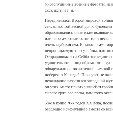
многопушечные военные фрегаты, изя
суда, яхты и т. д.
Перед началом Второй мировой войны 
сенсацию. Той весной долго бушевали
образовывались гигантские водяные в
или насосам, сняли сотни тонн песка с
очень глубокая яма. Казалось, само м
непроницаемую завесу тайны, плотно
Отправившаяся на Сейбл экспедиция н
удивительное — под обломками шхуны
обнаружили остов античной римской га
побережья Канады?! Пока учёные ожес
неожиданно разразился очередной жут
он утих, место приоткрывшейся гробн
сырого грязного песка, намытого оке
Уже в конце 70-х годов XX века, посл
бесследно исчезнувшего вместе со все