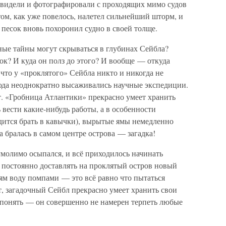
о видели и фотографировали с проходящих мимо судов
ом, как уже повелось, налетел сильнейший шторм, и
песок вновь похоронил судно в своей толще.
ные тайны могут скрываться в глубинах Сейбла?
ок? И куда он полз до этого? И вообще — откуда
что у «проклятого» Сейбла никто и никогда не
Сюда неоднократно высаживались научные экспедиции.
ст. «Гробница Атлантики» прекрасно умеет хранить
 вести какие-нибудь работы, а в особенности
дится брать в кавычки), вырытые ямы немедленно
а бралась в самом центре острова — загадка!
умолимо осыпался, и всё приходилось начинать
 постоянно доставлять на проклятый остров новый
ям воду помпами — это всё равно что пытаться
, загадочный Сейбл прекрасно умеет хранить свои
т понять — он совершенно не намерен терпеть любые