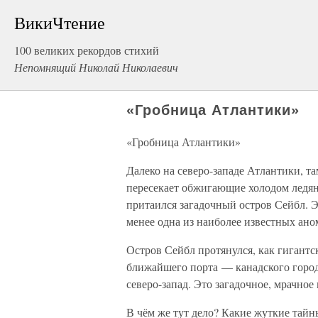
ВикиЧтение
100 великих рекордов стихий
Непомнящий Николай Николаевич
«Гробница Атлантики»
«Гробница Атлантики»
Далеко на северо-западе Атлантики, т
пересекает обжигающие холодом ледян
притаился загадочный остров Сейбл. Э
менее одна из наиболее известных ано
Остров Сейбл протянулся, как гигантск
ближайшего порта — канадского город
северо-запад. Это загадочное, мрачно
В чём же тут дело? Какие жуткие тай