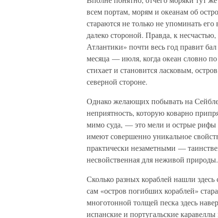
всем портам, морям и океанам об остр
стараются не только не упоминать его 
далеко стороной. Правда, к несчастью,
Атлантики» почти весь год правит бал
месяца — июля, когда океан словно по
стихает и становится ласковым, остро
северной стороне.
Однако желающих побывать на Сейбле 
неприятность, которую коварно припр
мимо суда, — это мели и острые рифы 
имеют совершенно уникальное свойств
практически незаметными — таинстве
несвойственная для неживой природы.
Сколько разных кораблей нашли здесь 
сам «остров погибших кораблей» стар
многотонной толщей песка здесь наве
испанские и португальские каравеллы 