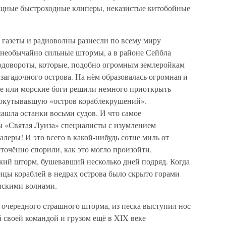
щные быстроходные клиперы, неказистые китобойные
газеты и радиоволны разнесли по всему миру
 необычайно сильные штормы, а в районе Сейбла
одовороты, которые, подобно огромным землеройкам
 загадочного острова. На нём образовалась огромная и
оре или морские боги решили немного приоткрыть
 окутывавшую «остров кораблекрушений».
ашла останки восьми судов. И что самое
 «Святая Луиза» специалисты с изумлением
леры! И это всего в какой-нибудь сотне миль от
точённо спорили, как это могло произойти,
кий шторм, бушевавший несколько дней подряд. Когда
ицы кораблей в недрах острова было скрыто горами
анскими волнами.
е очередного страшного шторма, из песка выступил нос
й своей командой и грузом ещё в XIX веке