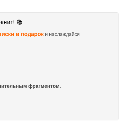
книг! 📚
писки в подарок
и наслаждайся
омительным фрагментом.