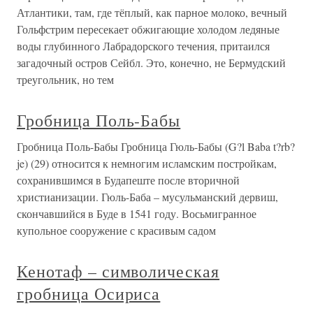
Атлантики, там, где тёплый, как парное молоко, вечный
Гольфстрим пересекает обжигающие холодом ледяные
воды глубинного Лабрадорского течения, притаился
загадочный остров Сейбл. Это, конечно, не Бермудский
треугольник, но тем
Гробница Поль-Бабы
Гробница Поль-Бабы Гробница Гюль-Бабы (G?l Baba t?rb?
je) (29) относится к немногим исламским постройкам,
сохранившимся в Будапеште после вторичной
христианизации. Гюль-Баба – мусульманский дервиш,
скончавшийся в Буде в 1541 году. Восьмигранное
купольное сооружение с красивым садом
Кенотаф – символическая
гробница Осириса