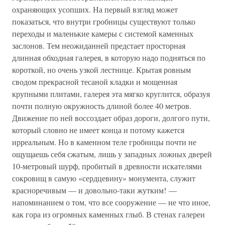
охраняющих усопших. На первый взгляд может
показаться, что внутри гробницы существуют только
переходы и маленькие камеры с системой каменных
заслонов. Тем неожиданней предстает просторная
длинная обходная галерея, в которую надо подняться по
короткой, но очень узкой лестнице. Крытая ровным
сводом прекрасной тесаной кладки и мощенная
крупными плитами, галерея эта мягко круглится, образуя
почти полную окружность длиной более 40 метров.
Движение по ней воссоздает образ дороги, долгого пути,
который словно не имеет конца и потому кажется
ирреальным. Но в каменном теле гробницы почти не
ощущаешь себя сжатым, лишь у западных ложных дверей
10-метровый шурф, пробитый в древности искателями
сокровищ в самую «сердцевину» монумента, служит
красноречивым — и довольно-таки жутким! —
напоминанием о том, что все сооружение — не что иное,
как гора из огромных каменных глыб. В стенах галереи