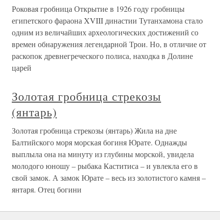
Роковая гробница Открытие в 1926 году гробницы
египетского фараона XVIII династии Тутанхамона стало
одним из величайших археологических достижений со
времен обнаружения легендарной Трои. Но, в отличие от
раскопок древнегреческого полиса, находка в Долине
царей
Золотая гробница стрекозы
(янтарь)
Золотая гробница стрекозы (янтарь) Жила на дне
Балтийского моря морская богиня Юрате. Однажды
выплыла она на минуту из глубины морской, увидела
молодого юношу – рыбака Каститиса – и увлекла его в
свой замок. А замок Юрате – весь из золотистого камня –
янтаря. Отец богини