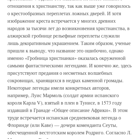
отношения к христианству, так как выше уже говорилось
о крестообразных переплетах ложных дверей. И хотя
изображение креста встречается у многих древних
народов за тысячи лет до возникновения христианства, в
алжирской гробнице рельефные переплеты служили
лишь декоративным украшением. Таким образом, ученые
пришли к выводу, что название это ошибочно, однако
именно «Гробница христианки» оказалась окруженной
самыми фантастическими легендами. И конечно же, здесь
присутствуют предания о несметных волшебных
сокровищах, хранящихся в недрах каменной громады.
Некоторые легенды имели конкретных авторов,
например, Луис Мармоль (солдат армии испанского
короля Карла V), взятый в плен в Тунисе, в 1573 году
издавший в Гранаде «Общее описание Африки». В этом
труде встречается испанская средневековая легенда о
Флоринде (или Каве) — дочери коменданта Сеуты,
обесчещенной вестготским королем Родриго. Согласно Л.