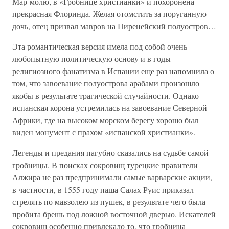
Мар-молю, в «Гробнице христианки» и похоронена
прекрасная Флоринда. Желая отомстить за поруганную
дочь, отец призвал мавров на Пиренейский полуостров…
Эта романтическая версия имела под собой очень
любопытную политическую основу и в годы
религиозного фанатизма в Испании еще раз напомнила о
том, что завоевание полуострова арабами произошло
якобы в результате трагической случайности. Однако
испанская корона устремилась на завоевание Северной
Африки, где на высоком морском берегу хорошо был
виден монумент с прахом «испанской христианки».
Легенды и предания пагубно сказались на судьбе самой
гробницы. В поисках сокровищ турецкие правители
Алжира не раз предпринимали самые варварские акции,
в частности, в 1555 году паша Салах Руис приказал
стрелять по мавзолею из пушек, в результате чего была
пробита брешь под ложной восточной дверью. Искателей
сокровищ особенно привлекало то, что гробница