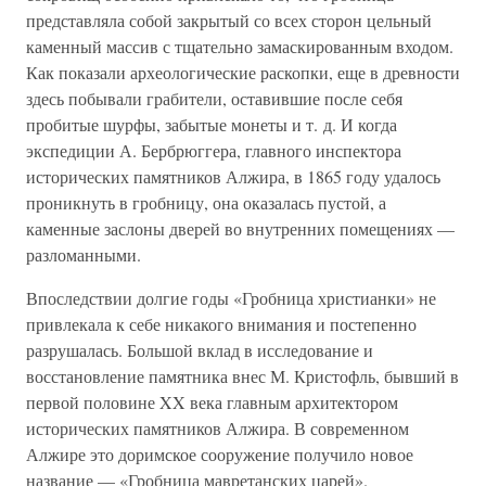
представляла собой закрытый со всех сторон цельный
каменный массив с тщательно замаскированным входом.
Как показали археологические раскопки, еще в древности
здесь побывали грабители, оставившие после себя
пробитые шурфы, забытые монеты и т. д. И когда
экспедиции А. Бербрюггера, главного инспектора
исторических памятников Алжира, в 1865 году удалось
проникнуть в гробницу, она оказалась пустой, а
каменные заслоны дверей во внутренних помещениях —
разломанными.
Впоследствии долгие годы «Гробница христианки» не
привлекала к себе никакого внимания и постепенно
разрушалась. Большой вклад в исследование и
восстановление памятника внес М. Кристофль, бывший в
первой половине XX века главным архитектором
исторических памятников Алжира. В современном
Алжире это доримское сооружение получило новое
название — «Гробница мавретанских царей».