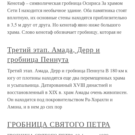
Кенотаф – символическая гробница Осириса За храмом
Сети I находится необычное здание. Оба памятника стоят
вплотную, их основные стены находятся приблизительно
в 3,5 м друг от друга. Но кенотаф явно ниже большого
храма. Слово кенотаф обозначает гробницу, которая не
Третий этап. Амада, Дерр и
гробница Пеннута
Третий этап. Амада, Дерр и гробница Пеннута В 180 км к
югу от плотины находятся еще два перемещенных храма
и усыпальница. Датированный XVIII династией и
восстановленный в XIX в. храм Амады очень живописен.
Он находится под покровительством Ра-Хорахти и
Амона, и в нем до сих пор
ГРОБНИЦА СВЯТОГО ПЕТРА