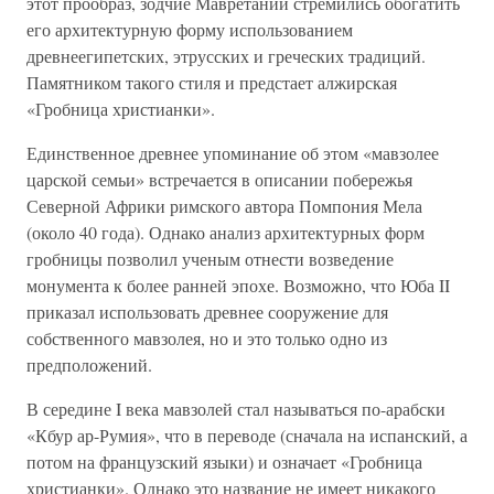
этот прообраз, зодчие Мавретании стремились обогатить
его архитектурную форму использованием
древнеегипетских, этрусских и греческих традиций.
Памятником такого стиля и предстает алжирская
«Гробница христианки».
Единственное древнее упоминание об этом «мавзолее
царской семьи» встречается в описании побережья
Северной Африки римского автора Помпония Мела
(около 40 года). Однако анализ архитектурных форм
гробницы позволил ученым отнести возведение
монумента к более ранней эпохе. Возможно, что Юба II
приказал использовать древнее сооружение для
собственного мавзолея, но и это только одно из
предположений.
В середине I века мавзолей стал называться по-арабски
«Кбур ар-Румия», что в переводе (сначала на испанский, а
потом на французский языки) и означает «Гробница
христианки». Однако это название не имеет никакого