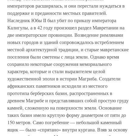
императоров расширялась, и они перестали нуждаться в
поддержке и преданности местных правителей.
Наследник Юбы II был убит по приказу императора
Калигулы, а в 42 году произошел раздел Мавретании на
две императорские провинции. Возведение римлянами
новых городов и зданий сопровождалось истреблением
местной архитектурной традиции, и старые мавретанские
поселения были сметены с лица земли. Однако время
сохранило некоторые сооружения мемориального
характера, которые и стали выразителем целой
художественной эпохи в истории Магриба. Создатели
африканских памятников исходили из местного
прототипа берберских базин, распространенных в
древнем Магрибе и представлявших собой простую груду
камней, сложенную на поверхности земли. Основание
таких базин имело круглую форму диаметром от пяти до
150 метров. Само погребение — небольшой каменный
ящик — было «спрятано» внутри кургана. Взяв за основу