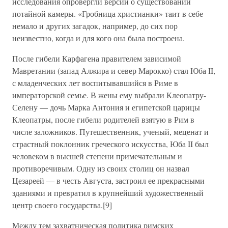
исследования опровергли версии о существовании
потайной камеры. «Гробница христианки» таит в себе
немало и других загадок, например, до сих пор
неизвестно, когда и для кого она была построена.
После гибели Карфагена правителем зависимой
Мавретании (запад Алжира и север Марокко) стал Юба II,
с младенческих лет воспитывавшийся в Риме в
императорской семье. В жены ему выбрали Клеопатру-
Селену — дочь Марка Антония и египетской царицы
Клеопатры, после гибели родителей взятую в Рим в
числе заложников. Путешественник, ученый, меценат и
страстный поклонник греческого искусства, Юба II был
человеком в высшей степени примечательным и
противоречивым. Одну из своих столиц он назвал
Цезареей — в честь Августа, застроил ее прекрасными
зданиями и превратил в крупнейший художественный
центр своего государства.[9]
Между тем захватническая политика римских