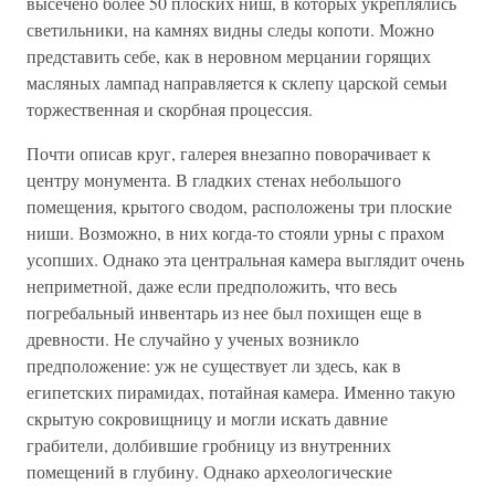
высечено более 50 плоских ниш, в которых укреплялись
светильники, на камнях видны следы копоти. Можно
представить себе, как в неровном мерцании горящих
масляных лампад направляется к склепу царской семьи
торжественная и скорбная процессия.
Почти описав круг, галерея внезапно поворачивает к
центру монумента. В гладких стенах небольшого
помещения, крытого сводом, расположены три плоские
ниши. Возможно, в них когда-то стояли урны с прахом
усопших. Однако эта центральная камера выглядит очень
неприметной, даже если предположить, что весь
погребальный инвентарь из нее был похищен еще в
древности. Не случайно у ученых возникло
предположение: уж не существует ли здесь, как в
египетских пирамидах, потайная камера. Именно такую
скрытую сокровищницу и могли искать давние
грабители, долбившие гробницу из внутренних
помещений в глубину. Однако археологические