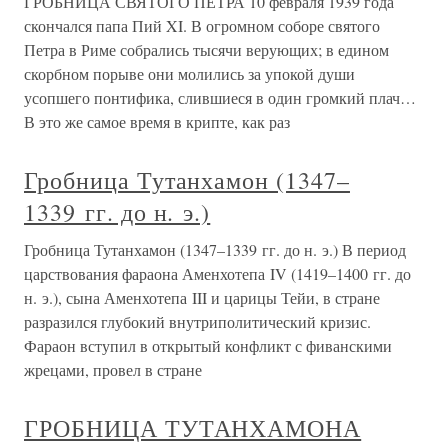
ГРОБНИЦА СВЯТОГО ПЕТРА 10 февраля 1939 года
скончался папа Пий XI. В огромном соборе святого
Петра в Риме собрались тысячи верующих; в едином
скорбном порыве они молились за упокой души
усопшего понтифика, слившиеся в один громкий плач…
В это же самое время в крипте, как раз
Гробница Тутанхамон (1347–
1339 гг. до н. э.)
Гробница Тутанхамон (1347–1339 гг. до н. э.) В период
царствования фараона Аменхотепа IV (1419–1400 гг. до
н. э.), сына Аменхотепа III и царицы Тейи, в стране
разразился глубокий внутриполитический кризис.
Фараон вступил в открытый конфликт с фиванскими
жрецами, провел в стране
ГРОБНИЦА ТУТАНХАМОНА