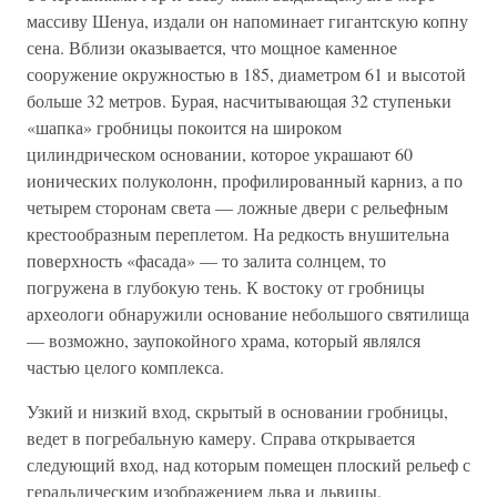
массиву Шенуа, издали он напоминает гигантскую копну
сена. Вблизи оказывается, что мощное каменное
сооружение окружностью в 185, диаметром 61 и высотой
больше 32 метров. Бурая, насчитывающая 32 ступеньки
«шапка» гробницы покоится на широком
цилиндрическом основании, которое украшают 60
ионических полуколонн, профилированный карниз, а по
четырем сторонам света — ложные двери с рельефным
крестообразным переплетом. На редкость внушительна
поверхность «фасада» — то залита солнцем, то
погружена в глубокую тень. К востоку от гробницы
археологи обнаружили основание небольшого святилища
— возможно, заупокойного храма, который являлся
частью целого комплекса.
Узкий и низкий вход, скрытый в основании гробницы,
ведет в погребальную камеру. Справа открывается
следующий вход, над которым помещен плоский рельеф с
геральдическим изображением льва и львицы,