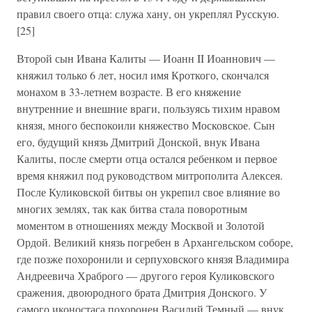
правил своего отца: служа хану, он укреплял Русскую.
[25]
Второй сын Ивана Калиты — Иоанн II Иоаннович —
княжил только 6 лет, носил имя Кроткого, скончался
монахом в 33-летнем возрасте. В его княжение
внутренние и внешние враги, пользуясь тихим нравом
князя, много беспокоили княжество Московское. Сын
его, будущий князь Дмитрий Донской, внук Ивана
Калиты, после смерти отца остался ребенком и первое
время княжил под руководством митрополита Алексея.
После Куликовской битвы он укрепил свое влияние во
многих землях, так как битва стала поворотным
моментом в отношениях между Москвой и Золотой
Ордой. Великий князь погребен в Архангельском соборе,
где позже похоронили и серпуховского князя Владимира
Андреевича Храброго — другого героя Куликовского
сражения, двоюродного брата Дмитрия Донского. У
самого иконостаса похоронен Василий Темный — внук