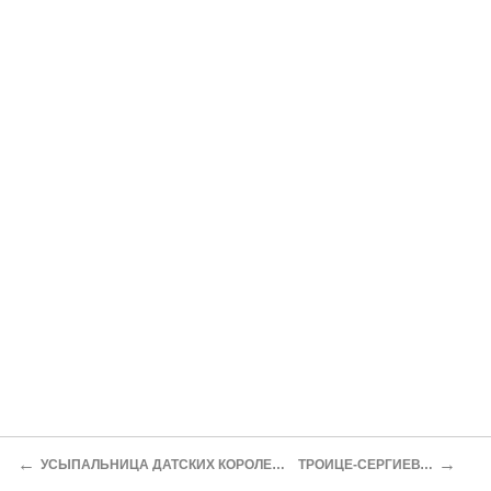
←
→
УСЫПАЛЬНИЦА ДАТСКИХ КОРОЛЕЙ В РОСКИЛЛЕ
ТРОИЦЕ-СЕРГИЕВА ЛАВРА