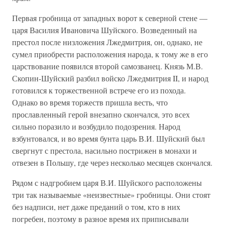
Первая гробница от западных ворот к северной стене —
царя Василия Ивановича Шуйского. Возведенный на
престол после низложения Лжедмитрия, он, однако, не
сумел приобрести расположения народа, к тому же в его
царствование появился второй самозванец. Князь М.В.
Скопин-Шуйский разбил войско Лжедмитрия II, и народ
готовился к торжественной встрече его из похода.
Однако во время торжеств пришла весть, что
прославленный герой внезапно скончался, это всех
сильно поразило и возбудило подозрения. Народ
взбунтовался, и во время бунта царь В.И. Шуйский был
свергнут с престола, насильно пострижен в монахи и
отвезен в Польшу, где через несколько месяцев скончался.
Рядом с надгробием царя В.И. Шуйского расположены
три так называемые «неизвестные» гробницы. Они стоят
без надписи, нет даже преданий о том, кто в них
погребен, поэтому в разное время их приписывали