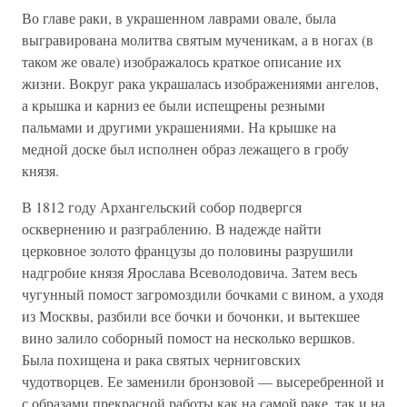
Во главе раки, в украшенном лаврами овале, была
выгравирована молитва святым мученикам, а в ногах (в
таком же овале) изображалось краткое описание их
жизни. Вокруг рака украшалась изображениями ангелов,
а крышка и карниз ее были испещрены резными
пальмами и другими украшениями. На крышке на
медной доске был исполнен образ лежащего в гробу
князя.
В 1812 году Архангельский собор подвергся
осквернению и разграблению. В надежде найти
церковное золото французы до половины разрушили
надгробие князя Ярослава Всеволодовича. Затем весь
чугунный помост загромоздили бочками с вином, а уходя
из Москвы, разбили все бочки и бочонки, и вытекшее
вино залило соборный помост на несколько вершков.
Была похищена и рака святых черниговских
чудотворцев. Ее заменили бронзовой — высеребренной и
с образами прекрасной работы как на самой раке, так и на