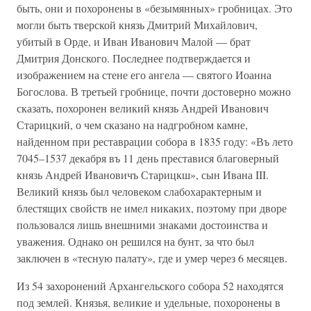
быть, они и похоронены в «безымянных» гробницах. Это
могли быть тверской князь Дмитрий Михайлович,
убитый в Орде, и Иван Иванович Малой — брат
Дмитрия Донского. Последнее подтверждается и
изображением на стене его ангела — святого Иоанна
Богослова. В третьей гробнице, почти достоверно можно
сказать, похоронен великий князь Андрей Иванович
Старицкий, о чем сказано на надгробном камне,
найденном при реставрации собора в 1835 году: «Въ лето
7045–1537 декабря въ 11 день преставися благоверный
князь Андрей Ивановичъ Старицкш», сын Ивана III.
Великий князь был человеком слабохарактерным и
блестящих свойств не имел никаких, поэтому при дворе
пользовался лишь внешними знаками достоинства и
уважения. Однако он решился на бунт, за что был
заключен в «тесную палату», где и умер через 6 месяцев.
Из 54 захоронений Архангельского собора 52 находятся
под землей. Князья, великие и удельные, похоронены в