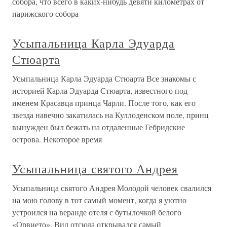
собора, что всего в каких-нибудь девяти километрах от
парижского собора
Усыпальница Карла Эдуарда
Стюарта
Усыпальница Карла Эдуарда Стюарта Все знакомы с
историей Карла Эдуарда Стюарта, известного под
именем Красавца принца Чарли. После того, как его
звезда навечно закатилась на Куллоденском поле, принц
вынужден был бежать на отдаленные Гебридские
острова. Некоторое время
Усыпальница святого Андрея
Усыпальница святого Андрея Молодой человек свалился
на мою голову в тот самый момент, когда я уютно
устроился на веранде отеля с бутылочкой белого
«Орвието». Вид отсюда открывался самый