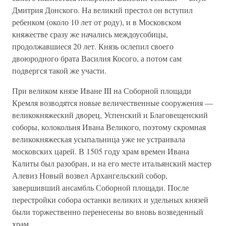
Дмитрия Донского. На великий престол он вступил
ребенком (около 10 лет от роду), и в Московском
княжестве сразу же начались междоусобицы,
продолжавшиеся 20 лет. Князь ослепил своего
двоюродного брата Василия Косого, а потом сам
подвергся такой же участи.
При великом князе Иване III на Соборной площади
Кремля возводятся новые величественные сооружения —
великокняжеский дворец, Успенский и Благовещенский
соборы, колокольня Ивана Великого, поэтому скромная
великокняжеская усыпальница уже не устраивала
московских царей. В 1505 году храм времен Ивана
Калиты был разобран, и на его месте итальянский мастер
Алевиз Новый возвел Архангельский собор,
завершивший ансамбль Соборной площади. После
перестройки собора останки великих и удельных князей
были торжественно перенесены во вновь возведенный
храм.