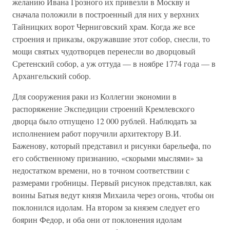
желанию Ивана Грозного их привезли в Москву и
сначала положили в построенный для них у верхних
Тайницких ворот Черниговский храм. Когда же все
строения и приказы, окружавшие этот собор, снесли, то
мощи святых чудотворцев перенесли во дворцовый
Сретенский собор, а уж оттуда — в ноябре 1774 года — в
Архангельский собор.
Для сооружения раки из Коллегии экономии в
распоряжение Экспедиции строений Кремлевского
дворца было отпущено 12 000 рублей. Наблюдать за
исполнением работ поручили архитектору В.И.
Баженову, который представил и рисунки барельефа, по
его собственному признанию, «скорыми мыслями» за
недостатком времени, но в точном соответствии с
размерами гробницы. Первый рисунок представлял, как
воины Батыя ведут князя Михаила через огонь, чтобы он
поклонился идолам. На втором за князем следует его
боярин Федор, и оба они от поклонения идолам