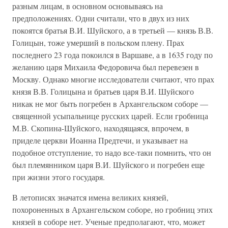
разным лицам, в основном основываясь на
предположениях. Одни считали, что в двух из них
покоятся братья В.И. Шуйского, а в третьей — князь В.В.
Голицын, тоже умерший в польском плену. Прах
последнего 23 года покоился в Варшаве, а в 1635 году по
желанию царя Михаила Федоровича был перевезен в
Москву. Однако многие исследователи считают, что прах
князя В.В. Голицына и братьев царя В.И. Шуйского
никак не мог быть погребен в Архангельском соборе —
священной усыпальнице русских царей. Если гробница
М.В. Скопина-Шуйского, находящаяся, впрочем, в
приделе церкви Иоанна Предтечи, и указывает на
подобное отступление, то надо все-таки помнить, что он
был племянником царя В.И. Шуйского и погребен еще
при жизни этого государя.
В летописях значатся имена великих князей,
похороненных в Архангельском соборе, но гробниц этих
князей в соборе нет. Ученые предполагают, что, может