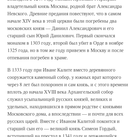
владетельный князь Москвы, родной брат Александра
Невского. Древние предания повествуют, что в самом
начале XIV века в этой церкви были погребены два
московских князя — Даниил Александрович и его
старший сын Юрий Данилович. Первый скончался
монахом в 1303 году, второй был убит в Орде в ноябре
1325 года, но в том же году привезен в Москву и после
отпевания погребен в храме.
В 1333 году при Иване Калите вместо деревянного
сооружается каменный собор, у южных врат которого
через 8 лет был похоронен и сам князь, и с этого времени
вплоть до начала XVIII века Архангельский собор
служил усыпальницей русских князей, великих и
удельных, находившихся в прямом родстве с князьями
Московского дома, а впоследствии — и почти для всех
русских царей. Вместе с Иваном Калитой покоится и
старший сын его — великий князь Симеон Гордый,
вступивший на престол в 1341 году и державшийся