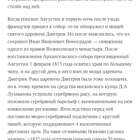
столбе над ней.
Когда епископ Августин в первую ночь после ухода
французов пришел в собор, то не обнаружил и мощей
святого царевича Дмитрия. Но после выяснилось, что их
сохранил Иван Яковлевич Виноградов — священник
одного из храмов Вознесенского монастыря. После
восстановления Архангельского собора преосвященный
Августин 1 февраля 1813 года освятил храм по большому
чину, и на другой день в него внесли мощи царевича
Дмитрия. Рака царевича Дмитрия была тоже похищена,
но к этому времени на средства московского купца Д.А.
Лухманова устроили серебряную раку, на которую
положили серебряный барельеф с вычеканенными на нем
княжескими регалиями. Впоследствии перед ней
поставили медно-серебряный подсвечник с круглой
чашей, которую поддерживают 4 вызолоченных
двуглавых орла. На чаше отливными буквами сделана
надпись: «1832 года усердием граждан города Углича».