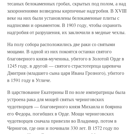
тесаных белокаменных гробах, скрытых под полом, а над
захоронениями возведены кирпичные надгробия. В XVIII
веке на них были установлены белокаменные плиты с
надписями и орнаментом. В 1903 году, чтобы охранить
надгробия от разрушения, их заключили в медные чехлы.
На полу собора расположились две раки со святыми
мощами. В одной из них покоятся останки святого
благоверного князя-мученика, убитого в Золотой Орде в
1245 году, в другой — святого страстотерпца царевича
Дмитрия (младшего сына царя Ивана Грозного), убитого
в 1591 году в Угличе.
В царствование Екатерины II по воле императрицы была
устроена рака для мощей святых черниговских
чудотворцев — благоверного князя Михаила и боярина
его Федора, погибших в Орде. Мощи черниговских
чудотворцев сначала привезли во Владимир, потом в
Чернигов, где они и почивали 330 лет. В 1572 году по