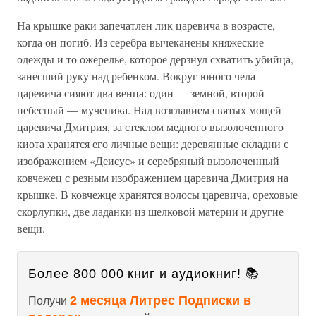
На крышке раки запечатлен лик царевича в возрасте,
когда он погиб. Из серебра вычеканены княжеские
одежды и то ожерелье, которое дерзнул схватить убийца,
занесший руку над ребенком. Вокруг юного чела
царевича сияют два венца: один — земной, второй
небесный — мученика. Над возглавием святых мощей
царевича Дмитрия, за стеклом медного вызолоченного
киота хранятся его личные вещи: деревянные складни с
изображением «Деисус» и серебряный вызолоченный
ковчежец с резным изображением царевича Дмитрия на
крышке. В ковчежце хранятся волосы царевича, ореховые
скорлупки, две ладанки из шелковой материи и другие
вещи.
Более 800 000 книг и аудиокниг! 📚
2 месяца Литрес Подписки в
Получи