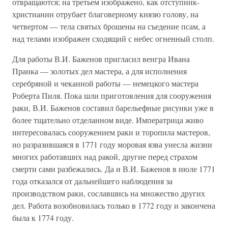
отвращаются; на третьем изображено, как отступник-
христианин отрубает благоверному князю голову, на
четвертом — тела святых брошены на съедение псам, а
над телами изображен сходящий с небес огненный столп.
Для работы В.И. Баженов пригласил венгра Ивана
Пранка — золотых дел мастера, а для исполнения
серебряной и чеканной работы — немецкого мастера
Роберта Пиля. Пока шли приготовления для сооружения
раки, В.И. Баженов составил барельефные рисунки уже в
более тщательно отделанном виде. Императрица живо
интересовалась сооружением раки и торопила мастеров,
но разразившаяся в 1771 году моровая язва унесла жизни
многих работавших над ракой, другие перед страхом
смерти сами разбежались. Да и В.И. Баженов в июле 1771
года отказался от дальнейшего наблюдения за
производством раки, сославшись на множество других
дел. Работа возобновилась только в 1772 году и закончена
была к 1774 году.