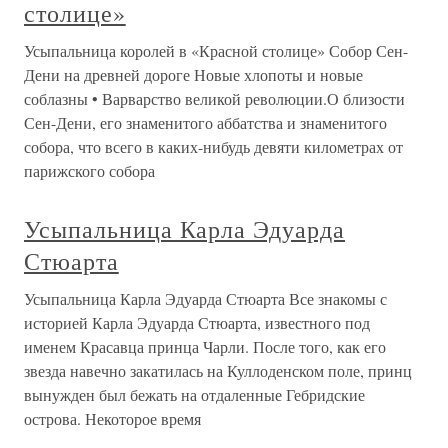
столице»
Усыпальница королей в «Красной столице» Собор Сен-
Дени на древней дороге Новые хлопоты и новые
соблазны • Варварство великой революции.О близости
Сен-Дени, его знаменитого аббатства и знаменитого
собора, что всего в каких-нибудь девяти километрах от
парижского собора
Усыпальница Карла Эдуарда
Стюарта
Усыпальница Карла Эдуарда Стюарта Все знакомы с
историей Карла Эдуарда Стюарта, известного под
именем Красавца принца Чарли. После того, как его
звезда навечно закатилась на Куллоденском поле, принц
вынужден был бежать на отдаленные Гебридские
острова. Некоторое время