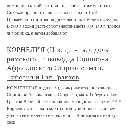
лимонника китайского, моют, дробят, отжимают сок.
Сок, как правило, надо разбавлять водой 1 к 4.
Применяют спиртово-водные настойки, водные отвары.
В 500 г водки растворяют (настаивают) 100–150 г плодов
лимонника, а затем добавляют
КОРНЕЛИЯ (II в. до н. э.), дочь
римского полководца Сципиона
Африканского Старшего, мать
Тиберия и Гая Гракхов
КОРНЕЛИЯ (II в. до н. э.), дочь римского полководца
Сципиона Африканского Старшего, мать Тиберия и Гая
Гракхов Величайшее сокровище женщины – ее дети. * * *
Корнелия отвечала тем, кто после убийства ее сыновей
утешал ее и называл несчастной: – Я никогда не назову
себя