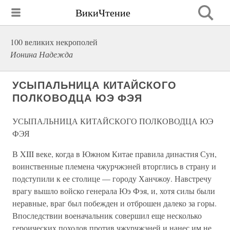
ВикиЧтение
100 великих некрополей
Ионина Надежда
УСЫПАЛЬНИЦА КИТАЙСКОГО
ПОЛКОВОДЦА ЮЭ ФЭЯ
УСЫПАЛЬНИЦА КИТАЙСКОГО ПОЛКОВОДЦА ЮЭ
ФЭЯ
В XIII веке, когда в Южном Китае правила династия Сун,
воинственные племена чжурчжэней вторглись в страну и
подступили к ее столице — городу Ханчжоу. Навстречу
врагу вышло войско генерала Юэ Фэя, и, хотя силы были
неравные, враг был побежден и отброшен далеко за горы.
Впоследствии военачальник совершил еще несколько
героических походов против чжурчжэней и нанес им не