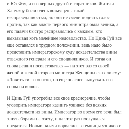
и Юэ Фэя, и его верных друзей и соратников. Жители
Ханчжоу были очень возмущены такой
несправедливостью, но они не смели поднять голос
против, так как власть первого министра была велика, а
его палачи быстро расправлялись с каждым, кто
выказывал хоть малейшее недовольство. Но Цинь Гуй все
еще оставался в трудном положении, ведь надо было
представить императорскому суду доказательства вины
отважного генерала и его сподвижников. И тогда он
снова решил посоветоваться — на этот раз со своей
женой и женой второго министра Женщины сказали ему:
«Ловить тигра опасно, но еще опаснее выпускать его
снова на волю».
И Цинь Гуй употребил все свое красноречие, чтобы
уговорить императора казнить узников без всяких
доказательств их вины. Император во время его речи был
занят сборами на охоту, и на этот раз послушался
предателя. Ночью палачи ворвались в темницы узников и