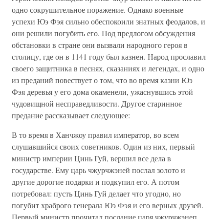
одно сокрушительное поражение. Однако военные
успехи Юэ Фэя сильно обеспокоили знатных феодалов, и
они решили погубить его. Под предлогом обсуждения
обстановки в стране они вызвали народного героя в
столицу, где он в 1141 году был казнен. Народ прославил
своего защитника в песнях, сказаниях и легендах, и одно
из преданий повествует о том, что во время казни Юэ
Фэя деревья у его дома окаменели, ужаснувшись этой
чудовищной несправедливости. Другое старинное
предание рассказывает следующее:
В то время в Ханчжоу правил император, во всем
слушавшийся своих советников. Один из них, первый
министр империи Цинь Гуй, вершил все дела в
государстве. Ему царь чжурчжэней послал золото и
другие дорогие подарки и подкупил его. А потом
потребовал: пусть Цинь Гуй делает что угодно, но
погубит храброго генерала Юэ Фэя и его верных друзей.
Первый министр прочитал послание царя чжурчжэнеп