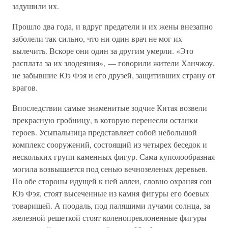
задушили их.
Прошло два года, и вдруг предатели и их жены внезапно
заболели так сильно, что ни один врач не мог их
вылечить. Вскоре они один за другим умерли. «Это
расплата за их злодеяния», — говорили жители Ханчжоу,
не забывшие Юэ Фэя и его друзей, защитивших страну от
врагов.
Впоследствии самые знаменитые зодчие Китая возвели
прекрасную гробницу, в которую перенесли останки
героев. Усыпальница представляет собой небольшой
комплекс сооружений, состоящий из четырех беседок и
нескольких групп каменных фигур. Сама куполообразная
могила возвышается под сенью вечнозеленых деревьев.
По обе стороны идущей к ней аллеи, словно охраняя сон
Юэ Фэя, стоят высеченные из камня фигуры его боевых
товарищей. А поодаль, под палящими лучами солнца, за
железной решеткой стоят коленопреклоненные фигуры