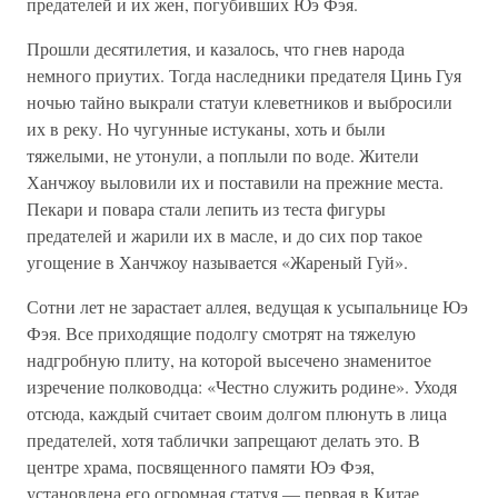
предателей и их жен, погубивших Юэ Фэя.
Прошли десятилетия, и казалось, что гнев народа
немного приутих. Тогда наследники предателя Цинь Гуя
ночью тайно выкрали статуи клеветников и выбросили
их в реку. Но чугунные истуканы, хоть и были
тяжелыми, не утонули, а поплыли по воде. Жители
Ханчжоу выловили их и поставили на прежние места.
Пекари и повара стали лепить из теста фигуры
предателей и жарили их в масле, и до сих пор такое
угощение в Ханчжоу называется «Жареный Гуй».
Сотни лет не зарастает аллея, ведущая к усыпальнице Юэ
Фэя. Все приходящие подолгу смотрят на тяжелую
надгробную плиту, на которой высечено знаменитое
изречение полководца: «Честно служить родине». Уходя
отсюда, каждый считает своим долгом плюнуть в лица
предателей, хотя таблички запрещают делать это. В
центре храма, посвященного памяти Юэ Фэя,
установлена его огромная статуя — первая в Китае,