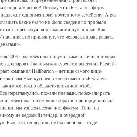
на фондовом рынке! Потому что «Бектал» – фирма
ринадлежит одноименному почтенному семейству. А раз
 оглашать какие бы то ни было сведения о прибыли,
триптизе, преследующем компании публичные. Как
 нас никак не привыкнут, что человек вправе решать
деньгами».
преля 2003 года «Бектал» получил самый сочный подряд
ов долларов). Главным конкурентом выступал Parson’s
рает компания Halliburton – детище самого вице-
е-таки лакомый кусочек отошел именно «Бекталу».
о каким же нужно обладать влиянием, чтобы
Все переглянулись, пожали плечами, побежали рыть
вления «Бектала» на публике обратно пропорциональна
мпании мы узнаем всегда постфактум. Типа: на
никому не ведомый) тендер, и очередной
». Был этот тендер или не был вообще – поди