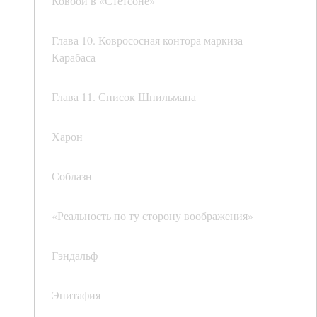
Ковбой в «Стетсоне»
Глава 10. Коврососная контора маркиза
Карабаса
Глава 11. Список Шпильмана
Харон
Соблазн
«Реальность по ту сторону воображения»
Гэндальф
Эпитафия