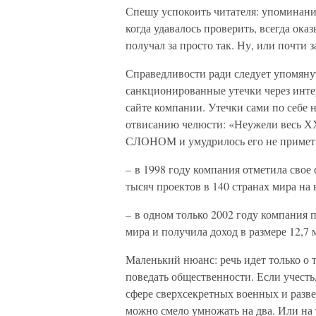
Спешу успокоить читателя: упоминание
когда удавалось проверить, всегда оказ
получал за просто так. Ну, или почти з
Справедливости ради следует упомяну
санкционированные утечки через инте
сайте компании. Утечки сами по себе 
отвисанию челюсти: «Неужели весь Х
СЛОНОМ и умудрилось его не примети
– в 1998 году компания отметила свое 
тысяч проектов в 140 странах мира на 
– в одном только 2002 году компания п
мира и получила доход в размере 12,7
Маленький нюанс: речь идет только о 
поведать общественности. Если учесть
сфере сверхсекретных военных и разве
можно смело умножать на два. Или на т