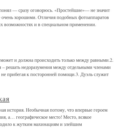
 понял — сразу оговорюсь. «Простейшие»— не значит
е очень хорошими. Отличия подобных фотоаппаратов
х возможностях и в специальном применении.
 может и должна происходить только между равными.2.
и – решать недоразумения между отдельными членами
 не прибегая к посторонней помощи.3. Дуэль служит
кая
ная история. Необычная потому, что впервые героем
ния, а… географическое место! Место, всякое
водило к жутким махинациям и злейшим