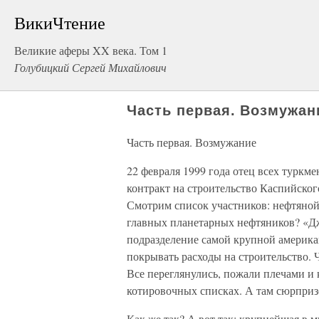
ВикиЧтение
Великие аферы XX века. Том 1
Голубицкий Сергей Михайлович
Часть первая. Возмужан
Часть первая. Возмужание
22 февраля 1999 года отец всех турк
контракт на строительство Каспийско
Смотрим список участников: нефтяной 
главных планетарных нефтяников? «Д
подразделение самой крупной америка
покрывать расходы на строительство. 
Все переглянулись, пожали плечами и 
котировочных списках. А там сюрпризе
Как же так? А вот так: крупнейшая в м