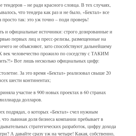
 тендеров – не ради красного словца. В тех случаях,
ывалось, что тендера как раз и не было, «Бектал» все
а просто так: это уж точно – поди проверь!
ть и официальные источники: строго дозированные и
рвью первых лиц и пресс-релизы, размещенные на
ничего не объясняют, зато способствуют дальнейшему
Х век человечество прожило по соседству с ТАКИМ
ть?!» Вот лишь несколько официальных цифр:
столетие. За это время «Бектал» реализовал свыше 20
всех шести континентах;
риняла участие в 900 новых проектах в 60 странах
 миллиарда долларов.
тех подрядах, о которых «Бектал» счел нужным
, что львиная доля бизнеса компании пребывает в
дывательных стратегических разработок, цифру дохода
ри? А давайте сразу уж на четыре! Какая, собственно,