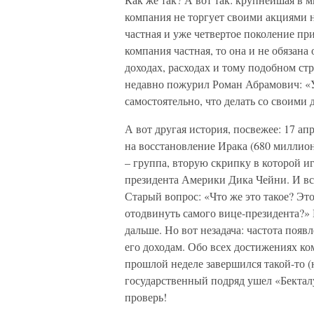
компания не торгует своими акциями 
частная и уже четвертое поколение п
компания частная, то она и не обязана
доходах, расходах и тому подобном с
недавно пожурил Роман Абрамович: «У
самостоятельно, что делать со своими 
А вот другая история, посвежее: 17 а
на восстановление Ирака (680 миллион
– группа, вторую скрипку в которой иг
президента Америки Дика Чейни. И вс
Старый вопрос: «Что же это такое? Эт
отодвинуть самого вице-президента?» 
дальше. Но вот незадача: частота поя
его доходам. Обо всех достижениях ко
прошлой неделе завершился такой-то (
государственный подряд ушел «Бекталу
проверь!