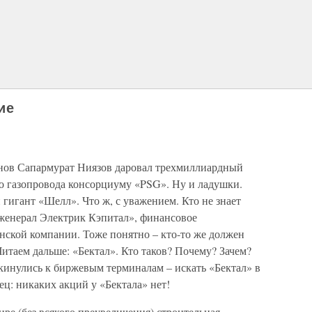
ие
менов Сапармурат Ниязов даровал трехмиллиардный
го газопровода консорциуму «PSG». Ну и ладушки.
гигант «Шелл». Что ж, с уважением. Кто не знает
женерал Электрик Кэпитал», финансовое
нской компании. Тоже понятно – кто-то же должен
Читаем дальше: «Бектал». Кто таков? Почему? Зачем?
кинулись к биржевым терминалам – искать «Бектал» в
ц: никаких акций у «Бектала» нет!
ире (без всякого преувеличения) строительная