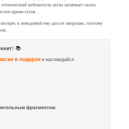
ш хтонический небожитель легко затмевает своих
етлое время суток.
 интерес к неведомой ему доселе зверушке, поэтому
ием.
книг! 📚
писки в подарок
и наслаждайся
омительным фрагментом.