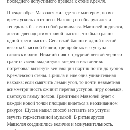
последнего допустимого предела к стене Кремля.
Прежде образ Мавзолея жил где-то с мастером, но все
время ускользал от него. Наконец он обнаружился и
теперь как бы само собой развивался. Мавзолей поднялся,
достиг двенадцатиметровой высоты, что было равно
одной трети высоты Сенатской башни и одной шестой
высоты Спасской башни, три дробных его уступа
слились в один. Нижний пояс с траурной лентой черного
гранита смело выдвинулся вперед и настойчиво
потребовал вытянуть венчающий портик почти до зубцов
Кремлевской стены. Пришла и ещё одна удивительная
находка: если смягчить левый угол, то почти незаметная
асимметричность оживит перепад уступов, игру объемов,
цветовую гамму поясов. Гранитный Мавзолей будет с
каждой новой точки площади видеться в неожиданном
ракурсе. Щусев нашел способ заставить его уступы
звучать торжественной музыкой. В ритме ярусов
Мавзолея соединились величие и монументальность,