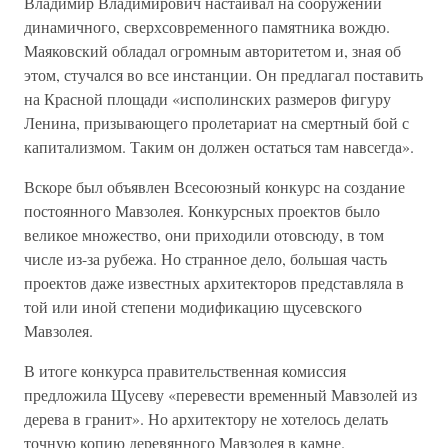
Владимир Владимирович настаивал на сооружении
динамичного, сверхсовременного памятника вождю.
Маяковский обладал огромным авторитетом и, зная об
этом, стучался во все инстанции. Он предлагал поставить
на Красной площади «исполинских размеров фигуру
Ленина, призывающего пролетариат на смертный бой с
капитализмом. Таким он должен остаться там навсегда».
Вскоре был объявлен Всесоюзный конкурс на создание
постоянного Мавзолея. Конкурсных проектов было
великое множество, они приходили отовсюду, в том
числе из-за рубежа. Но странное дело, большая часть
проектов даже известных архитекторов представляла в
той или иной степени модификацию щусевского
Мавзолея.
В итоге конкурса правительственная комиссия
предложила Щусеву «перевести временный Мавзолей из
дерева в гранит». Но архитектору не хотелось делать
точную копию деревянного Мавзолея в камне.