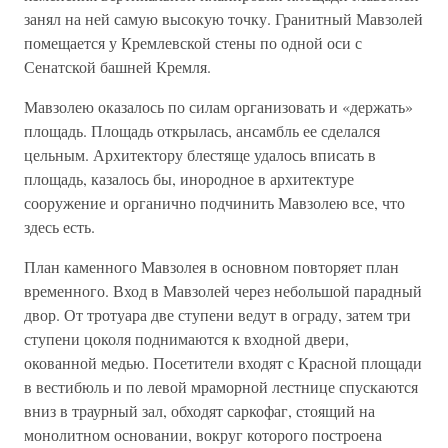
занял на ней самую высокую точку. Гранитный Мавзолей
помещается у Кремлевской стены по одной оси с
Сенатской башней Кремля.
Мавзолею оказалось по силам организовать и «держать»
площадь. Площадь открылась, ансамбль ее сделался
цельным. Архитектору блестяще удалось вписать в
площадь, казалось бы, инородное в архитектуре
сооружение и органично подчинить Мавзолею все, что
здесь есть.
План каменного Мавзолея в основном повторяет план
временного. Вход в Мавзолей через небольшой парадный
двор. От тротуара две ступени ведут в ограду, затем три
ступени цоколя поднимаются к входной двери,
окованной медью. Посетители входят с Красной площади
в вестибюль и по левой мраморной лестнице спускаются
вниз в траурный зал, обходят саркофаг, стоящий на
монолитном основании, вокруг которого построена