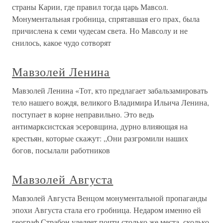
страны Карии, где правил тогда царь Мавсол.
Монументальная гробница, спрятавшая его прах, была
причислена к семи чудесам света. Но Мавсолу и не
снилось, какое чудо сотворят
Мавзолей Ленина
Мавзолей Ленина «Тот, кто предлагает забальзамировать
тело нашего вождя, великого Владимира Ильича Ленина,
поступает в корне неправильно. Это ведь
антимарксистская эсеровщина, дурно влияющая на
крестьян, которые скажут: „Они разгромили наших
богов, посылали работников
Мавзолей Августа
Мавзолей Августа Венцом монументальной пропаганды
эпохи Августа стала его гробница. Недаром именно ей
географ Страбон уделяет почти столько же места, сколько