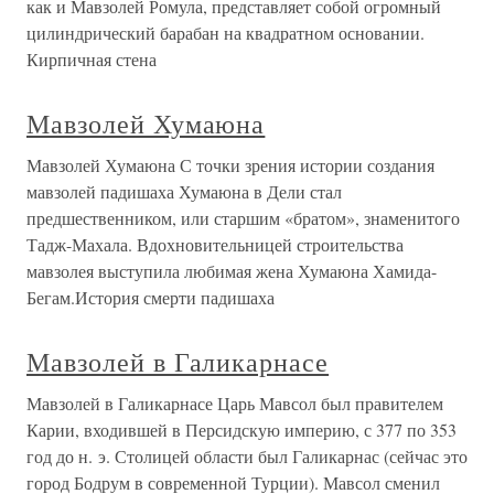
как и Мавзолей Ромула, представляет собой огромный
цилиндрический барабан на квадратном основании.
Кирпичная стена
Мавзолей Хумаюна
Мавзолей Хумаюна С точки зрения истории создания
мавзолей падишаха Хумаюна в Дели стал
предшественником, или старшим «братом», знаменитого
Тадж-Махала. Вдохновительницей строительства
мавзолея выступила любимая жена Хумаюна Хамида-
Бегам.История смерти падишаха
Мавзолей в Галикарнасе
Мавзолей в Галикарнасе Царь Мавсол был правителем
Карии, входившей в Персидскую империю, с 377 по 353
год до н. э. Столицей области был Галикарнас (сейчас это
город Бодрум в современной Турции). Мавсол сменил