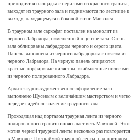
приподнятая площадка с перилами из красного гранита,
выходят из траурного зала и поднимаются по лестнице к
выходу, находящемуся в боковой стене Мавзолея.
В траурном зале саркофаг поставлен на монолит из
черного Лабрадора, помещенный в центре зала. Стены
зала облицованы лабрадором черного и серого цвета.
Панель выполнена из черного лабрадорита с поясом из
черного Лабрадора. На черную панель опираются
красные порфировые пилястры, окаймленные полосами
из черного полированного Лабрадора.
Архитектурно-художественное оформление зала
выполнено Щусевым с величайшим мастерством и четко
передает идейное значение траурного зала.
Проходящая над порталом траурная лента из черного
полированного гранита опоясывает весь Мавзолей. Этот
мотив черной траурной ленты несколько раз повторяется
в Мавзолее. Под каймой траурной ленты, над порталом