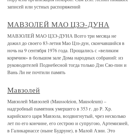
записей или устных распоряжений
МАВЗОЛЕЙ МАО ЦЗЭ-ДУНА
МАВЗОЛЕЙ МАО ЦЗЭ-ДУНА Всего три месяца не
дожил до своего 83-летия Мао Цзэ-дун, скончавшийся в
ночь на 9 сентября 1976 года. Прощались с «великим
кормчим» в большом зале Дома народных собраний: из
руководителей Поднебесной тогда только Дэн Сяо-пин и
Вань Ли не почтили память
Мавзолей
Мавзолей Мавзолей (Maussoleion, Mausoleum) –
надгробный памятник умершего в 353 г. до Р. Хр.
карийского царя Мавзола, воздвигнутый, чрез несколько
лет по его кончине, его сестрою и супругою, Артемизией,
в Галикарнассе (ныне Будруне), в Малой Азии. Это