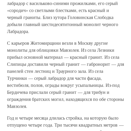
лабрадор с васильково-синими прожилками, его серый
«сородич» со светлыми блестками, есть красный и
черный граниты. Близ хутора Головинская Слободка
добыли главный шестидесятитонный монолит черного
Лабрадора.
С карьеров Житомирщини везли в Москву другие
монолиты для облицовки Мавзолея. Из села Лезники
прибыл основной материал — красный гранит. Из села
Слипицы доставили черный гранит — габронорит — для
панелей стен лестниц и Траурного зала. Из села
Турчинки — серый лабрадор для части фасада,
вестибюля, полов, ограды вокруг усыпальницы. Из-под
Бердичева прислали серый гранит — для трибун и
ограждения братских могил, находящихся по обе стороны
Мавзолея.
Год и четыре месяца длилась стройка, на которую было
отпущено четыре года. Три тысячи квадратных метров —