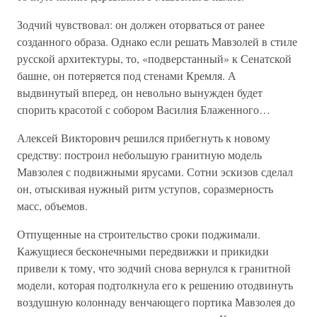
Зодчий чувствовал: он должен оторваться от ранее
созданного образа. Однако если решать Мавзолей в стиле
русской архитектуры, то, «подверстанный» к Сенатской
башне, он потеряется под стенами Кремля. А
выдвинутый вперед, он невольно вынужден будет
спорить красотой с собором Василия Блаженного…
Алексей Викторович решился прибегнуть к новому
средству: построил небольшую гранитную модель
Мавзолея с подвижными ярусами. Сотни эскизов сделал
он, отыскивая нужный ритм уступов, соразмерность
масс, объемов.
Отпущенные на строительство сроки поджимали.
Кажущиеся бесконечными передвижки и прикидки
привели к тому, что зодчий снова вернулся к гранитной
модели, которая подтолкнула его к решению отодвинуть
воздушную колоннаду венчающего портика Мавзолея до