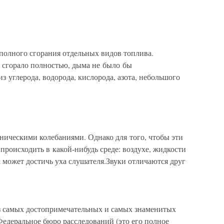
еполного сгорания отдельных видов топлива.
во сгорало полностью, дыма не было бы
з углерода, водорода, кислорода, азота, небольшого
ническими колебаниями. Однако для того, чтобы эти
роисходить в какой-нибудь среде: воздухе, жидкости
к может достичь уха слушателя.Звуки отличаются друг
з самых достопримечательных и самых знаменитых
Федеральное бюро расследований (это его полное