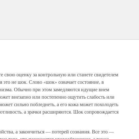
е свою оценку за контрольную или станете свидетелем
 это не шок. Слово «шок» означает состояние, в
анизма. Обычно при этом замедляются идущие внем
может внезапно или постепенно ощутить слабость или
может сильно побледнеть, а его кожа может похолодеть
отливость, а зрачки расширяются. Шок сопровождается
йства, а закончиться — потерей сознания. Все это —
ие того, что понижается кровообращение, а также