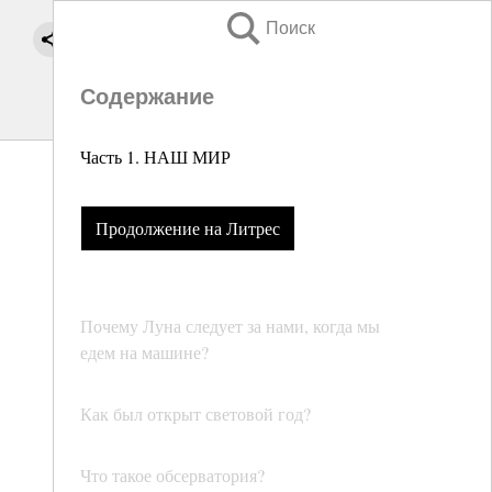
Поиск
Содержание
Часть 1. НАШ МИР
Продолжение на Литрес
Почему Луна следует за нами, когда мы
едем на машине?
Как был открыт световой год?
Что такое обсерватория?