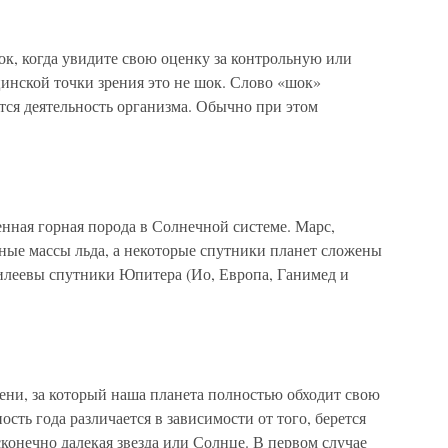
к, когда увидите свою оценку за контрольную или
цинской точки зрения это не шок. Слово «шок»
ется деятельность организма. Обычно при этом
енная горная порода в Солнечной системе. Марс,
ные массы льда, а некоторые спутники планет сложены
лилеевы спутники Юпитера (Ио, Европа, Ганимед и
емени, за который наша планета полностью обходит свою
сть года различается в зависимости от того, берется
сконечно далекая звезда или Солнце. В первом случае