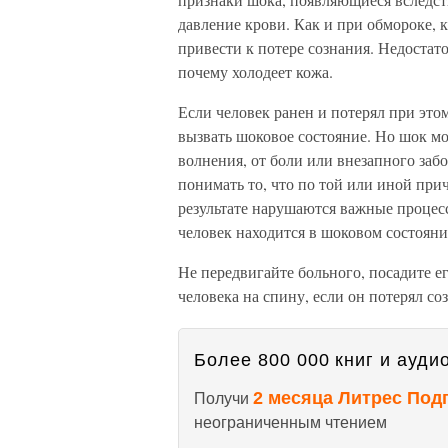
давление крови. Как и при обмороке, 
привести к потере сознания. Недостат
почему холодеет кожа.
Если человек ранен и потерял при этом
вызвать шоковое состояние. Но шок мо
волнения, от боли или внезапного заб
понимать то, что по той или иной при
результате нарушаются важные процесс
человек находится в шоковом состояни
Не передвигайте больного, посадите е
человека на спину, если он потерял со
Более 800 000 книг и аудио
2 месяца Литрес Под
Получи
неограниченным чтением