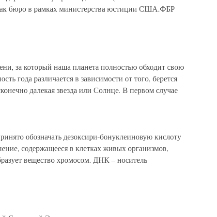
 как бюро в рамках министерства юстиции США.ФБР
емени, за который наша планета полностью обходит свою
сть года различается в зависимости от того, берется
сконечно далекая звезда или Солнце. В первом случае
ринято обозначать дезоксири-бонуклеиновую кислоту
ение, содержащееся в клетках живых организмов,
бразует вещество хромосом. ДНК – носитель