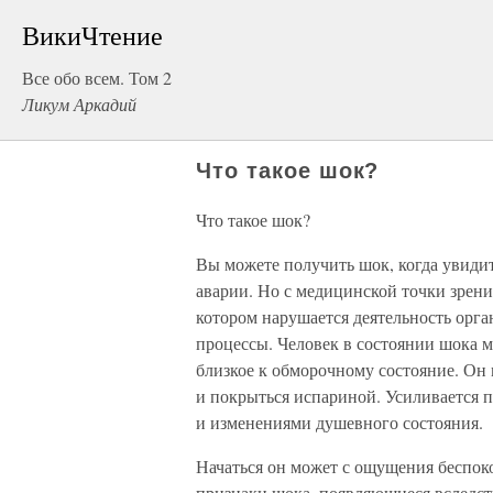
ВикиЧтение
Все обо всем. Том 2
Ликум Аркадий
Что такое шок?
Что такое шок?
Вы можете получить шок, когда увидит
аварии. Но с медицинской точки зрения
котором нарушается деятельность орг
процессы. Человек в состоянии шока 
близкое к обморочному состояние. Он 
и покрыться испариной. Усиливается п
и изменениями душевного состояния.
Начаться он может с ощущения беспоко
признаки шока, появляющиеся вследств