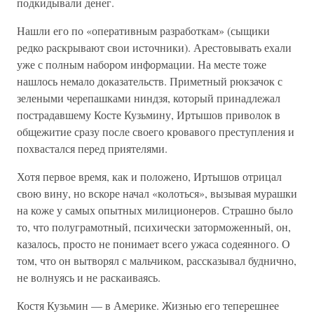
подкидывали денег.
Нашли его по «оперативным разработкам» (сыщики
редко раскрывают свои источники). Арестовывать ехали
уже с полным набором информации. На месте тоже
нашлось немало доказательств. Приметный рюкзачок с
зелеными черепашками ниндзя, который принадлежал
пострадавшему Косте Кузьмину, Иртышов приволок в
общежитие сразу после своего кровавого преступления и
похвастался перед приятелями.
Хотя первое время, как и положено, Иртышов отрицал
свою вину, но вскоре начал «колоться», вызывая мурашки
на коже у самых опытных милиционеров. Страшно было
то, что полуграмотный, психически заторможенный, он,
казалось, просто не понимает всего ужаса содеянного. О
том, что он вытворял с мальчиком, рассказывал буднично,
не волнуясь и не раскаиваясь.
Костя Кузьмин — в Америке. Жизнью его теперешнее