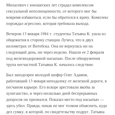
Михасевич с юношеских лет страдал комплексом
сексуальной неполноценности, от которого мог бы
вовремя избавиться, если бы обратился к врачу. Комплекс
порождал агрессию, которая требовала выхода.
Вечером 13 января 1984 г. студентка Татьяна К. ушла из
общежития в сторону станции Лучеса, что в двух
километрах от Витебска. Она не вернулась ни на
следующий день, ни через неделю. Нашли ее 2 февраля
под железнодорожной насыпью. После обнаружения
трупа несчастной Татьяны К. началось следствие.
Был заподозрен молодой шофер Олег Адамов,
работавший 13 января неподалеку от железной дороги, в
песчаном карьере. Его вскоре арестовали якобы за
хулиганство, и через несколько дней беспрерывных
допросов он признался. Показал место под насыпью —
здесь убил. Правда, никак не мог толком объяснить, куда
дел сумку, в которой, по свидетельству подруг, Татьяна