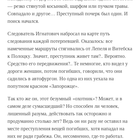
— резко стянутой косынкой, шарфом или пучком травы.
Совпадало и другое… Преступный почерк был один. И
поиск начался.
Следователь Игнатович набросал на карте путь
следования каждой потерпевшей. Оказалось: все
намеченные маршруты стягивались от Лепеля и Витебска
к Полоцку. Значит, преступник живет там?.. Вероятно.
Средство его передвижения?.. Те немногие, кто видел у
дороги женшин, потом погибших, говорили, что они
садились в автофургон. Но одна из них уехала на
попутном красном «Запорожце».
Так кто же он, этот безумный «охотник»? Может, и в
самом деле сумасшедший? Но способен ли человек,
лишенный разума, действовать так осторожно и
продуманно столько лет? Ведь он ни разу не оставил на
месте преступления вещей погибших, хотя нападал на
них не ради грабежа. Он, несомненно, где-то работал.