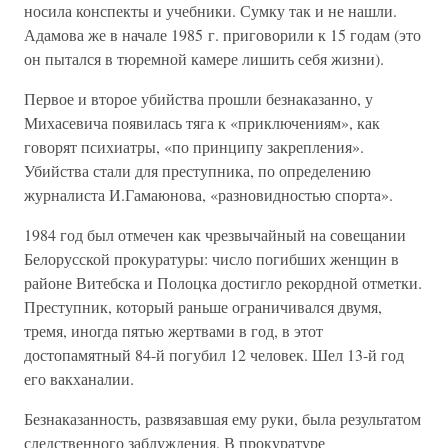
носила конспекты и учебники. Сумку так и не нашли.
Адамова же в начале 1985 г. приговорили к 15 годам (это
он пытался в тюремной камере лишить себя жизни).
Первое и второе убийства прошли безнаказанно, у
Михасевича появилась тяга к «приключениям», как
говорят психиатры, «по принципу закрепления».
Убийства стали для преступника, по определению
журналиста И.Гамаюнова, «разновидностью спорта».
1984 год был отмечен как чрезвычайный на совещании
Белорусской прокуратуры: число погибших женщин в
районе Витебска и Полоцка достигло рекордной отметки.
Преступник, который раньше ограничивался двумя,
тремя, иногда пятью жертвами в год, в этот
достопамятный 84-й погубил 12 человек. Шел 13-й год
его вакханалии.
Безнаказанность, развязавшая ему руки, была результатом
следственного заблуждения. В прокуратуре