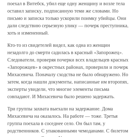
поехал в Витебск, убил еще одну женщину и возле тела
оставил записку, подписанную теми же словами. Но
письмо и записка только ускорили поимку убийцы. Они
дали следствию серьезную улику — почерк преступника,
хоть и измененный.
Кто-то из свидетелей видел, как одна из женщин
незадолго до смерти садилась в красный «Запорожец».
Следователи, проверяя почерки всех владельцев красных
«Запорожцев» в окрестных районах, проверили и почерк
Михасевича. Поначалу сходства не было обнаружено. Но
затем, когда нашли документы, написанные им второпях,
эксперты увидели, что многие элементы письма
совпадают. И Михасевича было решено задержать.
Три группы захвата выехали на задержание. Дома
Михасевича на оказалось. На работе — тоже. Третья
группа поехала в соседнее село. Он был там, у
родственников. С упакованными чемоданами. С билетом