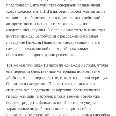
предполагали, что убийства совершали разные люди.
Когда следователь Н.И.Игнатович посмел усомниться в
виновности обвиняемых и в правильности действий
авторитетного «спеца», его тут же вывели из
следственной группы. А первый заместитель министра
внутренних дел Белоруссии с раздражением назвал
поведение Николая Ивановича «несерьезным», а его
самого — «мальчишкой», который навязывает
обсуждение вопроса, давно решенного.
Тот же «мальчишка» Игнатович однажды настоял, чтобы
ему передали следственные материалы по всем этим
убийствам — и нераскрытые, и те, что прошли через суд.
Он читал их медленно. Перечитывал, вписывал в
специальные следственные карточки обстоятельства
гибели женщин. Карточек к тому времени было уже
больше тридцати. Заполнив их, Игнатович увидел
характерные подробности: все женщины гибли
неподалеку от дорог, все были задушены одним способом