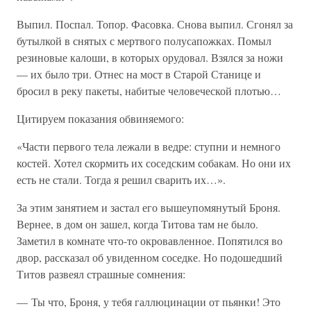
Выпил. Поспал. Топор. Фасовка. Снова выпил. Сгонял за
бутылкой в снятых с мертвого полусапожках. Помыл
резиновые калоши, в которых орудовал. Взялся за ножи
— их было три. Отнес на мост в Старой Станице и
бросил в реку пакеты, набитые человеческой плотью…
Цитируем показания обвиняемого:
«Части первого тела лежали в ведре: ступни и немного
костей. Хотел скормить их соседским собакам. Но они их
есть не стали. Тогда я решил сварить их…».
За этим занятием и застал его вышеупомянутый Броня.
Вернее, в дом он зашел, когда Титова там не было.
Заметил в комнате что-то окровавленное. Попятился во
двор, рассказал об увиденном соседке. Но подошедший
Титов развеял страшные сомнения:
— Ты что, Броня, у тебя галлюцинации от пьянки! Это