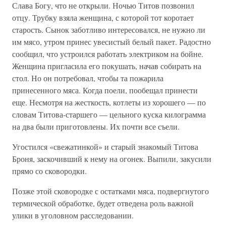
Слава Богу, что не открыли. Ночью Титов позвонил
отцу. Трубку взяла женщина, с которой тот коротает
старость. Сынок заботливо интересовался, не нужно ли
им мясо, утром принес увесистый белый пакет. Радостно
сообщил, что устроился работать электриком на бойне.
Женщина пригласила его покушать, начав собирать на
стол. Но он потребовал, чтобы та пожарила
принесенного мяса. Когда поели, пообещал принести
еще. Несмотря на жесткость, котлеты из хорошего — по
словам Титова-старшего — цельного куска килограмма
на два были приготовлены. Их почти все съели.
Угостился «свежатинкой» и старый знакомый Титова
Броня, заскочивший к нему на огонек. Выпили, закусили
прямо со сковородки.
Позже этой сковородке с остатками мяса, подвергнутого
термической обработке, будет отведена роль важной
улики в уголовном расследовании.