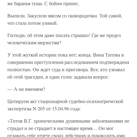
же баранья туша. С бойни принес.
Выпили. Закусили мясом со сковородочки. Той самой,
что стала потом уликой.
Господи, об этом даже писать страшно! Где же предел
человеческим мерзостям?
У этой жуткой истории пока нет; конца. Вина Титова в
совершении преступления расследованием подтверждена
полностью. Он ждет суда и приговора. Все, кто узнавал
об этой трагедии, в один голос задавали вопрос:
— А он вменяем?
Цитируем акт стационарной судебно-психиатрической
экспертизы N 205 от 15.04.96 года:
«Титов В.Г. хроническими душевными заболеваниями не
страдал и не страдает в настоящее время… Он мог
отдавать себе отчете своих действиях и руководить ими.