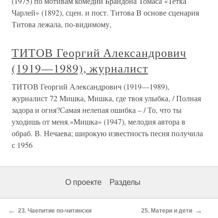
(1975) по мотивам комедии Брандона Томаса «Тетка
Чарлей» (1892), сцен. и пост. Титова В основе сценария
Титова лежала, по-видимому,
ТИТОВ Георгий Александрович
(1919—1989), журналист
ТИТОВ Георгий Александрович (1919—1989),
журналист 72 Мишка, Мишка, где твоя улыбка, / Полная
задора и огня?Самая нелепая ошибка – / То, что ты
уходишь от меня.«Мишка» (1947), мелодия автора в
обраб. В. Нечаева; широкую известность песня получила
с 1956
О проекте
Разделы
←
→
23. Чаепитие по-читински
25. Матери и дети