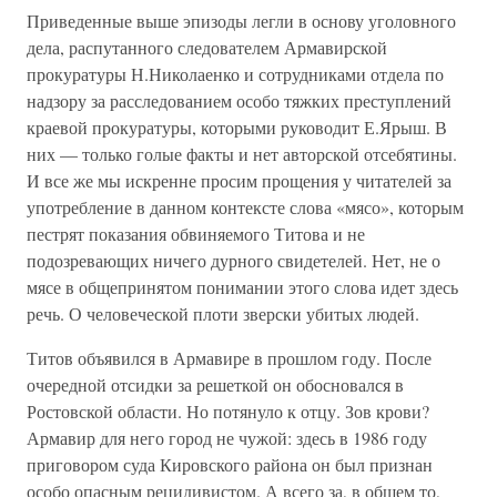
Приведенные выше эпизоды легли в основу уголовного
дела, распутанного следователем Армавирской
прокуратуры Н.Николаенко и сотрудниками отдела по
надзору за расследованием особо тяжких преступлений
краевой прокуратуры, которыми руководит Е.Ярыш. В
них — только голые факты и нет авторской отсебятины.
И все же мы искренне просим прощения у читателей за
употребление в данном контексте слова «мясо», которым
пестрят показания обвиняемого Титова и не
подозревающих ничего дурного свидетелей. Нет, не о
мясе в общепринятом понимании этого слова идет здесь
речь. О человеческой плоти зверски убитых людей.
Титов объявился в Армавире в прошлом году. После
очередной отсидки за решеткой он обосновался в
Ростовской области. Но потянуло к отцу. Зов крови?
Армавир для него город не чужой: здесь в 1986 году
приговором суда Кировского района он был признан
особо опасным рецидивистом. А всего за, в общем то,