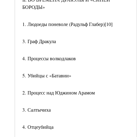
БОРОДЫ»
1. Людоеды поневоле (Радульф Глабер)[10]
3. Граф Дракула
4. Процессы волкодлаков
5. Убийцы с «Батавии»
2. Процесс над Юджином Арамом
3. Салтычиха
4. Отцеубийца