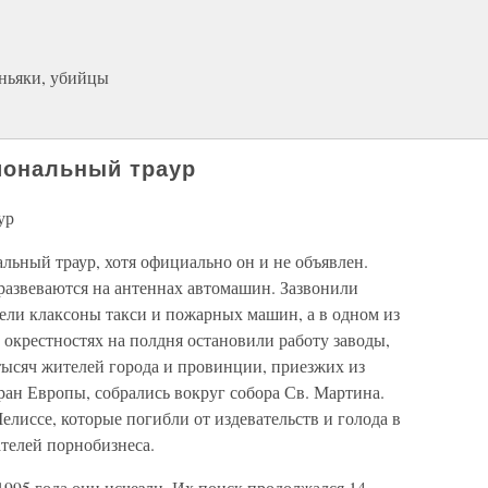
аньяки, убийцы
иональный траур
ур
льный траур, хотя официально он и не объявлен.
азвеваются на антеннах автомашин. Зазвонили
удели клаксоны такси и пожарных машин, а в одном из
окрестностях на полдня остановили работу заводы,
тысяч жителей города и провинции, приезжих из
ран Европы, собрались вокруг собора Св. Мартина.
лиссе, которые погибли от издевательств и голода в
телей порнобизнеса.
 1995 года они исчезли. Их поиск продолжался 14