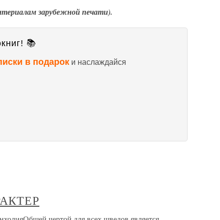
материалам зарубежной печати).
книг! 📚
писки в подарок
и наслаждайся
АКТЕР
яОбщей чертой для всех шведов является