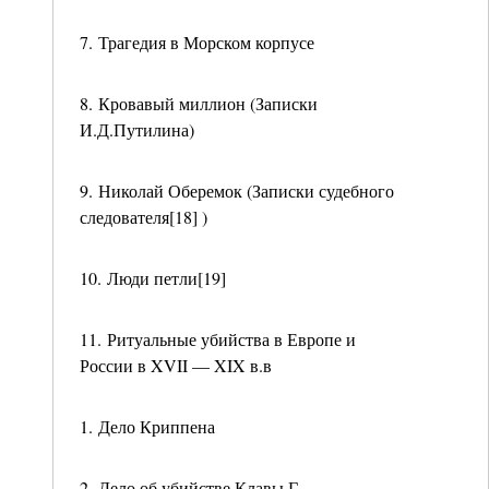
7. Трагедия в Морском корпусе
8. Кровавый миллион (Записки
И.Д.Путилина)
9. Николай Оберемок (Записки судебного
следователя[18] )
10. Люди петли[19]
11. Ритуальные убийства в Европе и
России в XVII — XIX в.в
1. Дело Криппена
2. Дело об убийстве Клавы Г