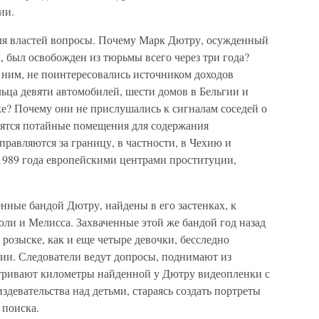
ии.
ля властей вопросы. Почему Марк Дютру, осужденный
, был освобожден из тюрьмы всего через три года?
 ним, не поинтересовались источником доходов
ьца девяти автомобилей, шести домов в Бельгии и
? Почему они не прислушались к сигналам соседей о
роятся потайные помещения для содержания
правляются за границу, в частности, в Чехию и
1989 года европейскими центрами проституции,
енные бандой Дютру, найдены в его застенках, к
и и Мелисса. Захваченные этой же бандой год назад
 розыске, как и еще четыре девочки, бесследно
гии. Следователи ведут допросы, поднимают из
атривают километры найденной у Дютру видеопленки с
евательства над детьми, стараясь создать портреты
 поиска.