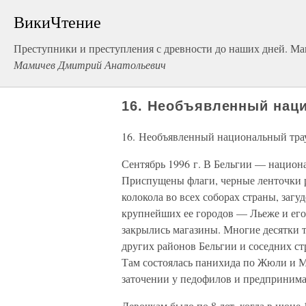
ВикиЧтение
Преступники и преступления с древности до наших дней. М
Мамичев Дмитрий Анатольевич
16. Необъявленный нац
16. Необъявленный национальный тра
Сентябрь 1996 г. В Бельгии — национа
Приспущены флаги, черные ленточки р
колокола во всех соборах страны, заг
крупнейших ее городов — Льеже и его 
закрылись магазины. Многие десятки 
других районов Бельгии и соседних ст
Там состоялась панихида по Жюли и Ме
заточении у педофилов и предпринима
Девочкам было по 8 лет, когда в июне