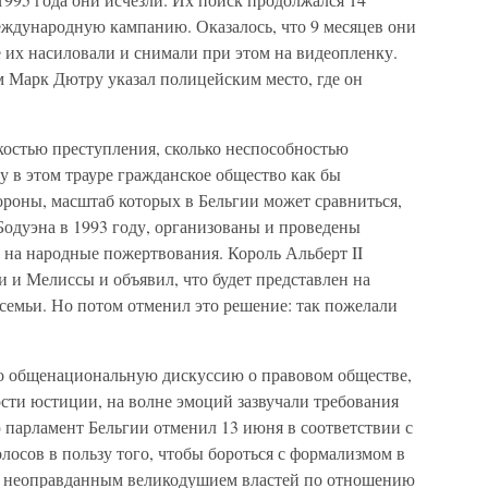
ждународную кампанию. Оказалось, что 9 месяцев они
 их насиловали и снимали при этом на видеопленку.
 Марк Дютру указал полицейским место, где он
костью преступления, сколько неспособностью
у в этом трауре гражданское общество как бы
ороны, масштаб которых в Бельгии может сравниться,
Бодуэна в 1993 году, организованы и проведены
 на народные пожертвования. Король Альберт II
 и Мелиссы и объявил, что будет представлен на
семьи. Но потом отменил это решение: так пожелали
ло общенациональную дискуссию о правовом обществе,
сти юстиции, на волне эмоций зазвучали требования
 парламент Бельгии отменил 13 июня в соответствии с
осов в пользу того, чтобы бороться с формализмом в
 с неоправданным великодушием властей по отношению