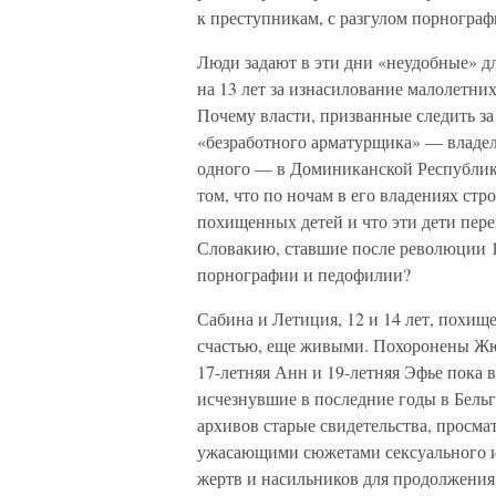
к преступникам, с разгулом порнограф
Люди задают в эти дни «неудобные» д
на 13 лет за изнасилование малолетних
Почему власти, призванные следить за
«безработного арматурщика» — владел
одного — в Доминиканской Республике
том, что по ночам в его владениях ст
похищенных детей и что эти дети пере
Словакию, ставшие после революции 
порнографии и педофилии?
Сабина и Летиция, 12 и 14 лет, похищ
счастью, еще живыми. Похоронены Жюл
17-летняя Анн и 19-летняя Эфье пока в
исчезнувшие в последние годы в Бель
архивов старые свидетельства, просм
ужасающими сюжетами сексуального изд
жертв и насильников для продолжения