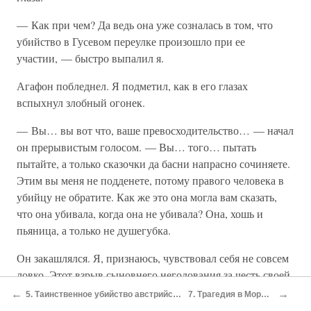
— Как при чем? Да ведь она уже созналась в том, что
убийство в Гусевом переулке произошло при ее
участии, — быстро выпалил я.
Агафон побледнел. Я подметил, как в его глазах
вспыхнул злобный огонек.
— Вы… вы вот что, ваше превосходительство… — начал
он прерывистым голосом. — Вы… того… пытать
пытайте, а только сказочки да басни напрасно сочиняете.
Этим вы меня не подденете, потому правого человека в
убийцу не обратите. Как же это она могла вам сказать,
что она убивала, когда она не убивала? Она, хошь и
пьяница, а только не душегубка.
Он закашлялся. Я, признаюсь, чувствовал себя не совсем
ловко. Этот взрыв сыновнего негодования за честь своей
матери, которую он в то же время называет чуть не
←
→
5. Таинственное убийство австрийского военного агента
7. Трагедия в Морском корпусе
позорным именем, меня поразил.