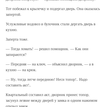
Тот побежал к крылечку и подергал дверь. Она оказалась
запертой.
Услужливые водовоз и булочник стали дергать дверь в
кухню.
Заперта тоже.
— Тогда ломать! — решил помощник. — Как они
запираются?
— Передняя — на ключ, — объяснил дворник, — а в
кухню — на крюк.
— Ну, тогда легче переднюю! Неси топор!.. Надо
составить акт!..
Квартальный составил акт, дворник принес топор,
засунул лезвие между дверей у замка и одним нажимом
открыл замок.