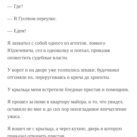
— Где?
— В Гусевом переулке.
— Едем!
Я захватил с собой одного из агентов, ловкого
Юдзелевича, сел в одноколку и поехал, приказав
оповестить судебные власти.
У ворот и на дворе уже толпились зеваки; будочники
отгоняли их, переругиваясь и крича до хрипоты.
У крыльца меня встретили бледные пристав и помощник.
Я прошел за ними в квартиру майора, и то, что увидел,
оставило во мне и до сих пор неизгладимое впечатление
ужаса.
Я вошел не с крыльца, а через кухню, дверь в которую
приказал отворить пристав.