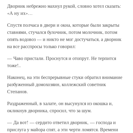
Дворник небрежно махнул рукой, словно хотел сказать:
«А ну их»…
Спустя полчаса в двери и окна, которые были закрыты
ставнями, стучался булочник, потом молочник, потом
опять водовоз — и никто не мог достучаться, а дворник
на все расспросы только говорил:
— Чаво пристали. Проснутся и отопрут. Не терпится
тоже!..
Наконец, на эти беспрерывные стуки обратил внимание
разбуженный домохозяин, коллежский советник
Степанов.
Раздраженный, в халате, он высунулся из окошка и,
окликнув дворника, спросил, что за шум.
— Да вот! — сердито ответил дворник, — господа и
прислуга у майора спят, а эти черти ломятся. Времени