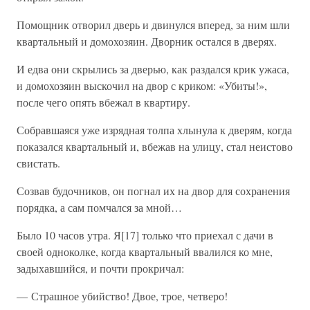
Помощник отворил дверь и двинулся вперед, за ним шли
квартальный и домохозяин. Дворник остался в дверях.
И едва они скрылись за дверью, как раздался крик ужаса,
и домохозяин выскочил на двор с криком: «Убиты!»,
после чего опять вбежал в квартиру.
Собравшаяся уже изрядная толпа хлынула к дверям, когда
показался квартальный и, вбежав на улицу, стал неистово
свистать.
Созвав будочников, он погнал их на двор для сохранения
порядка, а сам помчался за мной…
Было 10 часов утра. Я[17] только что приехал с дачи в
своей одноколке, когда квартальный ввалился ко мне,
задыхавшийся, и почти прокричал:
— Страшное убийство! Двое, трое, четверо!