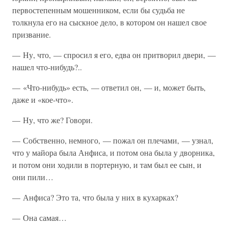
первостепенным мошенником, если бы судьба не
толкнула его на сыскное дело, в котором он нашел свое
призвание.
— Ну, что, — спросил я его, едва он притворил двери, —
нашел что-нибудь?..
— «Что-нибудь» есть, — ответил он, — и, может быть,
даже и «кое-что».
— Ну, что же? Говори.
— Собственно, немного, — пожал он плечами, — узнал,
что у майора была Анфиса, и потом она была у дворника,
и потом они ходили в портерную, и там был ее сын, и
они пили…
— Анфиса? Это та, что была у них в кухарках?
— Она самая…