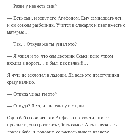
— Разве у нее есть сын?
— Есть сын, и зовут его Агафоном. Ему семнадцать лет,
и он совсем разбойник. Учится в слесарях и пьет вместе с
матерью…
— Так… Откуда же ты узнал это?
— Я узнал и то, что сам дворник Семен рано утром
входил в ворота… и был, как пьяный…
Я чуть не захлопал в ладоши. Да ведь это преступники
сразу налицо.
— Откуда узнал ты это?
— Откуда? Я ходил на улицу и слушал.
Одна баба говорит: это Анфиска из злости, что ее
прогнали; она грозилась убить самое. А тут ввязалась
другая баба: я, говорит, ее вчерась видела ввечеру