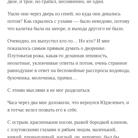
двое, и трое, но грабил, несомненно, не один.
Ушли они через дверь из сеней, но куда они девались
потом? Как скрылись с узлами — было неведомо, потому
что калитка была на запоре, и выхода другого не было.
Очевидно, их выпустил кто-то… Но кто? И мне
показалось самым прямым думать о дворнике.
Плутоватая рожа, какая-то деланная ленивость,
неохотные, уклончивые ответы и потом, очень странное
равнодушие в ответ на беспокойные расспросы водовода,
булочника, молочника, прачки…
С этими мыслями я не мог разделаться.
Часа через два мне доложили, что вернулся Юдзелевич, и
я тотчас велел позвать его к себе.
С острым, красненьким носом, рыжей бородкой клином,
с плутовскими глазами и рябым лицом, маленький,
юркий, пронырливый, наглый, он, вероятно, был бы