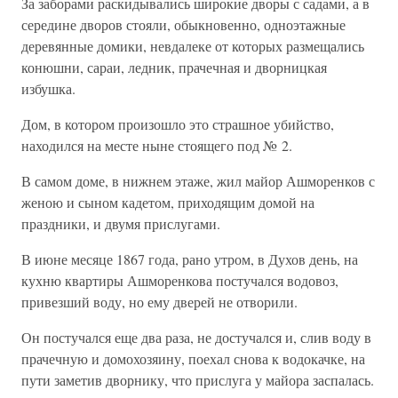
За заборами раскидывались широкие дворы с садами, а в
середине дворов стояли, обыкновенно, одноэтажные
деревянные домики, невдалеке от которых размещались
конюшни, сараи, ледник, прачечная и дворницкая
избушка.
Дом, в котором произошло это страшное убийство,
находился на месте ныне стоящего под № 2.
В самом доме, в нижнем этаже, жил майор Ашморенков с
женою и сыном кадетом, приходящим домой на
праздники, и двумя прислугами.
В июне месяце 1867 года, рано утром, в Духов день, на
кухню квартиры Ашморенкова постучался водовоз,
привезший воду, но ему дверей не отворили.
Он постучался еще два раза, не достучался и, слив воду в
прачечную и домохозяину, поехал снова к водокачке, на
пути заметив дворнику, что прислуга у майора заспалась.