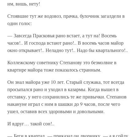
им, вишь, нету!
Стоявшие тут же водовоз, прачка, булочник загалдели в
один голос:
— Завсегда Прасковья рано встает, а тут на! Восемь
часов!.. И господа встают рано!.. В восемь часов майор
окно открывает!.. Неладно тут!.. Надо бы квартального!..
Коллежскому советнику Степанову это безмолвие в
квартире майора тоже показалось странным.
Он знал майора уже 10 лет. Старый служака, тот всегда
просыпался рано и уходил в казармы. Когда вышел в
отставку, у него сохранились те же привычки. Степанов
накануне играл с ним в шашки до 9 часов, после чего
ушел, оставив всех здоровыми и довольными.
И вдруг… такой сон!..
— Беги в квартал, — приказал он дворнику, — а я сойду.