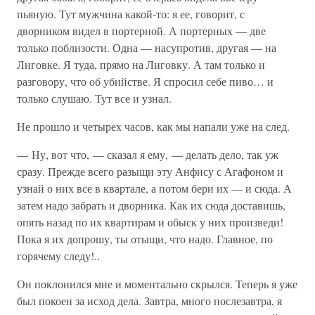
пьяную. Тут мужчина какой-то: я ее, говорит, с
дворником видел в портерной. А портерных — две
только поблизости. Одна — насупротив, другая — на
Лиговке. Я туда, прямо на Лиговку. А там только и
разговору, что об убийстве. Я спросил себе пиво… и
только слушаю. Тут все и узнал.
Не прошло и четырех часов, как мы напали уже на след.
— Ну, вот что, — сказал я ему, — делать дело, так уж
сразу. Прежде всего разыщи эту Анфису с Агафоном и
узнай о них все в квартале, а потом бери их — и сюда. А
затем надо забрать и дворника. Как их сюда доставишь,
опять назад по их квартирам и обыск у них произведи!
Пока я их допрошу, ты отыщи, что надо. Главное, по
горячему следу!..
Он поклонился мне и моментально скрылся. Теперь я уже
был покоен за исход дела. Завтра, много послезавтра, я