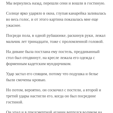
Мы вернулись назад, перешли сени и вошли в гостиную.
Солнце ярко ударяло в окна, глупая канарейка заливалась
во весь голос, и от этого картина показалась мне еще
ужаснее.
Посреди пола, в одной рубашонке, раскинув руки, лежал
мальчик лет тринадцати, тоже с проломленной головой.
На диване была постлана ему постель, преддиванный
стол был отодвинут, на кресле лежала его одежда с
форменным кадетским мундирчиком.
Удар застал его спящим, потому что подушка и белье
были смочены кровью.
Но потом, вероятно, он соскочил с постели, а второй и
третий удары настигли его, когда он был посредине
гостиной.
Он упал и в предсмертной агонии вертелся волчком на