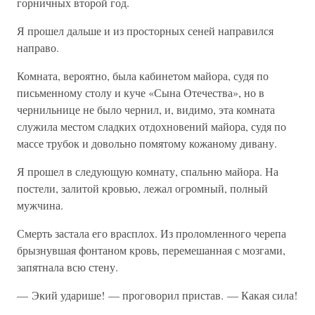
горничных второй год.
Я прошел дальше и из просторных сеней направился
направо.
Комната, вероятно, была кабинетом майора, судя по
письменному столу и куче «Сына Отечества», но в
чернильнице не было чернил, и, видимо, эта комната
служила местом сладких отдохновений майора, судя по
массе трубок и довольно помятому кожаному дивану.
Я прошел в следующую комнату, спальню майора. На
постели, залитой кровью, лежал огромный, полный
мужчина.
Смерть застала его врасплох. Из проломленного черепа
брызнувшая фонтаном кровь, перемешанная с мозгами,
запятнала всю стену.
— Экий ударише! — проговорил пристав. — Какая сила!