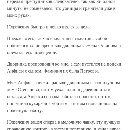
передам преступников следователю, так как ни одной
минуты не сомневался, что убийцы и грабители уже в
моих руках.
Юдзелевич быстро и ловко взялся за дело.
Прежде всего, заехав в квартал и захватив с собой
полицейских, он арестовал дворника Семена Остапова и
опечатал его помещение.
Дворника препроводил ко мне, а сам пустился на поиски
Анфисы с сыном. Фамилия их была Петровы.
Муж Анфисы служил раньше дворником в злополучном
доме Степанова, потом уехал один в деревню и там
остался, а Анфиса сначала работала поденно, потом
поступила кухаркой к убитым, а потом снова пошла на
поденную работу.
Юдзелевич зашел сперва в мелочную лавку, эту лучшую
справочную контору, а затем в портерную, и узнал адрес