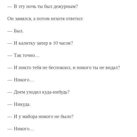
— В эту ночь ты был дежурным?
Он замялся, а потом нехотя ответил:
— Был.
— И калитку запер в 10 часов?
— Так точно…
— И никто тебя не беспокоил, и никого ты не видал?
— Никого…
— Днем уходил куда-нибудь?
— Никуда.
— И у майора никого не было?
— Никого…