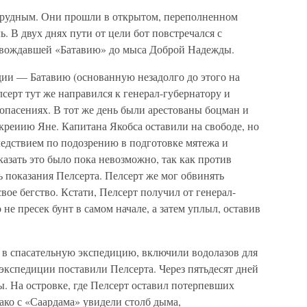
трудным. Они прошли в открытом, переполненном
. В двух днях пути от цели бот повстречался с
ровождавшей «Батавию» до мыса Доброй Надежды.
ии — Батавию (основанную незадолго до этого на
лсерт тут же направился к генерал-губернатору и
опасениях. В тот же день были арестованы боцман и
креиию Яне. Капитана Якобса оставили на свободе, но
ледствием по подозрению в подготовке мятежа и
казать это было пока невозможно, так как против
ь показания Пелсерта. Пелсерт же мог обвинять
свое бегство. Кстати, Пелсерт получил от генерал-
 не пресек бунт в самом начале, а затем уплыл, оставив
 в спасательную экспедицию, включили водолазов для
е экспедиции поставили Пелсерта. Через пятьдесят дней
. На островке, где Пелсерт оставил потерпевших
ако с «Саардама» увидели столб дыма,