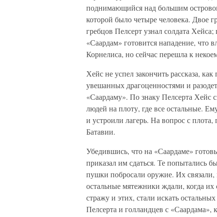
поднимающийся над большим островом.
которой было четыре человека. Двое гр
гребцов Пелсерт узнал солдата Хейса; 
«Саардам» готовится нападение, что вл
Корнелиса, но сейчас перешла к неко
Хейс не успел закончить рассказа, как
увешанных драгоценностями и разодет
«Саардаму». По знаку Пелсерта Хейс с
людей на плоту, где все остальные. Ем
и устроили лагерь. На вопрос с плота, 
Батавии.
Убедившись, что на «Саардаме» готов
приказал им сдаться. Те попытались бы
пушки побросали оружие. Их связали, 
остальные мятежники ждали, когда их
стражу и этих, стали искать остальны
Пелсерта и голландцев с «Саардама», к