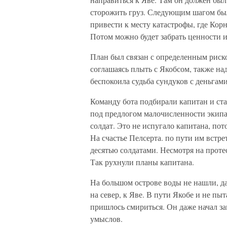
сторожить груз. Следующим шагом был
привести к месту катастрофы, где Корн
Потом можно будет забрать ценности и
План был связан с определенным риско
соглашаясь плыть с Якобсом, также над
беспокоила судьба сундуков с деньгам
Команду бота подбирали капитан и ста
под предлогом малочисленности экипа
солдат. Это не испугало капитана, пот
На счастье Пелсерта. по пути им встр
десятью солдатами. Несмотря на проте
Так рухнули планы капитана.
На большом острове воды не нашли, да,
на север, к Яве. В пути Якобе и не пы
пришлось смириться. Он даже начал заи
умыслов.