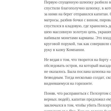
Первую спущенную шлюпку разбило вол
спустили благополучно шлюпку, в кот
за ними на берег отправился капитан.
матросы, разбив бочки с вином, пиров
спустился в кладовую, где хранились д
шею массивную золотую цепь, украшен
набивали монетами карманы. Это вход
круговой порукой, так как совершили 
руку в казну Компании.
Не ведая о том, что творится на борту
обследовать остров, на который выса
не оказалось. Была послана шлюпка на
безводным. Тогда несколько солдат, с
видневшемуся на горизонте.
Поняв, что расправиться с Пелсертом с
верных людей), капитан предложил ему
заключался в том, чтобы убить Пелсерта
направиться к Яве. Там он должен был