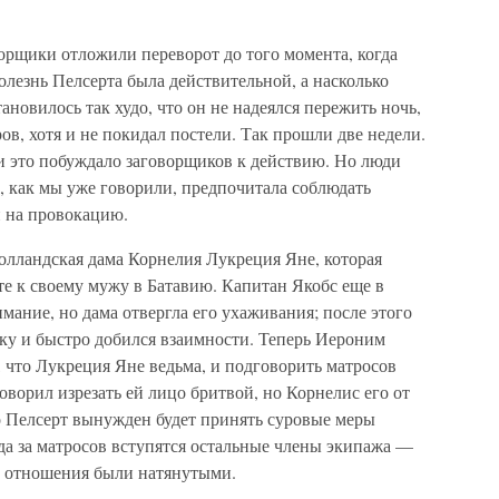
орщики отложили переворот до того момента, когда
олезнь Пелсерта была действительной, а насколько
новилось так худо, что он не надеялся пережить ночь,
в, хотя и не покидал постели. Так прошли две недели.
 и это побуждало заговорщиков к действию. Но люди
а, как мы уже говорили, предпочитала соблюдать
и на провокацию.
голландская дама Корнелия Лукреция Яне, которая
е к своему мужу в Батавию. Капитан Якобс еще в
мание, но дама отвергла его ухаживания; после этого
ку и быстро добился взаимности. Теперь Иероним
 что Лукреция Яне ведьма, и подговорить матросов
оворил изрезать ей лицо бритвой, но Корнелис его от
что Пелсерт вынужден будет принять суровые меры
да за матросов вступятся остальные члены экипажа —
и отношения были натянутыми.