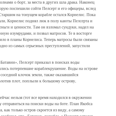
нами о борт, за места в других шла драка. Наконец
орую поспешили сойти Пелсерт и его офицеры, вслед
 Старшим на тонущем корабле остался Корнелис. Пока
али, Корнелис поднял люк в полу каюты Пелсерта и
еньги и ценности. Там он взломал сундуки, надел на
ную изумрудами, и позвал матросов. Те в восторге
ило в планы Корнелиса. Теперь матросы были связаны
одно из самых серьезных преступлений, запустили
 «Батавии», Пелсерт приказал в поисках воды
дились потерпевшие кораблекрушение. Воды на острове
 соседний клочок земли, также оказавшийся
колотив плот, поплыли к большому острову,
ейчас нельзя (тот все время находился в окружении
 отправиться на поиски воды на боте. План Якобса
, как только остров скроется из виду, а самому
 сообщил, что «Батавия» погибла, а Пелсерт остался