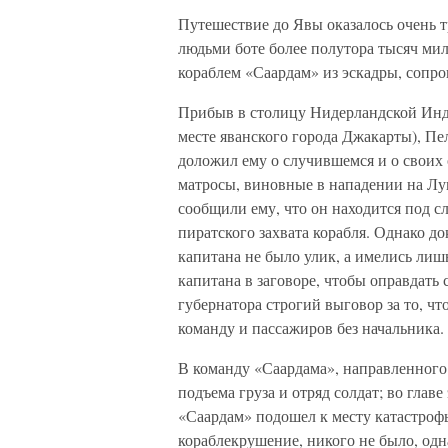
Путешествие до Явы оказалось очень 
людьми боте более полутора тысяч миль
кораблем «Саардам» из эскадры, соп
Прибыв в столицу Нидерландской Инд
месте яванского города Джакарты), Пе
доложил ему о случившемся и о своих 
матросы, виновные в нападении на Лу
сообщили ему, что он находится под с
пиратского захвата корабля. Однако до
капитана не было улик, а имелись лиш
капитана в заговоре, чтобы оправдать 
губернатора строгий выговор за то, что
команду и пассажиров без начальника.
В команду «Саардама», направленного
подъема груза и отряд солдат; во глав
«Саардам» подошел к месту катастрофы
кораблекрушение, никого не было, одн