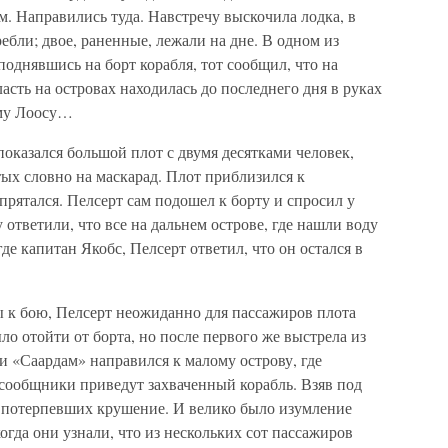
 Направились туда. Навстречу выскочила лодка, в
ебли; двое, раненные, лежали на дне. В одном из
поднявшись на борт корабля, тот сообщил, что на
асть на островах находилась до последнего дня в руках
ему Лоосу…
 показался большой плот с двумя десятками человек,
ых словно на маскарад. Плот приблизился к
прятался. Пелсерт сам подошел к борту и спросил у
у ответили, что все на дальнем острове, где нашли воду
где капитан Якобс, Пелсерт ответил, что он остался в
ы к бою, Пелсерт неожиданно для пассажиров плота
ло отойти от борта, но после первого же выстрела из
и «Саардам» направился к малому острову, где
 сообщники приведут захваченный корабль. Взяв под
х потерпевших крушение. И велико было изумление
огда они узнали, что из нескольких сот пассажиров