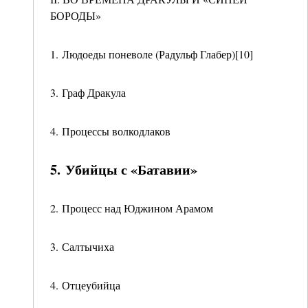
БОРОДЫ»
1. Людоеды поневоле (Радульф Глабер)[10]
3. Граф Дракула
4. Процессы волкодлаков
5. Убийцы с «Батавии»
2. Процесс над Юджином Арамом
3. Салтычиха
4. Отцеубийца