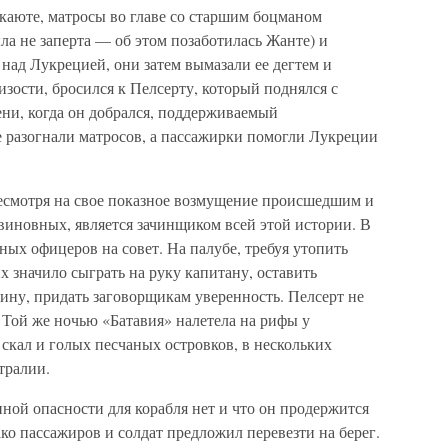
в каюте, матросы во главе со старшим боцманом
ла не заперта — об этом позаботилась Жанте) и
над Лукрецией, они затем вымазали ее дегтем и
зости, бросился к Пелсерту, который поднялся с
ени, когда он добрался, поддерживаемый
 разогнали матросов, а пассажирки помогли Лукреции
несмотря на свое показное возмущение происшедшим и
виновных, является зачинщиком всей этой истории. В
ных офицеров на совет. На палубе, требуя утопить
х значило сыграть на руку капитану, оставить
ну, придать заговорщикам уверенность. Пелсерт не
 Той же ночью «Батавия» налетела на рифы у
 скал и голых песчаных островков, в нескольких
тралии.
ной опасности для корабля нет и что он продержится
ако пассажиров и солдат предложил перевезти на берег.