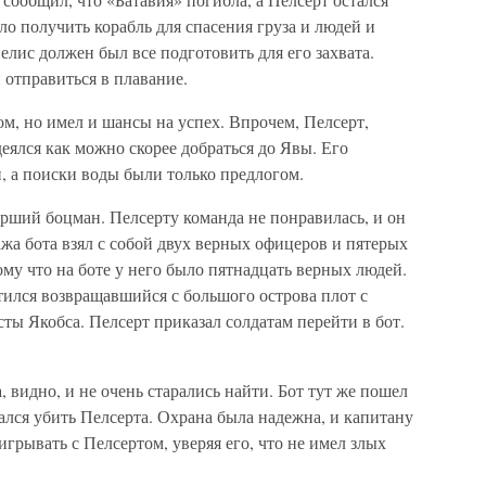
о получить корабль для спасения груза и людей и
елис должен был все подготовить для его захвата.
 отправиться в плавание.
м, но имел и шансы на успех. Впрочем, Пелсерт,
еялся как можно скорее добраться до Явы. Его
и, а поиски воды были только предлогом.
рший боцман. Пелсерту команда не понравилась, и он
жа бота взял с собой двух верных офицеров и пятерых
ому что на боте у него было пятнадцать верных людей.
етился возвращавшийся с большого острова плот с
сты Якобса. Пелсерт приказал солдатам перейти в бот.
 видно, и не очень старались найти. Бот тут же пошел
тался убить Пелсерта. Охрана была надежна, и капитану
грывать с Пелсертом, уверяя его, что не имел злых