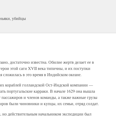
аньяки, убийцы
азано, достаточно известна. Обилие жертв делает ее в
герои этой саги XVII века типичны, и их поступки
ая сложилась в это время в Индийском океане.
ших кораблей голландской Ост-Индской компании —
ть португальские карраки. В начале 1629 она вышла
т пассажиров и членов команды, а также важные грузы
ров были чиновники и купцы, их семьи, отряд солдат.
, но действительным начальником экспедиции был