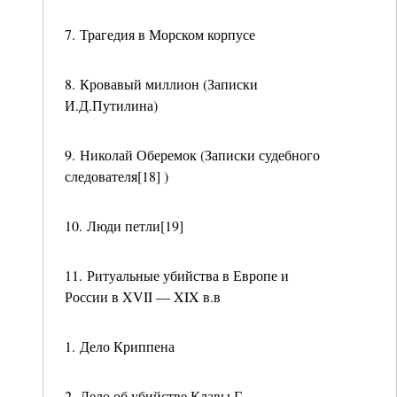
7. Трагедия в Морском корпусе
8. Кровавый миллион (Записки
И.Д.Путилина)
9. Николай Оберемок (Записки судебного
следователя[18] )
10. Люди петли[19]
11. Ритуальные убийства в Европе и
России в XVII — XIX в.в
1. Дело Криппена
2. Дело об убийстве Клавы Г