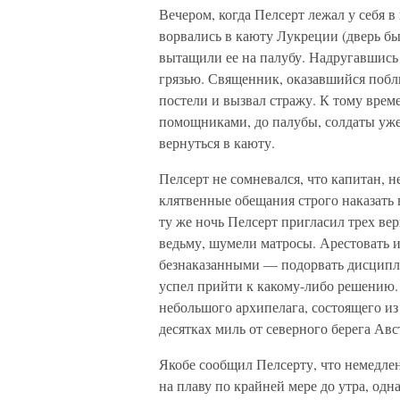
Вечером, когда Пелсерт лежал у себя 
ворвались в каюту Лукреции (дверь бы
вытащили ее на палубу. Надругавшись 
грязью. Священник, оказавшийся побли
постели и вызвал стражу. К тому врем
помощниками, до палубы, солдаты уже
вернуться в каюту.
Пелсерт не сомневался, что капитан, 
клятвенные обещания строго наказать 
ту же ночь Пелсерт пригласил трех вер
ведьму, шумели матросы. Арестовать и
безнаказанными — подорвать дисципли
успел прийти к какому-либо решению.
небольшого архипелага, состоящего из
десятках миль от северного берега Авс
Якобе сообщил Пелсерту, что немедлен
на плаву по крайней мере до утра, одн