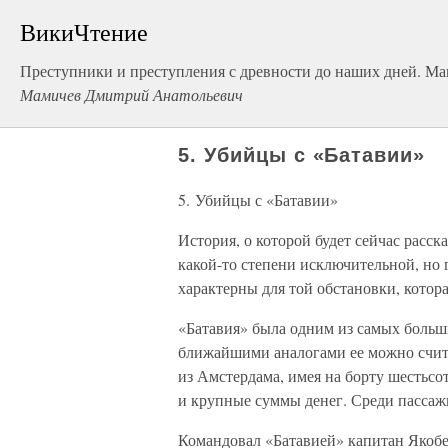
ВикиЧтение
Преступники и преступления с древности до наших дней. М
Мамичев Дмитрий Анатольевич
5. Убийцы с «Батавии»
5. Убийцы с «Батавии»
История, о которой будет сейчас расск
какой-то степени исключительной, но 
характерны для той обстановки, котор
«Батавия» была одним из самых боль
ближайшими аналогами ее можно счита
из Амстердама, имея на борту шестьсо
и крупные суммы денег. Среди пассажи
Командовал «Батавией» капитан Якобе