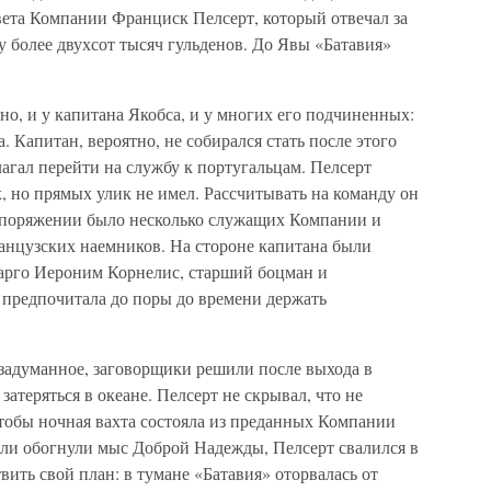
вета Компании Франциск Пелсерт, который отвечал за
у более двухсот тысяч гульденов. До Явы «Батавия»
но, и у капитана Якобса, и у многих его подчиненных:
 Капитан, вероятно, не собирался стать после этого
агал перейти на службу к португальцам. Пелсерт
, но прямых улик не имел. Рассчитывать на команду он
распоряжении было несколько служащих Компании и
французских наемников. На стороне капитана были
арго Иероним Корнелис, старший боцман и
 предпочитала до поры до времени держать
 задуманное, заговорщики решили после выхода в
затеряться в океане. Пелсерт не скрывал, что не
 чтобы ночная вахта состояла из преданных Компании
абли обогнули мыс Доброй Надежды, Пелсерт свалился в
вить свой план: в тумане «Батавия» оторвалась от