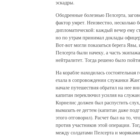
эскадры.
Ободренные болезнью Пелсерта, загов
фактор умрет. Неизвестно, несколько б
дипломатической: каждый вечер ему ста
но по утрам принимал доклады офицеро
Вот-вот могли показаться берега Явы,
Пелсерта были начеку, а часть экипаж
нейтралитет. Тогда решено было пойт
На корабле находилась состоятельная 
ехала в сопровождении служанки Жант
начале путешествия обратил на нее вни
капитан переключил усилия на служан
Корнелис должен был распустить слух,
вымазать ее дегтем (капитан даже подг
этого отговорил). Расчет был на то, 
против участников этой операции. Тог
между солдатами Пелсерта и морякам