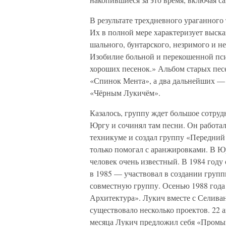
В результате трехдневного ураганного 
Их в полной мере характеризует выс
шального, бунтарского, незримого и н
Изобилие больной и перекошенной пси
хороших песенок.» Альбом старых пес
«Спинок Мента», а два дальнейших —
«Чёрным Лукичём».
Казалось, группу ждет большое сотруд
Юргу и сочинял там песни. Он работа
техникуме и создал группу «Передний 
только помогал с аранжировками. В Ю
человек очень известный. В 1984 году
в 1985 — участвовал в создании груп
совместную группу. Осенью 1988 год
Архитектура». Лукич вместе с Селиван
существовало несколько проектов. 22 
месяца Лукич предложил себя «Промыш