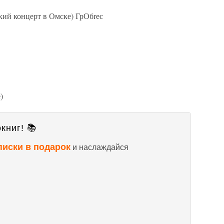
кий концерт в Омске) ГрОбrес
)
книг! 📚
писки в подарок
и наслаждайся