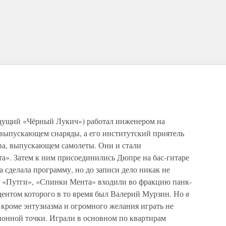
удущий «Чёрный Лукич») работал инженером на
выпускающем снаряды, а его институтский приятель
ва, выпускающем самолеты. Они и стали
». Затем к ним присоединились Дюпре на бас-гитаре
а сделала программу, но до записи дело никак не
и «Путги», «Спинки Мента» входили во фракцию панк-
идентом которого в то время был Валерий Мурзин. Но
в
 кроме энтузиазма и огромного желания играть не
онной точки. Играли в основном по квартирам