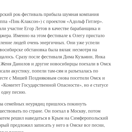
ирский рок-фестиваль прибыла шумная компания
ппа «Пик-Клаксон») с проектом «Адольф Гитлер».
ли участие Егор Летов в качестве барабанщика и
джера. Именно на этом фестивале к Олегу пристало
ление людей очень энергичных. Они уже успели
восибирске обстановка была вялая: несмотря на
щалось. Сразу после фестиваля Дима Кузьмин, Янка
в, Женя Данилов и другие новосибирцы поехали в Омск
сали акустику, попели там-сям и разъехалась по
месте с Мишей Поздняковым снова посетили Омск и
у «Комитет Государственной Опасности», но
в
статусе
о одну песню.
-за семейных неурядиц пришлось покинуть
шествовать по стране. Он поехал в Москву, потом
 затем решил наведаться в Крым на Симферопольский
орый предложил записать у него в Омске все песни,
амые ранние.