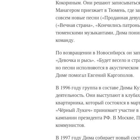
Кокориным. Они решают записываться 
Манагером приезжает в Тюмень, где з
совсем новые песни («Проданная деву
(«Вечная страна», «Кончились патроны
тюменскими музыкантами, Дима поним
команду.
По возвращении в Новосибирск он запи
«Девочка и рысь». «Будет весело и ст
но песни исполняются в акустическом 
Диме помогал Евгений Каргополов.
В 1996 году группа в составе Димы К
деятельность. Они выступают в клубах
квартирника, который состоялся в мар
«Чёрный Лукич» принимает участие в
кампании президента РФ. В Москве, Пи
коммунистов.
В 1997 году Дима собирает новый сос