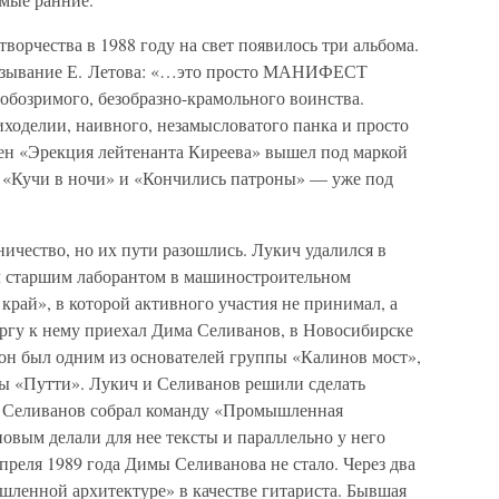
творчества в 1988 году на свет появилось три альбома.
казывание Е. Летова: «…это просто МАНИФЕСТ
еобозримого, безобразно-крамольного воинства.
ходелии, наивного, незамысловатого панка и просто
ен «Эрекция лейтенанта Киреева» вышел под маркой
 «Кучи в ночи» и «Кончились патроны» — уже под
ничество, но их пути разошлись. Лукич удалился в
л старшим лаборантом в машиностроительном
край», в которой активного участия не принимал, а
ргу к нему приехал Дима Селиванов, в Новосибирске
 он был одним из основателей группы «Калинов мост»,
пы «Путти». Лукич и Селиванов решили сделать
а Селиванов собрал команду «Промышленная
овым делали для нее тексты и параллельно у него
апреля 1989 года Димы Селиванова не стало. Через два
ленной архитектуре» в качестве гитариста. Бывшая