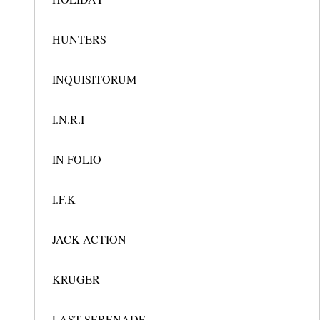
HUNTERS
INQUISITORUM
I.N.R.I
IN FOLIO
I.F.K
JACK ACTION
KRUGER
LAST SERENADE