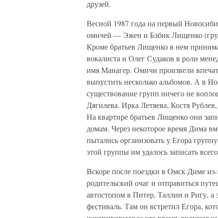
друзей.
Весной 1987 года на первый Новосиб
омичей — Эжен и Бэбик Лищенко (гру
Кроме братьев Лищенко в нем принима
вокалиста и Олег Судаков в роли мене
имя Манагер. Омичи произвели впечат
выпустить несколько альбомов. А в Но
существование групп ничего не вопло
Дягилева. Ирка Летяева, Костя Рубле
На квартире братьев Лищенко они запи
домам. Через некоторое время Дима в
пытались организовать у Егора групп
этой группы им удалось записать всег
Вскоре после поездки в Омск Диме из
родительский очаг и отправиться путе
автостопом в Питер, Таллин и Ригу, а
фестиваль. Там он встретил Егора, кот
накопившиеся за это время, включая с