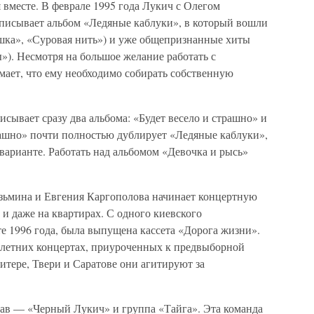
вместе. В феврале 1995 года Лукич с Олегом
аписывает альбом «Ледяные каблуки», в который вошли
шка», «Суровая нить») и уже общепризнанные хиты
»). Несмотря на большое желание работать с
ает, что ему необходимо собирать собственную
сывает сразу два альбома: «Будет весело и страшно» и
рашно» почти полностью дублирует «Ледяные каблуки»,
варианте. Работать над альбомом «Девочка и рысь»
узьмина и Евгения Каргополова начинает концертную
 и даже на квартирах. С одного киевского
те 1996 года, была выпущена кассета «Дорога жизни».
 летних концертах, приуроченных к предвыборной
тере, Твери и Саратове они агитируют за
тав — «Черный Лукич» и группа «Тайга». Эта команда