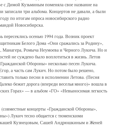
е с Димой Кузьминым поменяла свое название на
 записали три альбома. Концертов не давали, а были
году по итогам опроса новосибирского радио
мандой Новосибирска.
ь пересеклись осенью 1994 года. Возник проект
ащитникам Белого Дома «Они сражались за Родину»,
, Манагера, Ромыча Неумоева и Черного Лукича. Но и
остей не суждено было воплотиться в жизнь. Летов
«Гражданской Обороны» несколько песен Лукича.
Егор, а часть сам Лукич. Но потом было решено,
ставить только песни в исполнении Летова. (Песня
алеко бежит дорога (впереди веселья много)» вошла в
ских Горах» — в альбом «ГО» «Невыносимая легкость
» (совместные концерты «Гражданской Обороны»,
ы») Лукич тесно общается с тюменскими
ркашей Кузнецовым, Сашей Андрюшкиным и Женей