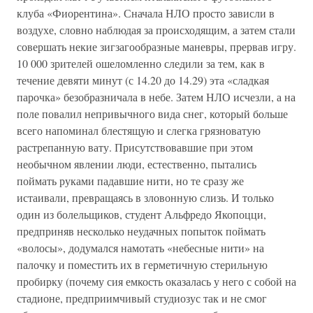
клуба «Фиорентина». Сначала НЛО просто зависли в
воздухе, словно наблюдая за происходящим, а затем стали
совершать некие зигзагообразные маневры, прервав игру.
10 000 зрителей ошеломленно следили за тем, как в
течение девяти минут (с 14.20 до 14.29) эта «сладкая
парочка» безобразничала в небе. Затем НЛО исчезли, а на
поле повалил непривычного вида снег, который больше
всего напоминал блестящую и слегка грязноватую
растрепанную вату. Присутствовавшие при этом
необычном явлении люди, естественно, пытались
поймать руками падавшие нити, но те сразу же
истаивали, превращаясь в зловонную слизь. И только
один из болельщиков, студент Альфредо Якопоцци,
предприняв несколько неудачных попыток поймать
«волосы», додумался намотать «небесные нити» на
палочку и поместить их в герметичную стерильную
пробирку (почему сия емкость оказалась у него с собой на
стадионе, предприимчивый студиозус так и не смог