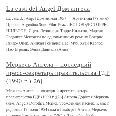
La casa del Angel Дом ангела
La casa del Angel Дом ангела 1957 — Аргентина (78 мин)·
Произв. Argentina Sono Film· Реж. ЛЕОПОЛЬДО ТОРРЕ
НИЛЬСОН· Сцен. Леопольдо Торре Нильсон, Мартин
Родригес Ментасти по одноименному роману Беатрис
Гвидо· Опер. Анибал Гонзалес Пас· Муз. Хуан Карлос
Пас· В ролях Эльза Даниель (Анна),
Меркель Ангела – последний
пресс-секретарь правительства ГДР
(1990 г.)[26]
Меркель Ангела – последний пресс-секретарь
правительства ГДР (1990 г.)[26] Ангела Доротея Меркель
(нем. Angela Dorothea Merkel, урождённая Каснер, Kasner)
родилась 17 июля 1954 года в Гамбурге.Ангела Меркель –
немецкий политик, лидер ХДС, с 21 ноября 2005