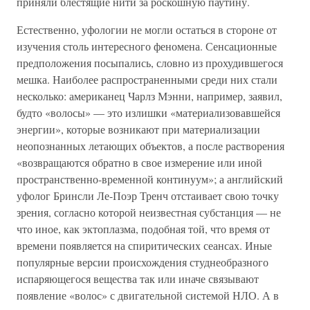
приняли блестящие нити за роскошную паутину.
Естественно, уфологии не могли остаться в стороне от
изучения столь интересного феномена. Сенсационные
предположения посыпались, словно из прохудившегося
мешка. Наиболее распространенными среди них стали
несколько: американец Чарлз Мэнни, например, заявил,
будто «волосы» — это излишки «материализовавшейся
энергии», которые возникают при материализации
неопознанных летающих объектов, а после растворения
«возвращаются обратно в свое измерение или иной
пространственно-временной континуум»; а английский
уфолог Бринсли Ле-Поэр Тренч отстаивает свою точку
зрения, согласно которой неизвестная субстанция — не
что иное, как эктоплазма, подобная той, что время от
времени появляется на спиритических сеансах. Иные
популярные версии происхождения студнеобразного
испаряющегося вещества так или иначе связывают
появление «волос» с двигательной системой НЛО. А в