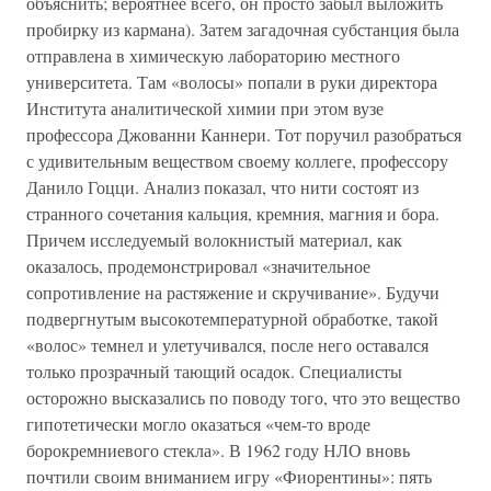
объяснить; вероятнее всего, он просто забыл выложить
пробирку из кармана). Затем загадочная субстанция была
отправлена в химическую лабораторию местного
университета. Там «волосы» попали в руки директора
Института аналитической химии при этом вузе
профессора Джованни Каннери. Тот поручил разобраться
с удивительным веществом своему коллеге, профессору
Данило Гоцци. Анализ показал, что нити состоят из
странного сочетания кальция, кремния, магния и бора.
Причем исследуемый волокнистый материал, как
оказалось, продемонстрировал «значительное
сопротивление на растяжение и скручивание». Будучи
подвергнутым высокотемпературной обработке, такой
«волос» темнел и улетучивался, после него оставался
только прозрачный тающий осадок. Специалисты
осторожно высказались по поводу того, что это вещество
гипотетически могло оказаться «чем-то вроде
борокремниевого стекла». В 1962 году НЛО вновь
почтили своим вниманием игру «Фиорентины»: пять