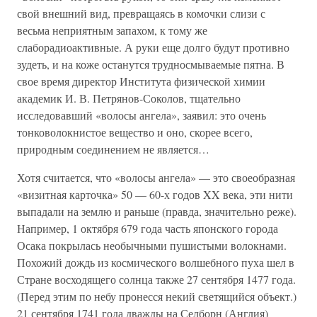
свой внешний вид, превращаясь в комочки слизи с
весьма неприятным запахом, к тому же
слаборадиоактивные. А руки еще долго будут противно
зудеть, и на коже останутся трудносмываемые пятна. В
свое время директор Института физической химии
академик И. В. Петрянов-Соколов, тщательно
исследовавший «волосы ангела», заявил: это очень
тонковолокнистое вещество и оно, скорее всего,
природным соединением не является…
Хотя считается, что «волосы ангела» — это своеобразная
«визитная карточка» 50 — 60-х годов XX века, эти нити
выпадали на землю и раньше (правда, значительно реже).
Например, 1 октября 679 года часть японского города
Осака покрылась необычными пушистыми волокнами.
Похожий дождь из космического волшебного пуха шел в
Стране восходящего солнца также 27 сентября 1477 года.
(Перед этим по небу пронесся некий светящийся объект.)
21 сентября 1741 года дважды на Селборн (Англия)