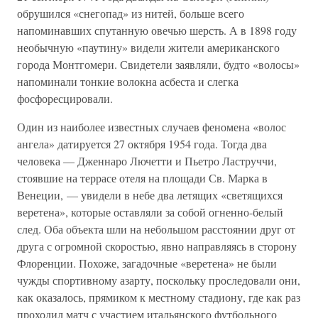
обрушился «снегопад» из нитей, больше всего
напоминавших спутанную овечью шерсть. А в 1898 году
необычную «паутину» видели жители американского
города Монтгомери. Свидетели заявляли, будто «волосы»
напоминали тонкие волокна асбеста и слегка
фосфоресцировали.
Один из наиболее известных случаев феномена «волос
ангела» датируется 27 октября 1954 года. Тогда два
человека — Дженнаро Лючетти и Пьетро Ластруччи,
стоявшие на террасе отеля на площади Св. Марка в
Венеции, — увидели в небе два летящих «светящихся
веретена», которые оставляли за собой огненно-белый
след. Оба объекта шли на небольшом расстоянии друг от
друга с огромной скоростью, явно направляясь в сторону
Флоренции. Похоже, загадочные «веретена» не были
чужды спортивному азарту, поскольку проследовали они,
как оказалось, прямиком к местному стадиону, где как раз
проходил матч с участием итальянского футбольного