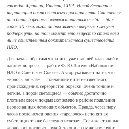
граждан Франции, Италии, США, Новой Зеландии и…
территории постсоветского пространства. Считается,
что данный феномен являлся типичным для 50 — 60-х
годов XX века, когда он был замечен впервые. Следует
подчеркнуть: на тот момент это вещество стало едва
ли не единственным доказательством существования
НЛО.
Для начала обратимся к книге, уже ставшей классикой в
данном вопросе, — работе Ф. Ю. Зигеля «Наблюдения
НЛО в Советском Союзе». Автор указывает на то, что
«волосы ангела» — тончайшие нити неизвестного
происхождения, серебристой окраски, очень тонкие и
легкие, а порой светящиеся — обычно достаточно
плотным слоем покрывают землю в районе появления
неопознанных летающих объектов. Правда, через пару
часов после исчезновения «тарелочек» непонятная
субстанция также бесследно исчезает. Если же странные
«волоски» потрогать рукой, то они сразу же изменяют