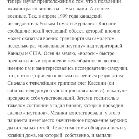
теперь звучат предположения о том, что в появлении
«химиотрасс» виноваты… мы с вами. А точнее —
военные. Так, в апреле 1999 года канадский
исследователь Уильям Томас и журналист Кассини
сообщили: некий летающий объект, который вполне
может оказаться военно-транспортным самолетом,
несколько раз «вывешивал паутину» над территорией
Канады и США. Осев на землю, «волосы» быстро
превратились в коричневое желеобразное вещество;
именно им и заинтересовались исследователи-самоучки,
что, в итоге, привело к весьма плачевным результатам.
Сначала с тяжелейшим гриппом слег Кассини (он
собирал неведомую субстанцию для анализа), накануне
прекрасно себя чувствовавший. Затем в госпиталь в
тяжелом состоянии угодил биолог, который проводил
анализ «паутинок». Медики констатировали: у этого
пациента имеет место значительное поражение верхних
дыхательных путей. Те же симптомы обнаружились и у
хозяйки дома, на который, собственно, и выпали