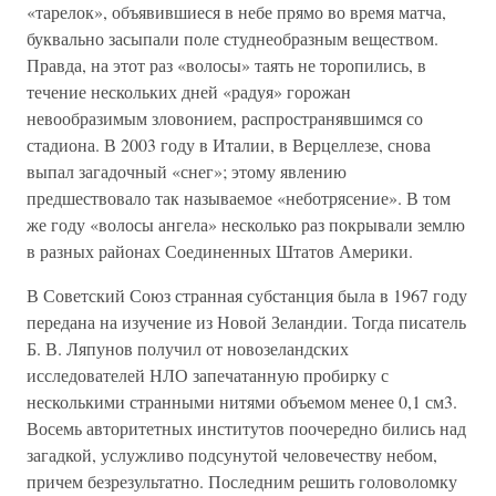
«тарелок», объявившиеся в небе прямо во время матча,
буквально засыпали поле студнеобразным веществом.
Правда, на этот раз «волосы» таять не торопились, в
течение нескольких дней «радуя» горожан
невообразимым зловонием, распространявшимся со
стадиона. В 2003 году в Италии, в Верцеллезе, снова
выпал загадочный «снег»; этому явлению
предшествовало так называемое «неботрясение». В том
же году «волосы ангела» несколько раз покрывали землю
в разных районах Соединенных Штатов Америки.
В Советский Союз странная субстанция была в 1967 году
передана на изучение из Новой Зеландии. Тогда писатель
Б. В. Ляпунов получил от новозеландских
исследователей НЛО запечатанную пробирку с
несколькими странными нитями объемом менее 0,1 см3.
Восемь авторитетных институтов поочередно бились над
загадкой, услужливо подсунутой человечеству небом,
причем безрезультатно. Последним решить головоломку