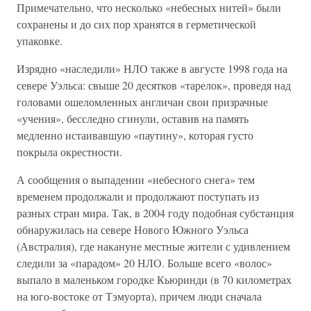
Примечательно, что несколько «небесных нитей» были
сохранены и до сих пор хранятся в герметической
упаковке.
Изрядно «наследили» НЛО также в августе 1998 года на
севере Уэльса: свыше 20 десятков «тарелок», проведя над
головами ошеломленных англичан свои призрачные
«учения», бесследно сгинули, оставив на память
медленно истаивавшую «паутину», которая густо
покрыла окрестности.
А сообщения о выпадении «небесного снега» тем
временем продолжали и продолжают поступать из
разных стран мира. Так, в 2004 году подобная субстанция
обнаружилась на севере Нового Южного Уэльса
(Австралия), где накануне местные жители с удивлением
следили за «парадом» 20 НЛО. Больше всего «волос»
выпало в маленьком городке Кьюринди (в 70 километрах
на юго-востоке от Тэмуорта), причем люди сначала