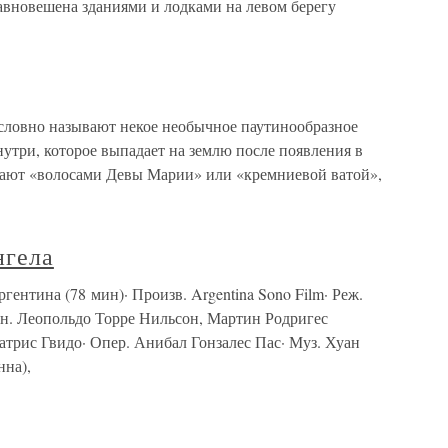
авновешена зданиями и лодками на левом берегу
словно называют некое необычное паутинообразное
утри, которое выпадает на землю после появления в
вают «волосами Девы Марии» или «кремниевой ватой»,
нгела
ргентина (78 мин)· Произв. Argentina Sono Film· Реж.
еопольдо Торре Нильсон, Мартин Родригес
трис Гвидо· Опер. Анибал Гонзалес Пас· Муз. Хуан
нна),