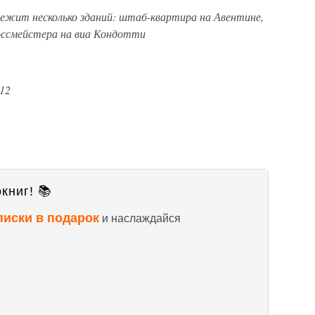
лежит несколько зданий: штаб-квартира на Авентине,
оссмейстера на виа Кондотти
 12
книг! 📚
писки в подарок
и наслаждайся