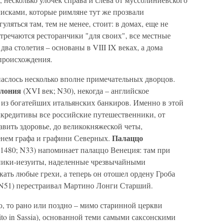
исками, которые римляне тут же прозвали
ляться там, тем не менее, стоит: в домах, еще не
тречаются ресторанчики "для своих", все местные
два столетия – основаны в VIII IX веках, а дома
происхождения.
паслось несколько вполне примечательных дворцов.
рлония
(XVI век; N30), некогда – английское
о из богатейших итальянских банкиров. Именно в этой
ккредитивы все российские путешественники, от
вить здоровье, до великокняжеской четы,
Палаццо
енем графа и графини Северных.
ri, 1480; N33) напоминает палаццо Венеция: там при
дники-иезуиты, наделенные чрезвычайными
ать любые грехи, а теперь он отошел ордену Гроба
, N51) перестраивал Мартино Лонги Старший.
, то рано или поздно – мимо старинной церкви
rito in Sassia), основанной теми самыми саксонскими