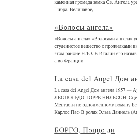
каменная громада замка Св. Ангела ур
Тибра. Величавое,
«Волосы ангела»
«Волосы ангела» «Волосами ангела» у
студенистое вещество с прожилками вн
этом районе НЛО. В Италии его назы
а во Франции
La casa del Angel Дом а
La casa del Angel Дом ангела 1957 — А
ЛЕОПОЛЬДО ТОРРЕ НИЛЬСОН· Сцен. Л
Ментасти по одноименному роману Беа
Карлос Пас· В ролях Эльза Даниель (А
БОРГО, Поццо ди