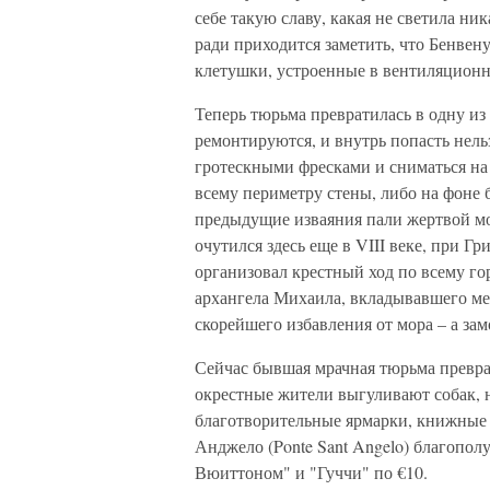
себе такую славу, какая не светила ни
ради приходится заметить, что Бенвену
клетушки, устроенные в вентиляционны
Теперь тюрьма превратилась в одну из
ремонтируются, и внутрь попасть нель
гротескными фресками и сниматься на
всему периметру стены, либо на фоне б
предыдущие изваяния пали жертвой мо
очутился здесь еще в VIII веке, при Г
организовал крестный ход по всему го
архангела Михаила, вкладывавшего ме
скорейшего избавления от мора – а за
Сейчас бывшая мрачная тюрьма преврат
окрестные жители выгуливают собак, 
благотворительные ярмарки, книжные 
Анджело (Ponte Sant Angelo) благопо
Вюиттоном" и "Гуччи" по €10.