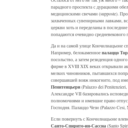
парадного проспекта с дурацкими обел
медицинскими свечами (supposte). Прогу
захваченных сувенирными лавками, вс
церкви хоть и переделаны в последние 
попадаются очевидно средневекового 
Да и на самой улице Кончилиацьоне с
палаццо То
Например, белокаменное
посольство, а затем резиденция одног
фирме в XVIII XIX веках открывали а
мелких чиновников, пытавшихся попра
совершавшей вояж инкогнито, под им
Пенитенцьери
(Palazzo dei Penitenzie
Александре VII базировались испове
полномочиями и имевшие право отпуск
Господня. Палаццо Чези (Palazzo Cesi
Если повернуть с Кончилиацьоне влево
Санто-Спирито-ин-Сассиа
(Santo Spi