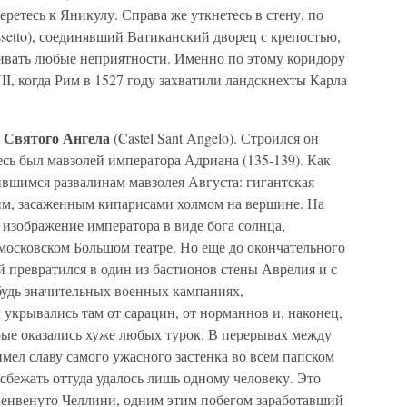
еретесь к Яникулу. Справа же уткнетесь в стену, по
setto), соединявший Ватиканский дворец с крепостью,
ивать любые неприятности. Именно по этому коридору
I, когда Рим в 1527 году захватили ландскнехты Карла
 Святого Ангела
(Castel Sant Angelo). Строился он
есь был мавзолей императора Адриана (135-139). Как
нившимся развалинам мавзолея Августа: гигантская
им, засаженным кипарисами холмом на вершине. На
 изображение императора в виде бога солнца,
 московском Большом театре. Но еще до окончательного
 превратился в один из бастионов стены Аврелия и с
ибудь значительных военных кампаниях,
укрывались там от сарацин, от норманнов и, наконец,
рые оказались хуже любых турок. В перерывах между
мел славу самого ужасного застенка во всем папском
 сбежать оттуда удалось лишь одному человеку. Это
Бенвенуто Челлини, одним этим побегом заработавший