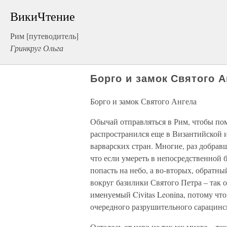
ВикиЧтение
Рим [путеводитель]
Гринкруг Ольга
Борго и замок Святого А
Борго и замок Святого Ангела
Обычай отправляться в Рим, чтобы пом
распространился еще в Византийской и
варварских стран. Многие, раз добравш
что если умереть в непосредственной 
попасть на небо, а во-вторых, обратны
вокруг базилики Святого Петра – так о
именуемый Civitas Leonina, потому чт
очередного разрушительного сарацинск
Осталось от него не так уж много – та