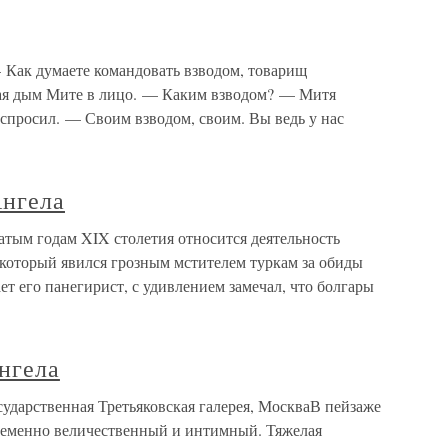
 Как думаете командовать взводом, товарищ
ая дым Мите в лицо. — Каким взводом? — Митя
о спросил. — Своим взводом, своим. Вы ведь у нас
Ангела
тым годам XIX столетия относится деятельность
 который явился грозным мстителем туркам за обиды
ает его панегирист, с удивлением замечал, что болгары
нгела
сударственная Третьяковская галерея, МоскваВ пейзаже
ременно величественный и интимный. Тяжелая