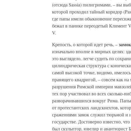
(отсюда Sassia) пилигримами, – вы выб
которой проходил тайный коридор (Pas
где папы имели обыкновение пересиж
бежал в панике переодетый Климент VI
V.
замок
Крепость, о которой идет речь, –
изначально вполне в мирных целях: зд
это выглядело, легче судить по сохра
цилиндрическая структура с коническ
самой высокой точке, видимо, имелось
правящего квадригой, – совсем как на
разрушения Римской империи мавзолей
тех пор участвовал во всех сколько-н
разворачивавшихся вокруг Рима. Папы 
от протестантских ландскнехтов, кото
сражениями замок служил тюрьмой и и
государстве. Достоверно известно, что
был скульптор, ювелир и авантюрист 