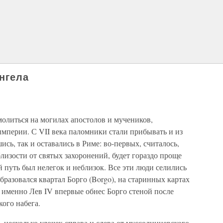
нгела
олиться на могилах апостолов и мучеников,
мперии. С VII века паломники стали прибывать и из
ись, так и оставались в Риме: во-первых, считалось,
близости от святых захоронений, будет гораздо проще
й путь был нелегок и неблизок. Все эти люди селились
бразовался квартал Борго (Borgo), на старинных картах
о именно Лев IV впервые обнес Борго стеной после
ого набега.
к, несколько улочек справа и слева от муссолиниевского