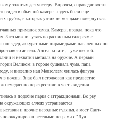
какому золотых дел мастеру. Впрочем, справедливости
то сидел в обычной камере, а здесь были еще
х трубах, в которых узник не мог даже повернуться.
 главных приманок замка. Камеры, правда, пока что
зя. Зато можно гулять по расписным галереям с
 фоне ядер, аккуратными пирамидками наваленных по
ронзового ангела. Ангел, кстати, – уже шестой:
лний и нехватки металла на оружие. А первый
ригории Великом: в городе бушевала чума, папа
роду, и внезапно над Мавзолеем явилась фигура
ч в ножны. Знак был истолкован как предвестие
мок немедленно перекрестили в честь видения.
илась в подобие парка с аттракционами. Во рву
на окружающих аллеях устраиваются
выставки и прочие народные гулянья, а мост Сант-
лучно оккупирован веселыми неграми с "Луи