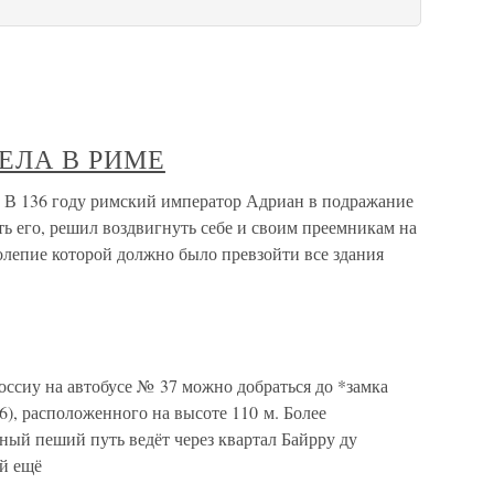
ЕЛА В РИМЕ
36 году римский император Адриан в подражание
ть его, решил воздвигнуть себе и своим преемникам на
олепие которой должно было превзойти все здания
ссиу на автобусе № 37 можно добраться до *замка
 (6), расположенного на высоте 110 м. Более
ный пеший путь ведёт через квартал Байрру ду
ый ещё