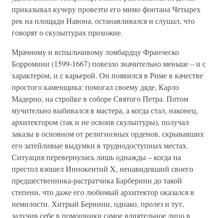
приказывал кучеру провезти его мимо фонтана Четырех
рек на площади Навона, останавливался и слушал, что
говорят о скульптурах прохожие.
Мрачному и вспыльчивому ломбардцу Франческо
Борромини (1599-1667) повезло значительно меньше – и с
характером, и с карьерой. Он появился в Риме в качестве
простого каменщика: помогал своему дяде, Карло
Мадерно, на стройке в соборе Святого Петра. Потом
мучительно выбивался в мастера, а когда стал, наконец,
архитектором (так и не освоив скульптуры), получал
заказы в основном от религиозных орденов, скрывавших
его затейливые выдумки в труднодоступных местах.
Ситуация перевернулась лишь однажды – когда на
престол взошел Иннокентий X, ненавидевший своего
предшественника-растратчика Барберини до такой
степени, что даже его любимый архитектор оказался в
немилости. Хитрый Бернини, однако, пролез и тут,
залучив себе в помощники самое влиятельное лицо в