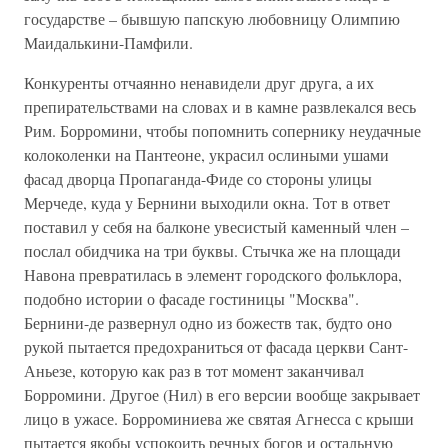
государстве – бывшую папскую любовницу Олимпию
Маидалькини-Памфили.
Конкуренты отчаянно ненавидели друг друга, а их
препирательствами на словах и в камне развлекался весь
Рим. Борромини, чтобы попомнить сопернику неудачные
колоколенки на Пантеоне, украсил ослиными ушами
фасад дворца Пропаганда-Фиде со стороны улицы
Мерчеде, куда у Бернини выходили окна. Тот в ответ
поставил у себя на балконе увесистый каменный член –
послал обидчика на три буквы. Стычка же на площади
Навона превратилась в элемент городского фольклора,
подобно истории о фасаде гостиницы "Москва".
Бернини-де развернул одно из божеств так, будто оно
рукой пытается предохраниться от фасада церкви Сант-
Аньезе, которую как раз в тот момент заканчивал
Борромини. Другое (Нил) в его версии вообще закрывает
лицо в ужасе. Борроминиева же святая Агнесса с крыши
пытается якобы успокоить речных богов и остальную