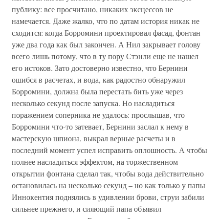
публику: все просчитано, никаких эксцессов не
намечается. Даже жалко, что по датам история никак не
сходится: когда Борромини проектировал фасад, фонтан
уже два года как был закончен. А Нил закрывает голову
всего лишь потому, что в ту пору Стэнли еще не нашел
его истоков. Зато достоверно известно, что Бернини
ошибся в расчетах, и вода, как радостно обнаружил
Борромини, должна была перестать бить уже через
несколько секунд после запуска. Но насладиться
поражением соперника не удалось: прослышав, что
Борромини что-то затевает, Бернини заслал к нему в
мастерскую шпиона, выкрал верные расчеты и в
последний момент успел исправить оплошность. А чтобы
полнее насладиться эффектом, на торжественном
открытии фонтана сделал так, чтобы вода действительно
остановилась на несколько секунд – но как только у папы
Иннокентия поднялись в удивлении брови, струи забили
сильнее прежнего, и сияющий папа объявил