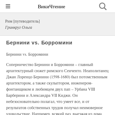
ВикиЧтение
Рим [путеводитель]
Гринкруг Ольга
Бернини vs. Борромини
Бернини vs. Борромини
Соперничество Бернини и Борромини – главный
архитектурный сюжет римского Сеиченто. Неаполитанец
Джан Лоренцо Бернини (1598-1680) был потомственным
архитектором, а также скульптором, инженером-
фонтанщиком и любимцем двух пап – Урбана VIII
Барберини и Александра VII Киджи. Он
небезосновательно полагал, что умеет все, и от
результатов собственных трудов получал неимоверное
удовольствие. Например, всякий раз, выезжая из дома,