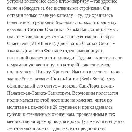
устроил вместо нее свою штаб-квартиру – так удобнее
было наблюдать за бесчисленными стройками. Он
оставил только главную капеллу – ту, где хранилось
больше всего реликвий (их было столько, что капеллу
Святая Святых
называли
– Sancta Sanctorum). Cамым
главным сокровищем считался нерукотворный образ
Спасителя (VI VII века). Для Святой Святых Сикст V
заказал Доменико Фонтане отдельный корпус в
восточной оконечности площади. Туда же вмонтировали
и мраморную лестницу, по которой, как считается,
поднимался к Пилату Христос. Именно в ее честь новое
Скала-Санта
здание было названо
(Scala Santa), хотя
официальный его статус – церковь Сан-Лоренцо-ин-
Палатио-ад-Санкта-Санкторум. Верующим полагается
подниматься по этой лестнице на коленях, читая по
молитве на каждой из 28 ступенек и прикладываясь
губами к стеклянным окошечкам, проделанным в тех
местах, где на мрамор падала кровь. Тут же есть и еще два
лестничных пролета – для тех, кто предпочитает