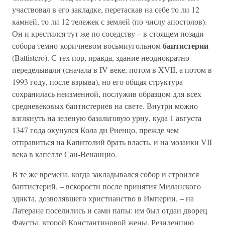
участвовал в его закладке, перетаскав на себе то ли 12
камней, то ли 12 тележек с землей (по числу апостолов).
Он и крестился тут же по соседству – в стоящем позади
баптистерии
собора темно-коричневом восьмиугольном
(Battistero). С тех пор, правда, здание неоднократно
переделывали (сначала в IV веке, потом в XVII, а потом в
1993 году, после взрыва), но его общая структура
сохранилась неизменной, послужив образцом для всех
средневековых баптистериев на свете. Внутри можно
взглянуть на зеленую базальтовую урну, куда 1 августа
1347 года окунулся Кола ди Риенцо, прежде чем
отправиться на Капитолий брать власть, и на мозаики VII
века в капелле Сан-Венанцио.
В те же времена, когда закладывался собор и строился
баптистерий, – вскорости после принятия Миланского
эдикта, дозволявшего христианство в Империи, – на
Латеране поселились и сами папы: им был отдан дворец
Фаусты, второй Константиновой жены. Резиденцию