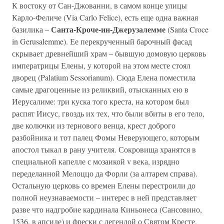
К востоку от Сан-Джованни, в самом конце улицы
Карло-Феличе (Via Carlo Felice), есть еще одна важная
Санта-Кроче-ин-Джерузалемме
базилика –
(Santa Croce
in Gerusalemme). Ее перекрученный барочный фасад
скрывает древнейший храм – бывшую домовую церковь
императрицы Елены, у которой на этом месте стоял
дворец (Palatium Sessorianum). Сюда Елена поместила
самые драгоценные из реликвий, отысканных ею в
Иерусалиме: три куска того креста, на котором был
распят Иисус, гвоздь их тех, что были вбиты в его тело,
две колючки из тернового венца, крест доброго
разбойника и тот палец Фомы Неверующего, которым
апостол тыкал в рану учителя. Сокровища хранятся в
специальной капелле с мозаикой v века, изрядно
переделанной Мелоццо да Форли (за алтарем справа).
Остальную церковь со времен Елены перестроили до
полной неузнаваемости – интерес в ней представляет
разве что надгробие кардинала Киньонеса (Сансовино,
1536, в апсиде) и фрески с легендой о Святом Кресте,