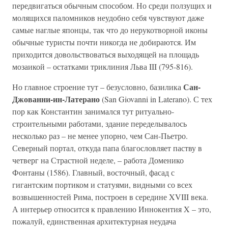
передвигаться обычным способом. Но среди ползущих и
молящихся паломников неудобно себя чувствуют даже
самые наглые японцы, так что до нерукотворной иконы
обычные туристы почти никогда не добираются. Им
приходится довольствоваться выходящей на площадь
мозаикой – остатками триклиния Льва III (795-816).
Сан-
Но главное строение тут – безусловно, базилика
Джованни-ин-Латерано
(San Giovanni in Laterano). С тех
пор как Константин занимался тут ритуально-
строительными работами, здание переделывалось
несколько раз – не менее упорно, чем Сан-Пьетро.
Северный портал, откуда папа благословляет паству в
четверг на Страстной неделе, – работа Доменико
Фонтаны (1586). Главный, восточный, фасад с
гигантским портиком и статуями, видными со всех
возвышенностей Рима, построен в середине XVIII века.
А интерьер относится к правлению Иннокентия X – это,
пожалуй, единственная архитектурная неудача