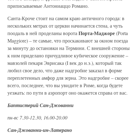
приписываемые Антониаццо Романо.
Санта-Кроче стоит на самом краю античного города: в
нескольких метрах от церкви начинается стена, а чуть
Порта-Маджоре
поодаль в ней проделаны ворота
(Porta
Maggiore) – те самые, что проскакивают за окном поезда
за минуту до остановки на Термини. С внешней стороны
к ним приделано причудливое кубическое сооружение –
мавзолей пекаря Эврисака (I век до н.э.), который так
любил свое дело, что даже надгробие заказал в форме
переплетенных амфор для зерна. Это надгробие – скорее
всего, последнее, что вы увидите в Риме, когда будете
уезжать: по пути в аэропорт оно окажется справа от вас.
Баптистерий Сан-Джованни
пн-вс 7.30-12.30, 16.00-20.00
Сан-Джованни-ин-Латерано