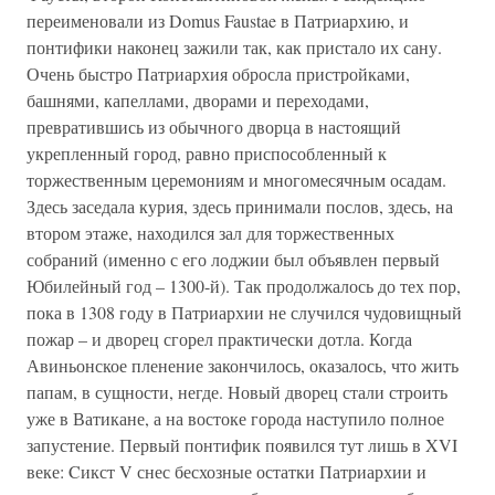
переименовали из Domus Faustae в Патриархию, и
понтифики наконец зажили так, как пристало их сану.
Очень быстро Патриархия обросла пристройками,
башнями, капеллами, дворами и переходами,
превратившись из обычного дворца в настоящий
укрепленный город, равно приспособленный к
торжественным церемониям и многомесячным осадам.
Здесь заседала курия, здесь принимали послов, здесь, на
втором этаже, находился зал для торжественных
собраний (именно с его лоджии был объявлен первый
Юбилейный год – 1300-й). Так продолжалось до тех пор,
пока в 1308 году в Патриархии не случился чудовищный
пожар – и дворец сгорел практически дотла. Когда
Авиньонское пленение закончилось, оказалось, что жить
папам, в сущности, негде. Новый дворец стали строить
уже в Ватикане, а на востоке города наступило полное
запустение. Первый понтифик появился тут лишь в XVI
веке: Cикст V снес бесхозные остатки Патриархии и