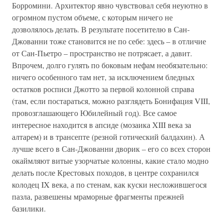
Борромини. Архитектор явно чувствовал себя неуютно в
огромном пустом объеме, с которым ничего не
дозволялось делать. В результате посетителю в Сан-
Джованни тоже становится не по себе: здесь – в отличие
от Сан-Пьетро – пространство не потрясает, а давит.
Впрочем, долго гулять по боковым нефам необязательно:
ничего особенного там нет, за исключением бледных
остатков росписи Джотто за первой колонной справа
(там, если постараться, можно разглядеть Бонифация VIII,
провозглашающего Юбилейный год). Все самое
интересное находится в апсиде (мозаика XIII века за
алтарем) и в трансепте (резной готический балдахин). А
лучше всего в Сан-Джованни дворик – его со всех сторон
окаймляют витые узорчатые колонны, какие стало модно
делать после Крестовых походов, в центре сохранился
колодец IX века, а по стенам, как куски несложившегося
пазла, развешены мраморные фрагменты прежней
базилики.