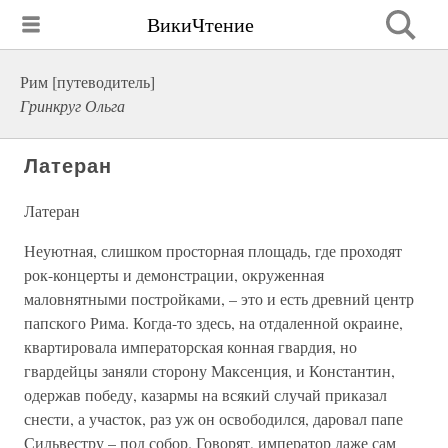
ВикиЧтение
Рим [путеводитель]
Гринкруг Ольга
Латеран
Латеран
Неуютная, слишком просторная площадь, где проходят
рок-концерты и демонстрации, окруженная
маловнятными постройками, – это и есть древний центр
папского Рима. Когда-то здесь, на отдаленной окраине,
квартировала императорская конная гвардия, но
гвардейцы заняли сторону Максенция, и Константин,
одержав победу, казармы на всякий случай приказал
снести, а участок, раз уж он освободился, даровал папе
Сильвестру – под собор. Говорят, император даже сам